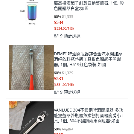
屬高檔酒起子創意自動啓瓶器, 1個, 彩
色開瓶器白盒:如圖
60
%
$1,335
$534
(
$534.00/1個
)
8/19
預計送達
DFMEI 啤酒開瓶器鋅合金汽水開加厚
酒吧飲料瓶啓瓶工具鯊魚嘴起子開罐
器, 1個, H519紅色袋裝:如圖
60
%
$1,329
$531
(
$531.00/1個
)
8/19
預計送達
VANLUEE 304不鏽鋼啤酒開瓶器 多功
能提盤器啓瓶器魚鱗刨打蛋器廚房小工
具, 1個, 304不鏽鋼兩用開瓶器:如圖
59
%
$1,297