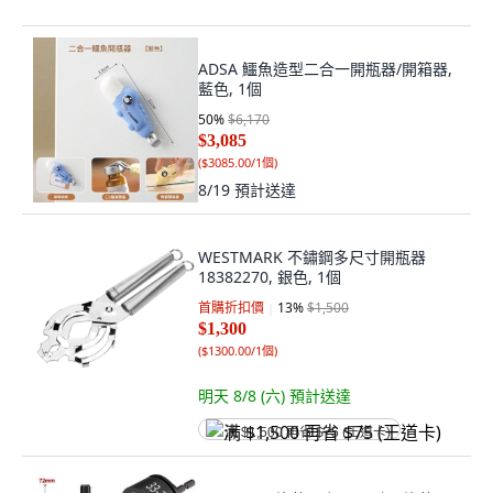
ADSA 鱷魚造型二合一開瓶器/開箱器,
藍色, 1個
50
%
$6,170
$3,085
(
$3085.00/1個
)
8/19
預計送達
WESTMARK 不鏽鋼多尺寸開瓶器
18382270, 銀色, 1個
首購折扣價
13
%
$1,500
$1,300
(
$1300.00/1個
)
明天 8/8 (六)
預計送達
满 $1,500 再省 $75 (王道卡)