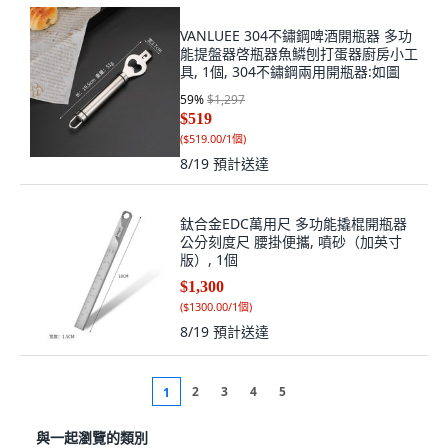
VANLUEE 304不鏽鋼啤酒開瓶器 多功
能提盤器啓瓶器魚鱗刨打蛋器廚房小工
具, 1個, 304不鏽鋼兩用開瓶器:如圖
59
%
$1,297
$519
(
$519.00/1個
)
8/19
預計送達
鈦合金EDC萬用尺 多功能撬棍開瓶器
公分刻度尺 腰掛便攜, 噴砂（加英寸
版）, 1個
$1,300
(
$1300.00/1個
)
8/19
預計送達
2
3
4
5
1
與一起瀏覽的類別