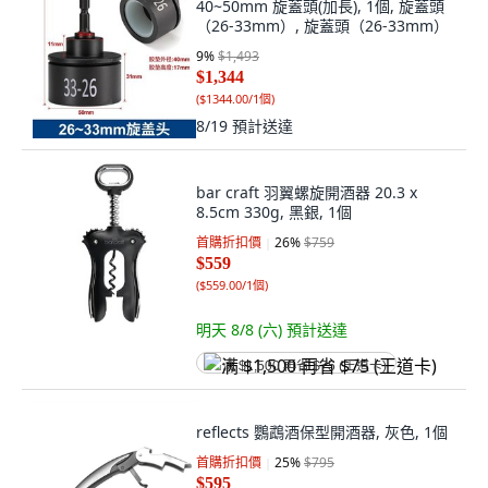
40~50mm 旋蓋頭(加長), 1個, 旋蓋頭
（26-33mm）, 旋蓋頭（26-33mm）
9
%
$1,493
$1,344
(
$1344.00/1個
)
8/19
預計送達
bar craft 羽翼螺旋開酒器 20.3 x
8.5cm 330g, 黑銀, 1個
首購折扣價
26
%
$759
$559
(
$559.00/1個
)
明天 8/8 (六)
預計送達
满 $1,500 再省 $75 (王道卡)
reflects 鸚鵡酒保型開酒器, 灰色, 1個
首購折扣價
25
%
$795
$595