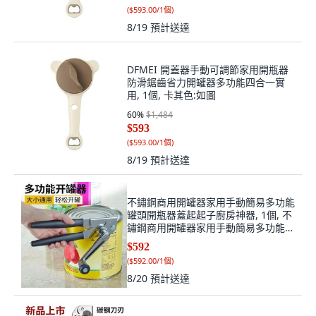
(
$593.00/1個
)
8/19
預計送達
DFMEI 開蓋器手動可調節家用開瓶器
防滑鋸齒省力開罐器多功能四合一實
用, 1個, 卡其色:如圖
60
%
$1,484
$593
(
$593.00/1個
)
8/19
預計送達
不鏽鋼商用開罐器家用手動簡易多功能
罐頭開瓶器蓋起起子廚房神器, 1個, 不
鏽鋼商用開罐器家用手動簡易多功能罐
頭開
$592
(
$592.00/1個
)
8/20
預計送達