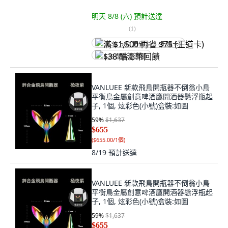
明天 8/8 (六)
預計送達
(
1
)
满 $1,500 再省 $75 (王道卡)
$38 酷澎幣回饋
VANLUEE 新款飛鳥開瓶器不倒翁小鳥
平衡鳥金屬創意啤酒鷹開酒器懸浮瓶起
子, 1個, 炫彩色(小號)盒裝:如圖
59
%
$1,637
$655
(
$655.00/1個
)
8/19
預計送達
VANLUEE 新款飛鳥開瓶器不倒翁小鳥
平衡鳥金屬創意啤酒鷹開酒器懸浮瓶起
子, 1個, 炫彩色(小號)盒裝:如圖
59
%
$1,637
$655