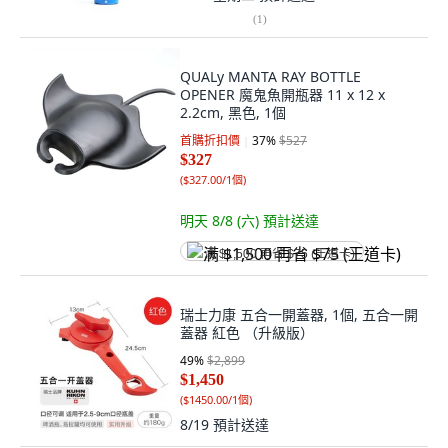
(
1
)
QUALy MANTA RAY BOTTLE
OPENER 魔鬼魚開瓶器 11 x 12 x
2.2cm, 黑色, 1個
首購折扣價
37
%
$527
$327
(
$327.00/1個
)
明天 8/8 (六)
預計送達
满 $1,500 再省 $75 (王道卡)
瑞士力康 五合一開蓋器, 1個, 五合一開
蓋器 紅色 （升級版）
49
%
$2,899
$1,450
(
$1450.00/1個
)
8/19
預計送達