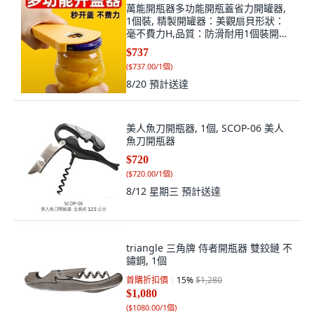
萬能開瓶器多功能開瓶蓋省力開罐器,
1個裝, 精製開罐器：美觀扇貝形狀：
毫不費力H,品質：防滑耐用1個裝開蓋
不求人H, N/A
$737
(
$737.00/1個
)
8/20
預計送達
美人魚刀開瓶器, 1個, SCOP-06 美人
魚刀開瓶器
$720
(
$720.00/1個
)
8/12 星期三
預計送達
triangle 三角牌 侍者開瓶器 雙鉸鏈 不
鏽鋼, 1個
首購折扣價
15
%
$1,280
$1,080
(
$1080.00/1個
)