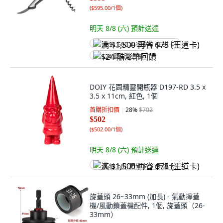
(
$595.00/1個
)
明天 8/8 (六)
預計送達
满 $1,500 再省 $75 (王道卡)
$24 酷澎幣回饋
DOIY 花園精靈開瓶器 D197-RD 3.5 x
3.5 x 11cm, 紅色, 1個
首購折扣價
28
%
$702
$502
(
$502.00/1個
)
明天 8/8 (六)
預計送達
满 $1,500 再省 $75 (王道卡)
旋蓋頭 26~33mm (加長) - 氣動擰蓋
機/風動鎖蓋機配件, 1個, 旋蓋頭（26-
33mm）