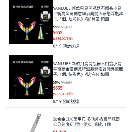
VANLUEE 新款飛鳥開瓶器不倒翁小鳥
平衡鳥金屬創意啤酒鷹開酒器懸浮瓶起
子, 1個, 炫彩色(小號)盒裝:如圖
59
%
$1,637
$655
(
$655.00/1個
)
8/19
預計送達
VANLUEE 新款飛鳥開瓶器不倒翁小鳥
平衡鳥金屬創意啤酒鷹開酒器懸浮瓶起
子, 1個, 炫彩色(小號)盒裝:如圖
59
%
$1,637
$655
(
$655.00/1個
)
8/19
預計送達
鈦合金EDC萬用尺 多功能撬棍開瓶器
公分刻度尺 腰掛便攜, 噴砂, 1個