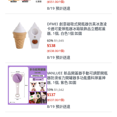
(
$551.00/1個
)
8/19
預計送達
DFMEI 創意磁吸式開瓶器仿真冰激凌
卡通可愛擰瓶器冰箱裝飾品立體起蓋
器, 1個, 白色1個:如圖
60
%
$1,345
$538
(
$538.00/1個
)
8/19
預計送達
VANLUEE 新品開蓋器手動可調節開瓶
器防滑省力開罐器多功能醬料擰蓋神
器, 1個, 紫色:如圖
59
%
$1,342
$537
(
$537.00/1個
)
8/19
預計送達