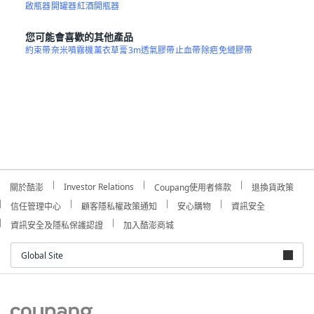
啟瓶器
開罐器
紅酒開瓶器
您可能會喜歡的其他產品
約束帶
奈米噴霧機
薰衣草膏
3m透氣膠帶
止血帶
除疤
免縫膠帶
Investor Relations
關於酷澎
Coupang使用者條款
退換貨政策
信任管理中心
顧客隱私權政策通知
安心購物
資訊安全
資訊安全及隱私保護認證
加入酷澎商城
Global Site