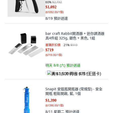
60
%
$2,732
$1,092
(
$1092.00/1個
)
8/19
預計送達
bar craft Rabbit開酒器 + 迷你調酒器
具4件組 325g, 銀色 + 黑色, 1組
首購折扣價
21
%
$919
$719
(
$719.00/1個
)
明天 8/8 (六)
預計送達
满 $1,500 再省 $75 (王道卡)
Snapit 安瓿瓶開瓶器 (常規型) - 安全
開瓶 輕鬆開啟, 藍, 1個
$1,390
(
$1390.00/1個
)
8/11 星期二
預計送達