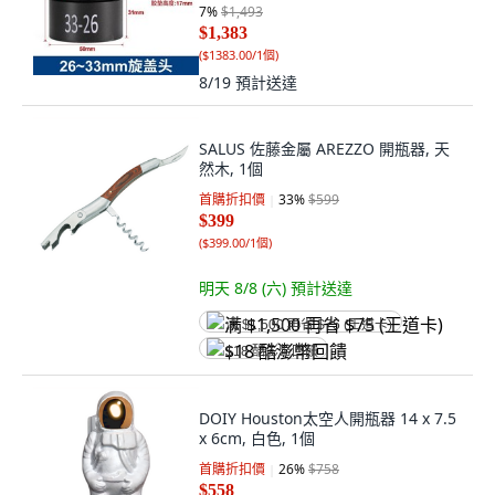
7
%
$1,493
$1,383
(
$1383.00/1個
)
8/19
預計送達
SALUS 佐藤金屬 AREZZO 開瓶器, 天
然木, 1個
首購折扣價
33
%
$599
$399
(
$399.00/1個
)
明天 8/8 (六)
預計送達
满 $1,500 再省 $75 (王道卡)
$18 酷澎幣回饋
DOIY Houston太空人開瓶器 14 x 7.5
x 6cm, 白色, 1個
首購折扣價
26
%
$758
$558