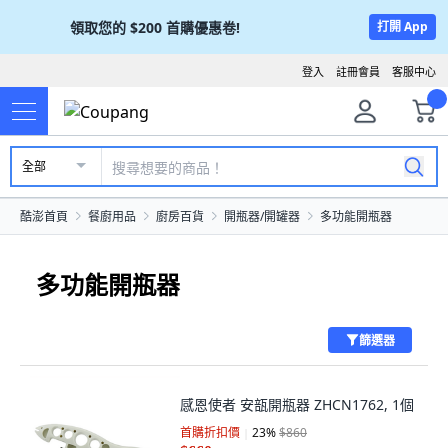
領取您的
$200
首購優惠卷!
打開 App
登入
註冊會員
客服中心
全部
酷澎首頁
餐廚用品
廚房百貨
開瓶器/開罐器
多功能開瓶器
多功能開瓶器
篩選器
感恩使者 安瓿開瓶器 ZHCN1762, 1個
首購折扣價
23
%
$860