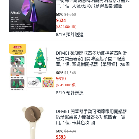
平衡鳥金屬創意啤酒鷹開酒器懸浮瓶起
子, 1個, 大號/炫彩飛鳥禮盒裝:如圖
60
%
$1,560
$624
(
$624.00/1個
)
8/19
預計送達
DFMEI 磁吸開瓶器多功能擰蓋器防滑
省力開蓋器家用開啤酒起子開口服液
蓋, 1個, 聖誕樹開瓶器【單膠條】:如圖
60
%
$1,548
$619
(
$619.00/1個
)
8/19
預計送達
DFMEI 開蓋器手動可調節家用開瓶器
防滑鋸齒省力開罐器多功能四合一實
用, 1個, 卡其色:如圖
60
%
$1,484
$593