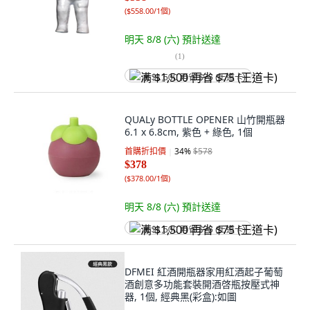
(
$558.00/1個
)
明天 8/8 (六)
預計送達
(
1
)
满 $1,500 再省 $75 (王道卡)
QUALy BOTTLE OPENER 山竹開瓶器
6.1 x 6.8cm, 紫色 + 綠色, 1個
首購折扣價
34
%
$578
$378
(
$378.00/1個
)
明天 8/8 (六)
預計送達
满 $1,500 再省 $75 (王道卡)
DFMEI 紅酒開瓶器家用紅酒起子葡萄
酒創意多功能套裝開酒啓瓶按壓式神
器, 1個, 經典黑(彩盒):如圖