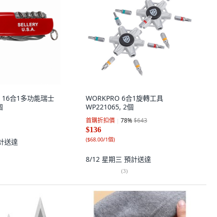
.A. 16合1多功能瑞士
WORKPRO 6合1旋轉工具
個
WP221065, 2個
首購折扣價
78
%
$643
$136
(
$68.00/1個
)
計送達
8/12 星期三
預計送達
(
3
)