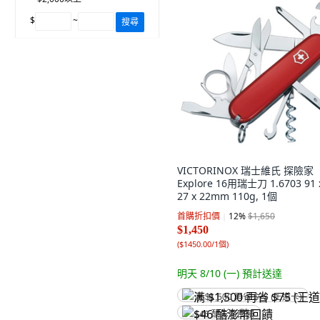
$
~
搜尋
VICTORINOX 瑞士維氏 探險家
Explore 16用瑞士刀 1.6703 91 
27 x 22mm 110g, 1個
首購折扣價
12
%
$1,650
$1,450
(
$1450.00/1個
)
明天 8/10 (一)
預計送達
满 $1,500 再省 $75 (王道卡)
$46 酷澎幣回饋