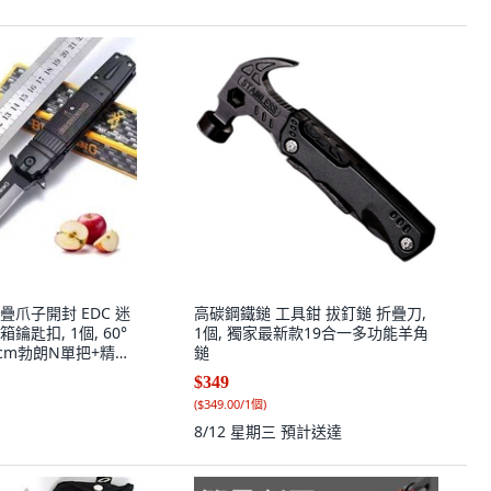
爪子開封 EDC 迷
高碳鋼鐵鎚 工具鉗 拔釘鎚 折疊刀,
匙扣, 1個, 60°
1個, 獨家最新款19合一多功能羊角
5cm勃朗N單把+精美
鎚
$349
(
$349.00/1個
)
8/12 星期三
預計送達