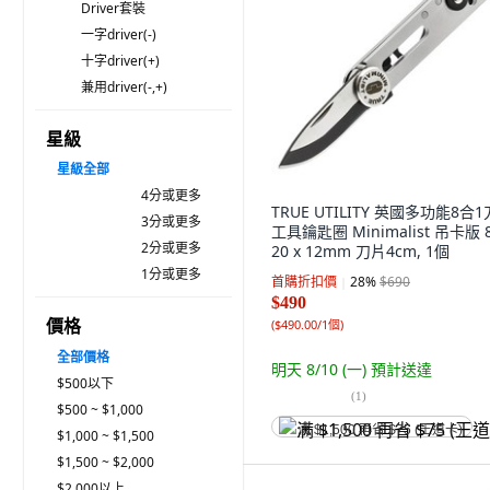
Driver套裝
一字driver(-)
十字driver(+)
兼用driver(-,+)
星級
星級
全部
4分或更多
TRUE UTILITY 英國多功能8合
3分或更多
工具鑰匙圈 Minimalist 吊卡版 8
2分或更多
20 x 12mm 刀片4cm, 1個
1分或更多
首購折扣價
28
%
$690
$490
價格
(
$490.00/1個
)
全部價格
明天 8/10 (一)
預計送達
$500以下
(
1
)
$500 ~ $1,000
满 $1,500 再省 $75 (王道卡)
$1,000 ~ $1,500
$1,500 ~ $2,000
$2,000以上