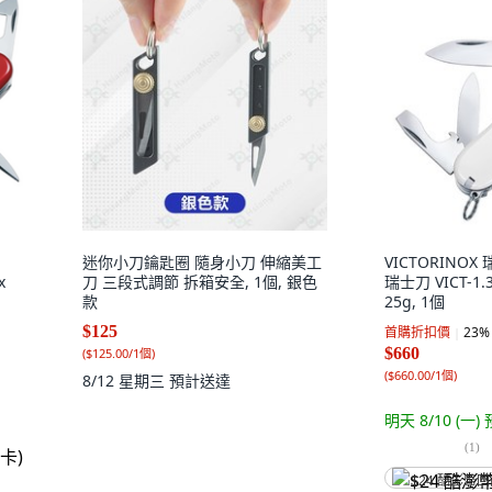
迷你小刀鑰匙圈 隨身小刀 伸縮美工
VICTORINO
x
刀 三段式調節 拆箱安全, 1個, 銀色
瑞士刀 VICT-1.
款
25g, 1個
$125
首購折扣價
23
%
$660
(
$125.00/1個
)
(
$660.00/1個
)
8/12 星期三
預計送達
明天 8/10 (一)
(
1
)
$24 酷澎幣