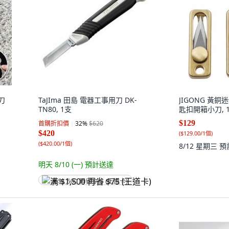
刀
TaJIma 田島 電器工事用刀 DK-
JIGONG 黃
TN80, 1支
匙扣開箱小刀, 1
$129
首購折扣價
32
%
$620
$420
(
$129.00/1個
)
(
$420.00/1個
)
8/12 星期三
預
明天 8/10 (一)
預計送達
满 $1,500 再省 $75 (王道卡)