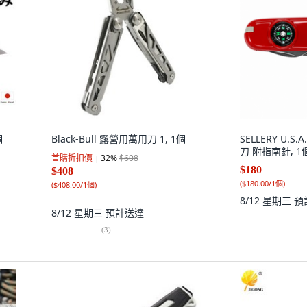
個
Black-Bull 露營用萬用刀 1, 1個
SELLERY U.S
刀 附指南針, 1
首購折扣價
32
%
$608
$180
$408
(
$180.00/1個
)
(
$408.00/1個
)
8/12 星期三
預
8/12 星期三
預計送達
(
3
)