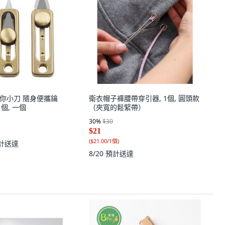
銅迷你小刀 隨身便攜鑰
衛衣帽子褲腰帶穿引器, 1個, 圓頭款
個, 一個
（夾寬的鬆緊帶）
30
%
$30
$21
(
$21.00/1個
)
計送達
8/20
預計送達