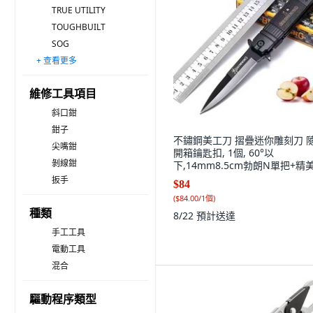
TRUE UTILITY
TOUGHBUILT
SOG
+ 查看更多
ROXON
RUIKE
Octopus 章魚牌
NexTool 納拓
Black-Bull
ZERO CANDLE
KDy
WORKPRO
AnEX 安耐適
TaJIma 田島
No Brand
Milwaukee 美沃奇
kershaw
LEATHERMAN
CRKT
維修工具項目
斜口鉗
鉗子
不鏽鋼美工刀 摺疊迷你雕刻刀 
尖嘴鉗
開箱鑰匙扣, 1個, 60°以
剝線鉗
下,14mm8.5cm勃朗N單把+精
裝.
扳手
$84
(
$84.00/1個
)
種類
8/22
預計送達
手工工具
電動工具
混合
驅動程序類型