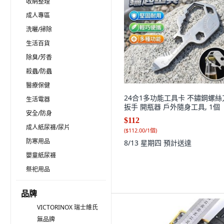
收納整理
成人專區
洗曬/掃除
生活百貨
除臭/芳香
殺蟲/防蟲
醫療保健
24合1多功能工具卡 不鏽鋼螺絲
生活電器
扳手 開瓶器 戶外隨身工具, 1個
安全/防身
$112
成人紙尿褲/尿片
(
$112.00/1個
)
防寒用品
8/13 星期四
預計送達
嬰童紙尿褲
祭祀用品
品牌
VICTORINOX 瑞士維氏
無品牌