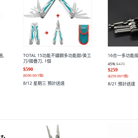
圈,
TOTAL 15功能不鏽鋼多功能鉗/美工
16合一多功能摺
刀/摺疊刀, 1個
45
%
$479
$590
$259
(
$590.00/1個
)
(
$259.00/1個
)
8/12 星期三
預計送達
8/21
預計送達