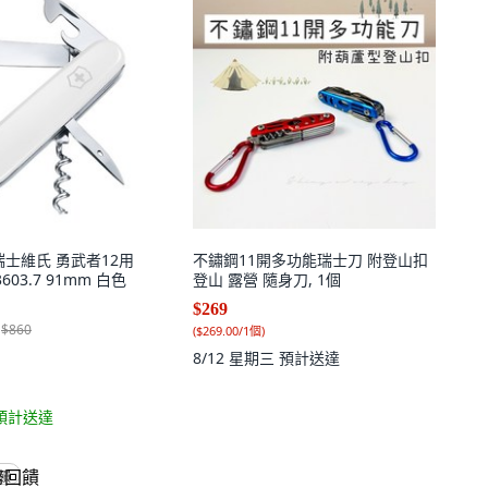
X 瑞士維氏 勇武者12用
不鏽鋼11開多功能瑞士刀 附登山扣
3603.7 91mm 白色
登山 露營 隨身刀, 1個
$269
$860
(
$269.00/1個
)
8/12 星期三
預計送達
預計送達
回饋