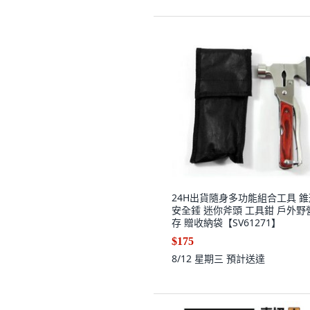
24H出貨隨身多功能組合工具 錐
安全錘 迷你斧頭 工具鉗 戶外野
存 贈收納袋【SV61271】
$175
8/12 星期三
預計送達