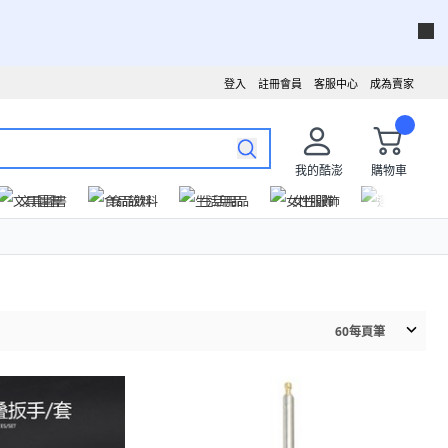
登入
註冊會員
客服中心
成為賣家
我的酷澎
購物車
文具圖書
食品飲料
生活用品
女性服飾
運動戶外
60
每頁筆