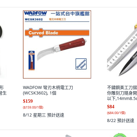
形
WADFOW 彎刃木柄電工刀
不鏽鋼美工刀摺疊
營生
(WCSK3602), 1個
你雕刻刀隨身開箱鑰
以下,14mm8.
$159
盒裝.
$84
(
$159.00/1個
)
(
$84.00/1個
)
8/12 星期三
預計送達
8/22
預計送達