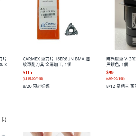
1刀片
CARMEX 車刀片 16ER8UN BMA 螺
時尚單車 V-G
6 x
紋車削刀具 金屬加工, 1個
黑銀色, 1個
$115
$99
(
$115.00/1個
)
(
$99.00/1個
)
8/20
預計送達
8/12 星期三
預