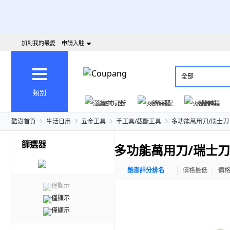
加到我的最愛
申請入駐
全部
類別
澎派中元節
火箭速配
火箭跨境
酷澎首頁
生活日用
五金工具
手工具/截斷工具
多功能萬用刀/瑞士刀
篩選器
多功能萬用刀/瑞士刀
酷澎評分排名
價格最低
價
僅顯示
僅顯示
僅顯示