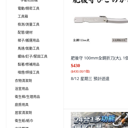
手動切割機
電動/精密工具
工具箱
檢測/測量工具
配管/建材
梯子/搬運用品
馬達/氣動工具
螺絲/釘子/緊固工具
肥後守 100mm全鋼折刀(大), 1
黏著/修補用品
$430
(
$430.00/1個
)
噴燈/焊接工具
8/12 星期三
預計送達
衣物清潔劑
浴室用品
衛生棉/生理用品
廚房用具
居家清潔劑
衛生紙/紙巾