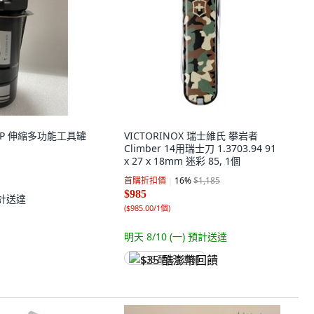
RIP 伸縮多功能工具罐
VICTORINOX 瑞士維氏 攀岩者
Climber 14用瑞士刀 1.3703.94 91
x 27 x 18mm 迷彩 85, 1個
首購折扣價
16
%
$1,185
$985
計送達
(
$985.00/1個
)
明天 8/10 (一)
預計送達
$35 酷澎幣回饋