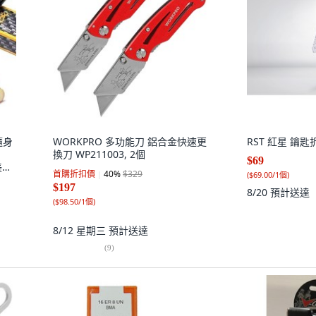
隨身
WORKPRO 多功能刀 鋁合金快速更
RST 紅星 鑰匙折
換刀 WP211003, 2個
$69
美盒
首購折扣價
40
%
$329
(
$69.00/1個
)
$197
8/20
預計送達
(
$98.50/1個
)
8/12 星期三
預計送達
(
9
)