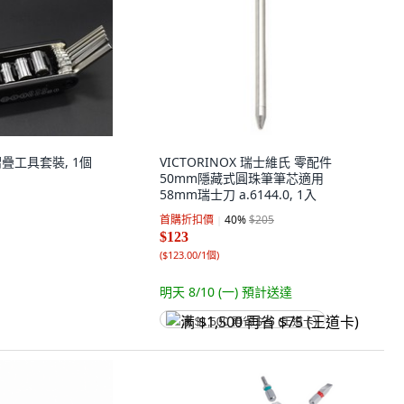
疊工具套裝, 1個
VICTORINOX 瑞士維氏 零配件
50mm隱藏式圓珠筆筆芯適用
58mm瑞士刀 a.6144.0, 1入
首購折扣價
40
%
$205
$123
(
$123.00/1個
)
明天 8/10 (一)
預計送達
满 $1,500 再省 $75 (王道卡)