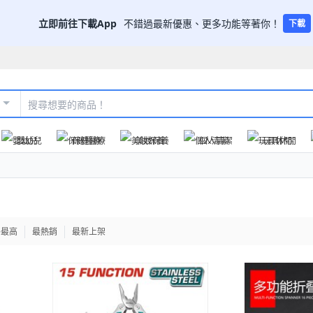
立即前往下載App
不錯過最新優惠、更多功能等著你！
下載
嬰幼兒
保健醫療
美妝保養
個人清潔
玩具休閒
格最高
最熱銷
最新上架