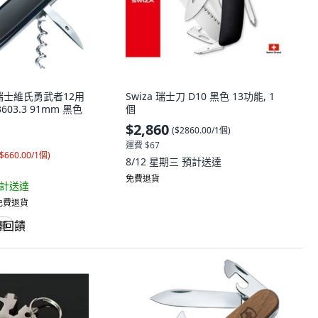
X 瑞士維氏勇武者12用
Swiza 瑞士刀 D10 黑色 13功能, 1
3603.3 91mm 黑色
個
$2,860
(
$2860.00/1個
)
運費 $67
$660.00/1個
)
8/12 星期三
預計送達
免費退貨
計送達
 免費退貨
回饋