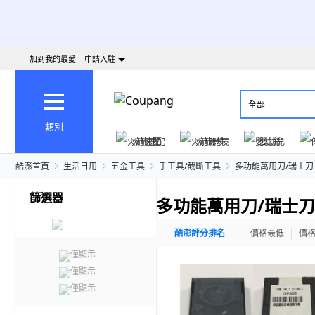
加到我的最愛
申請入駐
全部
類別
火箭速配
火箭跨境
嬰幼兒
酷澎首頁
生活日用
五金工具
手工具/截斷工具
多功能萬用刀/瑞士刀
篩選器
多功能萬用刀/瑞士刀
酷澎評分排名
價格最低
價
僅顯示
僅顯示
僅顯示