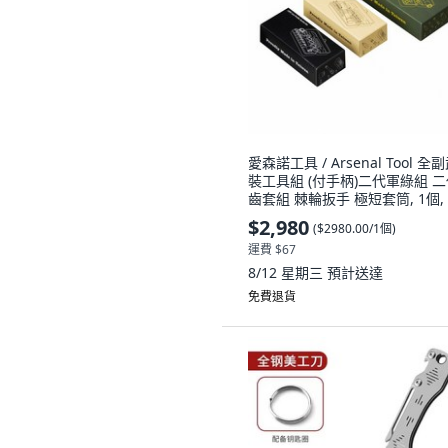
愛森諾工具 / Arsenal Tool 全
裝工具組 (付手柄)二代軍綠組 
齒套組 棘輪扳手 極短套筒, 1個,
代軍綠,二代礦黑,沙漠
$2,980
(
$2980.00/1個
)
運費 $67
8/12 星期三
預計送達
免費退貨