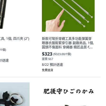
 1個, 四爪夾 (2”)
新款可彎折穿繩工具多功能彈簧穿
眼器衣服鬆緊穿引器 副廠商品, 1個,
圓頭不傷面料 穿繩器 精匠品質-f,一
0/1個
)
般品質:不易彎曲 1個裝 -f
$323
(
$323.00/1個
)
運費 $67
計送達
8/22
預計送達
免費退貨