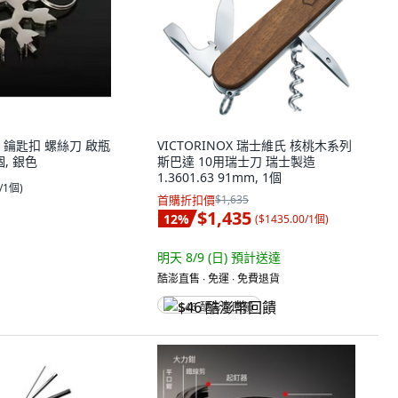
 鑰匙扣 螺絲刀 啟瓶
VICTORINOX 瑞士維氏 核桃木系列
個, 銀色
斯巴達 10用瑞士刀 瑞士製造
1.3601.63 91mm, 1個
0/1個
)
首購折扣價
$1,635
$1,435
12
%
(
$1435.00/1個
)
明天 8/9 (日)
預計送達
酷澎直售 ∙ 免運 ∙ 免費退貨
$46 酷澎幣回饋