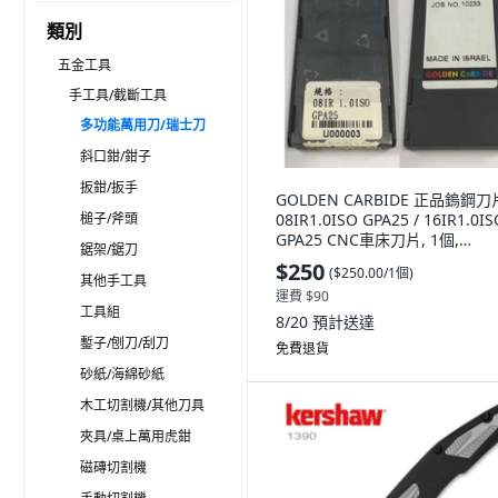
類別
五金工具
手工具/截斷工具
多功能萬用刀/瑞士刀
斜口鉗/鉗子
扳鉗/扳手
GOLDEN CARBIDE 正品鎢鋼刀
槌子/斧頭
08IR1.0ISO GPA25 / 16IR1.0IS
GPA25 CNC車床刀片, 1個,
鋸架/鋸刀
16IR0.75ISO GPA25
$250
(
$250.00/1個
)
其他手工具
運費 $90
工具組
8/20
預計送達
鏨子/刨刀/刮刀
免費退貨
砂紙/海綿砂紙
木工切割機/其他刀具
夾具/桌上萬用虎鉗
磁磚切割機