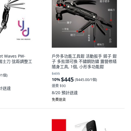
et Waves PW-
戶外多功能工具鉗 活動扳手 錘子 鉗
隨身瑞士刀 弦距調整工
子 多批頭可換 不鏽鋼防鏽 露營修繕
隨身工具, 1個, 小形多功能鉗
$495
0/1個
)
$445
10
%
(
$445.00/1個
)
運費 $90
計送達
8/20
預計送達
免費退貨