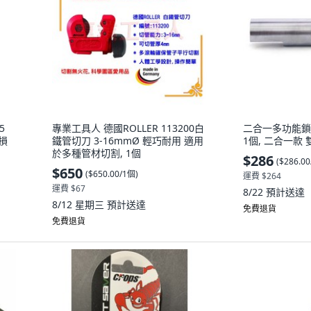
5
專業工具人 德國ROLLER 113200白
二合一多功能鎖
損
鐵管切刀 3-16mmØ 輕巧耐用 適用
1個, 二合一款
於多種管材切割, 1個
$286
(
$286.0
$650
(
$650.00/1個
)
運費 $264
運費 $67
8/22
預計送達
8/12 星期三
預計送達
免費退貨
免費退貨