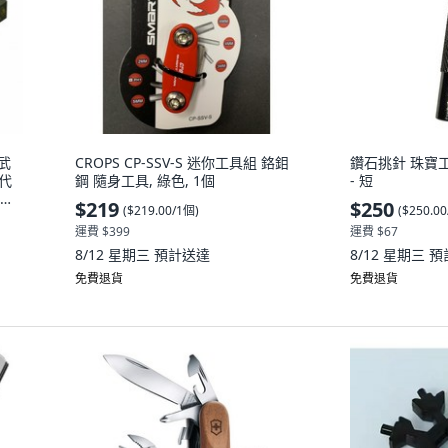
副武
CROPS CP-SSV-S 迷你工具組 鉻鉬
鑽石挑針 珠寶工具,
二代
鋼 隨身工具, 綠色, 1個
- 短
 二
$219
$250
(
$219.00/1個
)
(
$250.0
運費 $399
運費 $67
8/12 星期三
預計送達
8/12 星期三
預
免費退貨
免費退貨