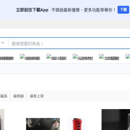
立即前往下載App
不錯過最新優惠、更多功能等著你！
下載
保健醫療
美妝保養
個人清潔
玩具休閒
文具圖書
格最高
最熱銷
最新上架