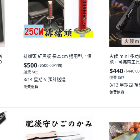
片
排檔頭 紅黑版 長25cm 通用型, 1個
火候 mini 
O
能，可攜帶工具,
$500
(
$500.00/1個
)
$440
(
$440.0
運費 $65
運費 $67
8/14 星期五
預計送達
8/13 星期四
預
免費退貨
免費退貨