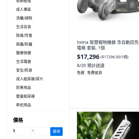
收納整理
成人專區
洗曬/掃除
生活百貨
除臭/芳香
loona 智慧寵物機器 含自動回
殺蟲/防蟲
電樁 套裝, 1個
醫療保健
$17,296
(
$17296.00/1個
)
生活電器
8/20
預計送達
安全/防身
免運 ∙ 免費退貨
成人紙尿褲/尿片
防寒用品
嬰童紙尿褲
祭祀用品
價格
$
~
搜尋