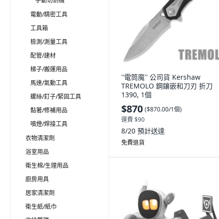
手動切割機
電動/精密工具
工具箱
檢測/測量工具
配管/建材
梯子/搬運用品
''電筒魔'' 公司貨 Kershaw
馬達/氣動工具
TREMOLO 鋼鑲嵌和刀刃 折刀
1390, 1個
螺絲/釘子/緊固工具
$870
(
$870.00/1個
)
黏著/修補用品
運費 $90
噴燈/焊接工具
8/20
預計送達
衣物清潔劑
免費退貨
浴室用品
衛生棉/生理用品
廚房用具
居家清潔劑
衛生紙/紙巾