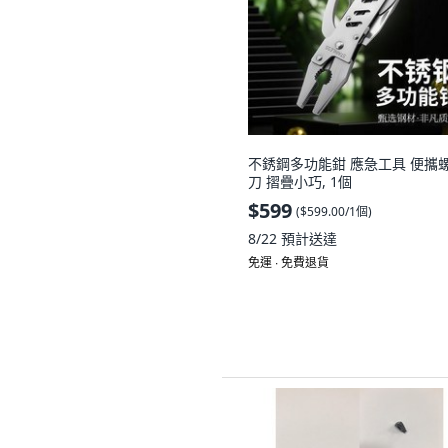
不銹鋼多功能鉗 應急工具 便攜
刀 摺疊小巧, 1個
$599
(
$599.00/1個
)
8/22
預計送達
免運 ∙ 免費退貨