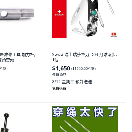
匠維修工具 加力杆,
Swiza 瑞士瑞莎軍刀 D04 月球漫步,
 雙頭套頭
1個
$1,650
0/1個
)
(
$1650.00/1個
)
運費 $67
8/12 星期三
預計送達
免費退貨