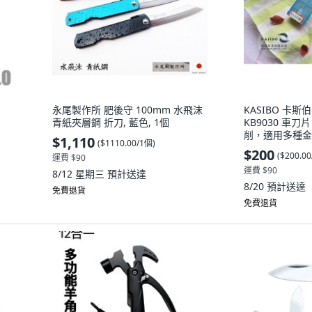
永尾製作所 肥後守 100mm 水飛沫
KASIBO 卡斯伯 
青紙夾層鋼 折刀, 藍色, 1個
KB9030 車
削，適用多種金屬
$1,110
(
$1110.00/1個
)
$200
(
$200.0
運費 $90
運費 $90
8/12 星期三
預計送達
8/20
預計送達
免費退貨
免費退貨