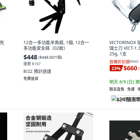
充充
12合一多功能羊角錘, 1個, 12合一
VICTORINO
多功能安全錘（02款）
瑞士刀 VICT-1.
25g, 1支
$448
(
$448.00/1個
)
首購折扣價
$860
運費 $197
$660
23
%
(
8/22
預計送達
免費退貨
明天 8/9 (日)
預
酷澎直售 ∙ 免運 ∙
$24 酷澎幣