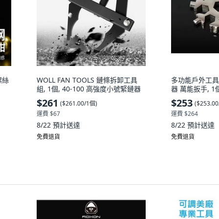
螺絲
WOLL FAN TOOLS 鏈條拆卸工具
多功能戶外工具
組, 1個, 40-100 高強度小號緊鏈器
器 萬能扳手, 1
$261
$253
(
$261.00/1個
)
(
$253.0
運費 $67
運費 $264
8/22
預計送達
8/22
預計送達
免費退貨
免費退貨