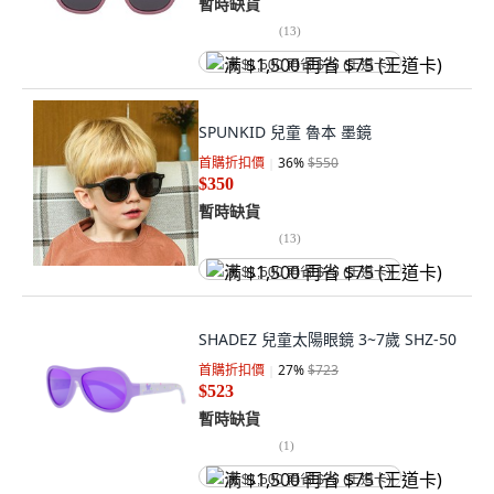
暫時缺貨
(
13
)
满 $1,500 再省 $75 (王道卡)
SPUNKID 兒童 魯本 墨鏡
首購折扣價
36
%
$550
$350
暫時缺貨
(
13
)
满 $1,500 再省 $75 (王道卡)
SHADEZ 兒童太陽眼鏡 3~7歲 SHZ-50
首購折扣價
27
%
$723
$523
暫時缺貨
(
1
)
满 $1,500 再省 $75 (王道卡)