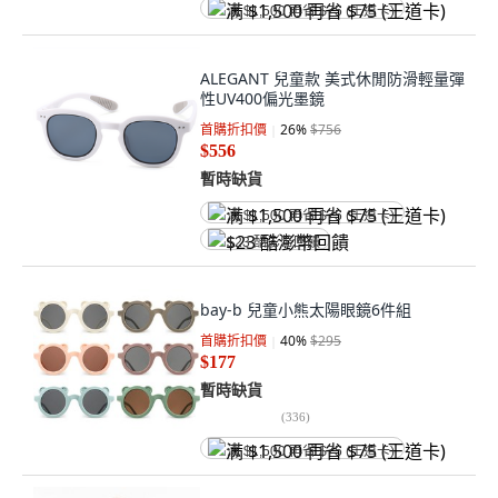
满 $1,500 再省 $75 (王道卡)
ALEGANT 兒童款 美式休閒防滑輕量彈
性UV400偏光墨鏡
首購折扣價
26
%
$756
$556
暫時缺貨
满 $1,500 再省 $75 (王道卡)
$23 酷澎幣回饋
bay-b 兒童小熊太陽眼鏡6件組
首購折扣價
40
%
$295
$177
暫時缺貨
(
336
)
满 $1,500 再省 $75 (王道卡)