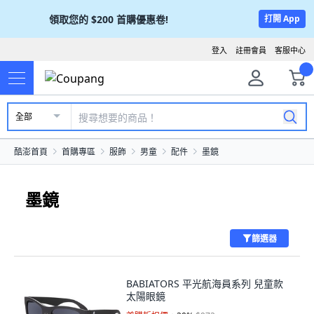
領取您的
$200
首購優惠卷!
打開 App
登入
註冊會員
客服中心
全部
酷澎首頁
首購專區
服飾
男童
配件
墨鏡
墨鏡
篩選器
BABIATORS 平光航海員系列 兒童款
太陽眼鏡