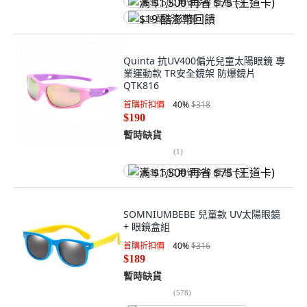
满 $1,500 再省 $75 (王道卡)
$19 酷澎幣回饋
Quinta 抗UV400偏光兒童太陽眼鏡 專
業運動款 TR安全鏡架 防爆鏡片
QTK816
首購折扣價
40
%
$318
$190
暫時缺貨
(
1
)
满 $1,500 再省 $75 (王道卡)
SOMNIUMBEBE 兒童款 UV太陽眼鏡
+ 眼鏡盒組
首購折扣價
40
%
$316
$189
暫時缺貨
(
578
)