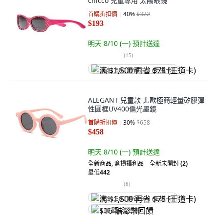
chicco 兒童專用 太陽眼鏡
首購折扣價
40
%
$322
$193
明天 8/10 (一)
預計送達
(
15
)
满 $1,500 再省 $75 (王道卡)
ALEGANT 兒童款 北歐極簡輕量矽膠彈
性圓框UV400偏光墨鏡
首購折扣價
30
%
$658
$458
明天 8/10 (一)
預計送達
全新商品
,
盒損福利品 – 全新未開封
(2)
最低
442
(
6
)
满 $1,500 再省 $75 (王道卡)
$16 酷澎幣回饋