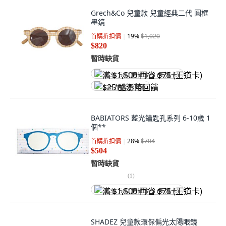
Grech&Co 兒童款 兒童經典二代 圓框
墨鏡
首購折扣價
19
%
$1,020
$820
暫時缺貨
满 $1,500 再省 $75 (王道卡)
$25 酷澎幣回饋
BABIATORS 藍光鑰匙孔系列 6-10歲 1
個**
首購折扣價
28
%
$704
$504
暫時缺貨
(
1
)
满 $1,500 再省 $75 (王道卡)
SHADEZ 兒童款環保偏光太陽眼鏡