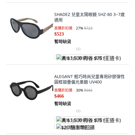
SHADEZ 兒童太陽眼鏡 SHZ-80 3~7歲
適用
首購折扣價
27
%
$723
$523
暫時缺貨
(
2
)
满 $1,500 再省 $75 (王道卡)
ALEGANT 輕巧時尚兒童專用矽膠彈性
圓框摺疊偏光墨鏡 UV400
首購折扣價
30
%
$666
$466
暫時缺貨
(
2
)
满 $1,500 再省 $75 (王道卡)
$20 酷澎幣回饋