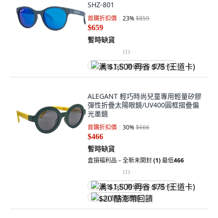
SHZ-801
首購折扣價
23
%
$859
$659
暫時缺貨
(
1
)
满 $1,500 再省 $75 (王道卡)
ALEGANT 輕巧時尚兒童專用輕量矽膠
彈性折疊太陽眼鏡/UV400圓框摺疊偏
光墨鏡
首購折扣價
30
%
$666
$466
暫時缺貨
盒損福利品 – 全新未開封
(1)
最低
466
(
1
)
满 $1,500 再省 $75 (王道卡)
$20 酷澎幣回饋