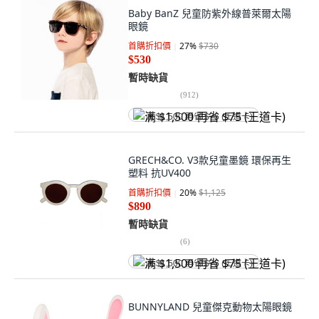
Baby BanZ 兒童防紫外線普萊爾太陽
眼鏡
首購折扣價
27
%
$730
$530
暫時缺貨
(
912
)
满 $1,500 再省 $75 (王道卡)
GRECH&CO. V3款兒童墨鏡 環保再生
塑料 抗UV400
首購折扣價
20
%
$1,125
$890
暫時缺貨
(
6
)
满 $1,500 再省 $75 (王道卡)
BUNNYLAND 兒童傑克動物太陽眼鏡