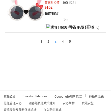
首購折扣價
40
%
$271
$162
暫時缺貨
(
94
)
满 $1,500 再省 $75 (王道卡)
1
2
4
5
3
Investor Relations
關於酷澎
Coupang使用者條款
退換貨政策
信任管理中心
顧客隱私權政策通知
安心購物
資訊安全
資訊安全及隱私保護認證
加入酷澎商城