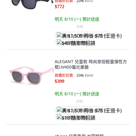
首購折扣價
20
%
$972
$772
明天 8/10 (一)
預計送達
(
13
)
满 $1,500 再省 $75 (王道卡)
$48 酷澎幣回饋
ALEGANT 兒童款 時尚穿搭輕量彈性方
框UV400偏光墨鏡
首購折扣價
33
%
$599
$399
明天 8/10 (一)
預計送達
(
12
)
满 $1,500 再省 $75 (王道卡)
$18 酷澎幣回饋