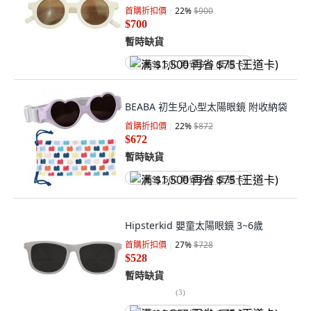
首購折扣價
22
%
$900
$700
暫時缺貨
满 $1,500 再省 $75 (王道卡)
BEABA 初生兒心型太陽眼鏡 附收納袋
首購折扣價
22
%
$872
$672
暫時缺貨
满 $1,500 再省 $75 (王道卡)
Hipsterkid 嬰童太陽眼鏡 3~6歲
首購折扣價
27
%
$728
$528
暫時缺貨
(
3
)