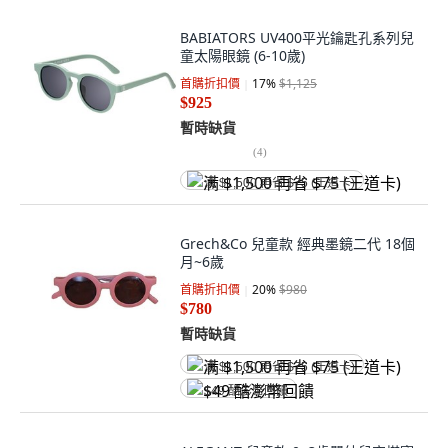
BABIATORS UV400平光鑰匙孔系列兒
童太陽眼鏡 (6-10歲)
首購折扣價
17
%
$1,125
$925
暫時缺貨
(
4
)
满 $1,500 再省 $75 (王道卡)
Grech&Co 兒童款 經典墨鏡二代 18個
月~6歲
首購折扣價
20
%
$980
$780
暫時缺貨
满 $1,500 再省 $75 (王道卡)
$49 酷澎幣回饋