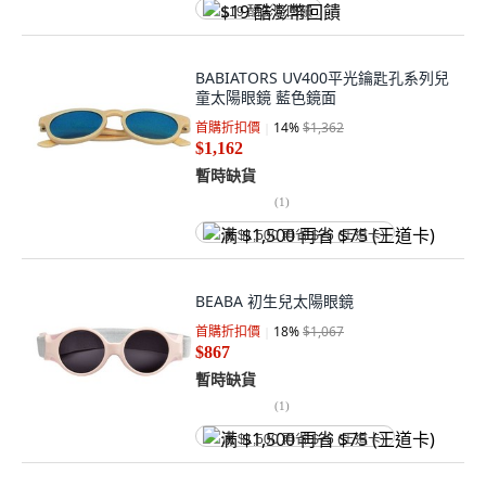
$19 酷澎幣回饋
BABIATORS UV400平光鑰匙孔系列兒
童太陽眼鏡 藍色鏡面
首購折扣價
14
%
$1,362
$1,162
暫時缺貨
(
1
)
满 $1,500 再省 $75 (王道卡)
BEABA 初生兒太陽眼鏡
首購折扣價
18
%
$1,067
$867
暫時缺貨
(
1
)
满 $1,500 再省 $75 (王道卡)