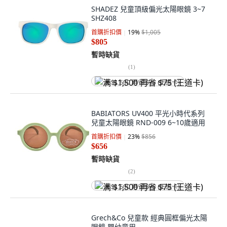
SHADEZ 兒童頂級偏光太陽眼鏡 3~7
SHZ408
首購折扣價
19
%
$1,005
$805
暫時缺貨
(
1
)
满 $1,500 再省 $75 (王道卡)
BABIATORS UV400 平光小時代系列
兒童太陽眼鏡 RND-009 6~10歲適用
首購折扣價
23
%
$856
$656
暫時缺貨
(
2
)
满 $1,500 再省 $75 (王道卡)
Grech&Co 兒童款 經典圓框偏光太陽
眼鏡 嬰幼童用