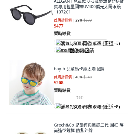
ALEGANT 兒童款 0~3歲嬰幼兒穿搭寶
寶專用輕量圓框UV400偏光太陽眼鏡
11072C1
首購折扣價
29
%
$677
$477
暫時缺貨
满 $1,500 再省 $75 (王道卡)
$32 酷澎幣回饋
bay-b 兒童馬卡龍太陽眼鏡
首購折扣價
40
%
$348
$208
暫時缺貨
(
538
)
满 $1,500 再省 $75 (王道卡)
Grech&Co 兒童經典墨鏡二代 圓框 時
尚造型鏡框 防紫外線