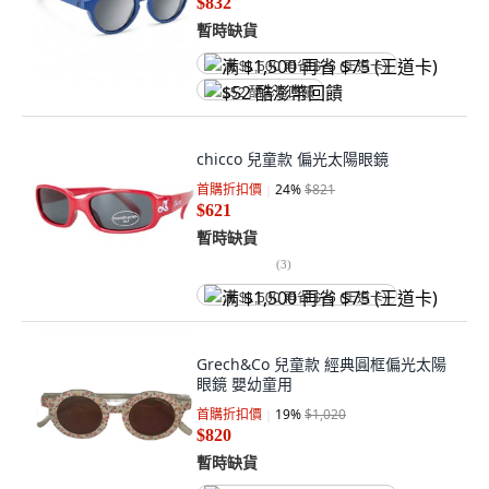
$832
暫時缺貨
满 $1,500 再省 $75 (王道卡)
$52 酷澎幣回饋
chicco 兒童款 偏光太陽眼鏡
首購折扣價
24
%
$821
$621
暫時缺貨
(
3
)
满 $1,500 再省 $75 (王道卡)
Grech&Co 兒童款 經典圓框偏光太陽
眼鏡 嬰幼童用
首購折扣價
19
%
$1,020
$820
暫時缺貨