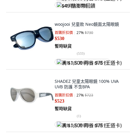
$49 酷澎幣回饋
woojooi 兒童款 Neo鏡面太陽眼鏡
首購折扣價
27
%
$730
$530
暫時缺貨
(
533
)
满 $1,500 再省 $75 (王道卡)
SHADEZ 兒童太陽眼鏡 100% UVA
UVB 防護 不含BPA
首購折扣價
27
%
$723
$523
暫時缺貨
(
1
)
满 $1,500 再省 $75 (王道卡)