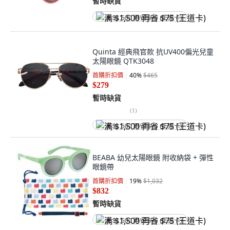
暫時缺貨
满 $1,500 再省 $75 (王道卡)
Quinta 經典飛官款 抗UV400偏光兒童
太陽眼鏡 QTK3048
首購折扣價
40
%
$465
$279
暫時缺貨
(
1
)
满 $1,500 再省 $75 (王道卡)
BEABA 幼兒太陽眼鏡 附收納袋 + 彈性
眼鏡帶
首購折扣價
19
%
$1,032
$832
暫時缺貨
满 $1,500 再省 $75 (王道卡)