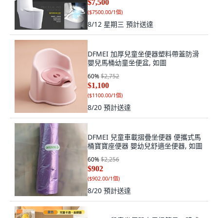
$7,500
(
$7500.00/1個
)
8/12 星期三
預計送達
DFMEI 加厚兒童坐便器塑料帶蓋防滑
嬰兒馬桶幼童坐便盆, 如圖
60
%
$2,752
$1,100
(
$1100.00/1個
)
8/20
預計送達
DFMEI 兒童車載摺疊坐便器 便攜式馬
桶寶寶座便器 嬰幼兒舒適坐便器, 如圖
60
%
$2,256
$902
(
$902.00/1個
)
8/20
預計送達