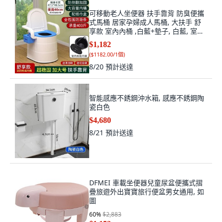
可移動老人坐便器 扶手靠背 防臭便攜
式馬桶 居家孕婦成人馬桶, 大扶手 舒
享款 室內內桶 ,白藍+墊子, 白藍, 室內
內桶
$1,182
(
$1182.00/1個
)
8/20
預計送達
智能感應不銹鋼沖水箱, 感應不銹鋼陶
瓷白色
$4,680
8/21
預計送達
DFMEI 車載坐便器兒童尿盆便攜式摺
疊旅遊外出寶寶旅行便盆男女通用, 如
圖
60
%
$2,883