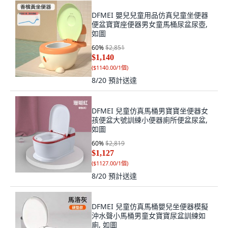
DFMEI 嬰兒兒童用品仿真兒童坐便器
便盆寶寶座便器男女童馬桶尿盆尿壺,
如圖
60
%
$2,851
$1,140
(
$1140.00/1個
)
8/20
預計送達
DFMEI 兒童仿真馬桶男寶寶坐便器女
孩便盆大號訓練小便器廁所便盆尿盆,
如圖
60
%
$2,819
$1,127
(
$1127.00/1個
)
8/20
預計送達
DFMEI 兒童仿真馬桶嬰兒坐便器模擬
沖水聲小馬桶男童女寶寶尿盆訓練如
廁, 如圖