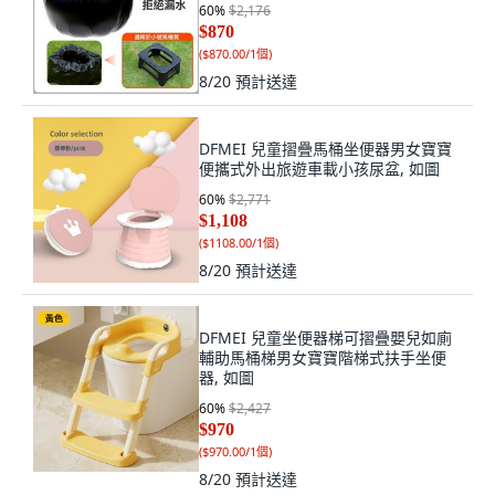
60
%
$2,176
$870
(
$870.00/1個
)
8/20
預計送達
DFMEI 兒童摺疊馬桶坐便器男女寶寶
便攜式外出旅遊車載小孩尿盆, 如圖
60
%
$2,771
$1,108
(
$1108.00/1個
)
8/20
預計送達
DFMEI 兒童坐便器梯可摺疊嬰兒如廁
輔助馬桶梯男女寶寶階梯式扶手坐便
器, 如圖
60
%
$2,427
$970
(
$970.00/1個
)
8/20
預計送達