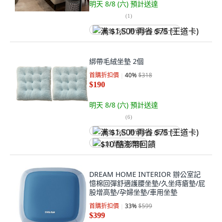
明天 8/8 (六)
預計送達
(
1
)
满 $1,500 再省 $75 (王道卡)
綁帶毛絨坐墊 2個
首購折扣價
40
%
$318
$190
明天 8/8 (六)
預計送達
(
6
)
满 $1,500 再省 $75 (王道卡)
$10 酷澎幣回饋
DREAM HOME INTERIOR 辦公室記
憶棉回彈舒適護腰坐墊/久坐痔瘡墊/屁
股增高墊/孕婦坐墊/車用坐墊
首購折扣價
33
%
$599
$399