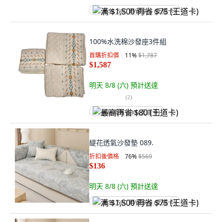
满 $1,500 再省 $75 (王道卡)
100%水洗棉沙發座3件組
首購折扣價
11
%
$1,787
$1,587
明天 8/8 (六)
預計送達
(
2
)
最高再省 $80 (王道卡)
緹花透氣沙發墊 089.
折扣後價格
76
%
$569
$136
明天 8/8 (六)
預計送達
满 $1,500 再省 $75 (王道卡)