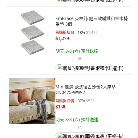
EmBrace 英柏絲 經典款編織和室木椅
坐墊 3個
首購折扣價
13
%
$1,479
$1,279
明天 8/8 (六)
預計送達
(
5
)
满 $1,500 再省 $75 (王道卡)
Mini嚴選 歐式復古沙發2人座墊
CN0475-WW-2
首購折扣價
37
%
$538
$338
明天 8/8 (六)
預計送達
(
2
)
满 $1,500 再省 $75 (王道卡)