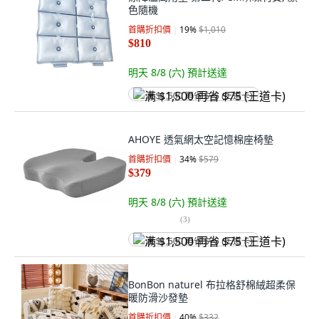
色隨機
首購折扣價
19
%
$1,010
$810
明天 8/8 (六)
預計送達
满 $1,500 再省 $75 (王道卡)
AHOYE 透氣網太空記憶棉座椅墊
首購折扣價
34
%
$579
$379
明天 8/8 (六)
預計送達
(
3
)
满 $1,500 再省 $75 (王道卡)
BonBon naturel 布拉格舒棉絨超柔保
暖防滑沙發墊
首購折扣價
40
%
$332