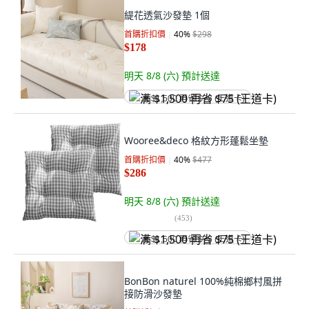
緹花透氣沙發墊 1個
首購折扣價
40
%
$298
$178
明天 8/8 (六)
預計送達
满 $1,500 再省 $75 (王道卡)
Wooree&deco 格紋方形蓬鬆坐墊
首購折扣價
40
%
$477
$286
明天 8/8 (六)
預計送達
(
453
)
满 $1,500 再省 $75 (王道卡)
BonBon naturel 100%純棉鄉村風拼
接防滑沙發墊