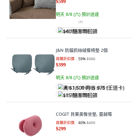
$599
明天 8/8 (六)
預計送達
(
4
)
$40 酷澎幣回饋
J&N 防貓抓絲絨餐椅墊 2個
首購折扣價
59
%
$980
$399
明天 8/8 (六)
預計送達
满 $1,500 再省 $75 (王道卡)
$15 酷澎幣回饋
COGIT 貝果美臀坐墊, 蔓越莓
首購折扣價
40
%
$499
$299