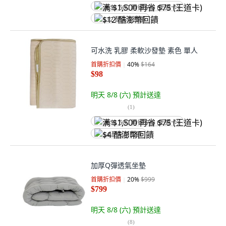
满 $1,500 再省 $75 (王道卡)
$12 酷澎幣回饋
可水洗 乳膠 柔軟沙發墊 素色 單人
首購折扣價
40
%
$164
$98
明天 8/8 (六)
預計送達
(
1
)
满 $1,500 再省 $75 (王道卡)
$4 酷澎幣回饋
加厚Q彈透氣坐墊
首購折扣價
20
%
$999
$799
明天 8/8 (六)
預計送達
(
8
)