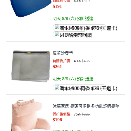
首購折扣價
40
%
$319
$191
明天 8/8 (六)
預計送達
满 $1,500 再省 $75 (王道卡)
$10 酷澎幣回饋
皮革沙發墊
首購折扣價
40
%
$435
$261
明天 8/8 (六)
預計送達
满 $1,500 再省 $75 (王道卡)
沐慕家居 靠頭可調整多功能舒適靠墊
折扣後價格
76
%
$825
$198