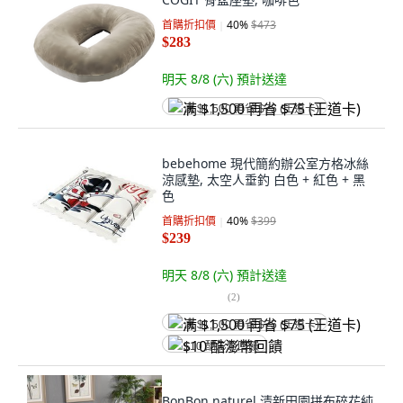
首購折扣價
40
%
$473
$283
明天 8/8 (六)
預計送達
满 $1,500 再省 $75 (王道卡)
bebehome 現代簡約辦公室方格冰絲
涼感墊, 太空人垂釣 白色 + 紅色 + 黑
色
首購折扣價
40
%
$399
$239
明天 8/8 (六)
預計送達
(
2
)
满 $1,500 再省 $75 (王道卡)
$10 酷澎幣回饋
BonBon naturel 清新田園拼布碎花純