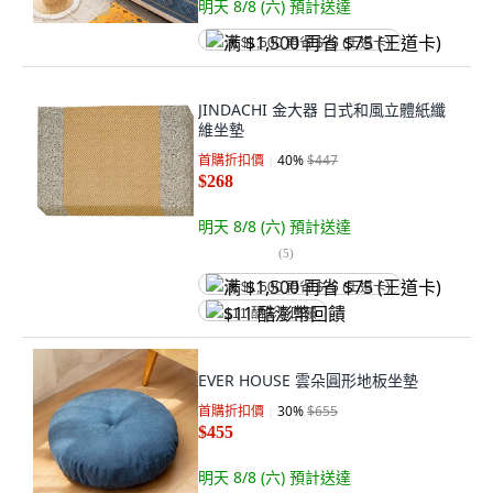
明天 8/8 (六)
預計送達
满 $1,500 再省 $75 (王道卡)
JINDACHI 金大器 日式和風立體紙纖
維坐墊
首購折扣價
40
%
$447
$268
明天 8/8 (六)
預計送達
(
5
)
满 $1,500 再省 $75 (王道卡)
$11 酷澎幣回饋
EVER HOUSE 雲朵圓形地板坐墊
首購折扣價
30
%
$655
$455
明天 8/8 (六)
預計送達