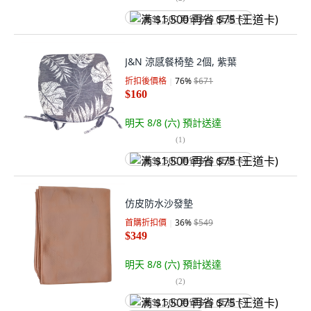
满 $1,500 再省 $75 (王道卡)
J&N 涼感餐椅墊 2個, 紫葉
折扣後價格
76
%
$671
$160
明天 8/8 (六)
預計送達
(
1
)
满 $1,500 再省 $75 (王道卡)
仿皮防水沙發墊
首購折扣價
36
%
$549
$349
明天 8/8 (六)
預計送達
(
2
)
满 $1,500 再省 $75 (王道卡)