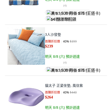
(
4
)
满 $1,500 再省 $75 (王道卡)
$4 酷澎幣回饋
3人沙發墊
首購折扣價
40
%
$399
$239
明天 8/8 (六)
預計送達
(
4
)
满 $1,500 再省 $75 (王道卡)
貓太子 正姿坐墊, 風信紫
首購折扣價
40
%
$440
$264
明天 8/8 (六)
預計送達