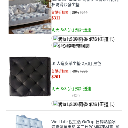
棉防滑沙發坐墊
首購折扣價
39
%
$511
$311
明天 8/8 (六)
預計送達
满 $1,500 再省 $75 (王道卡)
$15 酷澎幣回饋
IK 人造皮革坐墊 2入組 黑色
首購折扣價
40
%
$336
$201
明天 8/8 (六)
預計送達
(
424
)
满 $1,500 再省 $75 (王道卡)
Well Life 悅生活 GoTrip 日韓熱銷冰
涼降溫萬用墊 第二代PCM瞬凍材質, 顏