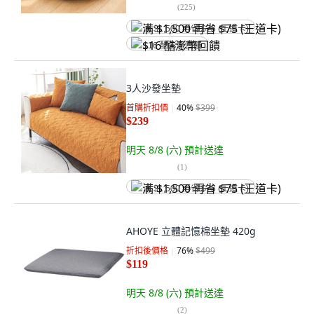
(
225
)
满 $1,500 再省 $75 (王道卡)
$16 酷澎幣回饋
3人沙發坐墊
首購折扣價
40
%
$399
$239
明天 8/8 (六)
預計送達
(
1
)
满 $1,500 再省 $75 (王道卡)
AHOYE 立體記憶棉坐墊 420g
折扣後價格
76
%
$499
$119
明天 8/8 (六)
預計送達
(
2
)