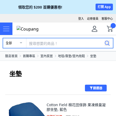
領取您的
$200
首購優惠卷!
打開 App
登入
註冊會員
客服中心
全部
酷澎首頁
首購專區
室內家居
地毯/靠墊/室內拖鞋
坐墊
坐墊
篩選器
Cotton Field 棉花田傢飾 果凍蜂巢凝
膠坐墊, 藍色