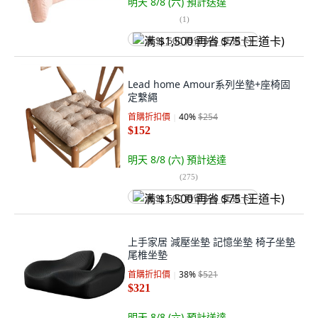
明天 8/8 (六)
預計送達
(
1
)
满 $1,500 再省 $75 (王道卡)
Lead home Amour系列坐墊+座椅固
定繫繩
首購折扣價
40
%
$254
$152
明天 8/8 (六)
預計送達
(
275
)
满 $1,500 再省 $75 (王道卡)
上手家居 減壓坐墊 記憶坐墊 椅子坐墊
尾椎坐墊
首購折扣價
38
%
$521
$321
明天 8/8 (六)
預計送達