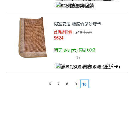
$13 酷澎幣回饋
寢室安居 藤席竹蓆沙發墊
首購折扣價
24
%
$824
$624
明天 8/8 (六)
預計送達
(
1
)
满 $1,500 再省 $75 (王道卡)
6
7
8
9
10