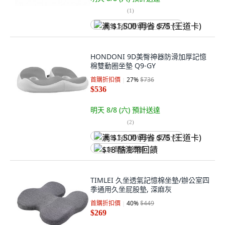
(
1
)
满 $1,500 再省 $75 (王道卡)
HONDONI 9D美臀神器防滑加厚記憶
棉雙動圈坐墊 Q9-GY
首購折扣價
27
%
$736
$536
明天 8/8 (六)
預計送達
(
2
)
满 $1,500 再省 $75 (王道卡)
$18 酷澎幣回饋
TIMLEI 久坐透氣記憶棉坐墊/辦公室四
季通用久坐屁股墊, 深麻灰
首購折扣價
40
%
$449
$269