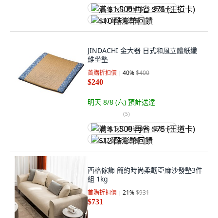
满 $1,500 再省 $75 (王道卡)
$10 酷澎幣回饋
JINDACHI 金大器 日式和風立體紙纖
維坐墊
首購折扣價
40
%
$400
$240
明天 8/8 (六)
預計送達
(
5
)
满 $1,500 再省 $75 (王道卡)
$12 酷澎幣回饋
西格傢飾 簡約時尚柔韌亞麻沙發墊3件
組 1kg
首購折扣價
21
%
$931
$731