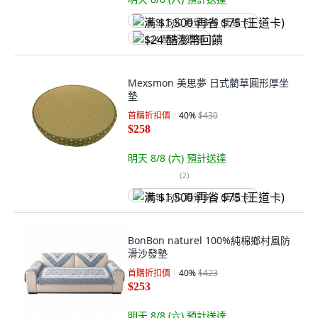
满 $1,500 再省 $75 (王道卡)
$24 酷澎幣回饋
Mexsmon 美思夢 日式藺草圓形厚坐
墊
首購折扣價
40
%
$430
$258
明天 8/8 (六)
預計送達
(
2
)
满 $1,500 再省 $75 (王道卡)
BonBon naturel 100%純棉鄉村風防
滑沙發墊
首購折扣價
40
%
$423
$253
明天 8/8 (六)
預計送達