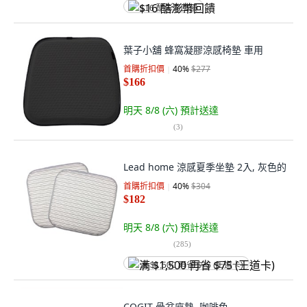
$16 酷澎幣回饋
葉子小舖 蜂窩凝膠涼感椅墊 車用
首購折扣價
40
%
$277
$166
明天 8/8 (六)
預計送達
(
3
)
Lead home 涼感夏季坐墊 2入, 灰色的
首購折扣價
40
%
$304
$182
明天 8/8 (六)
預計送達
(
285
)
满 $1,500 再省 $75 (王道卡)
COGIT 骨盆座墊, 咖啡色