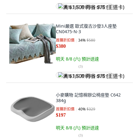
满 $1,500 再省 $75 (王道卡)
Mini嚴選 歐式復古沙發3人座墊
CN0475-N-3
首購折扣價
34
%
$580
$380
明天 8/8 (六)
預計送達
(
3
)
满 $1,500 再省 $75 (王道卡)
小麥購物 記憶棉辦公椅座墊 C642
384g
首購折扣價
40
%
$329
$197
明天 8/8 (六)
預計送達
(
3
)