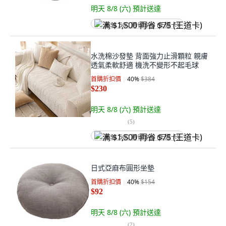
明天 8/8 (六)
預計送達
满 $1,500 再省 $75 (王道卡)
水洗棉沙發墊 背面強力止滑顆粒 親膚
透氣柔軟舒適 機洗不變形不起毛球
首購折扣價
40
%
$384
$230
明天 8/8 (六)
預計送達
(
5
)
满 $1,500 再省 $75 (王道卡)
日式亞麻布圓形坐墊
首購折扣價
40
%
$154
$92
明天 8/8 (六)
預計送達
(
2
)