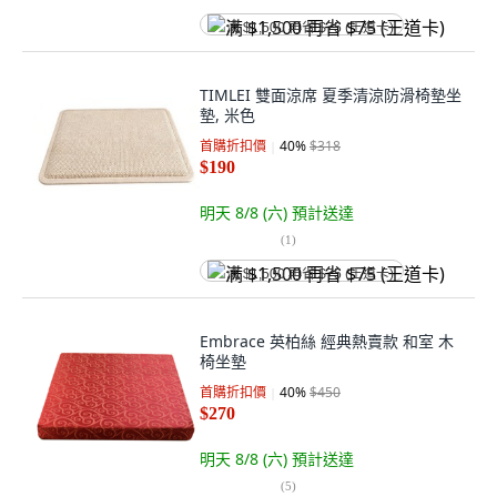
满 $1,500 再省 $75 (王道卡)
TIMLEI 雙面涼席 夏季清涼防滑椅墊坐
墊, 米色
首購折扣價
40
%
$318
$190
明天 8/8 (六)
預計送達
(
1
)
满 $1,500 再省 $75 (王道卡)
Embrace 英柏絲 經典熱賣款 和室 木
椅坐墊
首購折扣價
40
%
$450
$270
明天 8/8 (六)
預計送達
(
5
)