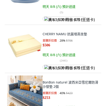
明天 8/8 (六)
預計送達
(
5
)
满 $1,500 再省 $75 (王道卡)
CHERRY NAMU 抗菌增高坐墊
首購折扣價
28
%
$706
$506
明天 8/8 (六)
預計送達
(
2441
)
满 $1,500 再省 $75 (王道卡)
BonBon naturel 波西米亞雪尼爾防滑
沙發墊 2個
首購折扣價
40
%
$423
$253