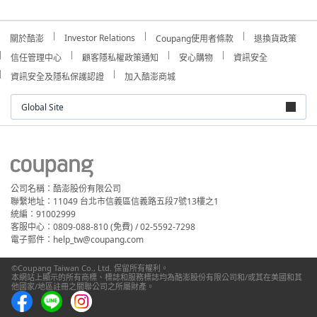
Investor Relations
關於酷澎
Coupang使用者條款
退換貨政策
信任管理中心
顧客隱私權政策通知
安心購物
資訊安全
資訊安全及隱私保護認證
加入酷澎商城
Global Site
公司名稱：酷澎股份有限公司
聯繫地址：11049 台北市信義區信義路五段7號13樓之1
統編：91002999
客服中心：0809-088-810 (免費) / 02-5592-7298
電子郵件：help_tw@coupang.com
©Coupang Taiwan Co., Ltd. 保留所有權利。
本網站上顯示的所有商標、標誌和服務標誌均為酷澎股份有限公司和/或其在美國和其
他國家/地區註冊之關聯公司之所屬財產。