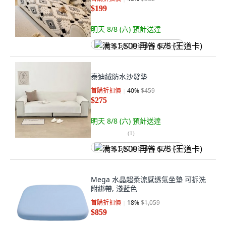
$199
明天 8/8 (六)
預計送達
满 $1,500 再省 $75 (王道卡)
泰迪絨防水沙發墊
首購折扣價
40
%
$459
$275
明天 8/8 (六)
預計送達
(
1
)
满 $1,500 再省 $75 (王道卡)
Mega 水晶超柔涼感透氣坐墊 可拆洗
附綁帶, 淺藍色
首購折扣價
18
%
$1,059
$859