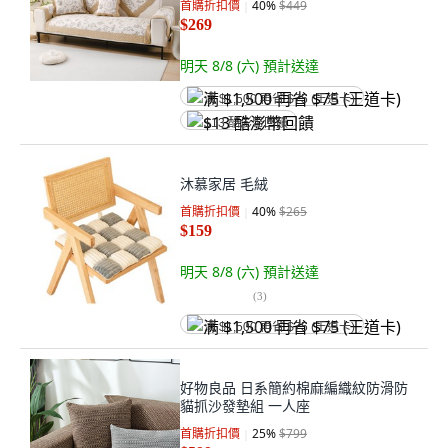
首購折扣價
40
%
$449
$269
明天 8/8 (六)
預計送達
满 $1,500 再省 $75 (王道卡)
$13 酷澎幣回饋
沐慕家居 毛絨
首購折扣價
40
%
$265
$159
明天 8/8 (六)
預計送達
(
3
)
满 $1,500 再省 $75 (王道卡)
好物良品 日系簡約棉麻編織紋防滑防
貓抓沙發墊組 一人座
首購折扣價
25
%
$799