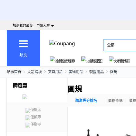
加到我的最愛
申請入駐
全部
類別
爸氣父親節
火箭速配
火箭跨境
酷澎首頁
火箭跨境
文具用品
美術用品
製圖用品
圓規
篩選器
圓規
酷澎評分排名
價格最低
價
僅顯示
僅顯示
僅顯示