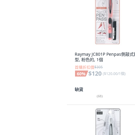
Raymay JC801P Penpas側敲
型, 粉色的, 1個
首購折扣價
$305
$120
60
%
(
$120.00/1個
)
缺貨
(
68
)