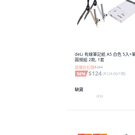
deLi 有線筆記紙 A5 白色 5入+
圓規組 2款, 1套
首購折扣價
$284
$124
56
%
(
$124.00/1個
)
缺貨
(
11
)