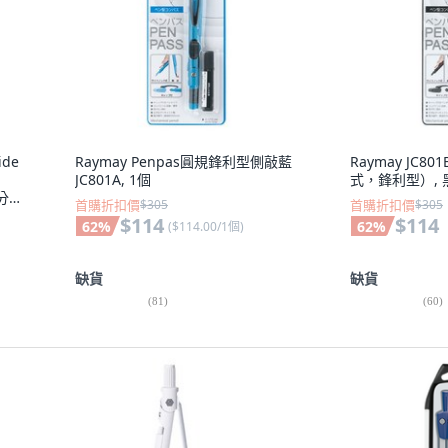
ide
Raymay Penpas圓規鋒利型側敲藍
Raymay JC80
JC801A, 1個
式，鋒利型）, 
/分線
首購折扣價
$305
首購折扣價
$305
$114
$114
62
%
62
%
(
$114.00/1個
)
缺貨
缺貨
(
81
)
(
60
)