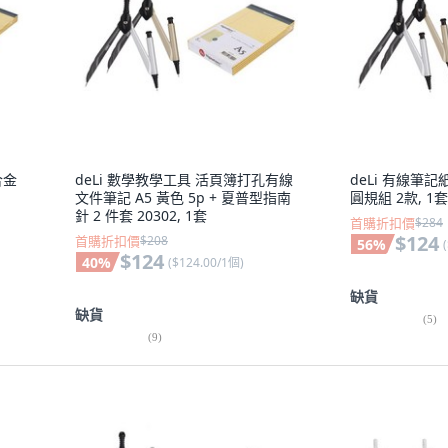
合金
deLi 數學教學工具 活頁簿打孔有線
deLi 有線筆記
文件筆記 A5 黃色 5p + 夏普型指南
圓規組 2款, 1套
針 2 件套 20302, 1套
首購折扣價
$284
$124
首購折扣價
$208
56
%
(
$124
40
%
(
$124.00/1個
)
缺貨
缺貨
(
5
)
(
9
)