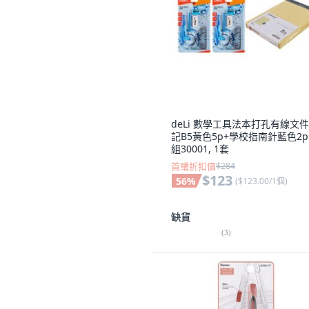
deLi 數學工具法本打孔有線文
記B5黃色5p+學校指南針藍色2
組30001, 1套
首購折扣價
$284
$123
56
%
(
$123.00/1個
)
缺貨
(
3
)