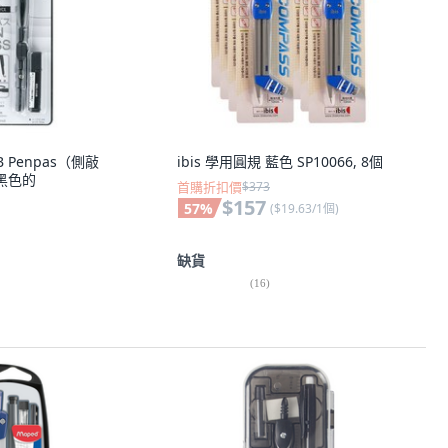
1B Penpas（側敲
ibis 學用圓規 藍色 SP10066, 8個
黑色的
首購折扣價
$373
$157
57
%
(
$19.63/1個
)
缺貨
(
16
)