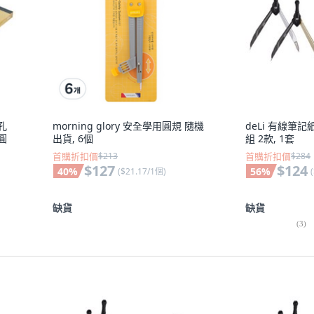
打孔
morning glory 安全學用圓規 隨機
deLi 有線筆記
圓
出貨, 6個
組 2款, 1套
首購折扣價
$213
首購折扣價
$284
$127
$124
40
%
56
%
(
$21.17/1個
)
(
缺貨
缺貨
(
3
)