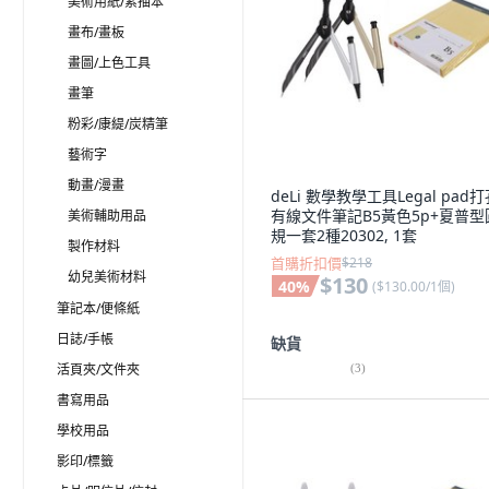
美術用紙/素描本
畫布/畫板
畫圖/上色工具
畫筆
粉彩/康緹/炭精筆
藝術字
動畫/漫畫
deLi 數學教學工具Legal pad
有線文件筆記B5黃色5p+夏普型
美術輔助用品
規一套2種20302, 1套
製作材料
首購折扣價
$218
幼兒美術材料
$130
40
%
(
$130.00/1個
)
筆記本/便條紙
日誌/手帳
缺貨
活頁夾/文件夾
(
3
)
書寫用品
學校用品
影印/標籤