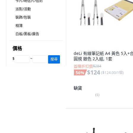
卡片/明信片/信封
派對/活動
裝飾/包裝
相簿
白板/黑板/廣告
價格
deLi 有線筆記紙 A4 黃色 5入+
圓規 銀色 2入組, 1套
$
~
搜尋
首購折扣價
$284
$124
56
%
(
$124.00/1個
)
缺貨
(
1
)