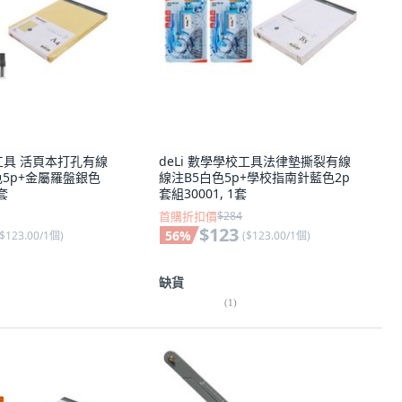
學工具 活頁本打孔有線
deLi 數學學校工具法律墊撕裂有線
色5p+金屬羅盤銀色
線注B5白色5p+學校指南針藍色2p
1套
套組30001, 1套
首購折扣價
$284
$123
56
%
$123.00/1個
)
(
$123.00/1個
)
缺貨
(
1
)