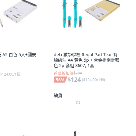
紙 A5 白色 5入+圓規
deLi 數學學校 Regal Pad Tear 有
線線注 A4 黃色 5p + 合金指南針藍
色 2p 套組 8607, 1套
首購折扣價
$284
$124.00/1個
)
$124
56
%
(
$124.00/1個
)
缺貨
(
1
)