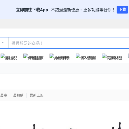
立即前往下載App
不錯過最新優惠、更多功能等著你！
下載
嬰幼兒
保健醫療
美妝保養
個人清潔
玩具休閒
格最高
最熱銷
最新上架