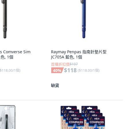
s Comverse Sim
Raymay Penpas 指南針墊片型
黑色, 1個
JC705A 藍色, 1個
首購折扣價
$197
$118
40
%
$118.00/1個
)
(
$118.00/1個
)
缺貨