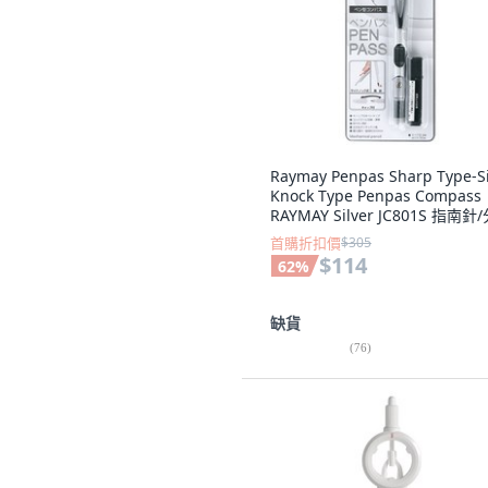
Raymay Penpas Sharp Type-S
Knock Type Penpas Compass
RAYMAY Silver JC801S 指南針
器, 銀色 - JC801S
首購折扣價
$305
$114
62
%
缺貨
(
76
)