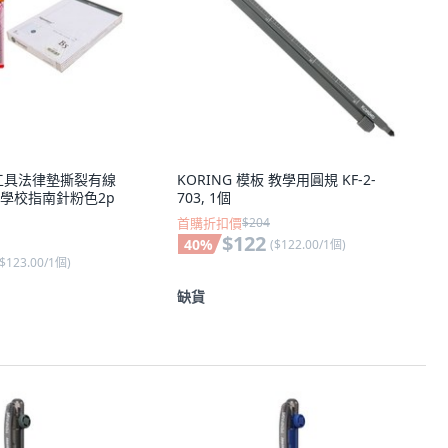
校工具法律墊撕裂有線
KORING 模板 教學用圓規 KF-2-
+學校指南針粉色2p
703, 1個
首購折扣價
$204
$122
40
%
(
$122.00/1個
)
$123.00/1個
)
缺貨