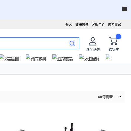
登入
註冊會員
客服中心
成為賣家
我的酷澎
購物車
文具圖書
食品飲料
生活用品
女性服飾
運動戶外
60
每頁筆