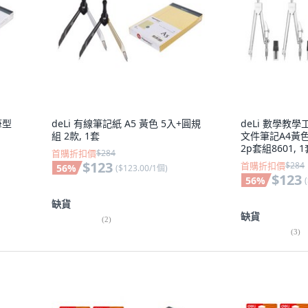
筆型
deLi 有線筆記紙 A5 黃色 5入+圓規
deLi 數學教
組 2款, 1套
文件筆記A4黃
2p套組8601, 
首購折扣價
$284
$123
首購折扣價
$284
56
%
(
$123.00/1個
)
$123
56
%
(
缺貨
缺貨
(
2
)
(
3
)