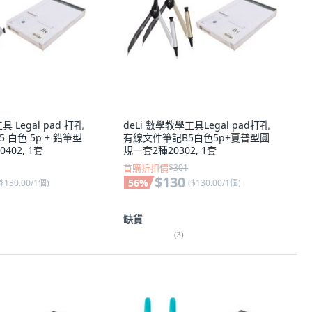
具 Legal pad 打孔
deLi 數學教學工具Legal pad打孔
 白色 5p + 鉛筆型
有線文件筆記B5白色5p+夏普型圓
402, 1套
規一套2種20302, 1套
首購折扣價
$301
$130
56
%
$130.00/1個
)
(
$130.00/1個
)
缺貨
(
3
)