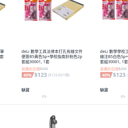
件筆
deLi 數學工具法律本打孔有線文件
deLi 數學學
p套
便簽B5黃色5p+學校指南針粉色2p
線注B5白色5p
套組30001, 1套
套組30001, 1套
首購折扣價
$205
首購折扣價
$205
$123
$123
40
%
40
%
(
$123.00/1個
)
(
缺貨
缺貨
(
1
)
(
1
)