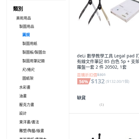
類別
美術用品
製圖用品
圓規
製圖用紙
製圖板/製圖台
deLi 數學教學工具 Legal pad 
製圖用筆記類
有線文件筆記 B5 白色 5p + 支
羅盤一套 2 件 20502, 1套
尺/捲尺
首購折扣價
$301
圖紙架
$132
56
%
(
$132.00/1個
)
水彩畫
油畫
缺貨
壓克力畫
(
1
)
設計
東洋畫/書法
雕塑/陶藝/版畫