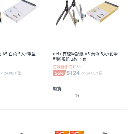
紙 A5 白色 5入+筆型
deLi 有線筆記紙 A5 黃色 5入+鉛筆
型圓規組 2款, 1套
首購折扣價
$284
$124
56
%
$124.00/1個
)
(
$124.00/1個
)
缺貨
(
6
)