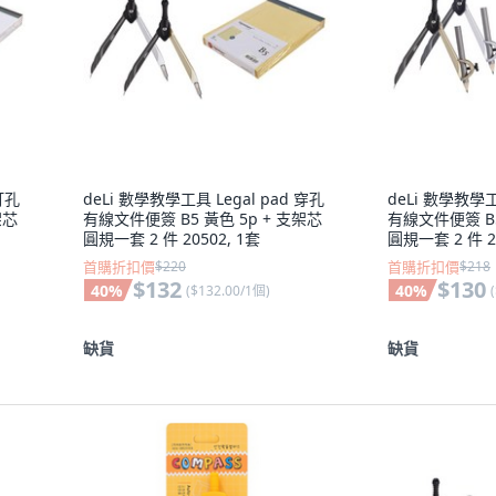
打孔
deLi 數學教學工具 Legal pad 穿孔
deLi 數學教學工
架芯
有線文件便簽 B5 黃色 5p + 支架芯
有線文件便簽 B5
圓規一套 2 件 20502, 1套
圓規一套 2 件 20
首購折扣價
$220
首購折扣價
$218
$132
$130
40
%
40
%
(
$132.00/1個
)
(
缺貨
缺貨