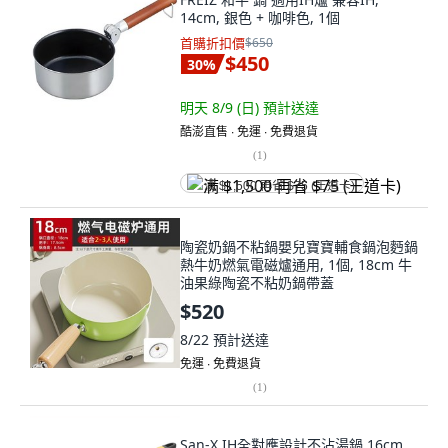
14cm, 銀色 + 咖啡色, 1個
首購折扣價
$650
$450
30
%
明天 8/9 (日)
預計送達
酷澎直售 ∙ 免運 ∙ 免費退貨
(
1
)
满 $1,500 再省 $75 (王道卡)
陶瓷奶鍋不粘鍋嬰兒寶寶輔食鍋泡麪鍋
熱牛奶燃氣電磁爐通用, 1個, 18cm 牛
油果綠陶瓷不粘奶鍋帶蓋
$520
8/22
預計送達
免運 ∙ 免費退貨
(
1
)
San-X IH全對應設計不沾湯鍋 16cm,