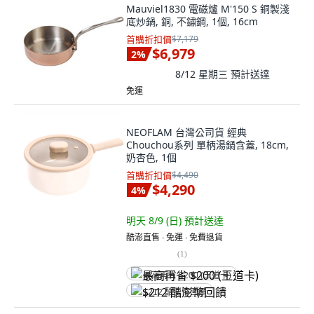
Mauviel1830 電磁爐 M'150 S 銅製淺
底炒鍋, 銅, 不鏽鋼, 1個, 16cm
首購折扣價
$7,179
$6,979
2
%
8/12 星期三
預計送達
免運
NEOFLAM 台灣公司貨 經典
Chouchou系列 單柄湯鍋含蓋, 18cm,
奶杏色, 1個
首購折扣價
$4,490
$4,290
4
%
明天 8/9 (日)
預計送達
酷澎直售 ∙ 免運 ∙ 免費退貨
(
1
)
最高再省 $200 (王道卡)
$212 酷澎幣回饋