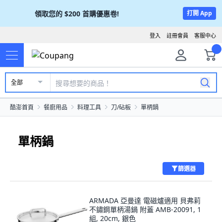
領取您的
$200
首購優惠卷!
打開 App
登入
註冊會員
客服中心
全部
酷澎首頁
餐廚用品
料理工具
刀/砧板
單柄鍋
單柄鍋
篩選器
ARMADA 亞曼達 電磁爐適用 貝弗莉
不鏽鋼單柄湯鍋 附蓋 AMB-20091, 1
組, 20cm, 銀色