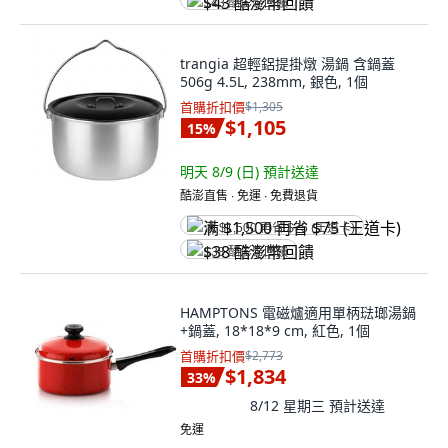
$43 酷澎幣回饋
trangia 超輕鋁提掛燉 湯鍋 含鍋蓋
506g 4.5L, 238mm, 銀色, 1個
首購折扣價
$1,305
$1,105
15
%
明天 8/9 (日)
預計送達
酷澎直售 ∙ 免運 ∙ 免費退貨
满 $1,500 再省 $75 (王道卡)
$38 酷澎幣回饋
HAMPTONS 電磁爐適用單柄琺瑯湯鍋
+鍋蓋, 18*18*9 cm, 紅色, 1個
首購折扣價
$2,773
$1,834
33
%
8/12 星期三
預計送達
免運