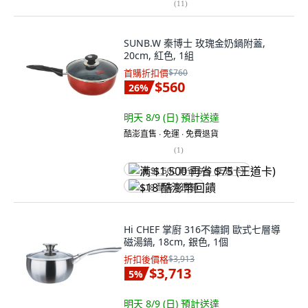
(
11
)
SUNB.W 秦博士 玫瑰金奶鍋附蓋,
20cm, 紅色, 1組
首購折扣價
$760
$560
26
%
明天 8/9 (日)
預計送達
酷澎直售 ∙ 免運 ∙ 免費退貨
(
1
)
满 $1,500 再省 $75 (王道卡)
$18 酷澎幣回饋
Hi CHEF 掌廚 316不鏽鋼 歐式七層導
磁湯鍋, 18cm, 銀色, 1個
折扣後價格
$3,913
$3,713
5
%
明天 8/9 (日)
預計送達