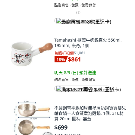
酷澎直售 ∙ 免運 ∙ 免費退貨
(
1
)
最高再省 $186 (王道卡)
Tamahashi 搪瓷牛奶鍋直火 550ml,
195mm, 米奇, 1個
首購折扣價
$1,061
$861
18
%
明天 8/9 (日)
預計送達
酷澎直售 ∙ 免運 ∙ 免費退貨
满 $1,500 再省 $75 (王道卡)
不鏽鋼雪平鍋加厚無塗層奶鍋寶寶嬰兒
輔食鍋一人食蒸煮泡麪鍋, 1個, 316材
質 20cm-圓柄 ,無蓋
$699