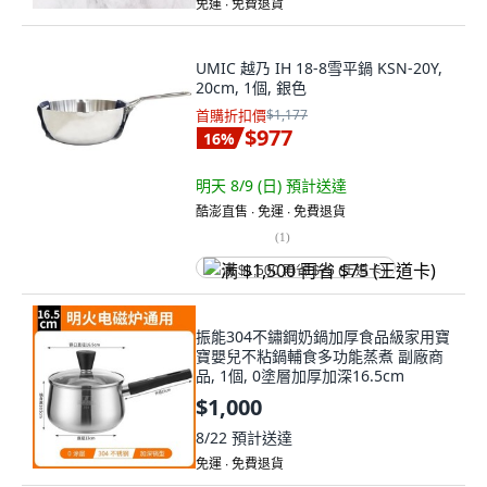
免運 ∙ 免費退貨
UMIC 越乃 IH 18-8雪平鍋 KSN-20Y,
20cm, 1個, 銀色
首購折扣價
$1,177
$977
16
%
明天 8/9 (日)
預計送達
酷澎直售 ∙ 免運 ∙ 免費退貨
(
1
)
满 $1,500 再省 $75 (王道卡)
振能304不鏽鋼奶鍋加厚食品級家用寶
寶嬰兒不粘鍋輔食多功能蒸煮 副廠商
品, 1個, 0塗層加厚加深16.5cm
$1,000
8/22
預計送達
免運 ∙ 免費退貨