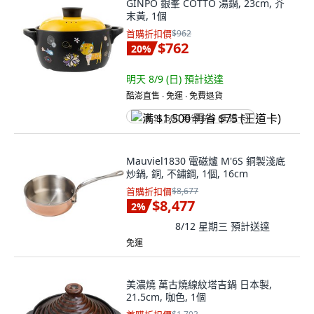
GINPO 銀峯 COTTO 湯鍋, 23cm, 芥
末黃, 1個
首購折扣價
$962
$762
20
%
明天 8/9 (日)
預計送達
酷澎直售 ∙ 免運 ∙ 免費退貨
满 $1,500 再省 $75 (王道卡)
Mauviel1830 電磁爐 M'6S 銅製淺底
炒鍋, 銅, 不鏽鋼, 1個, 16cm
首購折扣價
$8,677
$8,477
2
%
8/12 星期三
預計送達
免運
美濃燒 萬古燒線紋塔吉鍋 日本製,
21.5cm, 咖色, 1個