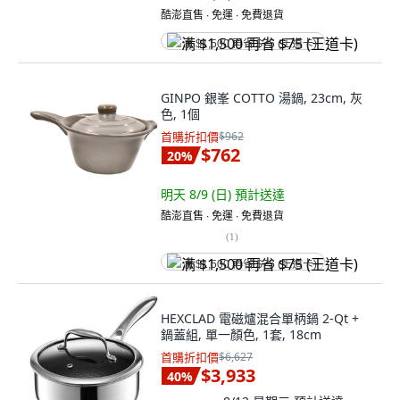
酷澎直售 ∙ 免運 ∙ 免費退貨
满 $1,500 再省 $75 (王道卡)
GINPO 銀峯 COTTO 湯鍋, 23cm, 灰
色, 1個
首購折扣價
$962
$762
20
%
明天 8/9 (日)
預計送達
酷澎直售 ∙ 免運 ∙ 免費退貨
(
1
)
满 $1,500 再省 $75 (王道卡)
HEXCLAD 電磁爐混合單柄鍋 2-Qt +
鍋蓋組, 單一顏色, 1套, 18cm
首購折扣價
$6,627
$3,933
40
%