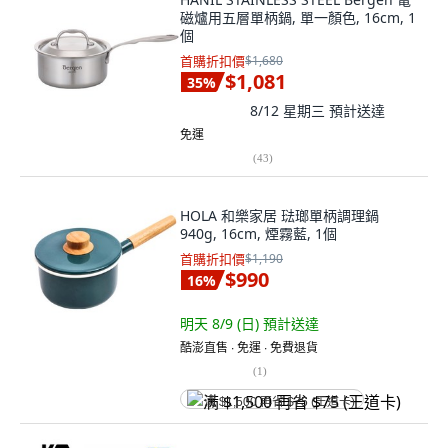
磁爐用五層單柄鍋, 單一顏色, 16cm, 1
個
首購折扣價
$1,680
$1,081
35
%
8/12 星期三
預計送達
免運
(
43
)
HOLA 和樂家居 琺瑯單柄調理鍋
940g, 16cm, 煙霧藍, 1個
首購折扣價
$1,190
$990
16
%
明天 8/9 (日)
預計送達
酷澎直售 ∙ 免運 ∙ 免費退貨
(
1
)
满 $1,500 再省 $75 (王道卡)