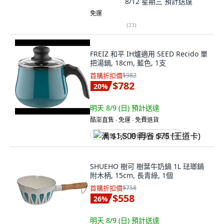
8/12 星期三
預計送達
免運
(
23
)
FREIZ 和平 IH爐適用 SEED Recido 單
把湯鍋, 18cm, 藍色, 1支
首購折扣價
$982
$782
20
%
明天 8/9 (日)
預計送達
酷澎直售 ∙ 免運 ∙ 免費退貨
满 $1,500 再省 $75 (王道卡)
SHUEHO 樹可 樹葉牛奶鍋 1L 琺瑯鍋
附木柄, 15cm, 長青綠, 1個
首購折扣價
$758
$558
26
%
明天 8/9 (日)
預計送達