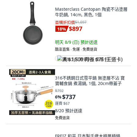
Masterclass Cantopan 陶瓷不沾塗層
牛奶鍋, 14cm, 黑色, 1個
首購折扣價
$1,097
$897
18
%
明天 8/9 (日)
預計送達
酷澎直售 ∙ 免運 ∙ 免費退貨
满 $1,500 再省 $75 (王道卡)
316不銹鋼日式雪平鍋 無塗層不沾 寶
寶輔食鍋 煮湯鍋, 1個, 20cm帶蓋子
$792
$737
6
%
運費 $67
8/20
預計送達
免費退貨
FREIZ 和平 日本製千歲木柄單柄鍋