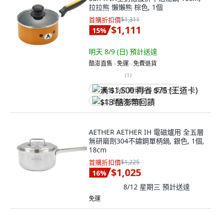
拉拉熊 懶懶熊 棕色, 1個
首購折扣價
$1,311
$1,111
15
%
明天 8/9 (日)
預計送達
酷澎直售 ∙ 免運 ∙ 免費退貨
(
1
)
满 $1,500 再省 $75 (王道卡)
$13 酷澎幣回饋
AETHER AETHER IH 電磁爐用 全五層
無研磨劑304不鏽鋼單柄鍋, 銀色, 1個,
18cm
首購折扣價
$1,225
$1,025
16
%
8/12 星期三
預計送達
免運