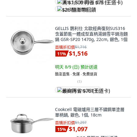
满 $1,500 再省 $75 (王道卡)
$26 酷澎幣回饋
GELLIS 鵲利仕 北歐經典復刻SUS316
含蓋節能一體成型直柄湯鍋雪平鍋泡麵
鍋 GSR-SP20 1470g, 22cm, 銀色, 1個
首購折扣價
$1,716
$1,516
11
%
明天 8/9 (日)
預計送達
酷澎直售 ∙ 免運 ∙ 免費退貨
(
1
)
最高再省 $76 (王道卡)
Cookcell 電磁爐用三層不鏽鋼單塗層
單柄鍋, 銀色, 1個, 18cm
首購折扣價
$1,297
$1,097
15
%