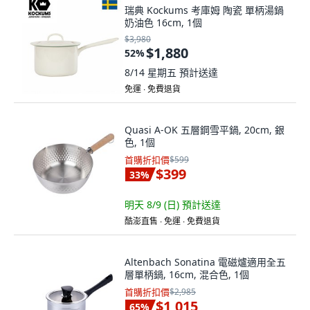
瑞典 Kockums 考庫姆 陶瓷 單柄湯鍋
奶油色 16cm, 1個
$3,980
$1,880
52
%
8/14 星期五
預計送達
免運 ∙ 免費退貨
Quasi A-OK 五層鋼雪平鍋, 20cm, 銀
色, 1個
首購折扣價
$599
$399
33
%
明天 8/9 (日)
預計送達
酷澎直售 ∙ 免運 ∙ 免費退貨
Altenbach Sonatina 電磁爐適用全五
層單柄鍋, 16cm, 混合色, 1個
首購折扣價
$2,985
$1,015
65
%