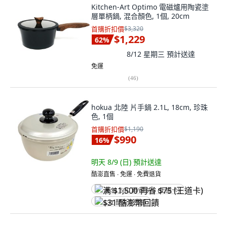
Kitchen-Art Optimo 電磁爐用陶瓷塗
層單柄鍋, 混合顏色, 1個, 20cm
首購折扣價
$3,320
$1,229
62
%
8/12 星期三
預計送達
免運
(
46
)
hokua 北陸 片手鍋 2.1L, 18cm, 珍珠
色, 1個
首購折扣價
$1,190
$990
16
%
明天 8/9 (日)
預計送達
酷澎直售 ∙ 免運 ∙ 免費退貨
满 $1,500 再省 $75 (王道卡)
$31 酷澎幣回饋