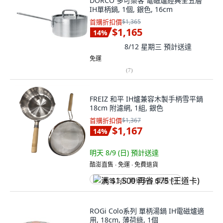
DORCO 多可樂客 電磁爐經典全五層
IH單柄鍋, 1個, 銀色, 16cm
首購折扣價
$1,365
$1,165
14
%
8/12 星期三
預計送達
免運
(
7
)
FREIZ 和平 IH爐兼容木製手柄雪平鍋
18cm 附濾網, 1組, 銀色
首購折扣價
$1,367
$1,167
14
%
明天 8/9 (日)
預計送達
酷澎直售 ∙ 免運 ∙ 免費退貨
满 $1,500 再省 $75 (王道卡)
ROGi Colo系列 單柄湯鍋 IH電磁爐適
用, 18cm, 薄荷綠, 1個