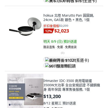
满 $1,500 再省 $75 (王道卡)
hokua 北陸 Marutto Pan 圓圓鍋,
24cm, GAS款 銀色 + 黑色, 1個
折扣後價格
$2,299
$2,023
12
%
明天 8/9 (日)
預計送達
酷澎直售 ∙ 免運 ∙ 免費退貨
(
1
)
最高再省 $102 (王道卡)
$61 酷澎幣回饋
IHmaster IDC-3500 商用電磁爐
3500W大功率 全台安規認證 不鏽鋼機
身 兩年保固 專業售後服務, 1個
$13,200
8/12 星期三
預計送達