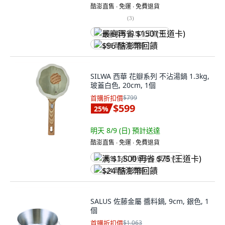
酷澎直售 ∙ 免運 ∙ 免費退貨
(
3
)
最高再省 $150 (王道卡)
$96 酷澎幣回饋
SILWA 西華 花瓣系列 不沾湯鍋 1.3kg,
玻蓋白色, 20cm, 1個
首購折扣價
$799
$599
25
%
明天 8/9 (日)
預計送達
酷澎直售 ∙ 免運 ∙ 免費退貨
满 $1,500 再省 $75 (王道卡)
$24 酷澎幣回饋
SALUS 佐藤金屬 醬料鍋, 9cm, 銀色, 1
個
首購折扣價
$1,063