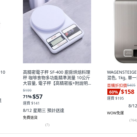
010
高精密電子秤 SF-400 廚房烘焙料理
WAGENSTEIG
秤 咖啡食物多功能精準測量 10公斤
混色, 1kg, 單
大容量, 電子秤【高精密版+附說明
首購折扣價
$405
書】
$158
$199
60
%
$57
71
%
運費 $195
達
運費 $141
8/
8/12 星期三
預計送達
WOW免運
免費退貨
(
764
(
7
)