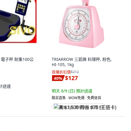
0R 電子秤 耐重100公
TRIARROW 三箭牌 料理秤, 粉色,
HI-105, 1kg
首購折扣價
$212
$127
40
%
計送達
明天 8/9 (日)
預計送達
酷澎直售 ∙ WOW免運 ∙ 免費退貨
满 $1,500 再省 $75 (王道卡)