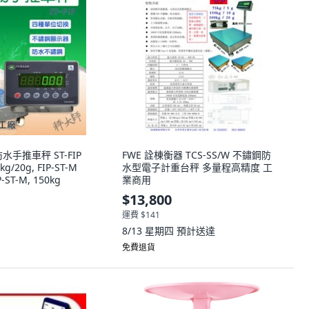
手推車秤 ST-FIP
FWE 詮棟衡器 TCS-SS/W 不鏽鋼防
kg/20g, FIP-ST-M
水型電子計重台秤 多量程高精度 工
-ST-M, 150kg
業商用
$13,800
運費 $141
8/13 星期四
預計送達
免費退貨