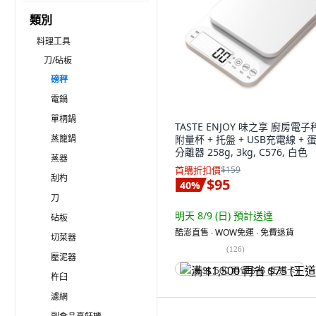
類別
料理工具
刀/砧板
磅秤
電鍋
單柄鍋
TASTE ENJOY 味之享 廚房電子
蒸籠鍋
附量杯 + 托盤 + USB充電線 + 
分離器 258g, 3kg, C576, 白色
蒸器
首購折扣價
$159
刮杓
$95
40
%
刀
明天 8/9 (日)
預計送達
砧板
酷澎直售 ∙ WOW免運 ∙ 免費退貨
切菜器
(
126
)
壓泥器
满 $1,500 再省 $75 (王道卡)
杵臼
濾網