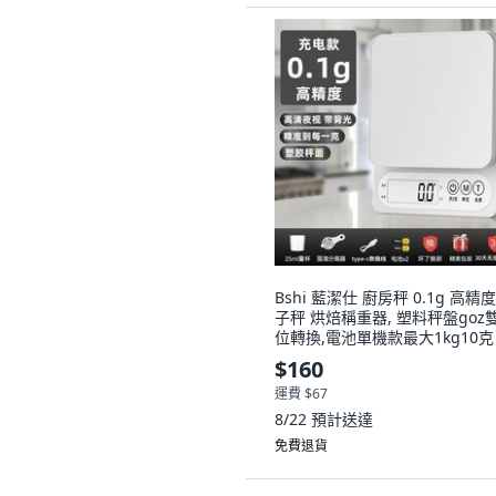
Bshi 藍潔仕 廚房秤 0.1g 高精
子秤 烘焙稱重器, 塑料秤盤goz
位轉換,電池單機款最大1kg10克
$160
運費 $67
8/22
預計送達
免費退貨