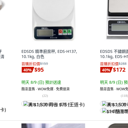
秤
EDSDS 精準廚房秤, EDS-H137,
EDSDS 不鏽
蛋清
10.1kg, 白色
10.1kg, EDS-
首購折扣價
$159
首購折扣價
$288
$95
$172
40
%
40
%
明天 8/9 (日)
預計送達
明天 8/9 (日)
預
酷澎直售 ∙ WOW免運 ∙ 免費退貨
酷澎直售 ∙ WOW免
(
22
)
(
118
满 $1,500 再省 $75 (王道卡)
满 $1,500 再
$14 酷澎幣