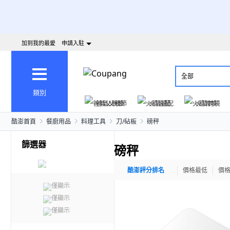
加到我的最愛
申請入駐
全部
類別
爸氣父親節
火箭速配
火箭跨境
酷澎首頁
餐廚用品
料理工具
刀/砧板
磅秤
篩選器
磅秤
酷澎評分排名
價格最低
價
僅顯示
僅顯示
僅顯示