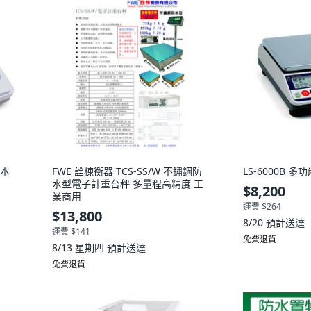
日本
FWE 詮棟衡器 TCS-SS/W 不鏽鋼防
LS-6000B 
水型電子計重台秤 多量程高精度 工
$8,200
業商用
運費 $264
$13,800
8/20
預計送達
運費 $141
免費退貨
8/13 星期四
預計送達
免費退貨