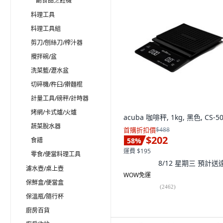
副食品烹飪機
料理工具
料理工具組
剪刀/刨絲刀/榨汁器
攪拌碗/盆
洗菜籃/瀝水盆
切碎機/杵臼/擀麵棍
計量工具/磅秤/計時器
烤網/卡式爐/火爐
acuba 咖啡秤, 1kg, 黑色, CS-5
蔬菜脫水器
首購折扣價
$488
$202
食譜
58
%
運費 $195
零食/便當料理工具
8/12 星期三
預計送
濾水壺/桌上壺
WOW免運
保鮮盒/便當盒
(
2462
)
保溫瓶/隨行杯
廚房百貨