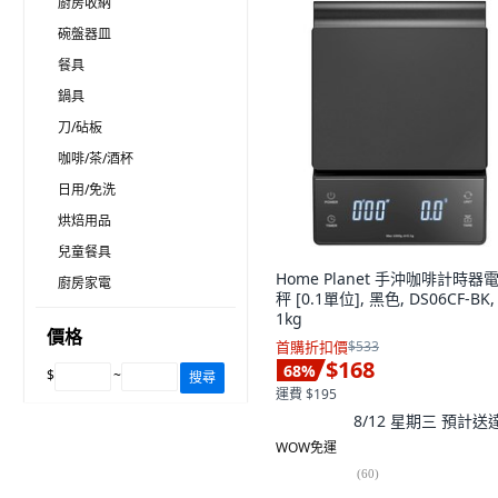
廚房收納
碗盤器皿
餐具
鍋具
刀/砧板
咖啡/茶/酒杯
日用/免洗
烘焙用品
兒童餐具
Home Planet 手沖咖啡計時器
廚房家電
秤 [0.1單位], 黑色, DS06CF-BK,
1kg
價格
首購折扣價
$533
$168
68
%
$
~
搜尋
運費 $195
8/12 星期三
預計送
WOW免運
(
60
)