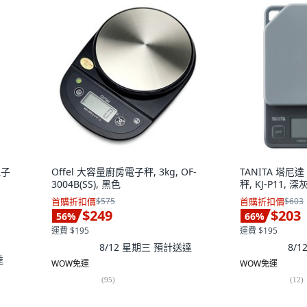
電子
Offel 大容量廚房電子秤, 3kg, OF-
TANITA 塔
3004B(SS), 黑色
秤, KJ-P11, 深
首購折扣價
$575
首購折扣價
$603
$249
$203
56
%
66
%
運費 $195
運費 $195
8/12 星期三
預計送達
8/
達
WOW免運
WOW免運
(
95
)
(
12
)