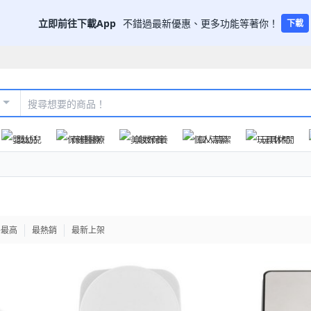
立即前往下載App
不錯過最新優惠、更多功能等著你！
下載
嬰幼兒
保健醫療
美妝保養
個人清潔
玩具休閒
格最高
最熱銷
最新上架