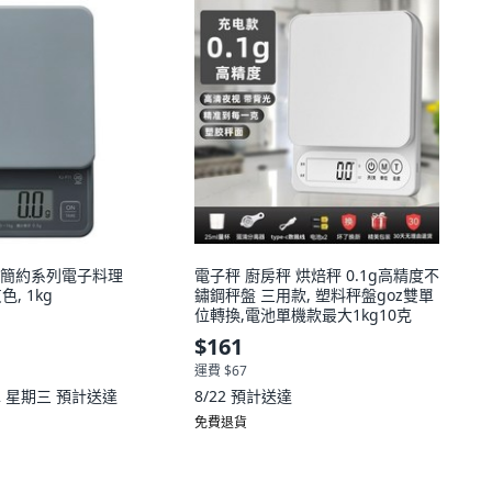
尼達 簡約系列電子料理
電子秤 廚房秤 烘焙秤 0.1g高精度不
灰色, 1kg
鏽鋼秤盤 三用款, 塑料秤盤goz雙單
位轉換,電池單機款最大1kg10克
$161
運費 $67
12 星期三
預計送達
8/22
預計送達
免費退貨