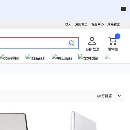
登入
註冊會員
客服中心
成為賣家
我的酷澎
購物車
文具圖書
食品飲料
生活用品
女性服飾
運動戶外
60
每頁筆