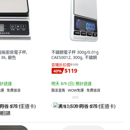
鋼面板廚房電子秤,
不鏽鋼電子秤 300g/0.01g
H136, 銀色
CAES0012, 300g, 不鏽鋼
首購折扣價
$199
$119
40
%
計送達
明天 8/9 (日)
預計送達
運 ∙ 免費退貨
酷澎直售 ∙ WOW免運 ∙ 免費退貨
)
(
21
)
省 $75 (王道卡)
满 $1,500 再省 $75 (王道卡)
回饋