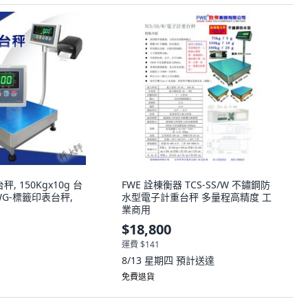
, 150Kgx10g 台
FWE 詮棟衡器 TCS-SS/W 不鏽鋼防
FWG-標籤印表台秤,
水型電子計重台秤 多量程高精度 工
業商用
$18,800
運費 $141
8/13 星期四
預計送達
免費退貨