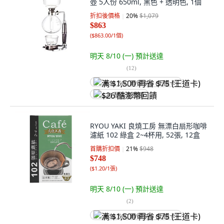
壺 5人份 650ml, 黑色 + 透明色, 1個
折扣後價格
20
%
$1,079
$863
(
$863.00/1個
)
明天 8/10 (一)
預計送達
(
12
)
满 $1,500 再省 $75 (王道卡)
$26 酷澎幣回饋
RYOU YAKI 良燒工房 無漂白扇形咖啡
濾紙 102 綠盒 2~4杯用, 52張, 12盒
首購折扣價
21
%
$948
$748
(
$1.20/1張
)
明天 8/10 (一)
預計送達
(
2
)
满 $1,500 再省 $75 (王道卡)