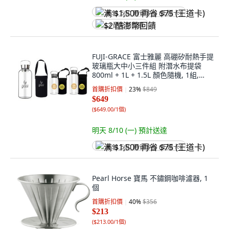
满 $1,500 再省 $75 (王道卡)
$2 酷澎幣回饋
FUJI-GRACE 富士雅麗 高硼矽耐熱手提
玻璃瓶大中小三件組 附潛水布提袋
800ml + 1L + 1.5L 顏色隨機, 1組,
3.3L
首購折扣價
23
%
$849
$649
(
$649.00/1個
)
明天 8/10 (一)
預計送達
满 $1,500 再省 $75 (王道卡)
Pearl Horse 寶馬 不鏽鋼咖啡濾器, 1
個
首購折扣價
40
%
$356
$213
(
$213.00/1個
)