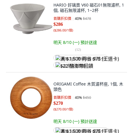
HARIO 好璃奧 V60 磁石01無限濾杯, 1
個, 磁石無限濾杯, 1~2杯
首購折扣價
40
%
$478
$286
(
$286.00/1個
)
明天 8/10 (一)
預計送達
(
12
)
满 $1,500 再省 $75 (王道卡)
$22 酷澎幣回饋
ORIGAMI Coffee 木質濾杯座, 1個, 木
頭色
首購折扣價
40
%
$450
$270
(
$270.00/1個
)
明天 8/10 (一)
預計送達
满 $1,500 再省 $75 (王道卡)