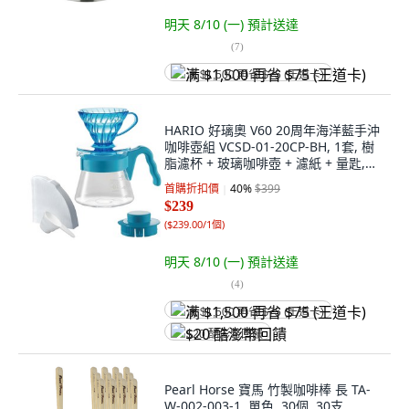
明天 8/10 (一)
預計送達
(
7
)
满 $1,500 再省 $75 (王道卡)
HARIO 好璃奧 V60 20周年海洋藍手沖
咖啡壺組 VCSD-01-20CP-BH, 1套, 樹
脂濾杯 + 玻璃咖啡壺 + 濾紙 + 量匙,
450ml
首購折扣價
40
%
$399
$239
(
$239.00/1個
)
明天 8/10 (一)
預計送達
(
4
)
满 $1,500 再省 $75 (王道卡)
$20 酷澎幣回饋
Pearl Horse 寶馬 竹製咖啡棒 長 TA-
W-002-003-1, 單色, 30個, 30支