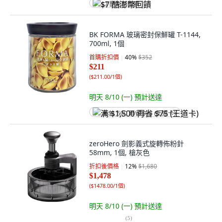
$7 酷澎幣回饋
BK FORMA 玻璃密封保鮮罐 T-1144,
700ml, 1個
首購折扣價
40
%
$352
$211
(
$211.00/1個
)
明天 8/10 (一)
預計送達
满 $1,500 再省 $75 (王道卡)
zeroHero 劍影義式旋轉佈粉針
58mm, 1個, 槍灰色
折扣後價格
12
%
$1,680
$1,478
(
$1478.00/1個
)
明天 8/10 (一)
預計送達
(
5
)