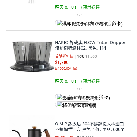
明天 8/10 (一)
預計送達
(
3
)
满 $1,500 再省 $75 (王道卡)
HARIO 好璃奧 FLOW Tritan Dripper
流動樹脂濾杯02, 黑色, 1個
首購折扣價
10
%
$1,900
$1,700
(
$1700.00/1個
)
明天 8/10 (一)
預計送達
(
9
)
最高再省 $85 (王道卡)
$52 酷澎幣回饋
Q.M.P 鍋太后 304不鏽鋼職人極細口
不鏽鋼手沖壺 黑色, 1個, 單品, 600ml