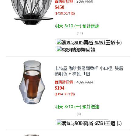
首購折扣價
30
%
$650
$450
(
$450.00/1個
)
明天 8/10 (一)
預計送達
(
10
)
满 $1,500 再省 $75 (王道卡)
$33 酷澎幣回饋
卡特屋 咖啡雙層聞香杯 小口徑, 雙層
透明色 + 棕色, 1個
首購折扣價
40
%
$324
$194
(
$194.00/1個
)
明天 8/10 (一)
預計送達
(
4
)
满 $1,500 再省 $75 (王道卡)