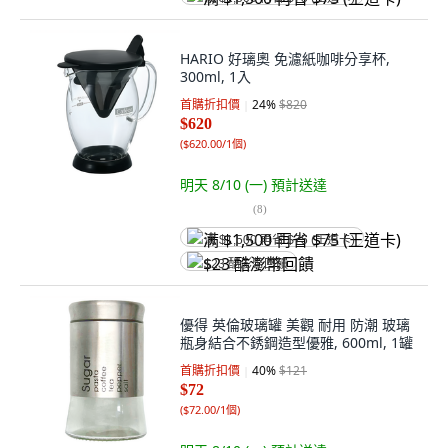
HARIO 好璃奧 免濾紙咖啡分享杯,
300ml, 1入
首購折扣價
24
%
$820
$620
(
$620.00/1個
)
明天 8/10 (一)
預計送達
(
8
)
满 $1,500 再省 $75 (王道卡)
$23 酷澎幣回饋
優得 英倫玻璃罐 美觀 耐用 防潮 玻璃
瓶身結合不銹鋼造型優雅, 600ml, 1罐
首購折扣價
40
%
$121
$72
(
$72.00/1個
)