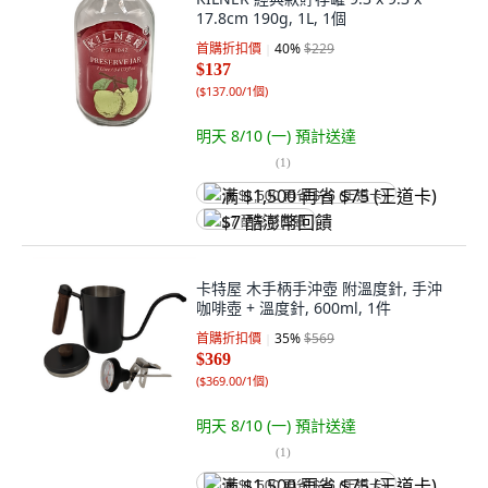
17.8cm 190g, 1L, 1個
首購折扣價
40
%
$229
$137
(
$137.00/1個
)
明天 8/10 (一)
預計送達
(
1
)
满 $1,500 再省 $75 (王道卡)
$7 酷澎幣回饋
卡特屋 木手柄手沖壺 附溫度針, 手沖
咖啡壺 + 溫度針, 600ml, 1件
首購折扣價
35
%
$569
$369
(
$369.00/1個
)
明天 8/10 (一)
預計送達
(
1
)
满 $1,500 再省 $75 (王道卡)