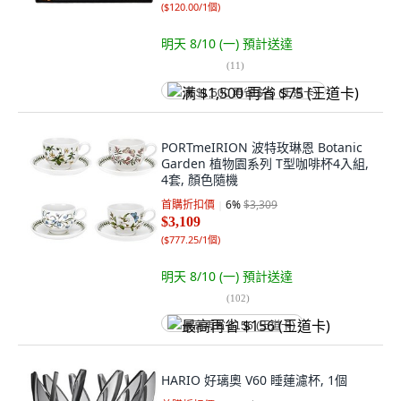
(
$120.00/1個
)
明天 8/10 (一)
預計送達
(
11
)
满 $1,500 再省 $75 (王道卡)
PORTmeIRION 波特玫琳恩 Botanic
Garden 植物園系列 T型咖啡杯4入組,
4套, 顏色隨機
首購折扣價
6
%
$3,309
$3,109
(
$777.25/1個
)
明天 8/10 (一)
預計送達
(
102
)
最高再省 $156 (王道卡)
HARIO 好璃奧 V60 睡蓮濾杯, 1個