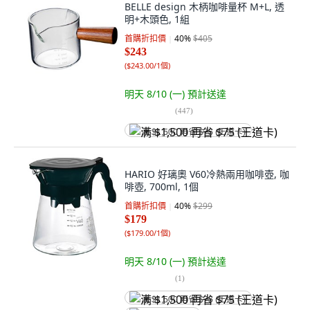
BELLE design 木柄咖啡量杯 M+L, 透
明+木頭色, 1組
首購折扣價
40
%
$405
$243
(
$243.00/1個
)
明天 8/10 (一)
預計送達
(
447
)
满 $1,500 再省 $75 (王道卡)
HARIO 好璃奧 V60冷熱兩用咖啡壺, 咖
啡壺, 700ml, 1個
首購折扣價
40
%
$299
$179
(
$179.00/1個
)
明天 8/10 (一)
預計送達
(
1
)
满 $1,500 再省 $75 (王道卡)