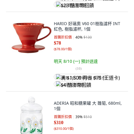
$23 酷澎幣回饋
HARIO 好璃奧 V60 01樹脂濾杯 INT
紅色, 樹脂濾杯, 1個
首購折扣價
40
%
$130
$78
(
$78.00/1個
)
明天 8/10 (一)
預計送達
(
10
)
满 $1,500 再省 $75 (王道卡)
$4 酷澎幣回饋
ADERIA 昭和糖果罐 大 雛菊, 680ml,
1個
首購折扣價
39
%
$510
$310
(
$310.00/1個
)