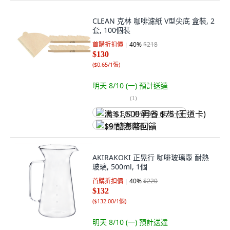
CLEAN 克林 咖啡濾紙 V型尖底 盒裝, 2
套, 100個裝
首購折扣價
40
%
$218
$130
(
$0.65/1張
)
明天 8/10 (一)
預計送達
(
1
)
满 $1,500 再省 $75 (王道卡)
$9 酷澎幣回饋
AKIRAKOKI 正晃行 咖啡玻璃壺 耐熱
玻璃, 500ml, 1個
首購折扣價
40
%
$220
$132
(
$132.00/1個
)
明天 8/10 (一)
預計送達