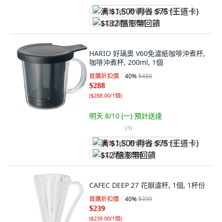
满 $1,500 再省 $75 (王道卡)
$132 酷澎幣回饋
HARIO 好璃奧 V60免濾紙咖啡沖煮杯,
咖啡沖煮杯, 200ml, 1個
首購折扣價
40
%
$480
$288
(
$288.00/1個
)
明天 8/10 (一)
預計送達
(
3
)
满 $1,500 再省 $75 (王道卡)
$12 酷澎幣回饋
CAFEC DEEP 27 花瓣濾杯, 1個, 1杯份
首購折扣價
40
%
$399
$239
(
$239.00/1個
)