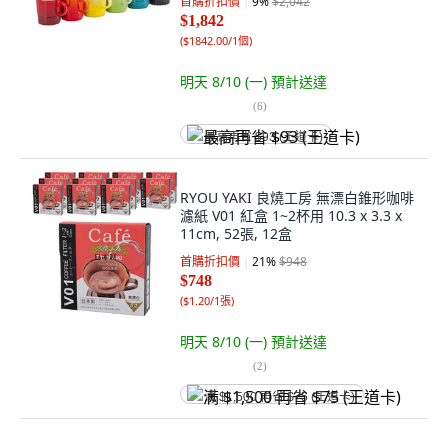
首購折扣價
9
%
$2,042
$1,842
(
$1842.00/1個
)
明天 8/10 (一)
預計送達
(
6
)
最高再省 $93 (王道卡)
RYOU YAKI 良燒工房 無漂白錐形咖啡
濾紙 V01 紅盒 1~2杯用 10.3 x 3.3 x
11cm, 52張, 12盒
首購折扣價
21
%
$948
$748
(
$1.20/1張
)
明天 8/10 (一)
預計送達
(
2
)
满 $1,500 再省 $75 (王道卡)