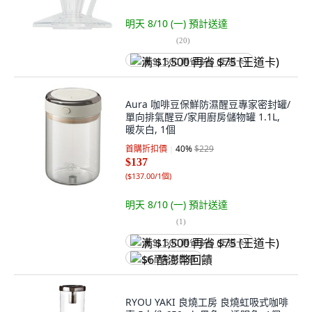
明天 8/10 (一)
預計送達
(
20
)
满 $1,500 再省 $75 (王道卡)
Aura 咖啡豆保鮮防濕醒豆專家密封罐/
單向排氣醒豆/家用廚房儲物罐 1.1L,
暖灰白, 1個
首購折扣價
40
%
$229
$137
(
$137.00/1個
)
明天 8/10 (一)
預計送達
(
1
)
满 $1,500 再省 $75 (王道卡)
$6 酷澎幣回饋
RYOU YAKI 良燒工房 良燒虹吸式咖啡