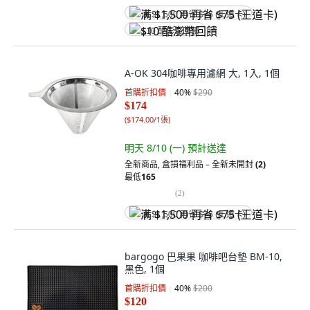
满 $1,500 再省 $75 (王道卡)
$10 酷澎幣回饋
A-OK 304咖啡專用濾網 大, 1入, 1個
首購折扣價
40
%
$290
$174
(
$174.00/1張
)
明天 8/10 (一)
預計送達
全新商品
,
盒損福利品 – 全新未開封
(2)
最低
165
(
2
)
满 $1,500 再省 $75 (王道卡)
bargogo 巴果果 咖啡吧台墊 BM-10,
黑色, 1個
首購折扣價
40
%
$200
$120