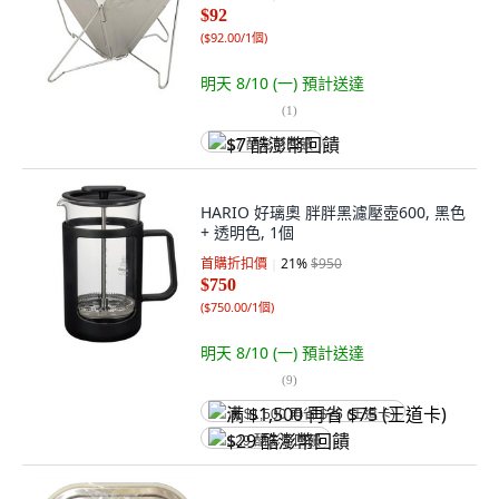
$92
(
$92.00/1個
)
明天 8/10 (一)
預計送達
(
1
)
$7 酷澎幣回饋
HARIO 好璃奧 胖胖黑濾壓壺600, 黑色
+ 透明色, 1個
首購折扣價
21
%
$950
$750
(
$750.00/1個
)
明天 8/10 (一)
預計送達
(
9
)
满 $1,500 再省 $75 (王道卡)
$29 酷澎幣回饋