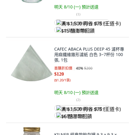
明天 8/10 (一)
預計送達
(
1
)
满 $1,500 再省 $75 (王道卡)
$15 酷澎幣回饋
CAFEC ABACA PLUS DEEP 45 濾杯專
用麻纖維錐形濾紙 白色 3~7杯份 100
張, 1包
首購折扣價
40
%
$200
$120
(
$1.20/1張
)
明天 8/10 (一)
預計送達
(
2
)
满 $1,500 再省 $75 (王道卡)
$6 酷澎幣回饋
KILNER 經典款貯存罐 9.3 x 9.3 x