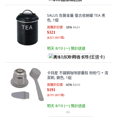
SALUS 佐藤金屬 復古收納罐 TEA 黑
色, 1個
首購折扣價
38
%
$521
$321
(
$321.00/1個
)
明天 8/10 (一)
預計送達
满 $1,500 再省 $75 (王道卡)
卡特屋 不鏽鋼咖啡膠囊殼 附粉勺 + 清
潔刷, 銀色, 1組
首購折扣價
40
%
$319
$191
(
$191.00/1個
)
明天 8/10 (一)
預計送達
(
6
)