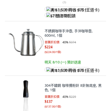
(
3
)
满 $1,500 再省 $75 (王道卡)
$7 酷澎幣回饋
不銹鋼咖啡手沖壺, 手沖咖啡壺,
600ml, 1個
首購折扣價
40
%
$374
$224
(
$224.00/1個
)
明天 8/10 (一)
預計送達
满 $1,500 再省 $75 (王道卡)
304不鏽鋼 咖啡攪粉針 8針無底座, 黑
色, 1個
首購折扣價
40
%
$229
$137
(
$137.00/1個
)