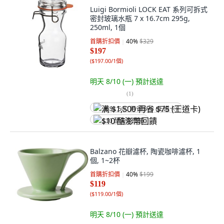
Luigi Bormioli LOCK EAT 系列可拆式
密封玻璃水瓶 7 x 16.7cm 295g,
250ml, 1個
首購折扣價
40
%
$329
$197
(
$197.00/1個
)
明天 8/10 (一)
預計送達
(
1
)
满 $1,500 再省 $75 (王道卡)
$10 酷澎幣回饋
Balzano 花瓣濾杯, 陶瓷咖啡濾杯, 1
個, 1~2杯
首購折扣價
40
%
$199
$119
(
$119.00/1個
)
明天 8/10 (一)
預計送達