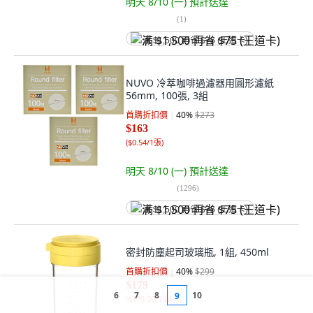
明天 8/10 (一)
預計送達
(
1
)
满 $1,500 再省 $75 (王道卡)
NUVO 冷萃咖啡過濾器用圓形濾紙
56mm, 100張, 3組
首購折扣價
40
%
$273
$163
(
$0.54/1張
)
明天 8/10 (一)
預計送達
(
1296
)
满 $1,500 再省 $75 (王道卡)
密封防塵起司玻璃瓶, 1組, 450ml
首購折扣價
40
%
$299
$179
6
7
8
10
9
(
$179.00/1個
)