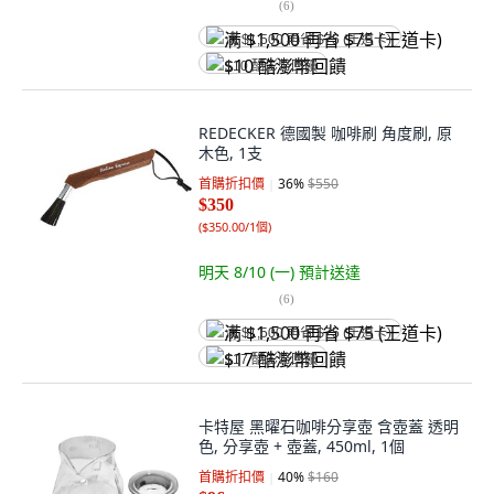
(
6
)
满 $1,500 再省 $75 (王道卡)
$10 酷澎幣回饋
REDECKER 德國製 咖啡刷 角度刷, 原
木色, 1支
首購折扣價
36
%
$550
$350
(
$350.00/1個
)
明天 8/10 (一)
預計送達
(
6
)
满 $1,500 再省 $75 (王道卡)
$17 酷澎幣回饋
卡特屋 黑曜石咖啡分享壺 含壺蓋 透明
色, 分享壺 + 壺蓋, 450ml, 1個
首購折扣價
40
%
$160