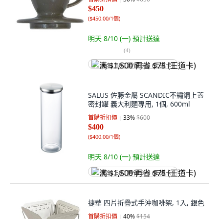
$450
(
$450.00/1個
)
明天 8/10 (一)
預計送達
(
4
)
满 $1,500 再省 $75 (王道卡)
SALUS 佐藤金屬 SCANDIC不鏽鋼上蓋
密封罐 義大利麵專用, 1個, 600ml
首購折扣價
33
%
$600
$400
(
$400.00/1個
)
明天 8/10 (一)
預計送達
满 $1,500 再省 $75 (王道卡)
捷華 四片折疊式手沖咖啡架, 1入, 銀色
首購折扣價
40
%
$154