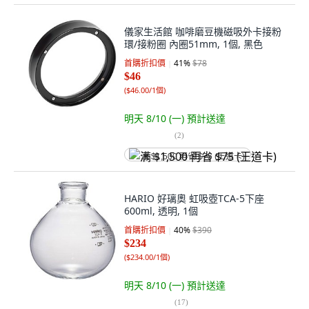
儀家生活館 咖啡磨豆機磁吸外卡接粉
環/接粉圈 內圈51mm, 1個, 黑色
首購折扣價
41
%
$78
$46
(
$46.00/1個
)
明天 8/10 (一)
預計送達
(
2
)
满 $1,500 再省 $75 (王道卡)
HARIO 好璃奧 虹吸壺TCA-5下座
600ml, 透明, 1個
首購折扣價
40
%
$390
$234
(
$234.00/1個
)
明天 8/10 (一)
預計送達
(
17
)