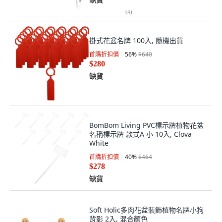
(
4
)
掛式花盆名牌 100入, 隨機出貨
首購折扣價
56
%
$640
$280
缺貨
BomBom Living PVC標示牌植物花盆
名稱標示牌 款式A 小 10入, Clova
White
首購折扣價
40
%
$464
$278
缺貨
Soft Holic多肉花盆裝飾植物名牌小狗
背影 2入, 混合顏色