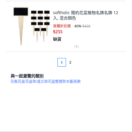
softholic 簡約花盆植物名牌名牌 12
入, 混合顏色
首購折扣價
40
%
$426
$255
缺貨
(
1
)
2
1
與一起瀏覽的類別
花瓶
花盆
花盆架/直立架
花盆整理架
水盤
底網