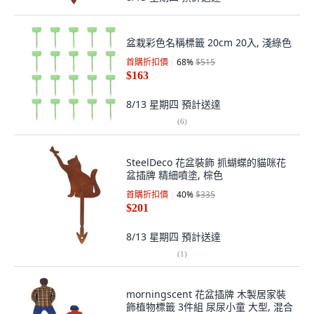
盆栽彩色名稱標籤 20cm 20入, 淺綠色
首購折扣價
68
%
$515
$163
8/13 星期四
預計送達
(
6
)
SteelDeco 花盆裝飾 抓蝴蝶的貓咪花
盆插牌 精細噴塗, 棕色
首購折扣價
40
%
$335
$201
8/13 星期四
預計送達
(
1
)
morningscent 花盆插牌 木製居家裝
飾植物標籤 3件組 尿尿小童 大型, 混合