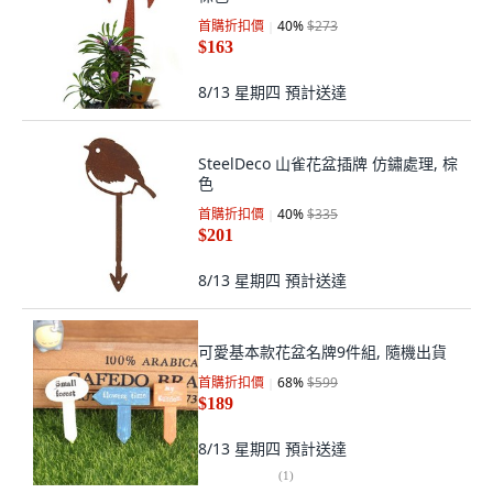
首購折扣價
40
%
$273
$163
8/13 星期四
預計送達
SteelDeco 山雀花盆插牌 仿鏽處理, 棕
色
首購折扣價
40
%
$335
$201
8/13 星期四
預計送達
可愛基本款花盆名牌9件組, 隨機出貨
首購折扣價
68
%
$599
$189
8/13 星期四
預計送達
(
1
)