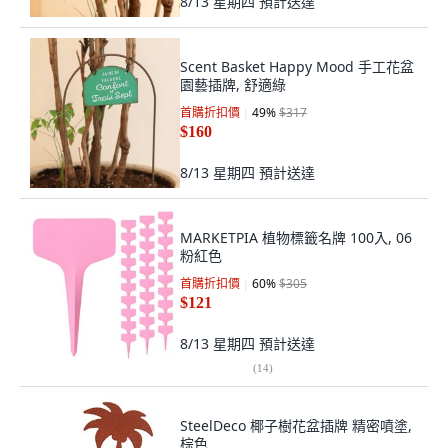
8/13 星期四
預計送達
Scent Basket Happy Mood 手工花盆
園藝插牌, 舒適綠
首購折扣價
49
%
$317
$160
8/13 星期四
預計送達
MARKETPIA 植物標籤名牌 100入, 06
粉紅色
首購折扣價
60
%
$305
$121
8/13 星期四
預計送達
(
14
)
SteelDeco 椰子樹花盆插牌 精密噴塗,
棕色