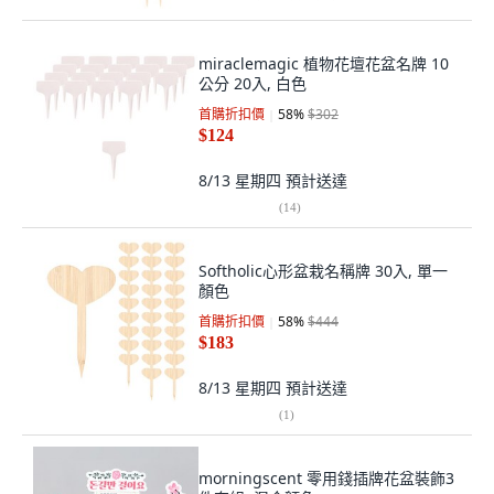
miraclemagic 植物花壇花盆名牌 10
公分 20入, 白色
首購折扣價
58
%
$302
$124
8/13 星期四
預計送達
(
14
)
Softholic心形盆栽名稱牌 30入, 單一
顏色
首購折扣價
58
%
$444
$183
8/13 星期四
預計送達
(
1
)
morningscent 零用錢插牌花盆裝飾3