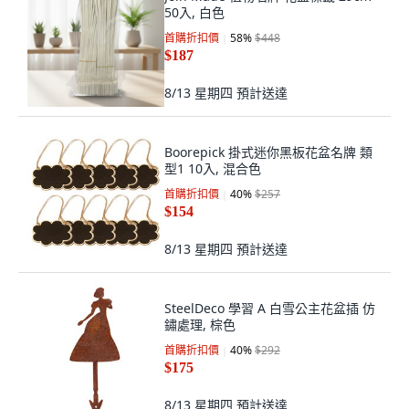
50入, 白色
首購折扣價
58
%
$448
$187
8/13 星期四
預計送達
Boorepick 掛式迷你黑板花盆名牌 類
型1 10入, 混合色
首購折扣價
40
%
$257
$154
8/13 星期四
預計送達
SteelDeco 學習 A 白雪公主花盆插 仿
鏽處理, 棕色
首購折扣價
40
%
$292
$175
8/13 星期四
預計送達