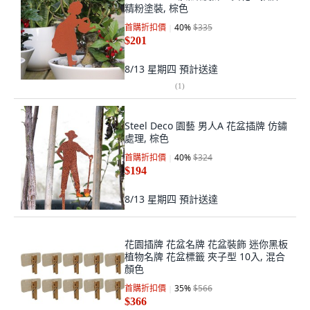
精粉塗裝, 棕色
首購折扣價
40
%
$335
$201
8/13 星期四
預計送達
(
1
)
Steel Deco 園藝 男人A 花盆插牌 仿鏽
處理, 棕色
首購折扣價
40
%
$324
$194
8/13 星期四
預計送達
花園插牌 花盆名牌 花盆裝飾 迷你黑板
植物名牌 花盆標籤 夾子型 10入, 混合
顏色
首購折扣價
35
%
$566
$366