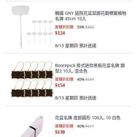
韓國 GNY 庭院花盆菜園花園標籤植物
名牌 45cm 10入
首購折扣價
59
%
$303
$124
8/13 星期四
預計送達
Boorepick 掛式迷你黑板花盆名牌 類
型2 10入, 混合色
首購折扣價
40
%
$257
$154
8/13 星期四
預計送達
花盆名牌 底部圓形 100入, 10 白色
首購折扣價
40
%
$217
$130