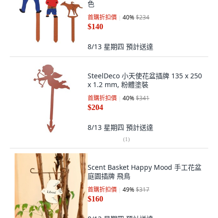
色
首購折扣價
40
%
$234
$140
8/13 星期四
預計送達
SteelDeco 小天使花盆插牌 135 x 250
x 1.2 mm, 粉體塗裝
首購折扣價
40
%
$341
$204
8/13 星期四
預計送達
(
1
)
Scent Basket Happy Mood 手工花盆
庭園插牌 飛鳥
首購折扣價
49
%
$317
$160