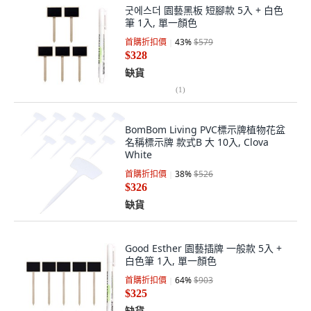
굿에스더 園藝黑板 短腳款 5入 + 白色
筆 1入, 單一顏色
首購折扣價
43
%
$579
$328
缺貨
(
1
)
BomBom Living PVC標示牌植物花盆
名稱標示牌 款式B 大 10入, Clova
White
首購折扣價
38
%
$526
$326
缺貨
Good Esther 園藝插牌 一般款 5入 +
白色筆 1入, 單一顏色
首購折扣價
64
%
$903
$325
缺貨