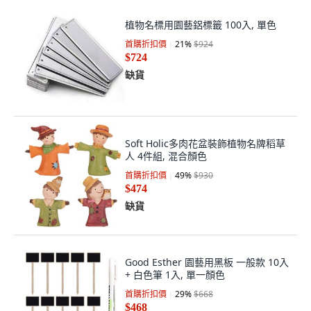
植物名標用園藝鋁標籤 100入, 單色
首購折扣價
21
%
$924
$724
缺貨
Soft Holic多肉花盆裝飾植物名牌稻草
人 4件組, 混合顏色
首購折扣價
49
%
$930
$474
缺貨
Good Esther 園藝用黑板 一般款 10入
+ 白色筆 1入, 單一顏色
首購折扣價
29
%
$668
$468