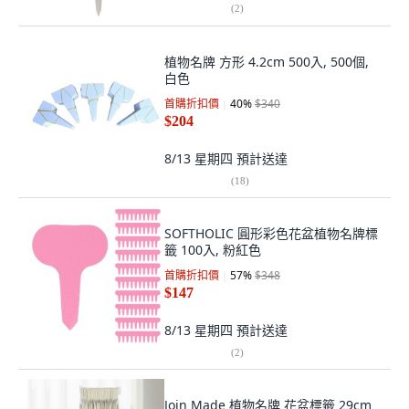
(
2
)
植物名牌 方形 4.2cm 500入, 500個,
白色
首購折扣價
40
%
$340
$204
8/13 星期四
預計送達
(
18
)
SOFTHOLIC 圓形彩色花盆植物名牌標
籤 100入, 粉紅色
首購折扣價
57
%
$348
$147
8/13 星期四
預計送達
(
2
)
Join Made 植物名牌 花盆標籤 29cm