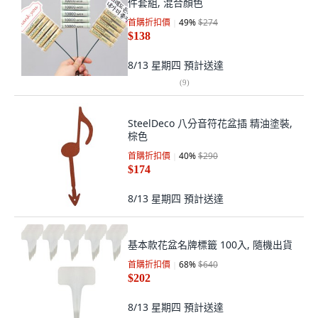
件套組, 混合顏色
首購折扣價
49
%
$274
$138
8/13 星期四
預計送達
(
9
)
SteelDeco 八分音符花盆插 精油塗裝,
棕色
首購折扣價
40
%
$290
$174
8/13 星期四
預計送達
基本款花盆名牌標籤 100入, 隨機出貨
首購折扣價
68
%
$640
$202
8/13 星期四
預計送達