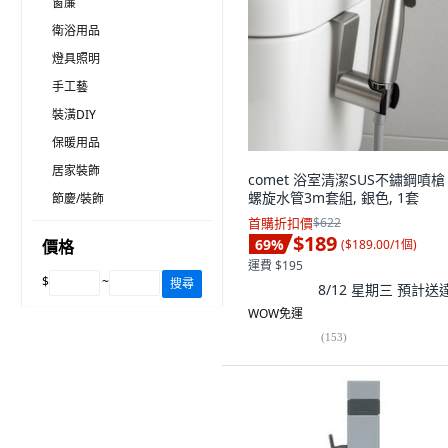
窗簾
衛浴用品
燈具照明
手工藝
裝潢DIY
保暖用品
居家裝飾
comet 浴室清潔SUS不鏽鋼噴槍 
螺旋水管3m套組, 銀色, 1套
節慶/裝飾
首購折扣價
$622
$189
69
%
(
$189.00/1個
)
價格
運費 $195
$
~
搜尋
8/12 星期三
預計送
WOW免運
(
153
)