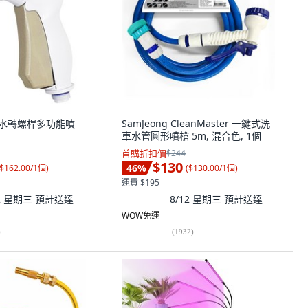
TH 水轉螺桿多功能噴
SamJeong CleanMaster 一鍵式洗
車水管圓形噴槍 5m, 混合色, 1個
首購折扣價
$244
$130
46
%
$162.00/1個
)
(
$130.00/1個
)
運費 $195
12 星期三
預計送達
8/12 星期三
預計送達
WOW免運
)
(
1932
)