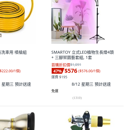
藝洗車用 噴槍組
SMARTOY 立式LED植物生長燈4頭
+ 三腳架園藝套組, 1套
首購折扣價
$1,091
$576
47
%
$222.00/1個
)
(
$576.00/1個
)
運費 $195
12 星期三
預計送達
8/12 星期三
預計送達
免運
(
1310
)