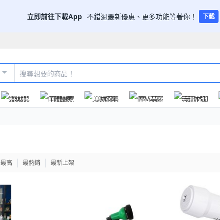
立即前往下載App
不錯過最新優惠、更多功能等著你！
下載
嬰幼兒
保健醫療
美妝保養
個人清潔
玩具休閒
格最高
最熱銷
最新上架