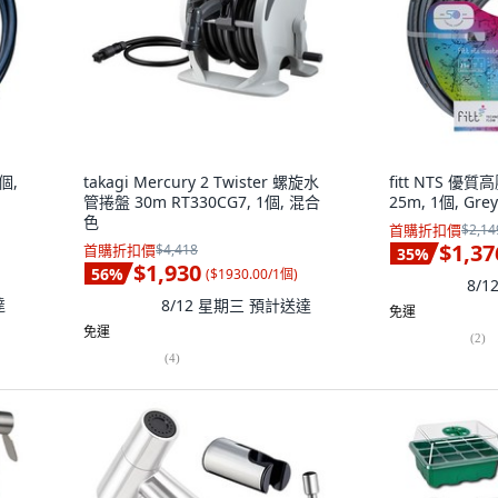
個,
takagi Mercury 2 Twister 螺旋水
fitt NTS 優質
管捲盤 30m RT330CG7, 1個, 混合
25m, 1個, Grey
色
首購折扣價
$2,14
$1,37
首購折扣價
$4,418
35
%
$1,930
56
%
(
$1930.00/1個
)
8/
達
8/12 星期三
預計送達
免運
免運
(
2
)
(
4
)