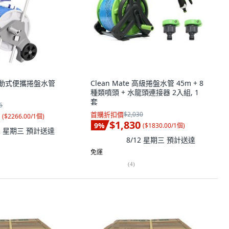
e 移動式便攜捲盤水管
Clean Mate 高級捲盤水管 45m + 8
種類噴頭 + 水龍頭連接器 2入組, 1
套
6
首購折扣價
$2,030
(
$2266.00/1個
)
$1,830
9
%
(
$1830.00/1個
)
12 星期三
預計送達
8/12 星期三
預計送達
免運
(
4
)