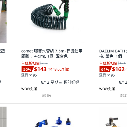
型塑
comet 彈簧水管組 7.5m (建議使用
DAELIM BA
距離： 4-5m), 1個, 混合色
槍, 單色, 1個
首購折扣價
$287
首購折扣價
$424
$143
$162
50
%
61
%
(
$143.00/1個
)
(
運費 $195
運費 $195
達
8/12 星期三
預計送達
8/
WOW免運
WOW免運
(
6949
)
(
592