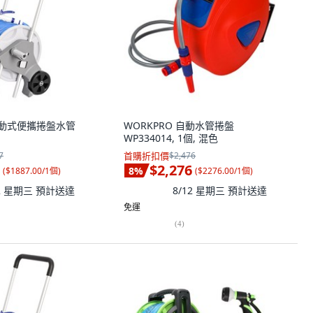
e 移動式便攜捲盤水管
WORKPRO 自動水管捲盤
WP334014, 1個, 混色
7
首購折扣價
$2,476
$2,276
8
%
(
$1887.00/1個
)
(
$2276.00/1個
)
12 星期三
預計送達
8/12 星期三
預計送達
免運
(
4
)