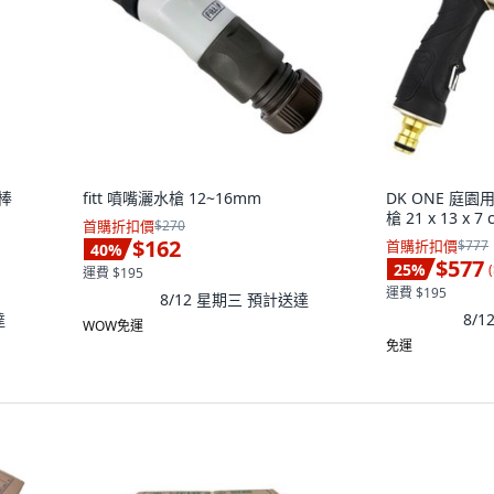
 棒
fitt 噴嘴灑水槍 12~16mm
DK ONE 庭
槍 21 x 13 x 7
首購折扣價
$270
$162
首購折扣價
$777
40
%
$577
25
%
(
運費 $195
運費 $195
8/12 星期三
預計送達
達
8/
WOW免運
免運