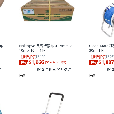
膠布
Naktapyo 長壽塑膠布 0.15mm x
Clean Mat
10m x 10m, 1個
30m, 1個
首購折扣價
$2,166
首購折扣價
$2,08
$1,966
$1,887
9
%
9
%
(
$1966.00/1個
)
達
8/12 星期三
預計送達
8/
免運
免運