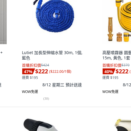
+
Lutiet 加長型伸縮水管 30m, 1個,
高壓噴霧器 園
藍色
15m, 黃色, 1套
首購折扣價
$424
首購折扣價
$370
$222
$222
47
%
40
%
(
$222.00/1個
)
(
運費 $195
運費 $195
達
8/12 星期三
預計送達
8/
WOW免運
WOW免運
(
30
)