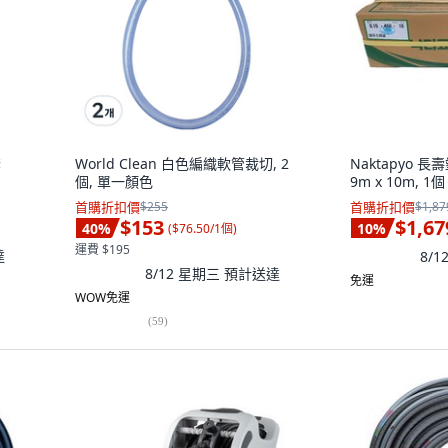
套
World Clean 白色編織軟管裁切, 2
Naktapyo 長
個, 單一顏色
9m x 10m, 1個
首購折扣價
$255
首購折扣價
$1,87
$153
$1,67
40
%
10
%
(
$76.50/1個
)
運費 $195
達
8/
8/12 星期三
預計送達
免運
WOW免運
(
59
)