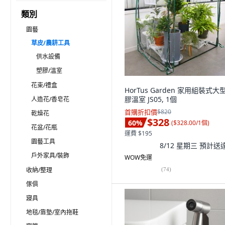
類別
園藝
草皮/農耕工具
供水設備
塑膠/溫室
花束/禮盒
HorTus Garden 家用組裝式大
膠溫室 JS05, 1個
人造花/香皂花
首購折扣價
$820
乾燥花
$328
60
%
(
$328.00/1個
)
花盆/花瓶
運費 $195
園藝工具
8/12 星期三
預計送
戶外家具/裝飾
WOW免運
收納/整理
(
74
)
傢俱
寢具
地毯/靠墊/室內拖鞋