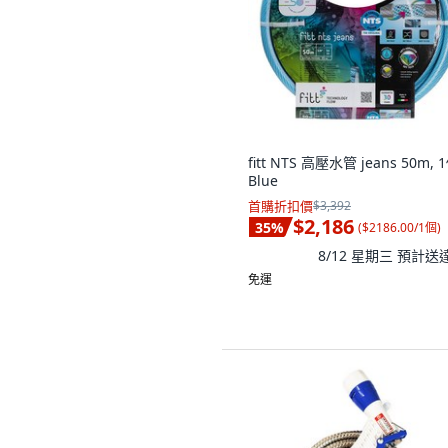
fitt NTS 高壓水管 jeans 50m, 
Blue
首購折扣價
$3,392
$2,186
35
%
(
$2186.00/1個
)
8/12 星期三
預計送
免運