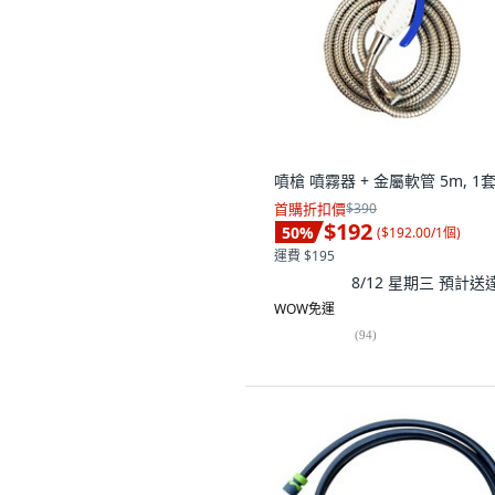
噴槍 噴霧器 + 金屬軟管 5m, 1
首購折扣價
$390
$192
50
%
(
$192.00/1個
)
運費 $195
8/12 星期三
預計送
WOW免運
(
94
)