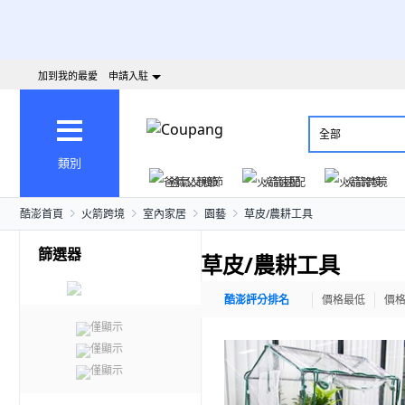
加到我的最愛
申請入駐
全部
類別
爸氣父親節
火箭速配
火箭跨境
酷澎首頁
火箭跨境
室內家居
園藝
草皮/農耕工具
篩選器
草皮/農耕工具
酷澎評分排名
價格最低
價
僅顯示
僅顯示
僅顯示