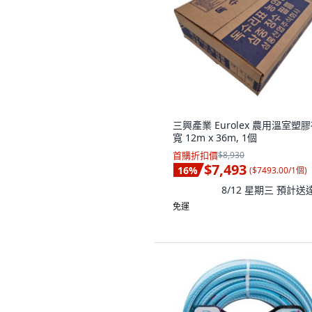
三興產業 Eurolex 農用溫室塑
寬 12m x 36m, 1個
首購折扣價
$8,930
$7,493
16
%
(
$7493.00/1個
)
8/12 星期三
預計送
免運