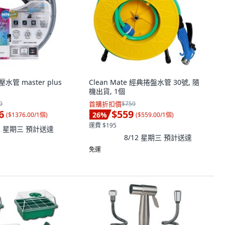
高壓水管 master plus
Clean Mate 經典捲盤水管 30號, 隨
機出貨, 1個
9
首購折扣價
$759
6
$559
26
%
(
$1376.00/1個
)
(
$559.00/1個
)
運費 $195
12 星期三
預計送達
8/12 星期三
預計送達
免運