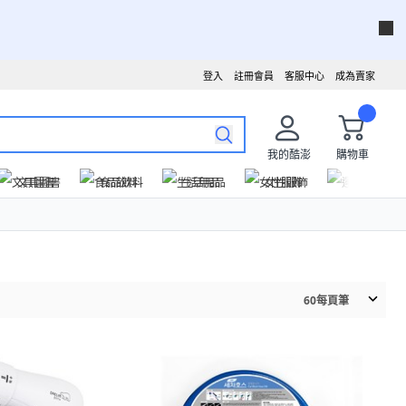
登入
註冊會員
客服中心
成為賣家
我的酷澎
購物車
文具圖書
食品飲料
生活用品
女性服飾
運動戶外
60
每頁筆