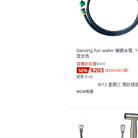
Danong fun water 蝴蝶水管, 1
混合色
首購折扣價
$424
$203
52
%
(
$203.00/1個
)
運費 $195
8/12 星期三
預計送
WOW免運