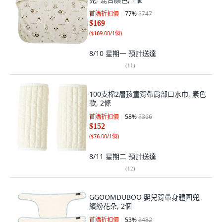
首購折扣價
77
%
$747
$169
(
$169.00/1個
)
8/10 星期一
預計送達
(
11
)
100支棉2層孩童背帶肩部口水巾, 素色
款, 2條
首購折扣價
58
%
$366
$152
(
$76.00/1個
)
8/11 星期二
預計送達
(
12
)
GGOOMDUBOO 嬰兒背帶身體圍兜,
繽紛花朵, 2個
首購折扣價
53
%
$482