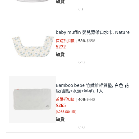
缺貨
(
9
)
baby muffin 嬰兒背帶口水巾, Nature
首購折扣價
58
%
$658
$272
缺貨
(
29
)
Bamboo bebe 竹纖維棉質墊, 白色 花
紋(圓點+水滴+星星), 1入
首購折扣價
40
%
$442
$265
(
$265.00/1個
)
缺貨
(
37
)