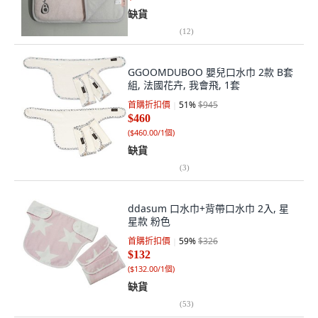
缺貨
(
12
)
GGOOMDUBOO 嬰兒口水巾 2款 B套
組, 法國花卉, 我會飛, 1套
首購折扣價
51
%
$945
$460
(
$460.00/1個
)
缺貨
(
3
)
ddasum 口水巾+背帶口水巾 2入, 星
星款 粉色
首購折扣價
59
%
$326
$132
(
$132.00/1個
)
缺貨
(
53
)