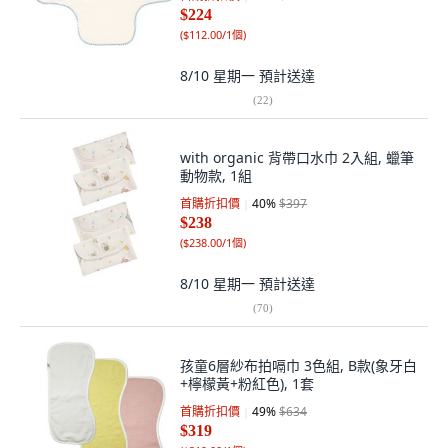
$224
(
$112.00/1個
)
8/10 星期一
預計送達
(
22
)
with organic 背帶口水巾 2入組, 蠟筆
動物款, 1組
首購折扣價
40
%
$397
$238
(
$238.00/1個
)
8/10 星期一
預計送達
(
70
)
孩童6層紗布拍嗝巾 3色組, B款(象牙白
+檸檬黃+粉紅色), 1套
首購折扣價
49
%
$634
$319