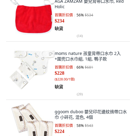
AGA ZAMZAM 嬰兒背帶口水巾, Red
Holic
首購折扣價
56
%
$534
$234
缺貨
(
14
)
moms nature 孩童背帶口水巾 2入
+圍兜口水巾組, 1組, 鴨子款
首購折扣價
66
%
$681
$228
(
$228.00/1個
)
缺貨
(
20
)
ggoom duboo 嬰兒印花邊紋揹帶口水
巾 小碎花, 混色, 4個
首購折扣價
58
%
$543
$224