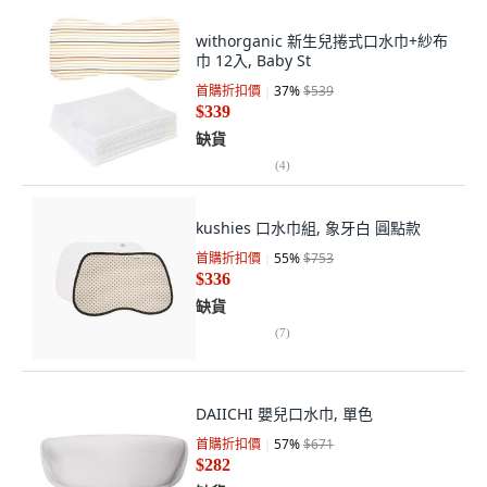
withorganic 新生兒捲式口水巾+紗布
巾 12入, Baby St
首購折扣價
37
%
$539
$339
缺貨
(
4
)
kushies 口水巾組, 象牙白 圓點款
首購折扣價
55
%
$753
$336
缺貨
(
7
)
DAIICHI 嬰兒口水巾, 單色
首購折扣價
57
%
$671
$282