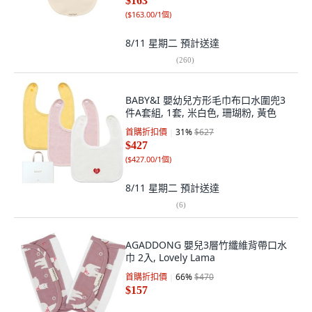
$163
(
$163.00/1個
)
8/11 星期二
預計送達
(
260
)
BABY&I 嬰幼兒方形毛巾布口水圍兜3
件A套組, 1套, 米白色, 珊瑚粉, 黃色
首購折扣價
31
%
$627
$427
(
$427.00/1個
)
8/11 星期二
預計送達
(
6
)
AGADDONG 嬰兒3層竹纖維背帶口水
巾 2入, Lovely Lama
首購折扣價
66
%
$470
$157