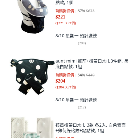
點款, 1個
首購折扣價
67
%
$675
$221
(
$221.00/1個
)
8/10 星期一
預計送達
(
299
)
aunt mimi 胸前+揹帶口水巾3件組, 黑
底白點款, 1組
首購折扣價
54
%
$449
$204
(
$204.00/1個
)
8/10 星期一
預計送達
(
212
)
孩童揹帶口水巾 3款 各2入, 白色素面
+薄荷綠格紋+點點款, 1組