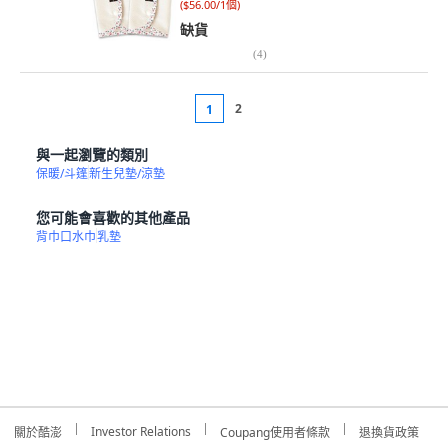
(
$56.00/1個
)
缺貨
(
4
)
2
1
與一起瀏覽的類別
保暖/斗篷
新生兒墊/涼墊
您可能會喜歡的其他產品
背巾口水巾
乳墊
Investor Relations
關於酷澎
Coupang使用者條款
退換貨政策