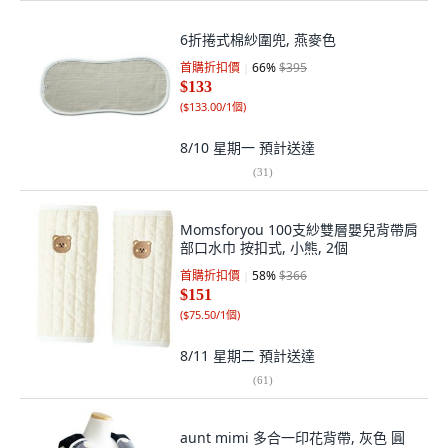
6折捲式棉紗圍兜, 燕麥色
首購折扣價
66
%
$395
$133
(
$133.00/1個
)
8/10 星期一
預計送達
(
31
)
Momsforyou 100支紗雙層嬰兒背帶肩
部口水巾 按扣式, 小熊, 2個
首購折扣價
58
%
$366
$151
(
$75.50/1個
)
8/11 星期二
預計送達
(
61
)
aunt mimi 多合一印花背帶, 灰色 圓