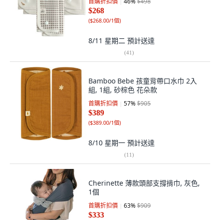
首購折扣價
46
%
$498
$268
(
$268.00/1個
)
8/11 星期二
預計送達
(
41
)
Bamboo Bebe 孩童背帶口水巾 2入
組, 1組, 砂棕色 花朵款
首購折扣價
57
%
$905
$389
(
$389.00/1個
)
8/10 星期一
預計送達
(
11
)
Cherinette 薄款頭部支撐揹巾, 灰色,
1個
首購折扣價
63
%
$909
$333