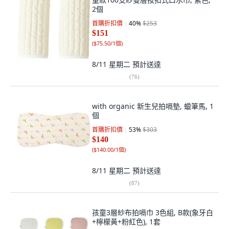
2個
首購折扣價
40
%
$253
$151
(
$75.50/1個
)
8/11 星期二
預計送達
(
76
)
with organic 新生兒拍嗝墊, 蠟筆馬, 1
個
首購折扣價
53
%
$303
$140
(
$140.00/1個
)
8/11 星期二
預計送達
(
87
)
孩童3層紗布拍嗝巾 3色組, B款(象牙白
+檸檬黃+粉紅色), 1套