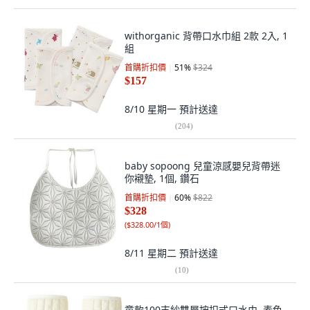
withorganic 背帶口水巾組 2款 2入, 1
組
首購折扣價
51
%
$324
$157
8/10 星期一
預計送達
(
204
)
baby sopoong 兒童涼感嬰兒背帶迷
你襯墊, 1個, 鑽石
首購折扣價
60
%
$822
$328
(
$328.00/1個
)
8/11 星期二
預計送達
(
10
)
童款100支紗雙層按扣式口水巾, 素色,