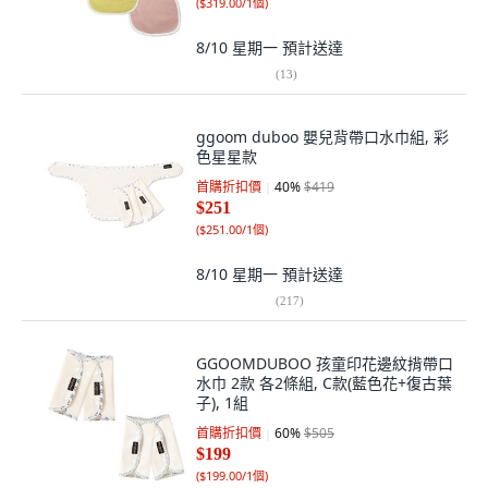
(
$319.00/1個
)
8/10 星期一
預計送達
(
13
)
ggoom duboo 嬰兒背帶口水巾組, 彩
色星星款
首購折扣價
40
%
$419
$251
(
$251.00/1個
)
8/10 星期一
預計送達
(
217
)
GGOOMDUBOO 孩童印花邊紋揹帶口
水巾 2款 各2條組, C款(藍色花+復古葉
子), 1組
首購折扣價
60
%
$505
$199
(
$199.00/1個
)