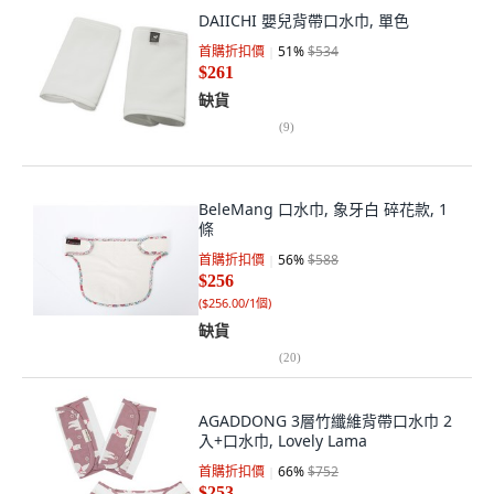
DAIICHI 嬰兒背帶口水巾, 單色
首購折扣價
51
%
$534
$261
缺貨
(
9
)
BeleMang 口水巾, 象牙白 碎花款, 1
條
首購折扣價
56
%
$588
$256
(
$256.00/1個
)
缺貨
(
20
)
AGADDONG 3層竹纖維背帶口水巾 2
入+口水巾, Lovely Lama
首購折扣價
66
%
$752
$253