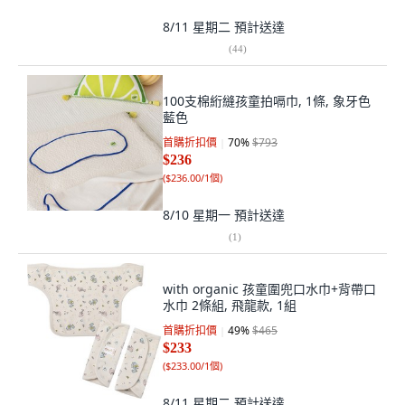
8/11 星期二
預計送達
(
44
)
100支棉絎縫孩童拍嗝巾, 1條, 象牙色
藍色
首購折扣價
70
%
$793
$236
(
$236.00/1個
)
8/10 星期一
預計送達
(
1
)
with organic 孩童圍兜口水巾+背帶口
水巾 2條組, 飛龍款, 1組
首購折扣價
49
%
$465
$233
(
$233.00/1個
)
8/11 星期二
預計送達