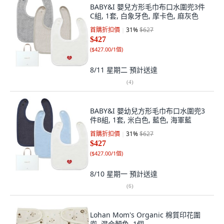
BABY&I 嬰兒方形毛巾布口水圍兜3件
C組, 1套, 白象牙色, 摩卡色, 麻灰色
首購折扣價
31
%
$627
$427
(
$427.00/1個
)
8/11 星期二
預計送達
(
4
)
BABY&I 嬰幼兒方形毛巾布口水圍兜3
件B組, 1套, 米白色, 藍色, 海軍藍
首購折扣價
31
%
$627
$427
(
$427.00/1個
)
8/10 星期一
預計送達
(
6
)
Lohan Mom's Organic 棉質印花圍
兜, 混合顏色, 1個