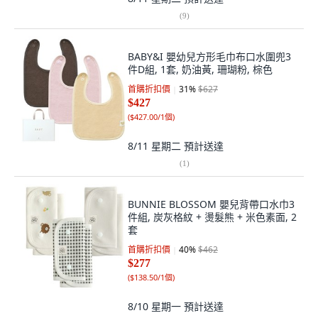
(
9
)
BABY&I 嬰幼兒方形毛巾布口水圍兜3
件D組, 1套, 奶油黃, 珊瑚粉, 棕色
首購折扣價
31
%
$627
$427
(
$427.00/1個
)
8/11 星期二
預計送達
(
1
)
BUNNIE BLOSSOM 嬰兒背帶口水巾3
件組, 炭灰格紋 + 燙髮熊 + 米色素面, 2
套
首購折扣價
40
%
$462
$277
(
$138.50/1個
)
8/10 星期一
預計送達