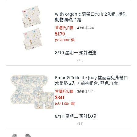
with organic 背帶口水巾 2入組, 迷你
動物園款, 1組
首購折扣價
47
%
$324
$170
(
$170.00/1個
)
8/10 星期一
預計送達
(
25
)
EmonG Toile de Jouy 雙面嬰兒背帶口
水肩墊 2入 + 前抱組合, 藍色, 1套
首購折扣價
36
%
$541
$341
(
$341.00/1個
)
8/11 星期二
預計送達
(
11
)