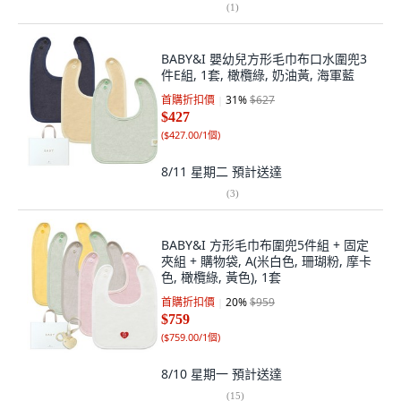
(
1
)
BABY&I 嬰幼兒方形毛巾布口水圍兜3
件E組, 1套, 橄欖綠, 奶油黃, 海軍藍
首購折扣價
31
%
$627
$427
(
$427.00/1個
)
8/11 星期二
預計送達
(
3
)
BABY&I 方形毛巾布圍兜5件組 + 固定
夾組 + 購物袋, A(米白色, 珊瑚粉, 摩卡
色, 橄欖綠, 黃色), 1套
首購折扣價
20
%
$959
$759
(
$759.00/1個
)
8/10 星期一
預計送達
(
15
)