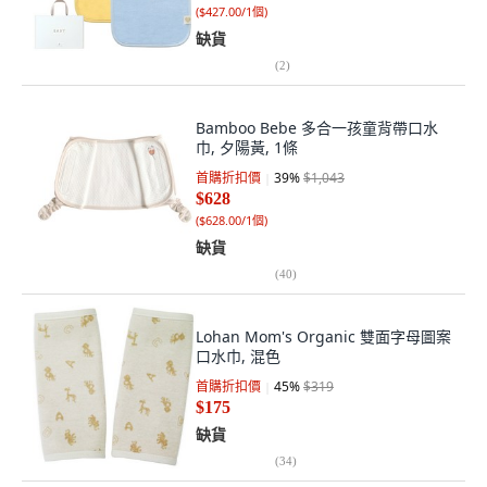
(
$427.00/1個
)
缺貨
(
2
)
Bamboo Bebe 多合一孩童背帶口水
巾, 夕陽黃, 1條
首購折扣價
39
%
$1,043
$628
(
$628.00/1個
)
缺貨
(
40
)
Lohan Mom's Organic 雙面字母圖案
口水巾, 混色
首購折扣價
45
%
$319
$175
缺貨
(
34
)