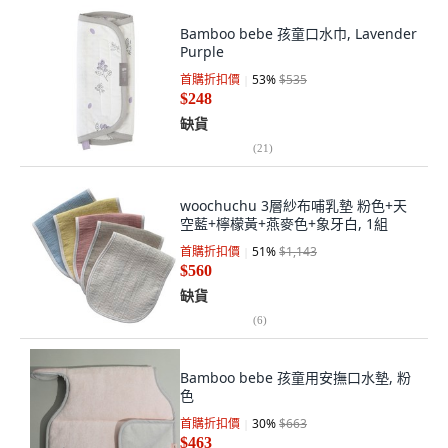
Bamboo bebe 孩童口水巾, Lavender
Purple
首購折扣價
53
%
$535
$248
缺貨
(
21
)
woochuchu 3層紗布哺乳墊 粉色+天
空藍+檸檬黃+燕麥色+象牙白, 1組
首購折扣價
51
%
$1,143
$560
缺貨
(
6
)
Bamboo bebe 孩童用安撫口水墊, 粉
色
首購折扣價
30
%
$663
$463