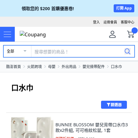
領取您的
$200
首購優惠卷!
打開 App
登入
註冊會員
客服中心
全部
酷澎首頁
火箭跨境
母嬰
外出用品
嬰兒揹帶配件
口水巾
口水巾
篩選器
BUNNIE BLOSSOM 嬰兒背帶口水巾3
款x2件組, 可可格紋松鼠, 1套