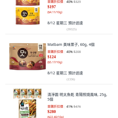
首購折扣價
40
%
$329
$197
(
$4.11/10g
)
8/12 星期三
預計送達
(
39325
)
Matbam 美味栗子, 60g, 4個
首購折扣價
40
%
$208
$124
(
$5.17/10g
)
8/12 星期三
預計送達
(
1336
)
清淨園 明太魚乾 青陽照燒風味, 25g,
5個
首購折扣價
41
%
$476
$280
(
$22.40/10g
)