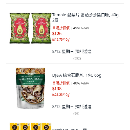
Temole 酪梨片 番茄莎莎醬口味, 40g,
2個
首購折扣價
49
%
$249
$126
(
$15.75/10g
)
8/12 星期三
預計送達
(
392
)
DJ&A 綜合菇脆片, 1包, 65g
首購折扣價
40
%
$231
$138
(
$21.23/10g
)
8/12 星期三
預計送達
(
80
)