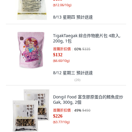
(
$12.06/10g
)
8/13 星期四
預計送達
TigakTaegak 綜合炸物脆片包 4款入,
200g, 1包
首購折扣價
60
%
$335
$132
(
$6.60/10g
)
8/12 星期三
預計送達
(
20
)
Dongil Food 富含膠原蛋白的鱈魚皮炒
Gak, 300g, 2個
首購折扣價
49
%
$450
$226
(
$3.77/10g
)