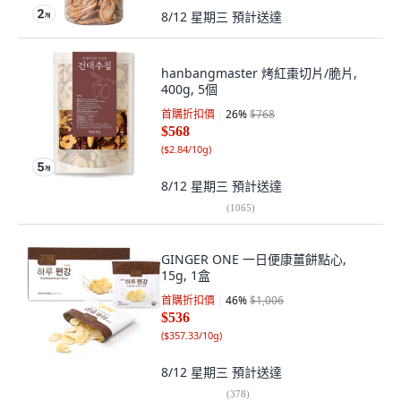
8/12 星期三
預計送達
hanbangmaster 烤紅棗切片/脆片,
400g, 5個
首購折扣價
26
%
$768
$568
(
$2.84/10g
)
8/12 星期三
預計送達
(
1065
)
GINGER ONE 一日便康薑餅點心,
15g, 1盒
首購折扣價
46
%
$1,006
$536
(
$357.33/10g
)
8/12 星期三
預計送達
(
378
)