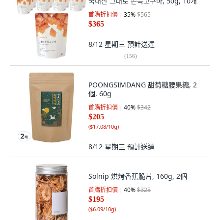
국내산 그대로 쫀득고구마, 50g, 10개
首購折扣價
35
%
$565
$365
8/12 星期三
預計送達
(
156
)
POONGSIMDANG 甜菊糖腰果糖, 2
個, 60g
首購折扣價
40
%
$342
$205
(
$17.08/10g
)
8/12 星期三
預計送達
Solnip 烘烤香蕉脆片, 160g, 2個
首購折扣價
40
%
$325
$195
(
$6.09/10g
)