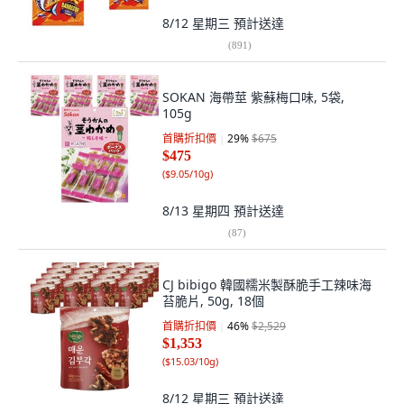
8/12 星期三
預計送達
(
891
)
SOKAN 海帶莖 紫蘇梅口味, 5袋,
105g
首購折扣價
29
%
$675
$475
(
$9.05/10g
)
8/13 星期四
預計送達
(
87
)
CJ bibigo 韓國糯米製酥脆手工辣味海
苔脆片, 50g, 18個
首購折扣價
46
%
$2,529
$1,353
(
$15.03/10g
)
8/12 星期三
預計送達