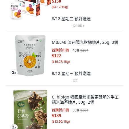
$150
(
$4.17/10g
)
8/12 星期三
預計送達
(
24161
)
MIELMI 濟州陽光柑橘脆片, 25g, 3個
首購折扣價
40
%
$204
$122
(
$16.27/10g
)
8/12 星期三
預計送達
(
25
)
CJ bibigo 韓國產糯米製更酥脆的手工
糯米海苔脆片, 50g, 2個
首購折扣價
50
%
$281
$139
(
$13.90/10g
)