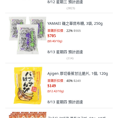
8/12 星期三
預計送達
(
3823
)
YAMAEI 磯之華昆布糖, 3袋, 250g
首購折扣價
22
%
$905
$705
(
$9.40/10g
)
8/13 星期四
預計送達
(
114
)
Ajigen 厚切香蕉甘比脆片, 1個, 120g
首購折扣價
40
%
$249
$149
(
$12.42/10g
)
8/13 星期四
預計送達