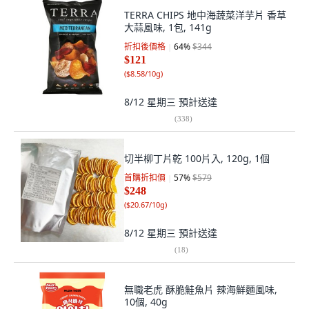
TERRA CHIPS 地中海蔬菜洋芋片 香草
大蒜風味, 1包, 141g
折扣後價格
64
%
$344
$121
(
$8.58/10g
)
8/12 星期三
預計送達
(
338
)
切半柳丁片乾 100片入, 120g, 1個
首購折扣價
57
%
$579
$248
(
$20.67/10g
)
8/12 星期三
預計送達
(
18
)
無職老虎 酥脆鮭魚片 辣海鮮麵風味,
10個, 40g