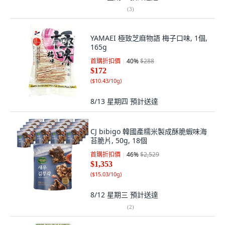
(
3
)
YAMAEI 極致芝麻物語 梅子口味, 1個,
165g
首購折扣價
40
%
$288
$172
(
$10.43/10g
)
8/13 星期四
預計送達
CJ bibigo 韓國產糯米製成酥脆蝦味海
苔脆片, 50g, 18個
首購折扣價
46
%
$2,529
$1,353
(
$15.03/10g
)
8/12 星期三
預計送達
(
2
)