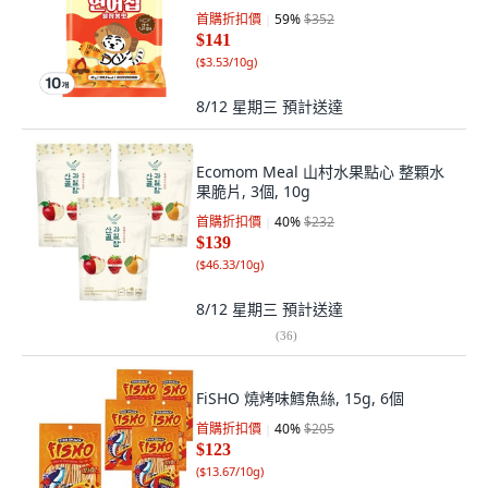
首購折扣價
59
%
$352
$141
(
$3.53/10g
)
8/12 星期三
預計送達
Ecomom Meal 山村水果點心 整顆水
果脆片, 3個, 10g
首購折扣價
40
%
$232
$139
(
$46.33/10g
)
8/12 星期三
預計送達
(
36
)
FiSHO 燒烤味鱈魚絲, 15g, 6個
首購折扣價
40
%
$205
$123
(
$13.67/10g
)