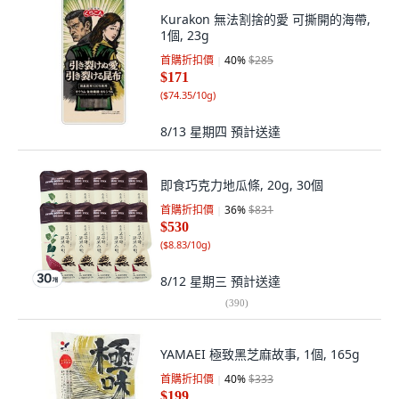
Kurakon 無法割捨的愛 可撕開的海帶,
1個, 23g
首購折扣價
40
%
$285
$171
(
$74.35/10g
)
8/13 星期四
預計送達
即食巧克力地瓜條, 20g, 30個
首購折扣價
36
%
$831
$530
(
$8.83/10g
)
8/12 星期三
預計送達
(
390
)
YAMAEI 極致黑芝麻故事, 1個, 165g
首購折扣價
40
%
$333
$199