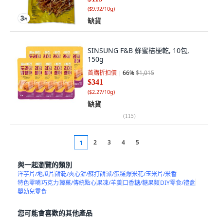
(
$9.92/10g
)
缺貨
SINSUNG F&B 蜂蜜桔梗乾, 10包,
150g
首購折扣價
66
%
$1,015
$341
(
$2.27/10g
)
缺貨
(
115
)
2
3
4
5
1
與一起瀏覽的類別
洋芋片/地瓜片
餅乾/夾心餅/蘇打餅
派/蛋糕
爆米花/玉米片/米香
特色零嘴
巧克力
韓菓/傳統點心
果凍/羊羹
口香糖/糖果類
DIY零食/禮盒
嬰幼兒零食
您可能會喜歡的其他產品