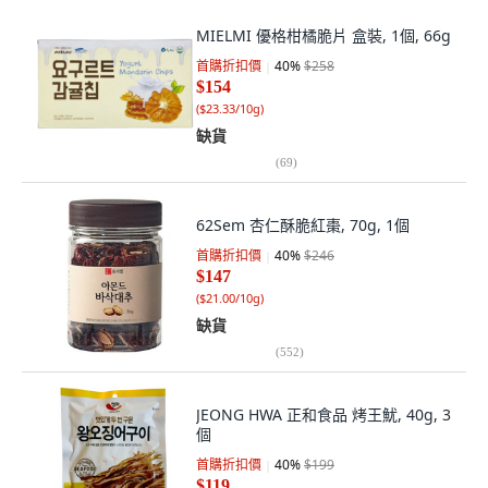
MIELMI 優格柑橘脆片 盒裝, 1個, 66g
首購折扣價
40
%
$258
$154
(
$23.33/10g
)
缺貨
(
69
)
62Sem 杏仁酥脆紅棗, 70g, 1個
首購折扣價
40
%
$246
$147
(
$21.00/10g
)
缺貨
(
552
)
JEONG HWA 正和食品 烤王魷, 40g, 3
個
首購折扣價
40
%
$199
$119