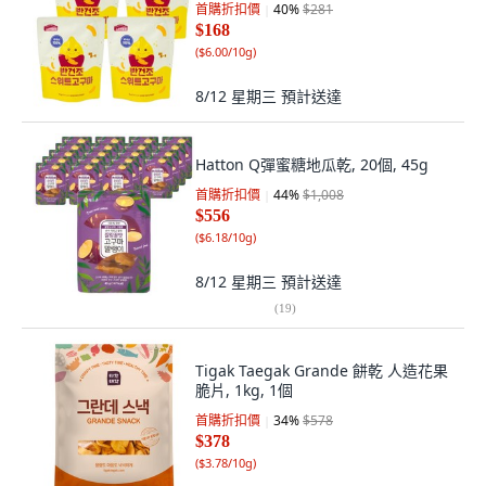
首購折扣價
40
%
$281
$168
(
$6.00/10g
)
8/12 星期三
預計送達
Hatton Q彈蜜糖地瓜乾, 20個, 45g
首購折扣價
44
%
$1,008
$556
(
$6.18/10g
)
8/12 星期三
預計送達
(
19
)
Tigak Taegak Grande 餅乾 人造花果
脆片, 1kg, 1個
首購折扣價
34
%
$578
$378
(
$3.78/10g
)