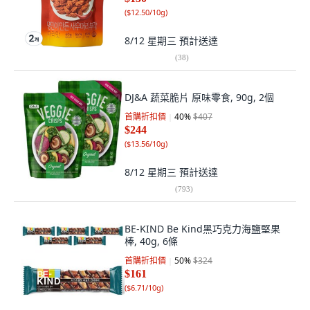
(
$12.50/10g
)
8/12 星期三
預計送達
(
38
)
DJ&A 蔬菜脆片 原味零食, 90g, 2個
首購折扣價
40
%
$407
$244
(
$13.56/10g
)
8/12 星期三
預計送達
(
793
)
BE-KIND Be Kind黑巧克力海鹽堅果
棒, 40g, 6條
首購折扣價
50
%
$324
$161
(
$6.71/10g
)