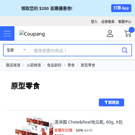
領取您的
$200
首購優惠卷!
打開 App
登入
註冊會員
客服中心
全部
酷澎首頁
火箭跨境
食品飲料
零食
原型零食
原型零食
篩選器
清淨園 Chew&Real地瓜乾, 60g, 6包
首購折扣價
60
%
$379