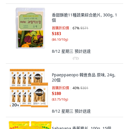
香甜酥脆11種蔬果綜合脆片, 300g, 1
個
首購折扣價
67
%
$571
$183
(
$6.10/10g
)
8/12 星期三
預計送達
(
72
)
Ppaeppaeopo 韓進食品 原味, 24g,
20個
首購折扣價
40
%
$301
$180
(
$3.75/10g
)
8/12 星期三
預計送達
Sabanana 香蕉脆片, 100g, 15個