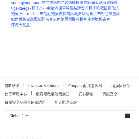
sung-gyung-food-成京
焦糖杏仁
碳烤魷魚絲
肉紙
蘋果乾
蘋果脆片
tigaktaegak
椰子片
小金豬
冷凍草莓
鳳梨酥台灣
椰子乾
韓國鯛魚燒
鱈魚肝
st-michel-布朗尼
鱈魚條
豬肉酥
鳳黃酥
魷魚片
布朗尼
鳳凰酥
鱈魚香絲
台灣鳳梨酥
辣豆乾
魚絲
鳳梨酥
檸檬片
牛蒡脆片
青豆
深海大魷魚
Investor Relations
關於酷澎
Coupang使用者條款
退換貨政策
信任管理中心
顧客隱私權政策通知
安心購物
資訊安全
資訊安全及隱私保護認證
加入酷澎商城
Global Site