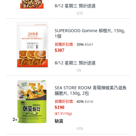
8/12 星期三
預計送達
(
12
)
SUPERGOOD Gomine 柳橙片, 150g,
1個
首購折扣價
39
%
$507
$307
8/12 星期三
預計送達
(
3
)
SEA STORE ROOM 青陽辣椒美乃滋魚
脯脆片, 130g, 2包
首購折扣價
40
%
$318
$190
(
$7.31/10g
)
缺貨
(
53
)