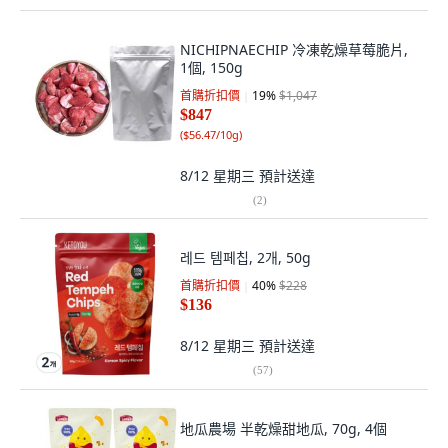
NICHIPNAECHIP 冷凍乾燥草莓脆片,
1個, 150g
首購折扣價
19
%
$1,047
$847
(
$56.47/10g
)
8/12 星期三
預計送達
(
2
)
레드 템페칩, 2개, 50g
首購折扣價
40
%
$228
$136
8/12 星期三
預計送達
(
57
)
地瓜農場 半乾燥甜地瓜, 70g, 4個