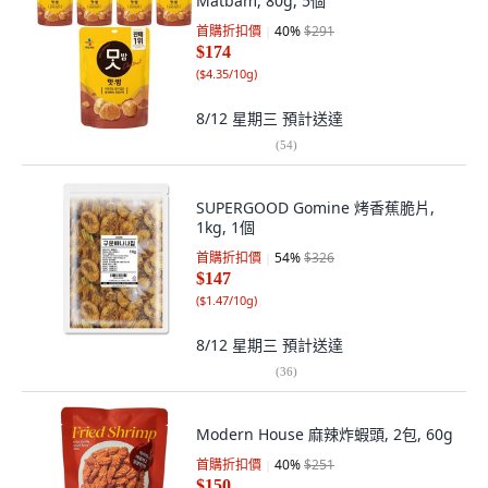
Matbam, 80g, 5個
首購折扣價
40
%
$291
$174
(
$4.35/10g
)
8/12 星期三
預計送達
(
54
)
SUPERGOOD Gomine 烤香蕉脆片,
1kg, 1個
首購折扣價
54
%
$326
$147
(
$1.47/10g
)
8/12 星期三
預計送達
(
36
)
Modern House 麻辣炸蝦頭, 2包, 60g
首購折扣價
40
%
$251
$150