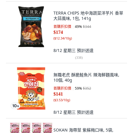
TERRA CHIPS 地中海蔬菜洋芋片 香草
大蒜風味, 1包, 141g
首購折扣價
49
%
$344
$174
(
$12.34/10g
)
8/12 星期三
預計送達
(
338
)
無職老虎 酥脆鮭魚片 辣海鮮麵風味,
10個, 40g
首購折扣價
59
%
$352
$141
(
$3.53/10g
)
8/12 星期三
預計送達
SOKAN 海帶莖 紫蘇梅口味, 5袋,