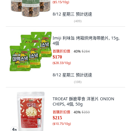
(
$5.15/10g
)
8/12 星期三
預計送達
(
409
)
Imiji 利味旨 烤箱烘烤海帶脆片, 15g,
4個
首購折扣價
40
%
$284
$170
(
$28.33/10g
)
8/12 星期三
預計送達
(
108
)
TROEAT 酥脆零食 洋蔥片 ONION
CHIPS, 4個, 50g
首購折扣價
40
%
$359
$215
(
$10.75/10g
)