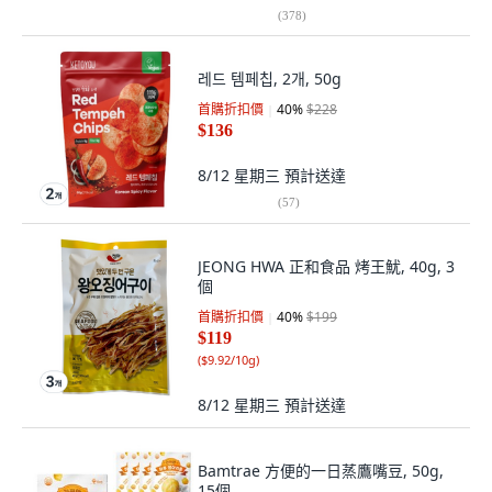
(
378
)
레드 템페칩, 2개, 50g
首購折扣價
40
%
$228
$136
8/12 星期三
預計送達
(
57
)
JEONG HWA 正和食品 烤王魷, 40g, 3
個
首購折扣價
40
%
$199
$119
(
$9.92/10g
)
8/12 星期三
預計送達
Bamtrae 方便的一日蒸鷹嘴豆, 50g,
15個