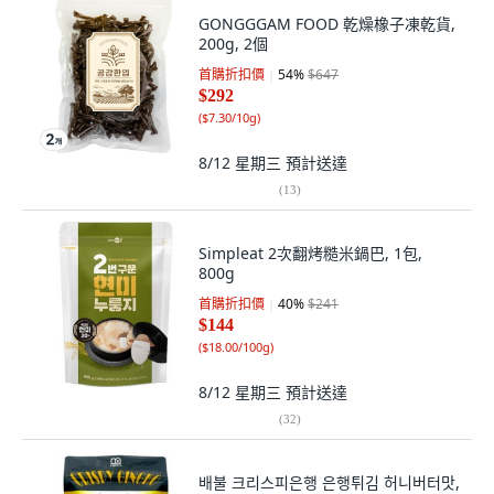
GONGGGAM FOOD 乾燥橡子凍乾貨,
200g, 2個
首購折扣價
54
%
$647
$292
(
$7.30/10g
)
8/12 星期三
預計送達
(
13
)
Simpleat 2次翻烤糙米鍋巴, 1包,
800g
首購折扣價
40
%
$241
$144
(
$18.00/100g
)
8/12 星期三
預計送達
(
32
)
배불 크리스피은행 은행튀김 허니버터맛,