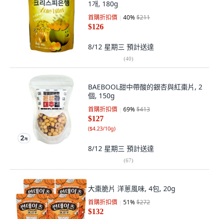
1개, 180g
首購折扣價
40
%
$211
$126
8/12 星期三
預計送達
(
40
)
BAEBOOL甜中帶酸的銀杏與紅棗片, 2
個, 150g
首購折扣價
69
%
$413
$127
(
$4.23/10g
)
8/12 星期三
預計送達
(
67
)
大棗脆片 洋蔥風味, 4包, 20g
首購折扣價
51
%
$272
$132