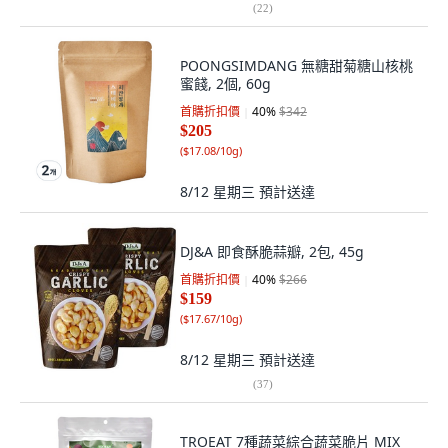
(
22
)
POONGSIMDANG 無糖甜菊糖山核桃
蜜餞, 2個, 60g
首購折扣價
40
%
$342
$205
(
$17.08/10g
)
8/12 星期三
預計送達
DJ&A 即食酥脆蒜瓣, 2包, 45g
首購折扣價
40
%
$266
$159
(
$17.67/10g
)
8/12 星期三
預計送達
(
37
)
TROEAT 7種蔬菜綜合蔬菜脆片 MIX