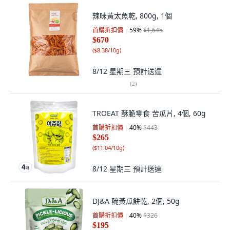
辣味黃太魚乾, 800g, 1個
首購折扣價
59
%
$1,645
$670
(
$8.38/10g
)
8/12 星期三
預計送達
(
2
)
TROEAT 酥脆零食 苦瓜片, 4個, 60g
首購折扣價
40
%
$443
$265
(
$11.04/10g
)
8/12 星期三
預計送達
DJ&A 醃黃瓜餅乾, 2個, 50g
首購折扣價
40
%
$326
$195