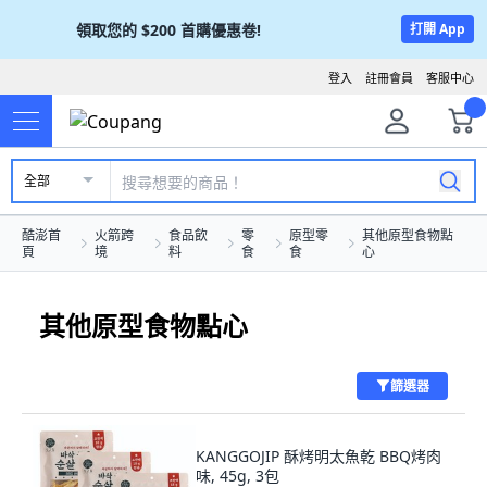
領取您的
$200
首購優惠卷!
打開 App
登入
註冊會員
客服中心
全部
酷澎首
火箭跨
食品飲
零
原型零
其他原型食物點
頁
境
料
食
食
心
其他原型食物點心
篩選器
KANGGOJIP 酥烤明太魚乾 BBQ烤肉
味, 45g, 3包