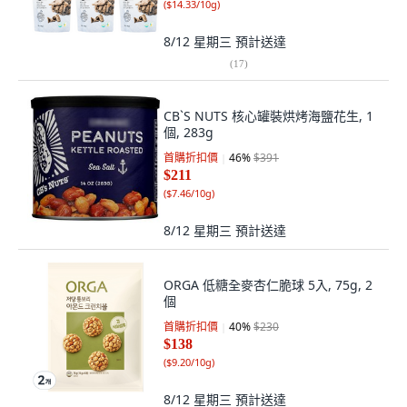
(
$14.33/10g
)
8/12 星期三
預計送達
(
17
)
CB`S NUTS 核心罐裝烘烤海鹽花生, 1
個, 283g
首購折扣價
46
%
$391
$211
(
$7.46/10g
)
8/12 星期三
預計送達
ORGA 低糖全麥杏仁脆球 5入, 75g, 2
個
首購折扣價
40
%
$230
$138
(
$9.20/10g
)
8/12 星期三
預計送達