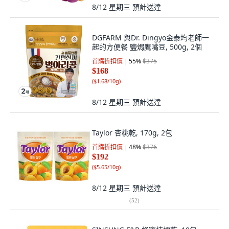
8/12 星期三
預計送達
DGFARM 與Dr. Dingyo金泰均老師一
起的方便餐 鹽焗鷹嘴豆, 500g, 2個
首購折扣價
55
%
$375
$168
(
$1.68/10g
)
8/12 星期三
預計送達
Taylor 杏桃乾, 170g, 2包
首購折扣價
48
%
$376
$192
(
$5.65/10g
)
8/12 星期三
預計送達
(
52
)