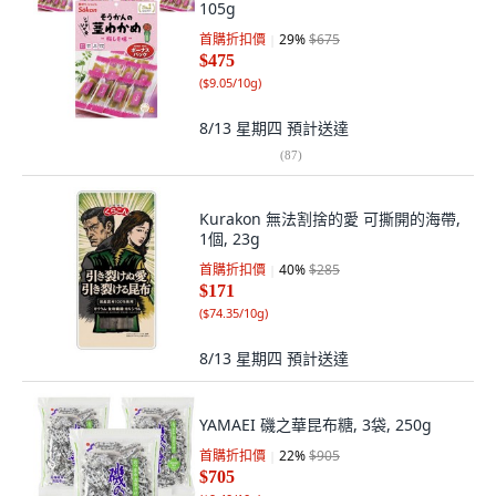
105g
首購折扣價
29
%
$675
$475
(
$9.05/10g
)
8/13 星期四
預計送達
(
87
)
Kurakon 無法割捨的愛 可撕開的海帶,
1個, 23g
首購折扣價
40
%
$285
$171
(
$74.35/10g
)
8/13 星期四
預計送達
YAMAEI 磯之華昆布糖, 3袋, 250g
首購折扣價
22
%
$905
$705