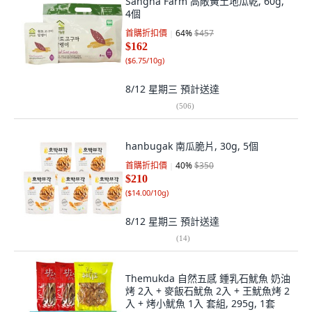
Sangha Farm 高敞黃土地瓜乾, 60g,
4個
首購折扣價
64
%
$457
$162
(
$6.75/10g
)
8/12 星期三
預計送達
(
506
)
hanbugak 南瓜脆片, 30g, 5個
首購折扣價
40
%
$350
$210
(
$14.00/10g
)
8/12 星期三
預計送達
(
14
)
Themukda 自然五感 鍾乳石魷魚 奶油
烤 2入 + 麥飯石魷魚 2入 + 王魷魚烤 2
入 + 烤小魷魚 1入 套組, 295g, 1套