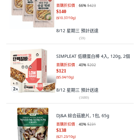
首購折扣價
66
%
$423
$140
(
$10.37/10g
)
8/12 星期三
預計送達
(
59
)
SIMPLEAT 低糖蛋白棒 4入, 120g, 2個
首購折扣價
40
%
$202
$121
(
$5.04/10g
)
8/12 星期三
預計送達
(
1680
)
DJ&A 綜合菇脆片, 1包, 65g
首購折扣價
40
%
$231
$138
(
$21.23/10g
)