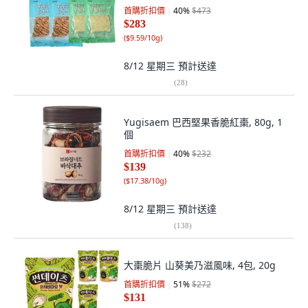
首購折扣價
40
%
$473
$283
(
$9.59/10g
)
8/12 星期三
預計送達
(
28
)
Yugisaem 巴西堅果香脆紅棗, 80g, 1
個
首購折扣價
40
%
$232
$139
(
$17.38/10g
)
8/12 星期三
預計送達
(
138
)
大棗脆片 山葵美乃滋風味, 4包, 20g
首購折扣價
51
%
$272
$131