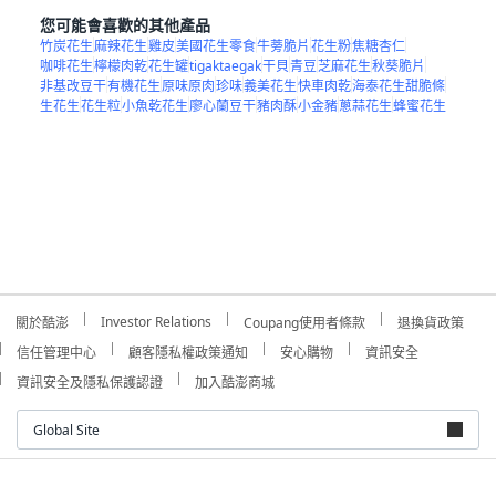
您可能會喜歡的其他產品
竹炭花生
麻辣花生
雞皮
美國花生零食
牛蒡脆片
花生粉
焦糖杏仁
咖啡花生
檸檬肉乾
花生罐
tigaktaegak
干貝
青豆
芝麻花生
秋葵脆片
非基改豆干
有機花生
原味原肉
珍味
義美花生
快車肉乾
海泰花生甜脆條
生花生
花生粒
小魚乾花生
廖心蘭豆干
豬肉酥
小金豬
蔥蒜花生
蜂蜜花生
Investor Relations
關於酷澎
Coupang使用者條款
退換貨政策
信任管理中心
顧客隱私權政策通知
安心購物
資訊安全
資訊安全及隱私保護認證
加入酷澎商城
Global Site