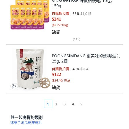
SINSUNG F&B 蜂蜜桔梗乾, 10包,
150g
首購折扣價
66
%
$1,015
$341
(
$2.27/10g
)
缺貨
(
115
)
POONGSIMDANG 更美味的蓮藕脆片,
25g, 2個
首購折扣價
40
%
$204
$122
(
$24.40/10g
)
缺貨
2
3
4
5
1
與一起瀏覽的類別
烤栗子
地瓜乾
果乾片