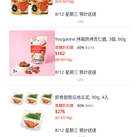
(
$16.50/10g
)
8/12 星期三
預計送達
(
36
)
Yougaone 烤箱烘烤杏仁脆, 3個, 60g
首購折扣價
40
%
$270
$162
(
$9.00/10g
)
8/12 星期三
預計送達
(
26
)
即食甜南瓜地瓜泥, 90g, 4入
首購折扣價
40
%
$461
$276
(
$7.67/10g
)
8/12 星期三
預計送達