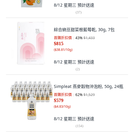
8/12 星期三
預計送達
(
37
)
綜合納豆甜菜根藍莓乾, 30g, 7包
首購折扣價
43
%
$1,433
$815
(
$38.81/10g
)
8/12 星期三
預計送達
(
2
)
Simpleat 燕麥穀物沖泡粉, 50g, 24瓶
首購折扣價
62
%
$1,529
$579
(
$4.83/10g
)
8/12 星期三
預計送達
(
154
)