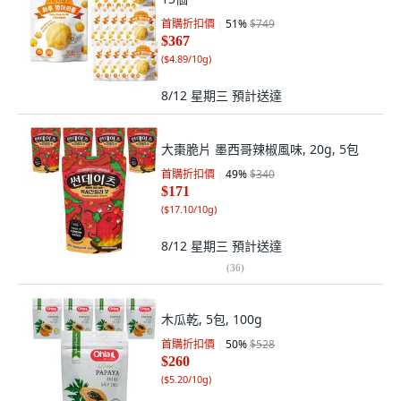
首購折扣價
51
%
$749
$367
(
$4.89/10g
)
8/12 星期三
預計送達
大棗脆片 墨西哥辣椒風味, 20g, 5包
首購折扣價
49
%
$340
$171
(
$17.10/10g
)
8/12 星期三
預計送達
(
36
)
木瓜乾, 5包, 100g
首購折扣價
50
%
$528
$260
(
$5.20/10g
)