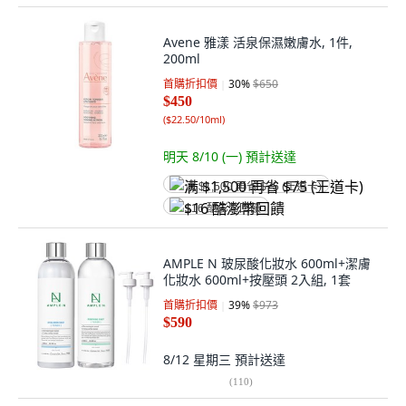
Avene 雅漾 活泉保濕嫩膚水, 1件,
200ml
首購折扣價
30
%
$650
$450
(
$22.50/10ml
)
明天 8/10 (一)
預計送達
满 $1,500 再省 $75 (王道卡)
$16 酷澎幣回饋
AMPLE N 玻尿酸化妝水 600ml+潔膚
化妝水 600ml+按壓頭 2入組, 1套
首購折扣價
39
%
$973
$590
8/12 星期三
預計送達
(
110
)