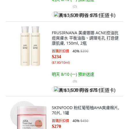
(
2
)
满 $1,500 再省 $75 (王道卡)
FRUSIRNANA 美膚娜娜 ACNE控油抗
痘爽膚水 平衡油脂、調理毛孔 打造健
康肌膚, 150ml, 2瓶
首購折扣價
40
%
$390
$234
(
$7.80/10ml
)
明天 8/10 (一)
預計送達
(
9
)
满 $1,500 再省 $75 (王道卡)
SKINFOOD 粉紅葡萄柚AHA爽膚棉片,
70片, 1罐
首購折扣價
40
%
$450
$270