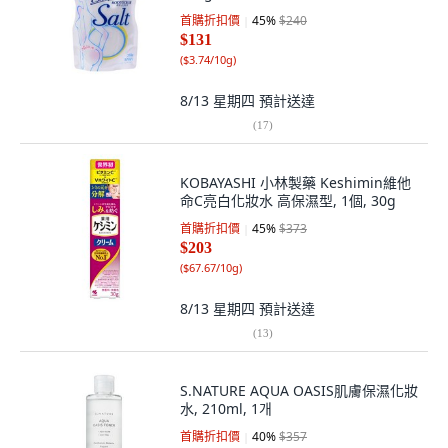
首購折扣價
45
%
$240
$131
(
$3.74/10g
)
8/13 星期四
預計送達
(
17
)
KOBAYASHI 小林製藥 Keshimin維他
命C亮白化妝水 高保濕型, 1個, 30g
首購折扣價
45
%
$373
$203
(
$67.67/10g
)
8/13 星期四
預計送達
(
13
)
S.NATURE AQUA OASIS肌膚保濕化妝
水, 210ml, 1개
首購折扣價
40
%
$357