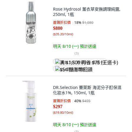
Rose Hydrosol 薰衣草安撫調理純露,
250ml, 1瓶
首購折扣價
18
%
$1,080
$880
(
$35.20/10ml
)
明天 8/10 (一)
預計送達
(
3
)
满 $1,500 再省 $75 (王道卡)
$54 酷澎幣回饋
DR.Selection 賽萊斯 海泥分子酊保濕
化妝水1%, 150ml, 1瓶
首購折扣價
40
%
$495
$297
(
$19.80/10ml
)
明天 8/10 (一)
預計送達
(
3
)