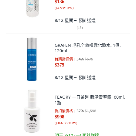
$136
(
$4.53/10ml
)
8/12 星期三
預計送達
(
15
)
GRAFEN 毛孔全效噴霧化妝水, 1個,
120ml
首購折扣價
34
%
$575
$375
8/12 星期三
預計送達
TEAORY 一日茶道 賦活青春露, 60ml,
1瓶
折扣後價格
37
%
$1,598
$998
(
$166.33/10ml
)
明天 8/10 (一)
預計送達