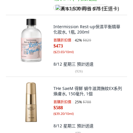
满 $1,500 再省 $75 (王道卡)
Intermission Rest-up保濕平衡精華
化妝水, 1瓶, 200ml
首購折扣價
42
%
$829
$473
(
$23.65/10ml
)
8/12 星期三
預計送達
(
926
)
THe SaeM 得鮮 蝸牛滋潤撫紋EX系列
煥膚水, 150毫升, 1個
首購折扣價
25
%
$788
$588
(
$39.20/10ml
)
8/12 星期三
預計送達
(
68
)