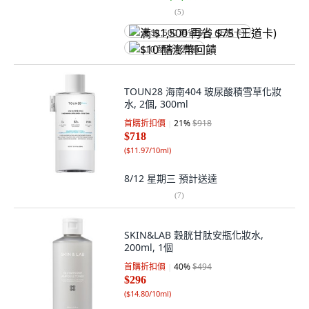
(
5
)
满 $1,500 再省 $75 (王道卡)
$10 酷澎幣回饋
TOUN28 海南404 玻尿酸積雪草化妝
水, 2個, 300ml
首購折扣價
21
%
$918
$718
(
$11.97/10ml
)
8/12 星期三
預計送達
(
7
)
SKIN&LAB 穀胱甘肽安瓶化妝水,
200ml, 1個
首購折扣價
40
%
$494
$296
(
$14.80/10ml
)