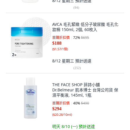
8/12 星期三
預計送達
(
94
)
AVCA 毛孔緊緻 低分子玻尿酸 毛孔化
妝棉 150ml, 2個, 60枚入
首購折扣價
72
%
$695
$188
(
$1.57/1個
)
8/12 星期三
預計送達
(
252
)
THE FACE SHOP 菲詩小舖
Dr.Belmeur 肌本博士 台灣公司貨 保
濕平衡液, 145ml, 1瓶
首購折扣價
40
%
$490
$294
(
$20.28/10ml
)
明天 8/10 (一)
預計送達