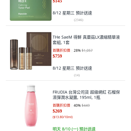
$145
8/12 星期三
預計送達
(
2346
)
THe SaeM 得鮮 真蘑菇LX濃縮精華液
套組, 1套
首購折扣價
28
%
$1,057
$759
8/12 星期三
預計送達
(
14
)
FRUDIA 台灣公司貨 超級網紅 石榴保
濕彈潤水凝露, 195ml, 1瓶
首購折扣價
40
%
$449
$269
(
$13.80/10ml
)
明天 8/10 (一)
預計送達