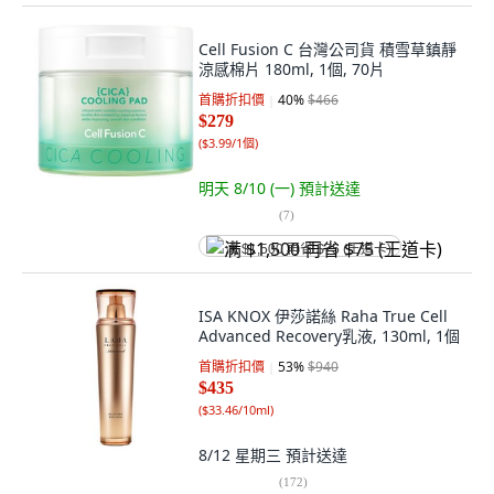
Cell Fusion C 台灣公司貨 積雪草鎮靜
涼感棉片 180ml, 1個, 70片
首購折扣價
40
%
$466
$279
(
$3.99/1個
)
明天 8/10 (一)
預計送達
(
7
)
满 $1,500 再省 $75 (王道卡)
ISA KNOX 伊莎諾絲 Raha True Cell
Advanced Recovery乳液, 130ml, 1個
首購折扣價
53
%
$940
$435
(
$33.46/10ml
)
8/12 星期三
預計送達
(
172
)