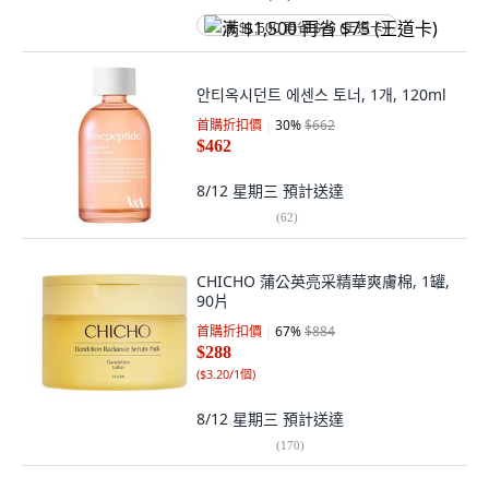
满 $1,500 再省 $75 (王道卡)
안티옥시던트 에센스 토너, 1개, 120ml
首購折扣價
30
%
$662
$462
8/12 星期三
預計送達
(
62
)
CHICHO 蒲公英亮采精華爽膚棉, 1罐,
90片
首購折扣價
67
%
$884
$288
(
$3.20/1個
)
8/12 星期三
預計送達
(
170
)