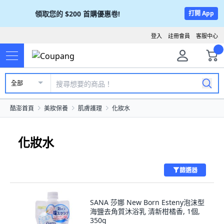
領取您的
$200
首購優惠卷!
打開 App
登入
註冊會員
客服中心
全部
酷澎首頁
美妝保養
肌膚護理
化妝水
化妝水
篩選器
SANA 莎娜 New Born Esteny泡沫型
海鹽去角質沐浴乳 清新柑橘香, 1個,
350g