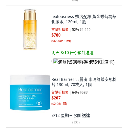
jealousness 婕洛妮絲 黃金蠟菊精華
化妝水, 120ml, 1瓶
首購折扣價
52
%
$1,650
$780
(
$65.00/10ml
)
明天 8/10 (一)
預計送達
满 $1,500 再省 $75 (王道卡)
Real Barrier 沛麗膚 水潤舒緩安瓶棉
片 130ml, 70枚入, 1個
首購折扣價
64
%
$587
$207
(
$2.96/1個
)
8/12 星期三
預計送達
(
133
)