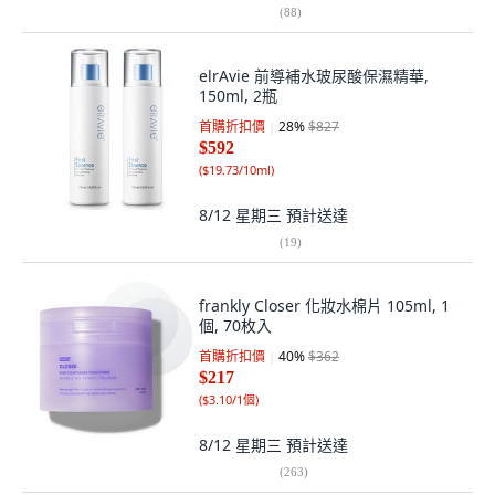
(
88
)
elrAvie 前導補水玻尿酸保濕精華,
150ml, 2瓶
首購折扣價
28
%
$827
$592
(
$19.73/10ml
)
8/12 星期三
預計送達
(
19
)
frankly Closer 化妝水棉片 105ml, 1
個, 70枚入
首購折扣價
40
%
$362
$217
(
$3.10/1個
)
8/12 星期三
預計送達
(
263
)