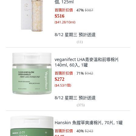
個, 125ml
首購折扣價
47
%
$987
$516
(
$41.28/10ml
)
8/12 星期三
預計送達
(
11
)
veganifect LHA青麥溫和前導棉片
140ml, 60入, 1罐
首購折扣價
71
%
$942
$272
(
$4.53/1個
)
8/12 星期三
預計送達
(
375
)
Hanskin 魚腥草爽膚棉片, 70片, 1罐
首購折扣價
40
%
$243