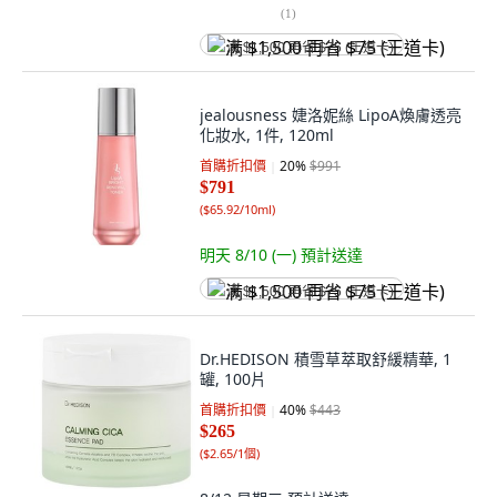
(
1
)
满 $1,500 再省 $75 (王道卡)
jealousness 婕洛妮絲 LipoA煥膚透亮
化妝水, 1件, 120ml
首購折扣價
20
%
$991
$791
(
$65.92/10ml
)
明天 8/10 (一)
預計送達
满 $1,500 再省 $75 (王道卡)
Dr.HEDISON 積雪草萃取舒緩精華, 1
罐, 100片
首購折扣價
40
%
$443
$265
(
$2.65/1個
)