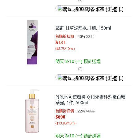
满 $1,500 再省 $75 (王道卡)
藝群 甘草調理水, 1瓶, 150ml
首購折扣價
40
%
$219
$131
(
$8.73/10ml
)
明天 8/10 (一)
預計送達
(
7
)
满 $1,500 再省 $75 (王道卡)
PIRUNA 蓓薇娜 Q10泌提珍珠嫩白精
華露, 1件, 500ml
首購折扣價
22
%
$890
$690
(
$13.80/10ml
)
明天 8/10 (一)
預計送達