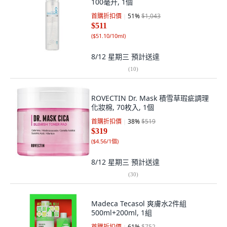
100毫升, 1個
首購折扣價
51
%
$1,043
$511
(
$51.10/10ml
)
8/12 星期三
預計送達
(
10
)
ROVECTIN Dr. Mask 積雪草瑕疵調理
化妝棉, 70枚入, 1個
首購折扣價
38
%
$519
$319
(
$4.56/1個
)
8/12 星期三
預計送達
(
30
)
Madeca Tecasol 爽膚水2件組
500ml+200ml, 1組
首購折扣價
61
%
$752