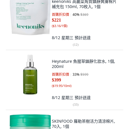
keenoniks 高麗菜角質鎮靜爽膚棉片
補充包 150ml, 70枚入, 1個
首購折扣價
40
%
$369
$221
(
$3.16/1個
)
8/12 星期三
預計送達
(
12
)
Heynature 魚腥草鎮靜化妝水, 1個,
200ml
首購折扣價
33
%
$599
$399
(
$19.95/10ml
)
8/12 星期三
預計送達
(
33
)
SKINFOOD 羅勒茶樹活力清涼棉片,
70入, 1個