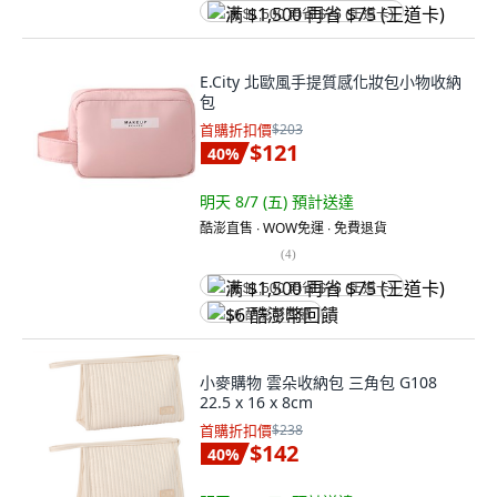
满 $1,500 再省 $75 (王道卡)
E.City 北歐風手提質感化妝包小物收納
包
首購折扣價
$203
$121
40
%
明天 8/7 (五)
預計送達
酷澎直售 ∙ WOW免運 ∙ 免費退貨
(
4
)
满 $1,500 再省 $75 (王道卡)
$6 酷澎幣回饋
小麥購物 雲朵收納包 三角包 G108
22.5 x 16 x 8cm
首購折扣價
$238
$142
40
%