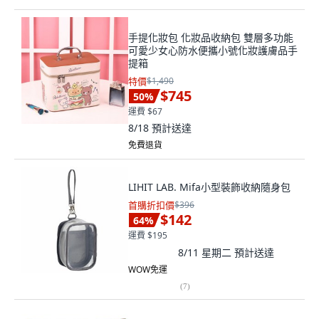
手提化妝包 化妝品收納包 雙層多功能
可愛少女心防水便攜小號化妝護膚品手
提箱
特價
$1,490
$745
50
%
運費 $67
8/18
預計送達
免費退貨
LIHIT LAB. Mifa小型裝飾收納隨身包
首購折扣價
$396
$142
64
%
運費 $195
8/11 星期二
預計送達
WOW免運
(
7
)