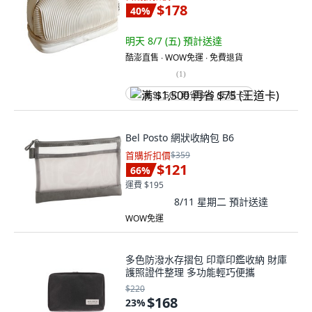
$178
40
%
明天 8/7 (五)
預計送達
酷澎直售 ∙ WOW免運 ∙ 免費退貨
(
1
)
满 $1,500 再省 $75 (王道卡)
Bel Posto 網狀收納包 B6
首購折扣價
$359
$121
66
%
運費 $195
8/11 星期二
預計送達
WOW免運
多色防潑水存摺包 印章印鑑收納 財庫
護照證件整理 多功能輕巧便攜
$220
$168
23
%