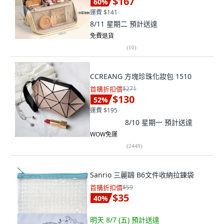
$167
60
%
運費 $141
8/11 星期二
預計送達
免費退貨
(
10
)
CCREANG 方塊珍珠化妝包 1510
首購折扣價
$271
$130
52
%
運費 $195
8/10 星期一
預計送達
WOW免運
(
2449
)
Sanrio 三麗鷗 B6文件收納拉鍊袋
首購折扣價
$59
$35
40
%
明天 8/7 (五)
預計送達