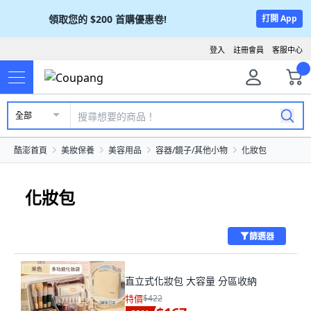
領取您的
$200
首購優惠卷!
打開 App
登入
註冊會員
客服中心
全部
酷澎首頁
美妝保養
美容用品
容器/鏡子/其他小物
化妝包
化妝包
篩選器
直立式化妝包 大容量 分區收納
特價
$422