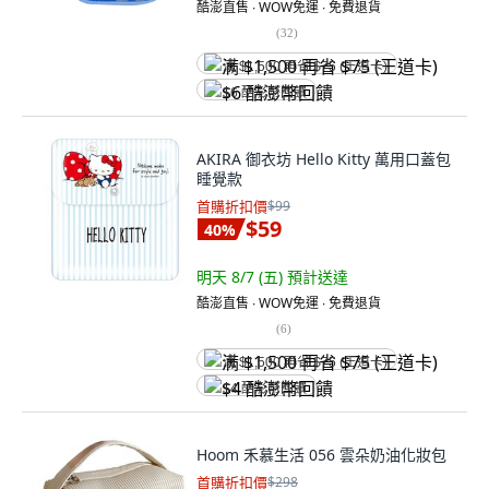
酷澎直售 ∙ WOW免運 ∙ 免費退貨
(
32
)
满 $1,500 再省 $75 (王道卡)
$6 酷澎幣回饋
AKIRA 御衣坊 Hello Kitty 萬用口蓋包
睡覺款
首購折扣價
$99
$59
40
%
明天 8/7 (五)
預計送達
酷澎直售 ∙ WOW免運 ∙ 免費退貨
(
6
)
满 $1,500 再省 $75 (王道卡)
$4 酷澎幣回饋
Hoom 禾慕生活 056 雲朵奶油化妝包
首購折扣價
$298