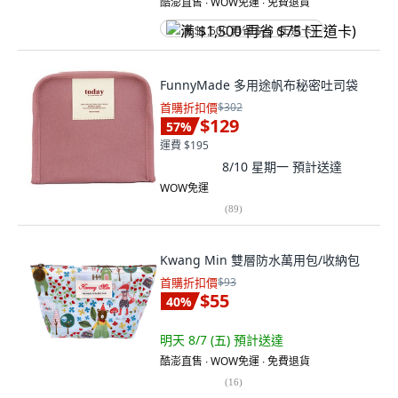
酷澎直售 ∙ WOW免運 ∙ 免費退貨
满 $1,500 再省 $75 (王道卡)
FunnyMade 多用途帆布秘密吐司袋
首購折扣價
$302
$129
57
%
運費 $195
8/10 星期一
預計送達
WOW免運
(
89
)
Kwang Min 雙層防水萬用包/收納包
首購折扣價
$93
$55
40
%
明天 8/7 (五)
預計送達
酷澎直售 ∙ WOW免運 ∙ 免費退貨
(
16
)