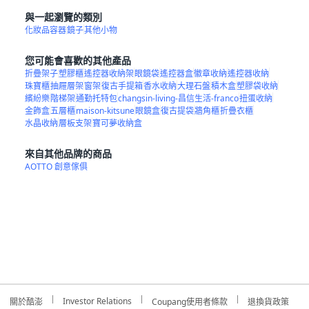
與一起瀏覽的類別
化妝品容器
鏡子
其他小物
您可能會喜歡的其他產品
折疊架子
塑膠櫃
遙控器收納架
眼鏡袋
遙控器盒
徽章收納
遙控器收納
珠寶櫃
抽屜層架
窗架
復古手提箱
香水收納
大理石盤
積木盒
塑膠袋收納
繽紛樂
階梯架
通勤托特包
changsin-living-昌信生活-franco
扭蛋收納
金飾盒
五層櫃
maison-kitsune
眼鏡盒
復古提袋
牆角櫃
折疊衣櫃
水晶收納
層板支架
寶可夢收納盒
來自其他品牌的商品
AOTTO 創意傢俱
Investor Relations
關於酷澎
Coupang使用者條款
退換貨政策