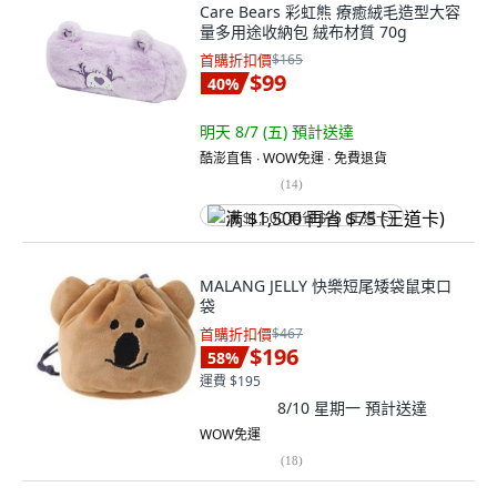
Care Bears 彩虹熊 療癒絨毛造型大容
量多用途收納包 絨布材質 70g
首購折扣價
$165
$99
40
%
明天 8/7 (五)
預計送達
酷澎直售 ∙ WOW免運 ∙ 免費退貨
(
14
)
满 $1,500 再省 $75 (王道卡)
MALANG JELLY 快樂短尾矮袋鼠束口
袋
首購折扣價
$467
$196
58
%
運費 $195
8/10 星期一
預計送達
WOW免運
(
18
)