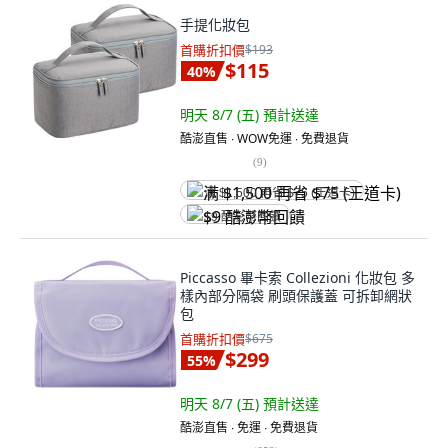
手提化妝包
首購折扣價
$193
$115
40
%
明天 8/7 (五)
預計送達
酷澎直售 ∙ WOW免運 ∙ 免費退貨
(
9
)
满 $1,500 再省 $75 (王道卡)
$9 酷澎幣回饋
Piccasso 畢卡索 Collezioni 化妝包 多
樣內部分隔袋 刷頭保護蓋 可拆卸網狀
包
首購折扣價
$675
$299
55
%
明天 8/7 (五)
預計送達
酷澎直售 ∙ 免運 ∙ 免費退貨