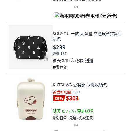
(
2
)
满 $1,500 再省 $75 (王道卡)
SOUSOU 十數 大容量 立體皮革拉鍊化
妝包
$239
運費 $67
後天 8/8 (六)
預計送達
免費退貨
KUTSUWA 史努比 矽膠收納包
首購折扣價
$503
$303
39
%
明天 8/7 (五)
預計送達
酷澎直售 ∙ 免運 ∙ 免費退貨
(
5
)