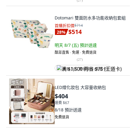
(
27
)
Dotomari 雙面防水多功能收納包套組
首購折扣價
$714
$514
28
%
明天 8/7 (五)
預計送達
酷澎直售 ∙ 免運 ∙ 免費退貨
(
27
)
满 $1,500 再省 $75 (王道卡)
LED燈化妝包 大容量收納包
$404
運費 $67
8/18
預計送達
免費退貨