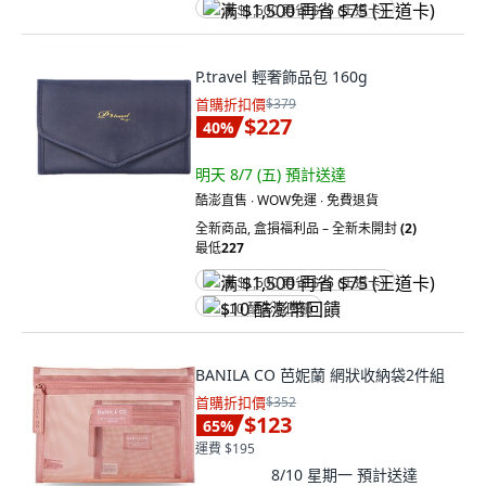
满 $1,500 再省 $75 (王道卡)
P.travel 輕奢飾品包 160g
首購折扣價
$379
$227
40
%
明天 8/7 (五)
預計送達
酷澎直售 ∙ WOW免運 ∙ 免費退貨
全新商品
,
盒損福利品 – 全新未開封
(2)
最低
227
满 $1,500 再省 $75 (王道卡)
$10 酷澎幣回饋
BANILA CO 芭妮蘭 網狀收納袋2件組
首購折扣價
$352
$123
65
%
運費 $195
8/10 星期一
預計送達