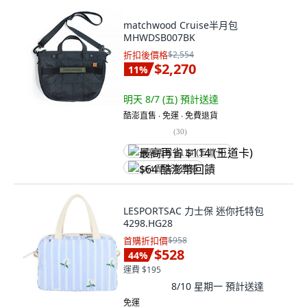
matchwood Cruise半月包
MHWDSB007BK
折扣後價格
$2,554
$2,270
11
%
明天 8/7 (五)
預計送達
酷澎直售 ∙ 免運 ∙ 免費退貨
(
30
)
最高再省 $114 (王道卡)
$64 酷澎幣回饋
LESPORTSAC 力士保 迷你托特包
4298.HG28
首購折扣價
$958
$528
44
%
運費 $195
8/10 星期一
預計送達
免運