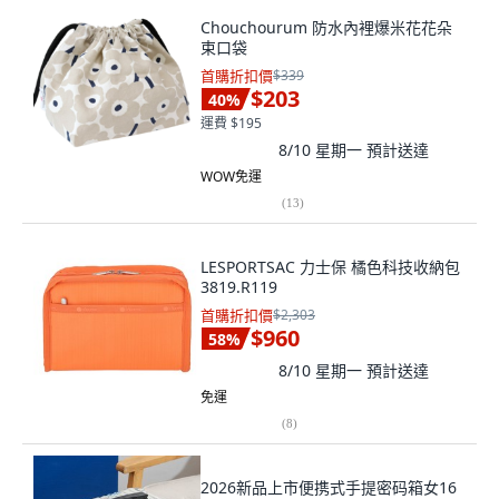
Chouchourum 防水內裡爆米花花朵
束口袋
首購折扣價
$339
$203
40
%
運費 $195
8/10 星期一
預計送達
WOW免運
(
13
)
LESPORTSAC 力士保 橘色科技收納包
3819.R119
首購折扣價
$2,303
$960
58
%
8/10 星期一
預計送達
免運
(
8
)
2026新品上市便携式手提密码箱女16