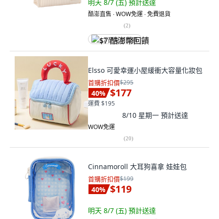
明天 8/7 (五)
預計送達
酷澎直售 ∙ WOW免運 ∙ 免費退貨
(
2
)
$7 酷澎幣回饋
Elsso 可愛幸運小屋緩衝大容量化妝包
首購折扣價
$295
$177
40
%
運費 $195
8/10 星期一
預計送達
WOW免運
(
20
)
Cinnamoroll 大耳狗喜拿 娃娃包
首購折扣價
$199
$119
40
%
明天 8/7 (五)
預計送達