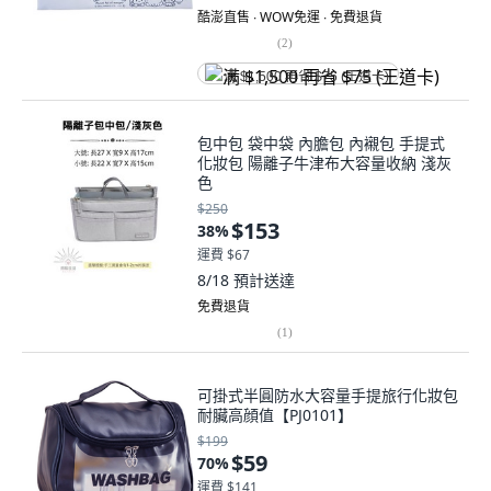
酷澎直售 ∙ WOW免運 ∙ 免費退貨
(
2
)
满 $1,500 再省 $75 (王道卡)
包中包 袋中袋 內膽包 內襯包 手提式
化妝包 陽離子牛津布大容量收納 淺灰
色
$250
$153
38
%
運費 $67
8/18
預計送達
免費退貨
(
1
)
可掛式半圓防水大容量手提旅行化妝包
耐臟高顔值【PJ0101】
$199
$59
70
%
運費 $141