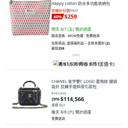
Happy cotton 防水多功能收納包
首購折扣價
$433
$259
40
%
明天 8/7 (五)
預計送達
酷澎直售 ∙ WOW免運 ∙ 免費退貨
全新商品
,
盒損福利品 – 全新未開封
(2)
最低
259
(
341
)
满 $1,500 再省 $75 (王道卡)
CHANEL 金字雙C LOGO 菱格紋 鏈袋
設計 拉鍊手提斜背化妝包
$161,500
$114,566
29
%
運費 $67
後天 8/8 (六)
預計送達
免費退貨