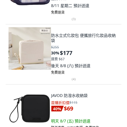
8/11 星期二
預計送達
免費退貨
(
3
)
防水立式化妝包 便攜旅行化妝品收納
袋
$255
$177
30
%
運費 $67
後天 8/8 (六)
預計送達
免費退貨
(
4
)
JAVOD 防潑水收納袋
首購折扣價
$115
$69
40
%
明天 8/7 (五)
預計送達