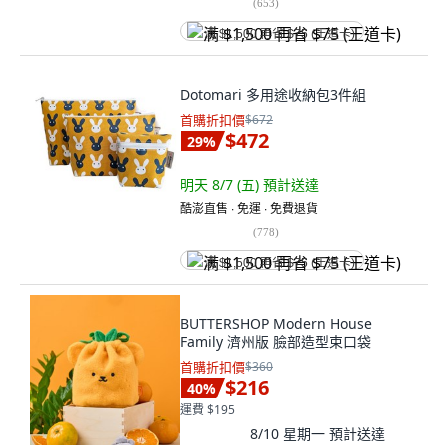
(
653
)
满 $1,500 再省 $75 (王道卡)
Dotomari 多用途收納包3件組
首購折扣價
$672
$472
29
%
明天 8/7 (五)
預計送達
酷澎直售 ∙ 免運 ∙ 免費退貨
(
778
)
满 $1,500 再省 $75 (王道卡)
BUTTERSHOP Modern House
Family 濟州版 臉部造型束口袋
首購折扣價
$360
$216
40
%
運費 $195
8/10 星期一
預計送達