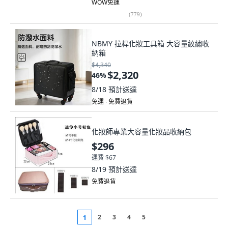
WOW免運
(
779
)
NBMY 拉桿化妝工具箱 大容量紋繡收
納箱
$4,340
$2,320
46
%
8/18
預計送達
免運 ∙ 免費退貨
化妝師專業大容量化妝品收納包
$296
運費 $67
8/19
預計送達
免費退貨
2
3
4
5
1