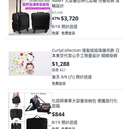
NBMY 大容量拉桿化妝箱 分層收納 滾
輪設計
$7,140
$3,720
47
%
8/18
預計送達
免運 ∙ 免費退貨
CurlyCollection 捲髮娃娃珠鍊吊飾 日
本東京代官山手工限量設計 精緻掛飾
$1,288
運費 $67
後天 8/8 (六)
預計送達
免費退貨
化妝師專業大容量收納包 便攜旅行化
妝箱
$844
8/19
預計送達