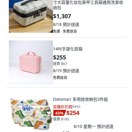
寸大容量化妆包美甲工具箱通用洗漱收
纳包
$1,307
8/18
預計送達
免運 ∙ 免費退貨
14吋手提化妝箱
$255
運費 $67
8/19
預計送達
免費退貨
Dotomari 多用途收納包3件組
首購折扣價
$452
$254
43
%
運費 $195
8/10 星期一
預計送達