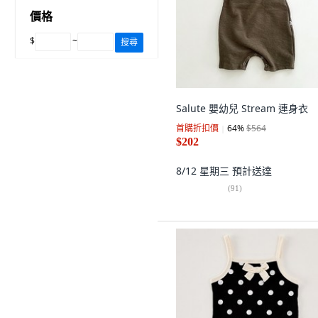
價格
$
~
搜尋
Salute 嬰幼兒 Stream 連身衣
首購折扣價
64
%
$564
$202
8/12 星期三
預計送達
(
91
)