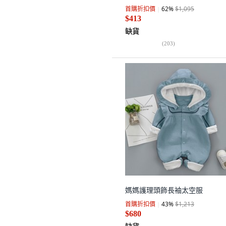
首購折扣價
62
%
$1,095
$413
缺貨
(
203
)
媽媽護理頭飾長袖太空服
首購折扣價
43
%
$1,213
$680