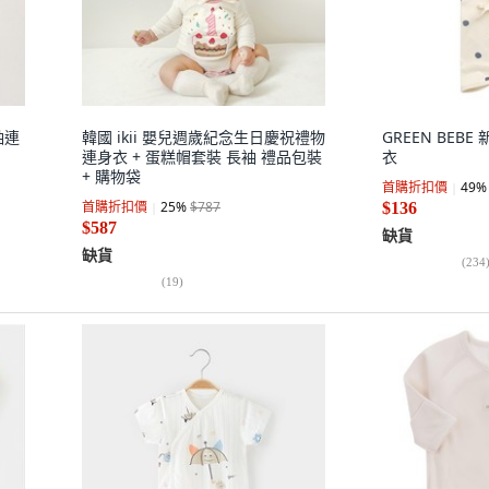
袖連
韓國 ikii 嬰兒週歲紀念生日慶祝禮物
GREEN BEB
連身衣 + 蛋糕帽套裝 長袖 禮品包裝
衣
+ 購物袋
首購折扣價
49
%
首購折扣價
25
%
$787
$136
$587
缺貨
缺貨
(
234
(
19
)