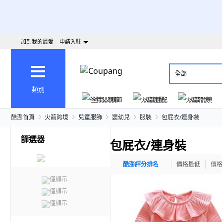
加到我的最愛
申請入駐
全部
類別
爸氣父親節
火箭速配
火箭跨境
酷澎首頁
火箭跨境
兒童服飾
嬰幼兒
服裝
包屁衣/連身裝
篩選器
包屁衣/連身裝
酷澎評分排名
價格最低
價
僅顯示
僅顯示
僅顯示