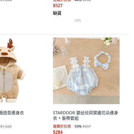
$527
缺貨
(
59
)
兒小鹿造型連身衣
STARDOOR 嬰幼兒荷葉邊花朵連身
衣 + 髮帶套組
$1,520
首購折扣價
59
%
$697
$284