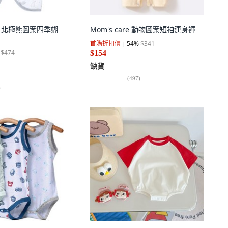
oom 北極熊圖案四季蝴
Mom's care 動物圖案短袖連身褲
首購折扣價
54
%
$341
$474
$154
缺貨
(
497
)
)