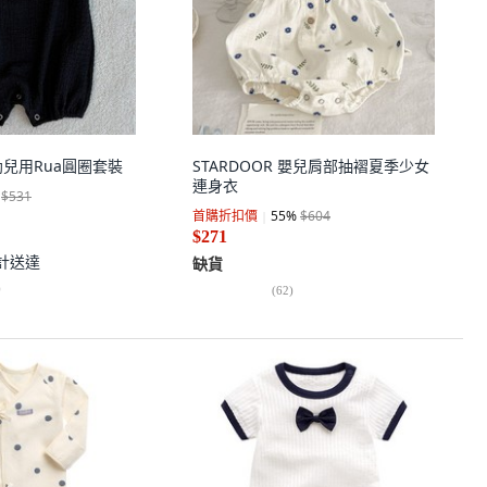
嬰幼兒用Rua圓圈套裝
STARDOOR 嬰兒肩部抽褶夏季少女
連身衣
$531
首購折扣價
55
%
$604
$271
計送達
缺貨
)
(
62
)