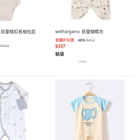
oom 孩童暗扣長袖包屁
withorganic 孩童蝴蝶衣
首購折扣價
48
%
$652
$424
$337
缺貨
(
349
)
)