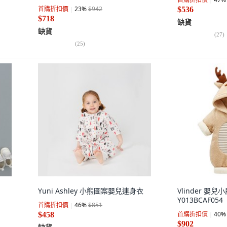
首購折扣價
23
%
$942
$536
$718
缺貨
缺貨
(
27
)
(
25
)
Yuni Ashley 小熊圖案嬰兒連身衣
Vlinder 嬰
Y013BCAF054
首購折扣價
46
%
$851
首購折扣價
40
%
$458
$902