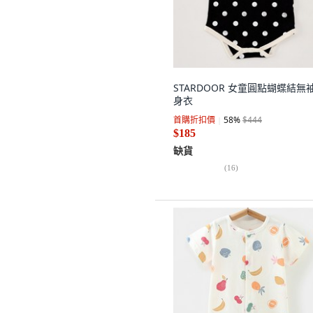
STARDOOR 女童圓點蝴蝶結無
身衣
首購折扣價
58
%
$444
$185
缺貨
(
16
)