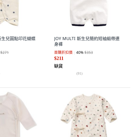
E 新生兒圓點印花蝴蝶
JOY MULTI 新生兒簡約短袖緞帶連
身褲
$271
首購折扣價
40
%
$353
$211
缺貨
)
(
91
)