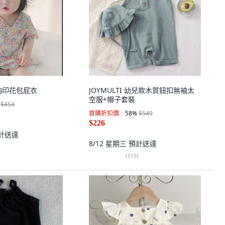
短袖印花包屁衣
JOYMULTI 幼兒款木質鈕扣無袖太
空服+帽子套裝
$454
首購折扣價
58
%
$549
$226
計送達
8/12 星期三
預計送達
(
115
)