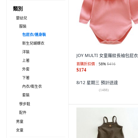
類別
嬰幼兒
服裝
包屁衣/連身裝
新生兒蝴蝶衣
洋裝
JOY MULTI 女童羅紋長袖包屁衣
上著
首購折扣價
58
%
$416
外套
$174
下著
8/12 星期三
預計送達
內衣/衛生衣
(
1488
)
套裝
學步鞋
配件
男童
女童