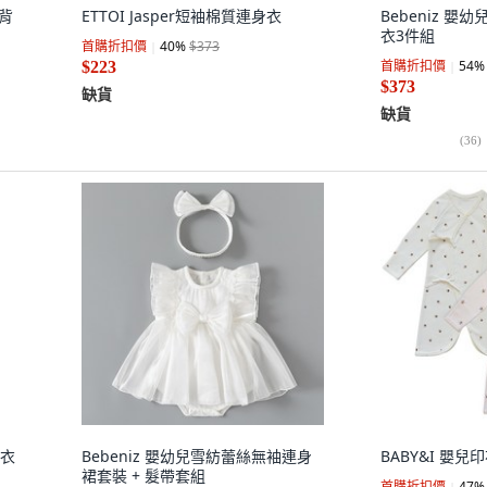
帶背
ETTOI Jasper短袖棉質連身衣
Bebeniz 
衣3件組
首購折扣價
40
%
$373
首購折扣價
54
%
$223
$373
缺貨
缺貨
(
36
)
身衣
Bebeniz 嬰幼兒雪紡蕾絲無袖連身
BABY&I 嬰
裙套裝 + 髮帶套組
首購折扣價
47
%