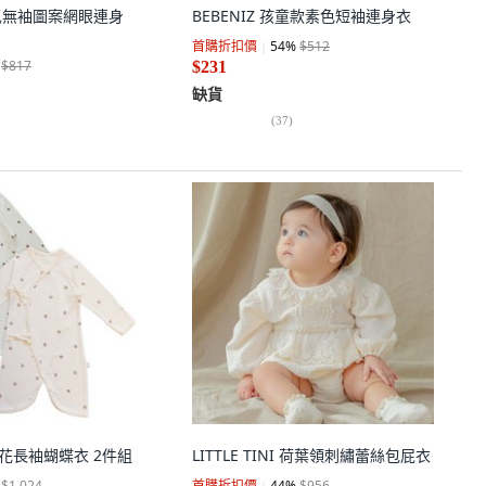
嬰幼兒無袖圖案網眼連身
BEBENIZ 孩童款素色短袖連身衣
首購折扣價
54
%
$512
$817
$231
缺貨
(
37
)
兒印花長袖蝴蝶衣 2件組
LITTLE TINI 荷葉領刺繡蕾絲包屁衣
$1,024
首購折扣價
44
%
$956