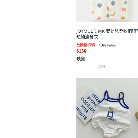
JOYMULTI MK 嬰幼兒柔軟網
短袖連身衣
首購折扣價
40
%
$260
$156
缺貨
(
25
)