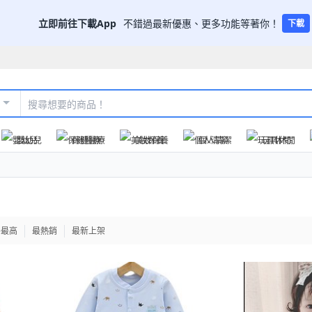
立即前往下載App
不錯過最新優惠、更多功能等著你！
下載
嬰幼兒
保健醫療
美妝保養
個人清潔
玩具休閒
格最高
最熱銷
最新上架