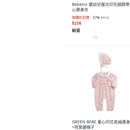
Bebeniz 嬰幼兒復古印花細肩
心連身衣
首購折扣價
57
%
$514
$216
缺貨
(
7
)
GREEN BEBE 愛心印花長袖連
+荷葉邊帽子