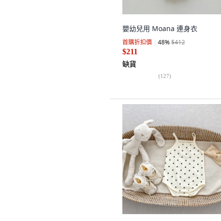
嬰幼兒用 Moana 連身衣
首購折扣價
48
%
$412
$211
缺貨
(
127
)