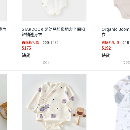
眼室內
STARDOOR 嬰幼兒想像朋友全開扣
Organic B
短袖連身衣
衣
首購折扣價
59
%
$436
首購折扣價
54
%
$175
$192
缺貨
缺貨
(
53
)
(
258