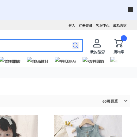
登入
註冊會員
客服中心
成為賣家
我的酷澎
購物車
文具圖書
食品飲料
生活用品
女性服飾
運動戶外
60
每頁筆