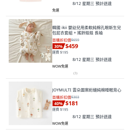
8/12 星期三
預計送達
免運
韓國 ikii 嬰幼兒用柔軟純棉孔眼新生兒
包屁衣套組 + 搖鈴娃娃 長袖
首購折扣價
$659
$459
30
%
運費 $195
8/12 星期三
預計送達
WOW免運
(
3
)
JOYMULTI 雲朵圖案絎縫純棉睡眠背心
首購折扣價
$303
$181
40
%
運費 $195
8/12 星期三
預計送達
WOW免運