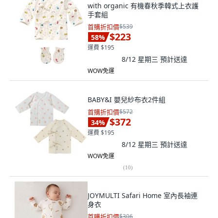
with organic 有機春秋季韓式上衣護
手套組
首購折扣價
$539
$223
58
%
運費 $195
8/12 星期三
預計送達
WOW免運
BABY&I 嬰兒紗布衣2件組
首購折扣價
$572
$372
34
%
運費 $195
8/12 星期三
預計送達
WOW免運
(
10
)
JOYMULTI Safari Home 室內長袖連
身衣
首購折扣價
$306