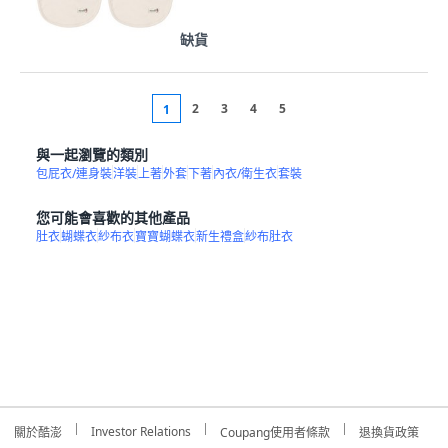
缺貨
2
3
4
5
1
與一起瀏覽的類別
包屁衣/連身裝
洋裝
上著
外套
下著
內衣/衛生衣
套裝
您可能會喜歡的其他產品
肚衣
蝴蝶衣
紗布衣
寶寶蝴蝶衣
新生禮盒
紗布肚衣
Investor Relations
關於酷澎
Coupang使用者條款
退換貨政策