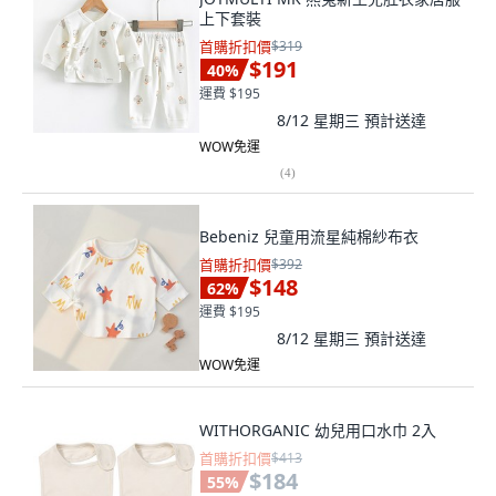
上下套裝
首購折扣價
$319
$191
40
%
運費 $195
8/12 星期三
預計送達
WOW免運
(
4
)
Bebeniz 兒童用流星純棉紗布衣
首購折扣價
$392
$148
62
%
運費 $195
8/12 星期三
預計送達
WOW免運
WITHORGANIC 幼兒用口水巾 2入
首購折扣價
$413
$184
55
%