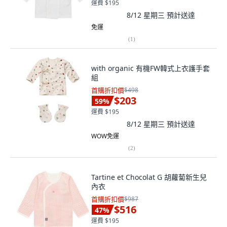
運費 $195
8/12 星期三
預計送達
免運
(
1
)
with organic 有機FW韓式上衣護手套
組
首購折扣價
$498
$203
59
%
運費 $195
8/12 星期三
預計送達
WOW免運
(
2
)
Tartine et Chocolat G 胡蘿蔔新生兒
內衣
首購折扣價
$987
$516
47
%
運費 $195