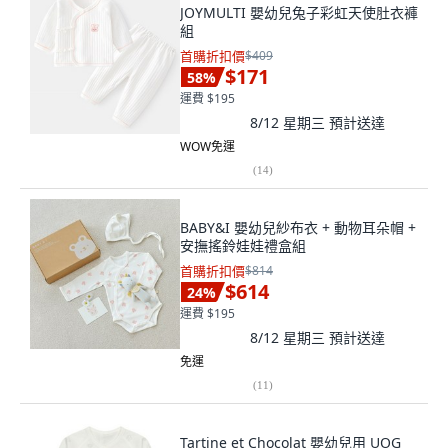
JOYMULTI 嬰幼兒兔子彩虹天使肚衣褲
組
首購折扣價
$409
$171
58
%
運費 $195
8/12 星期三
預計送達
WOW免運
(
14
)
BABY&I 嬰幼兒紗布衣 + 動物耳朵帽 +
安撫搖鈴娃娃禮盒組
首購折扣價
$814
$614
24
%
運費 $195
8/12 星期三
預計送達
免運
(
11
)
Tartine et Chocolat 嬰幼兒用 UOG