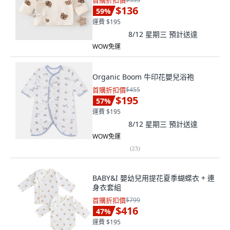
首購折扣價
$136
59
%
運費 $195
8/12 星期三
預計送達
WOW免運
Organic Boom 牛印花嬰兒浴袍
首購折扣價
$455
$195
57
%
運費 $195
8/12 星期三
預計送達
WOW免運
(
23
)
BABY&I 嬰幼兒用提花夏季蝴蝶衣 + 連
身衣套組
首購折扣價
$799
$416
47
%
運費 $195