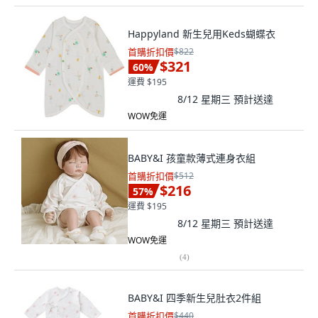
Happyland 新生兒用Keds蝴蝶衣
首購折扣價
$822
$321
60
%
運費 $195
8/12 星期三
預計送達
WOW免運
BABY&I 孩童款薄式連身衣組
首購折扣價
$512
$216
57
%
運費 $195
8/12 星期三
預計送達
WOW免運
(
4
)
BABY&I 四季新生兒肚衣2件組
首購折扣價
$440