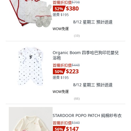
首購折扣價
$798
$380
52
%
運費 $195
8/12 星期三
預計送達
WOW免運
(
10
)
Organic Boom 四季哈巴狗印花嬰兒
浴袍
首購折扣價
$448
$223
50
%
運費 $195
8/12 星期三
預計送達
WOW免運
(
66
)
STARDOOR POPO PATCH 純棉紗布衣
首購折扣價
$340
$147
56
%