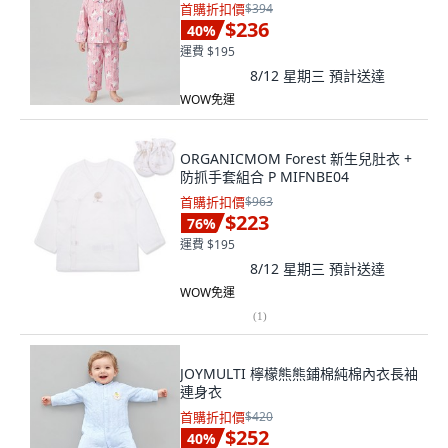
首購折扣價
$394
$236
40
%
運費 $195
8/12 星期三
預計送達
WOW免運
ORGANICMOM Forest 新生兒肚衣 +
防抓手套組合 P MIFNBE04
首購折扣價
$963
$223
76
%
運費 $195
8/12 星期三
預計送達
WOW免運
(
1
)
JOYMULTI 檸檬熊熊鋪棉純棉內衣長袖
連身衣
首購折扣價
$420
$252
40
%