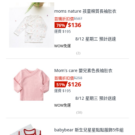
moms nature 孩童棉質長袖肚衣
首購折扣價
$587
$136
76
%
運費 $195
8/12 星期三
預計送達
WOW免運
(
2
)
Mom's care 嬰兒素色長袖肚衣
首購折扣價
$258
$126
51
%
運費 $195
8/12 星期三
預計送達
WOW免運
(
50
)
babybear 新生兒星星點點服飾5件組