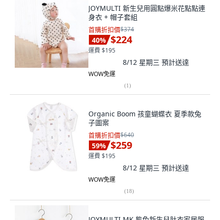
JOYMULTI 新生兒用圓點爆米花點點連
身衣 + 帽子套組
首購折扣價
$374
$224
40
%
運費 $195
8/12 星期三
預計送達
WOW免運
(
1
)
Organic Boom 孩童蝴蝶衣 夏季款兔
子圖案
首購折扣價
$640
$259
59
%
運費 $195
8/12 星期三
預計送達
WOW免運
(
18
)
JOYMULTI MK 熊兔新生兒肚衣家居服