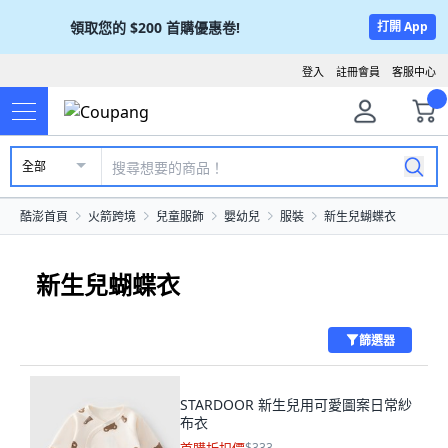
領取您的
$200
首購優惠卷!
打開 App
登入
註冊會員
客服中心
全部
酷澎首頁
火箭跨境
兒童服飾
嬰幼兒
服裝
新生兒蝴蝶衣
新生兒蝴蝶衣
篩選器
STARDOOR 新生兒用可愛圖案日常紗
布衣
$333