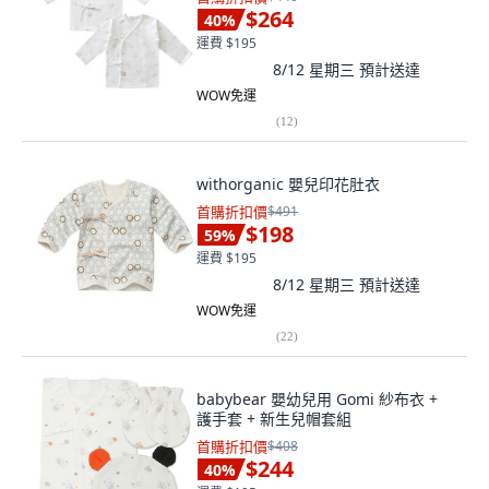
$264
40
%
運費 $195
8/12 星期三
預計送達
WOW免運
(
12
)
withorganic 嬰兒印花肚衣
首購折扣價
$491
$198
59
%
運費 $195
8/12 星期三
預計送達
WOW免運
(
22
)
babybear 嬰幼兒用 Gomi 紗布衣 +
護手套 + 新生兒帽套組
首購折扣價
$408
$244
40
%