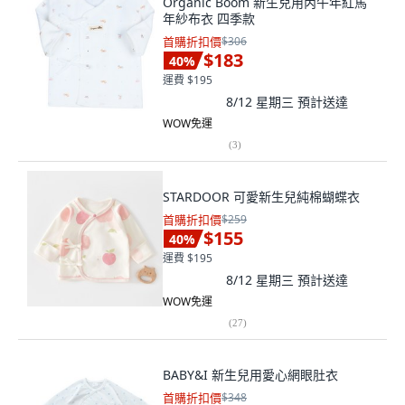
Organic Boom 新生兒用丙午年紅馬
年紗布衣 四季款
首購折扣價
$306
$183
40
%
運費 $195
8/12 星期三
預計送達
WOW免運
(
3
)
STARDOOR 可愛新生兒純棉蝴蝶衣
首購折扣價
$259
$155
40
%
運費 $195
8/12 星期三
預計送達
WOW免運
(
27
)
BABY&I 新生兒用愛心網眼肚衣
首購折扣價
$348