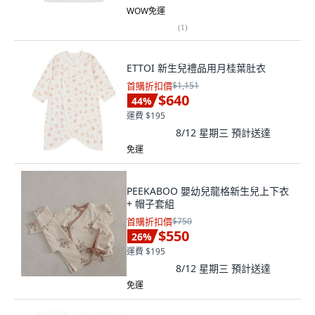
WOW免運
(
1
)
ETTOI 新生兒禮品用月桂葉肚衣
首購折扣價
$1,151
$640
44
%
運費 $195
8/12 星期三
預計送達
免運
PEEKABOO 嬰幼兒龍格新生兒上下衣
+ 帽子套組
首購折扣價
$750
$550
26
%
運費 $195
8/12 星期三
預計送達
免運