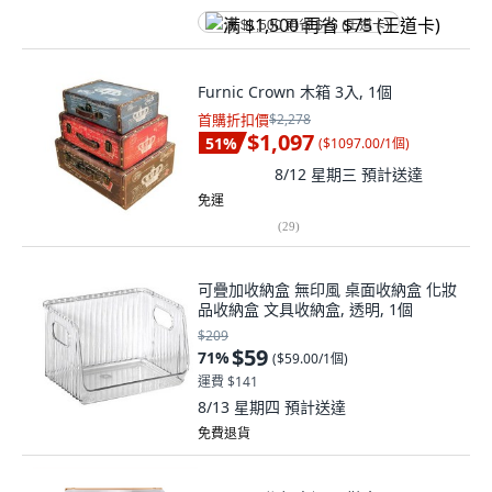
满 $1,500 再省 $75 (王道卡)
Furnic Crown 木箱 3入, 1個
首購折扣價
$2,278
$1,097
51
%
(
$1097.00/1個
)
8/12 星期三
預計送達
免運
(
29
)
可疊加收納盒 無印風 桌面收納盒 化妝
品收納盒 文具收納盒, 透明, 1個
$209
$59
71
%
(
$59.00/1個
)
運費 $141
8/13 星期四
預計送達
免費退貨