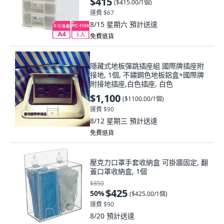
$415
(
$415.00/1個
)
運費 $67
8/15 星期六
預計送達
免費退貨
隱藏式地板彈跳插座組 國際牌插座附
接地, 1個, 不鏽鋼色地板鋁盒+國際牌
附接地插座,白色插座, 白色
$1,100
(
$1100.00/1個
)
運費 $90
8/12 星期三
預計送達
免費退貨
壓克力口罩手套收納盒 可掛牆固定, 翻
蓋口罩收納盒, 1個
$850
$425
50
%
(
$425.00/1個
)
運費 $90
8/20
預計送達