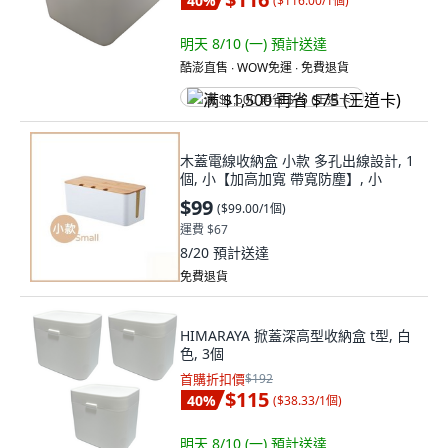
40
%
(
$116.00/1個
)
明天 8/10 (一)
預計送達
酷澎直售 ∙ WOW免運 ∙ 免費退貨
满 $1,500 再省 $75 (王道卡)
木蓋電線收納盒 小款 多孔出線設計, 1
個, 小【加高加寬 帶寬防塵】, 小
$99
(
$99.00/1個
)
運費 $67
8/20
預計送達
免費退貨
HIMARAYA 掀蓋深高型收納盒 t型, 白
色, 3個
首購折扣價
$192
$115
40
%
(
$38.33/1個
)
明天 8/10 (一)
預計送達