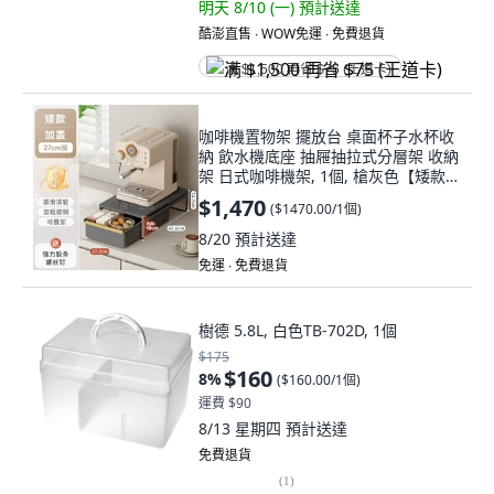
明天 8/10 (一)
預計送達
酷澎直售 ∙ WOW免運 ∙ 免費退貨
满 $1,500 再省 $75 (王道卡)
咖啡機置物架 擺放台 桌面杯子水杯收
納 飲水機底座 抽屜抽拉式分層架 收納
架 日式咖啡機架, 1個, 槍灰色【矮款】
♥ 咖啡機置物架27cm寬
$1,470
(
$1470.00/1個
)
8/20
預計送達
免運 ∙ 免費退貨
樹德 5.8L, 白色TB-702D, 1個
$175
$160
8
%
(
$160.00/1個
)
運費 $90
8/13 星期四
預計送達
免費退貨
(
1
)