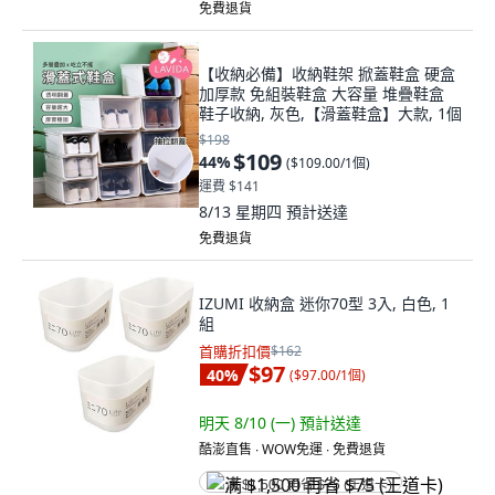
免費退貨
【收納必備】收納鞋架 掀蓋鞋盒 硬盒
加厚款 免組裝鞋盒 大容量 堆疊鞋盒
鞋子收納, 灰色,【滑蓋鞋盒】大款, 1個
$198
$109
44
%
(
$109.00/1個
)
運費 $141
8/13 星期四
預計送達
免費退貨
IZUMI 收納盒 迷你70型 3入, 白色, 1
組
首購折扣價
$162
$97
40
%
(
$97.00/1個
)
明天 8/10 (一)
預計送達
酷澎直售 ∙ WOW免運 ∙ 免費退貨
满 $1,500 再省 $75 (王道卡)