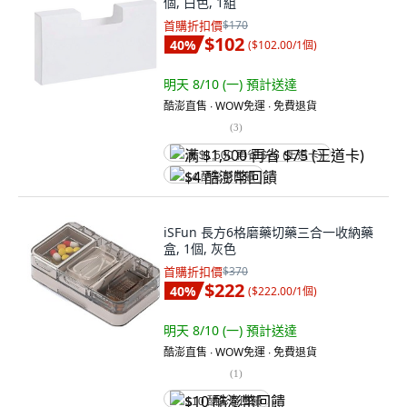
個, 白色, 1組
首購折扣價
$170
$102
40
%
(
$102.00/1個
)
明天 8/10 (一)
預計送達
酷澎直售 ∙ WOW免運 ∙ 免費退貨
(
3
)
满 $1,500 再省 $75 (王道卡)
$4 酷澎幣回饋
iSFun 長方6格磨藥切藥三合一收納藥
盒, 1個, 灰色
首購折扣價
$370
$222
40
%
(
$222.00/1個
)
明天 8/10 (一)
預計送達
酷澎直售 ∙ WOW免運 ∙ 免費退貨
(
1
)
$10 酷澎幣回饋