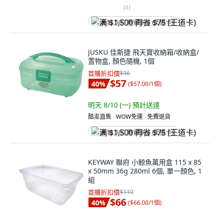
(
1
)
满 $1,500 再省 $75 (王道卡)
JUSKU 佳斯捷 飛天寶收納箱/收納盒/
置物盒, 顏色隨機, 1個
首購折扣價
$96
$57
40
%
(
$57.00/1個
)
明天 8/10 (一)
預計送達
酷澎直售 ∙ WOW免運 ∙ 免費退貨
满 $1,500 再省 $75 (王道卡)
KEYWAY 聯府 小鯨魚萬用盒 115 x 85
x 50mm 36g 280ml 6個, ​單一顏色, 1
組
首購折扣價
$110
$66
40
%
(
$66.00/1個
)