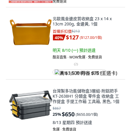
免費退貨
北歐風金邊皮質收納盒 23 x 14 x
13cm 200g, 金邊黃, 1個
首購折扣價
$213
$127
40
%
(
$127.00/1個
)
明天 8/10 (一)
預計送達
酷澎直售 ∙ WOW免運 ∙ 免費退貨
(
2
)
满 $1,500 再省 $75 (王道卡)
台灣製多功能儲物盒3層組-附鋁把手
KT-2638H1 分類盒 零件盒 收納盒 工
作提盒 手提工作箱 工具箱, 黑色, 1個
$867
$650
25
%
(
$650.00/1個
)
8/13 星期四
預計送達
免運 ∙ 免費退貨