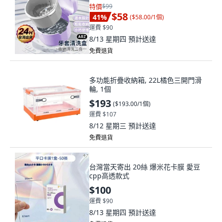
特價
$99
$58
41
%
(
$58.00/1個
)
運費 $90
8/13 星期四
預計送達
免費退貨
多功能折疊收納箱, 22L橘色三開門滑
輪, 1個
$193
(
$193.00/1個
)
運費 $107
8/12 星期三
預計送達
免費退貨
台灣當天寄出 20絲 爆米花卡膜 愛豆
cpp高透款式
$100
運費 $90
8/13 星期四
預計送達