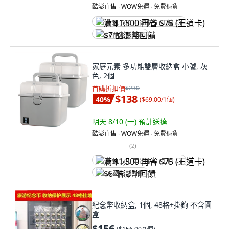
酷澎直售 ∙ WOW免運 ∙ 免費退貨
满 $1,500 再省 $75 (王道卡)
$7 酷澎幣回饋
家庭元素 多功能雙層收納盒 小號, 灰
色, 2個
首購折扣價
$230
$138
40
%
(
$69.00/1個
)
明天 8/10 (一)
預計送達
酷澎直售 ∙ WOW免運 ∙ 免費退貨
(
2
)
满 $1,500 再省 $75 (王道卡)
$6 酷澎幣回饋
紀念幣收納盒, 1個, 48格+掛鉤 不含圓
盒
$156