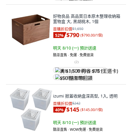
好物良品 高品質日本原木整理收納箱
置物盒 大, 黑胡桃木, 1個
首購折扣價
$1,650
$790
52
%
(
$790.00/1個
)
明天 8/10 (一)
預計送達
酷澎直售 ∙ 免運 ∙ 免費退貨
(
2
)
满 $1,500 再省 $75 (王道卡)
$50 酷澎幣回饋
izumi 掀蓋收納盒深高型, 1入, 透明
首購折扣價
$242
$145
40
%
(
$145.00/1個
)
明天 8/10 (一)
預計送達
酷澎直售 ∙ WOW免運 ∙ 免費退貨