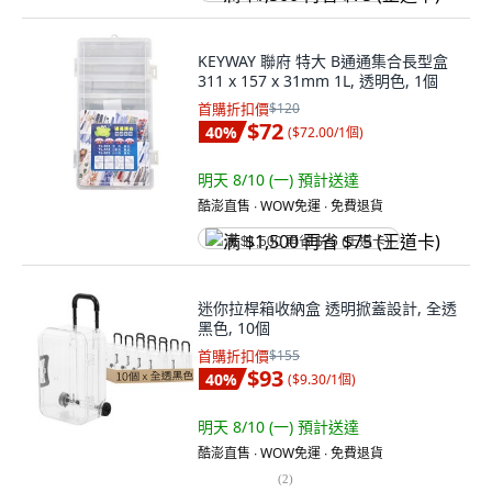
KEYWAY 聯府 特大 B通通集合長型盒
311 x 157 x 31mm 1L, 透明色, 1個
首購折扣價
$120
$72
40
%
(
$72.00/1個
)
明天 8/10 (一)
預計送達
酷澎直售 ∙ WOW免運 ∙ 免費退貨
满 $1,500 再省 $75 (王道卡)
迷你拉桿箱收納盒 透明掀蓋設計, 全透
黑色, 10個
首購折扣價
$155
$93
40
%
(
$9.30/1個
)
明天 8/10 (一)
預計送達
酷澎直售 ∙ WOW免運 ∙ 免費退貨
(
2
)