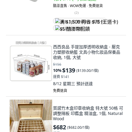
酷澎直售 ∙ WOW免運 ∙ 免費退貨
(
2
)
满 $1,500 再省 $75 (王道卡)
$5 酷澎幣回饋
西西良品 手提加厚透明收納盒 - 壓克
力塑膠收納籃 文具小物化妝品保養品
收納, 1個, 大號
$156
$139
10
%
(
$139.00/1個
)
運費 $141
8/12 星期三
預計送達
免費退貨
質感竹木盒印章收納盒 特大號 50格 可
調整隔板 印鑑盒 精油盒, 1個, Natural
Wood
$682
(
$682.00/1個
)