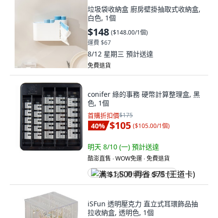
垃圾袋收納盒 廚房壁掛抽取式收納盒,
白色, 1個
$148
(
$148.00/1個
)
運費 $67
8/12 星期三
預計送達
免費退貨
conifer 綠的事務 硬幣計算整理盒, 黑
色, 1個
首購折扣價
$175
$105
40
%
(
$105.00/1個
)
明天 8/10 (一)
預計送達
酷澎直售 ∙ WOW免運 ∙ 免費退貨
满 $1,500 再省 $75 (王道卡)
iSFun 透明壓克力 直立式耳環飾品抽
拉收納盒, 透明色, 1個