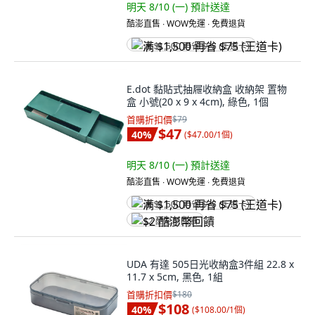
明天 8/10 (一)
預計送達
酷澎直售 ∙ WOW免運 ∙ 免費退貨
满 $1,500 再省 $75 (王道卡)
E.dot 黏貼式抽屜收納盒 收納架 置物
盒 小號(20 x 9 x 4cm), 綠色, 1個
首購折扣價
$79
$47
40
%
(
$47.00/1個
)
明天 8/10 (一)
預計送達
酷澎直售 ∙ WOW免運 ∙ 免費退貨
满 $1,500 再省 $75 (王道卡)
$2 酷澎幣回饋
UDA 有達 505日光收納盒3件組 22.8 x
11.7 x 5cm, 黑色, 1組
首購折扣價
$180
$108
40
%
(
$108.00/1個
)