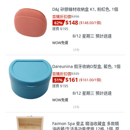
D&J 矽膠線材收納盒 K1, 粉紅色, 1個
首購折扣價
$396
$148
62
%
(
$148.00/1個
)
運費 $195
8/12 星期三
預計送達
WOW免運
(
14
)
Dareunina 假牙收納D型盒, 藍色, 1個
首購折扣價
$335
$161
51
%
(
$161.00/1個
)
運費 $195
8/12 星期三
預計送達
WOW免運
(
14
)
Faimon Spa 斐孟 精油收藏盒 多款精
油收藏/生活多功能使用 12格, 1個, 原