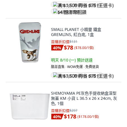
满 $1,500 再省 $75 (王道卡)
$4 酷澎幣回饋
SMALL PLANET 小精靈 鐵盒
GREMLINS, 紅白底, 1盒
首購折扣價
$131
$78
40
%
(
$78.00/1個
)
明天 8/10 (一)
預計送達
酷澎直售 ∙ WOW免運 ∙ 免費退貨
满 $1,500 再省 $75 (王道卡)
SHIMOYAMA PE灰色手提收納盒深型
無蓋 KM 小貨 L 36.5 x 26 x 24cm, 灰
色, 1個
首購折扣價
$297
$178
40
%
(
$178.00/1個
)