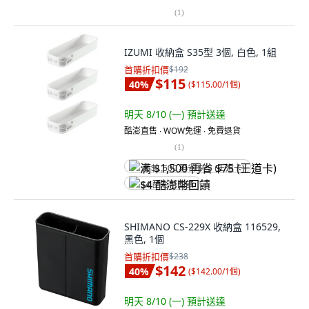
(
1
)
IZUMI 收納盒 S35型 3個, 白色, 1組
首購折扣價
$192
$115
40
%
(
$115.00/1個
)
明天 8/10 (一)
預計送達
酷澎直售 ∙ WOW免運 ∙ 免費退貨
(
1
)
满 $1,500 再省 $75 (王道卡)
$4 酷澎幣回饋
SHIMANO CS-229X 收納盒 116529,
黑色, 1個
首購折扣價
$238
$142
40
%
(
$142.00/1個
)
明天 8/10 (一)
預計送達