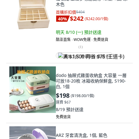
木色
首購折扣價
$404
$242
40
%
(
$242.00/1個
)
明天 8/10 (一)
預計送達
酷澎直售 ∙ WOW免運 ∙ 免費退貨
(
1
)
满 $1,500 再省 $75 (王道卡)
dodo 抽屜式雞蛋收納盒 大容量 一層
可放18-20枚 冰箱收納保鮮盒, S190-
白, 1個
$198
(
$198.00/1個
)
運費 $67
8/19
預計送達
免費退貨
ARZ 牙套清洗盒, 1個, 藍色