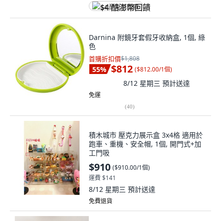
$4 酷澎幣回饋
Darnina 附鏡牙套假牙收納盒, 1個, 綠
色
首購折扣價
$1,808
$812
55
%
(
$812.00/1個
)
8/12 星期三
預計送達
免運
(
40
)
積木城市 壓克力展示盒 3x4格 適用於
跑車、重機、安全帽, 1個, 開門式+加
工門吸
$910
(
$910.00/1個
)
運費 $141
8/12 星期三
預計送達
免費退貨