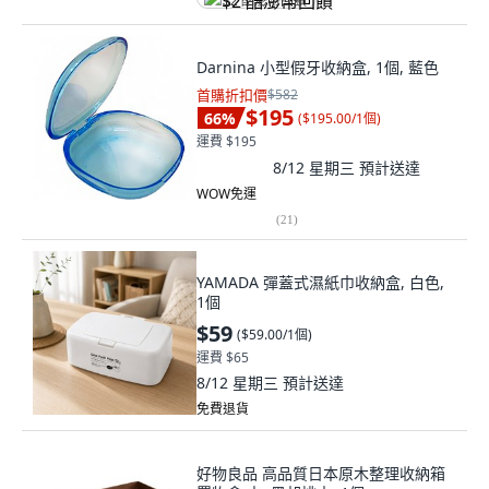
$2 酷澎幣回饋
Darnina 小型假牙收納盒, 1個, 藍色
首購折扣價
$582
$195
66
%
(
$195.00/1個
)
運費 $195
8/12 星期三
預計送達
WOW免運
(
21
)
YAMADA 彈蓋式濕紙巾收納盒, 白色,
1個
$59
(
$59.00/1個
)
運費 $65
8/12 星期三
預計送達
免費退貨
好物良品 高品質日本原木整理收納箱