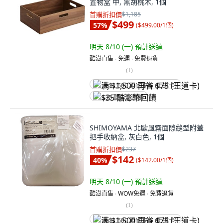
置物盒 中, 黑胡桃木, 1個
首購折扣價
$1,185
$499
57
%
(
$499.00/1個
)
明天 8/10 (一)
預計送達
酷澎直售 ∙ 免運 ∙ 免費退貨
(
1
)
满 $1,500 再省 $75 (王道卡)
$35 酷澎幣回饋
SHIMOYAMA 北歐風霧面隙縫型附蓋
把手收納盒, 灰白色, 1個
首購折扣價
$237
$142
40
%
(
$142.00/1個
)
明天 8/10 (一)
預計送達
酷澎直售 ∙ WOW免運 ∙ 免費退貨
(
1
)
满 $1,500 再省 $75 (王道卡)