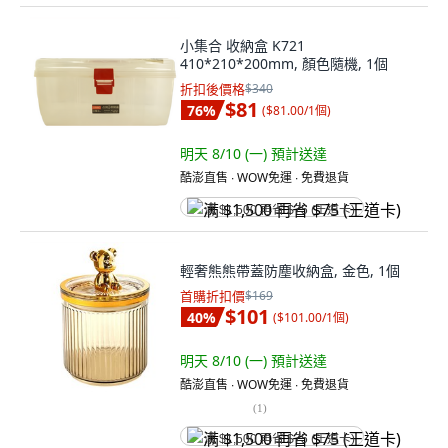
小集合 收納盒 K721
410*210*200mm, 顏色隨機, 1個
折扣後價格
$340
$81
76
%
(
$81.00/1個
)
明天 8/10 (一)
預計送達
酷澎直售 ∙ WOW免運 ∙ 免費退貨
满 $1,500 再省 $75 (王道卡)
輕奢熊熊帶蓋防塵收納盒, 金色, 1個
首購折扣價
$169
$101
40
%
(
$101.00/1個
)
明天 8/10 (一)
預計送達
酷澎直售 ∙ WOW免運 ∙ 免費退貨
(
1
)
满 $1,500 再省 $75 (王道卡)