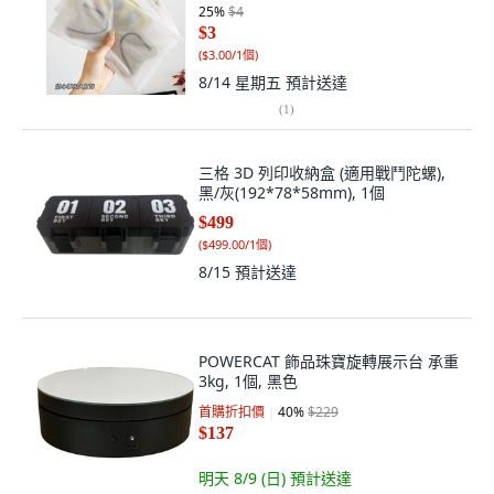
25
%
$4
$3
(
$3.00/1個
)
8/14 星期五
預計送達
(
1
)
三格 3D 列印收納盒 (適用戰鬥陀螺),
黑/灰(192*78*58mm), 1個
$499
(
$499.00/1個
)
8/15
預計送達
POWERCAT 飾品珠寶旋轉展示台 承重
3kg, 1個, 黑色
首購折扣價
40
%
$229
$137
明天 8/9 (日)
預計送達