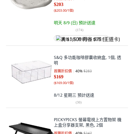
$203
(
$203.00/1個
)
明天 8/9 (日)
預計送達
(
174
)
满 $1,500 再省 $75 (王道卡)
S&Q 多功能咖啡膠囊收納盒, 1個, 透
明
首購折扣價
40
%
$283
$169
(
$169.00/1個
)
8/12 星期三
預計送達
(
30
)
PICKYPICKS 螢幕電視上方置物架 機
上盒分享器支架, 黑色, 2個
首購折扣價
40
%
$247