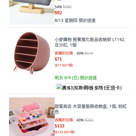
54
%
$200
$92
8/13 星期四
預計送達
小麥購物 輕奢風化粧品收納架 L1142,
豆沙紅, 1個
首購折扣價
40
%
$119
$71
(
$71.00/1個
)
明天 8/9 (日)
預計送達
满 $1,500 再省 $75 (王道卡)
甜蜜商店 大容量髮飾收納盒, 1個, 粉紅
色
首購折扣價
40
%
$223
$133
(
$133.00/1個
)