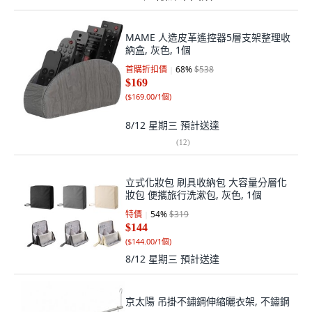
MAME 人造皮革遙控器5層支架整理收
納盒, 灰色, 1個
首購折扣價
68
%
$538
$169
(
$169.00/1個
)
8/12 星期三
預計送達
(
12
)
立式化妝包 刷具收納包 大容量分層化
妝包 便攜旅行洗漱包, 灰色, 1個
特價
54
%
$319
$144
(
$144.00/1個
)
8/12 星期三
預計送達
京太陽 吊掛不鏽鋼伸縮曬衣架, 不鏽鋼