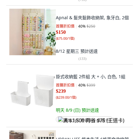
Apnal & 髮夾髮飾收納架, 象牙白, 2個
首購折扣價
40
%
$250
$150
(
$75.00/1個
)
8/12 星期三
預計送達
(
133
)
掛式收納籃 2件組 大 + 小, 白色, 1組
首購折扣價
40
%
$399
$239
(
$239.00/1個
)
明天 8/9 (日)
預計送達
满 $1,500 再省 $75 (王道卡)