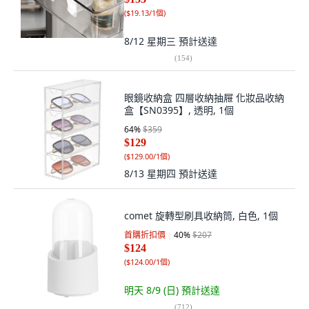
(
$19.13/1個
)
8/12 星期三
預計送達
(
154
)
眼鏡收納盒 四層收納抽屜 化妝品收納
盒【SN0395】, 透明, 1個
64
%
$359
$129
(
$129.00/1個
)
8/13 星期四
預計送達
comet 旋轉型刷具收納筒, 白色, 1個
首購折扣價
40
%
$207
$124
(
$124.00/1個
)
明天 8/9 (日)
預計送達
(
712
)