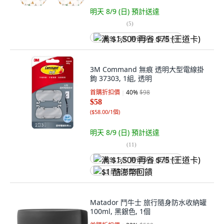
明天 8/9 (日)
預計送達
(
5
)
满 $1,500 再省 $75 (王道卡)
3M Command 無痕 透明大型電線掛
鉤 37303, 1組, 透明
首購折扣價
40
%
$98
$58
(
$58.00/1個
)
明天 8/9 (日)
預計送達
(
11
)
满 $1,500 再省 $75 (王道卡)
$1 酷澎幣回饋
Matador 鬥牛士 旅行隨身防水收納罐
100ml, 黑銀色, 1個