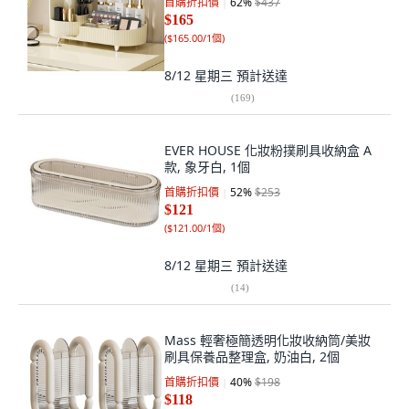
首購折扣價
62
%
$437
$165
(
$165.00/1個
)
8/12 星期三
預計送達
(
169
)
EVER HOUSE 化妝粉撲刷具收納盒 A
款, 象牙白, 1個
首購折扣價
52
%
$253
$121
(
$121.00/1個
)
8/12 星期三
預計送達
(
14
)
Mass 輕奢極簡透明化妝收納筒/美妝
刷具保養品整理盒, 奶油白, 2個
首購折扣價
40
%
$198
$118