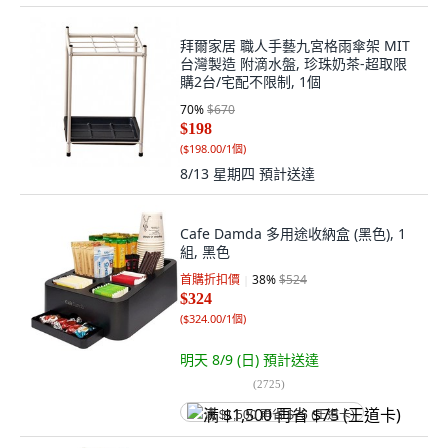
拜爾家居 職人手藝九宮格雨傘架 MIT
台灣製造 附滴水盤, 珍珠奶茶-超取限
購2台/宅配不限制, 1個
70
%
$670
$198
(
$198.00/1個
)
8/13 星期四
預計送達
Cafe Damda 多用途收納盒 (黑色), 1
組, 黑色
首購折扣價
38
%
$524
$324
(
$324.00/1個
)
明天 8/9 (日)
預計送達
(
2725
)
满 $1,500 再省 $75 (王道卡)