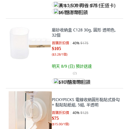
满 $1,500 再省 $75 (王道卡)
$6 酷澎幣回饋
磨砂收納盒 C128 30g, 圓形 透明色,
32個
首購折扣價
40
%
$175
$105
(
$3.28/1個
)
明天 8/9 (日)
預計送達
(
2
)
$10 酷澎幣回饋
PICKYPICKS 電線收納圓形黏貼式掛勾
+ 黏貼貼紙組, 5組, 半透明
首購折扣價
40
%
$125
$75
(
$15.00/1個
)