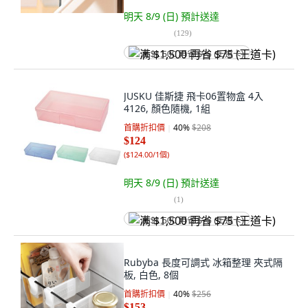
明天 8/9 (日)
預計送達
(
129
)
满 $1,500 再省 $75 (王道卡)
JUSKU 佳斯捷 飛卡06置物盒 4入
4126, 顏色隨機, 1組
首購折扣價
40
%
$208
$124
(
$124.00/1個
)
明天 8/9 (日)
預計送達
(
1
)
满 $1,500 再省 $75 (王道卡)
Rubyba 長度可調式 冰箱整理 夾式隔
板, 白色, 8個
首購折扣價
40
%
$256
$153