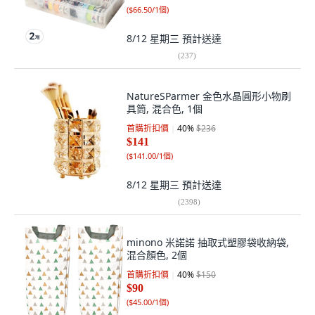
(
$66.50/1個
)
8/12 星期三
預計送達
(
237
)
NatureSParmer 金色水晶圓形小物刷
具筒, 混合色, 1個
首購折扣價
40
%
$236
$141
(
$141.00/1個
)
8/12 星期三
預計送達
(
2398
)
minono 米諾諾 抽取式塑膠袋收納袋,
混合顏色, 2個
首購折扣價
40
%
$150
$90
(
$45.00/1個
)