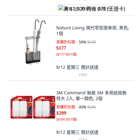
满 $1,500 再省 $75 (王道卡)
Nature Living 現代窄型雨傘架, 黑色,
1個
首購折扣價
58
%
$430
$177
(
$177.00/1個
)
8/12 星期三
預計送達
(
305
)
3M Command 無痕 3M 多用途掛鉤
特大 2入, 單一顏色, 2個
首購折扣價
40
%
$349
$209
(
$104.50/1個
)
8/12 星期三
預計送達
(
733
)