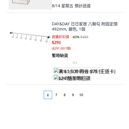
8/14 星期五
預計送達
DAY&DAY 日日家居 八聯勾 附固定頭
492mm, 銀色, 1個
首購折扣價
40
%
$485
$291
(
$291.00/1個
)
暫時缺貨
(
1
)
满 $1,500 再省 $75 (王道卡)
$24 酷澎幣回饋
7
8
9
10
6