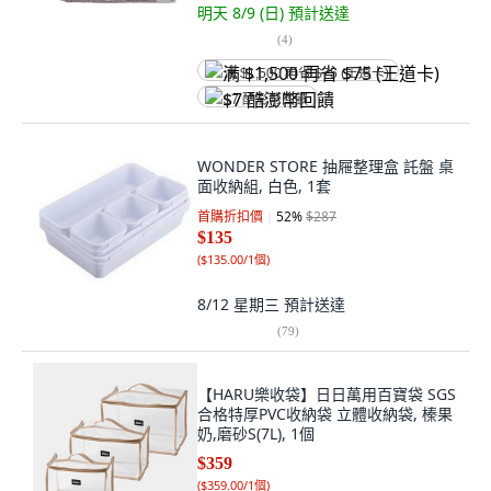
明天 8/9 (日)
預計送達
(
4
)
满 $1,500 再省 $75 (王道卡)
$7 酷澎幣回饋
WONDER STORE 抽屜整理盒 託盤 桌
面收納組, 白色, 1套
首購折扣價
52
%
$287
$135
(
$135.00/1個
)
8/12 星期三
預計送達
(
79
)
【HARU樂收袋】日日萬用百寶袋 SGS
合格特厚PVC收納袋 立體收納袋, 榛果
奶,磨砂S(7L), 1個
$359
(
$359.00/1個
)