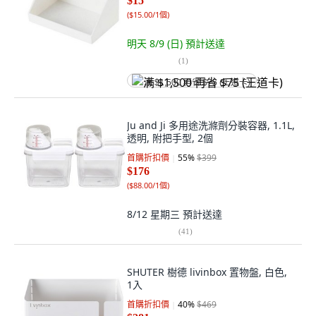
$15
(
$15.00/1個
)
明天 8/9 (日)
預計送達
(
1
)
满 $1,500 再省 $75 (王道卡)
Ju and Ji 多用途洗滌劑分裝容器, 1.1L,
透明, 附把手型, 2個
首購折扣價
55
%
$399
$176
(
$88.00/1個
)
8/12 星期三
預計送達
(
41
)
SHUTER 樹德 livinbox 置物盤, 白色,
1入
首購折扣價
40
%
$469