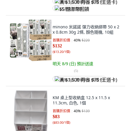
满 $1,500 再省 $75 (王道卡)
$5 酷澎幣回饋
minono 米諾諾 彈力收納綁帶 50 x 2
x 0.8cm 30g 2條, 顏色隨機, 10組
首購折扣價
40
%
$220
$132
(
$13.20/1個
)
明天 8/9 (日)
預計送達
(
5
)
满 $1,500 再省 $75 (王道卡)
KM 桌上型收納盒 12.5 x 11.5 x
11.3cm, 白色, 1個
首購折扣價
40
%
$139
$83
(
$83.00/1個
)