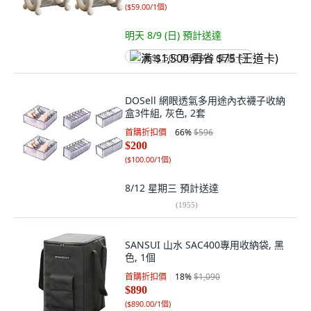
(
$59.00/1個
)
明天 8/9 (日)
預計送達
满 $1,500 再省 $75 (王道卡)
DOSell 網眼透氣多用途內衣襪子收納
盒3件組, 灰色, 2套
首購折扣價
66
%
$596
$200
(
$100.00/1個
)
8/12 星期三
預計送達
(
1955
)
SANSUI 山水 SAC400專用收納袋, 黑
色, 1個
首購折扣價
18
%
$1,090
$890
(
$890.00/1個
)