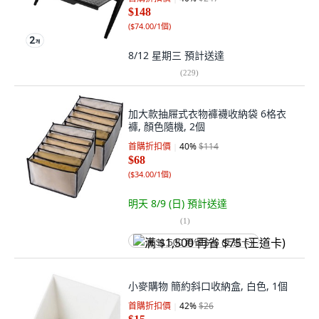
$148
(
$74.00/1個
)
8/12 星期三
預計送達
(
229
)
加大款抽屜式衣物褲襪收納袋 6格衣
褲, 顏色隨機, 2個
首購折扣價
40
%
$114
$68
(
$34.00/1個
)
明天 8/9 (日)
預計送達
(
1
)
满 $1,500 再省 $75 (王道卡)
小麥購物 簡約斜口收納盒, 白色, 1個
首購折扣價
42
%
$26