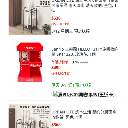
URBAN LIFE 悠本生活 6格雨傘收納架
居家常備 雨天瀝水 晴天收納, 黑色, 1
個
$536
(
$536.00/1個
)
8/12 星期三
預計送達
Sanrio 三麗鷗 HELLO KITTY旋轉收納
櫃 SKT1320, 玫瑰花, 1個
首購折扣價
37
%
$800
$499
(
$499.00/1個
)
明天 8/9 (日)
預計送達
满 $1,500 再省 $75 (王道卡)
URBAN LIFE 悠本生活 簡約分層雨傘
收納架, 黑色, 1個
$568