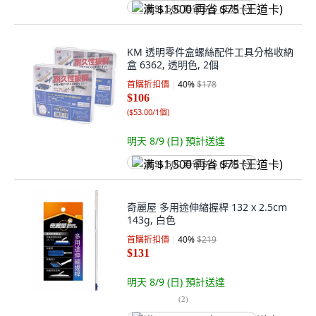
满 $1,500 再省 $75 (王道卡)
KM 透明零件盒螺絲配件工具分格收納
盒 6362, 透明色, 2個
首購折扣價
40
%
$178
$106
(
$53.00/1個
)
明天 8/9 (日)
預計送達
满 $1,500 再省 $75 (王道卡)
奇麗屋 多用途伸縮握桿 132 x 2.5cm
143g, 白色
首購折扣價
40
%
$219
$131
明天 8/9 (日)
預計送達
(
2
)