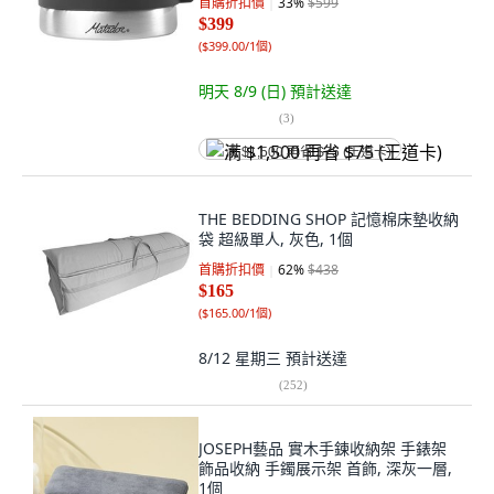
首購折扣價
33
%
$599
$399
(
$399.00/1個
)
明天 8/9 (日)
預計送達
(
3
)
满 $1,500 再省 $75 (王道卡)
THE BEDDING SHOP 記憶棉床墊收納
袋 超級單人, 灰色, 1個
首購折扣價
62
%
$438
$165
(
$165.00/1個
)
8/12 星期三
預計送達
(
252
)
JOSEPH藝品 實木手鍊收納架 手錶架
飾品收納 手鐲展示架 首飾, 深灰一層,
1個