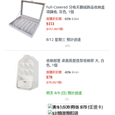
Full-Covered 分格天鵝絨飾品收納盒
項鍊格, 灰色, 1個
首購折扣價
60
%
$384
$151
(
$151.00/1個
)
8/12 星期三
預計送達
(
43
)
收納部屋 桌面房屋造型收納架 大, 白
色, 1個
首購折扣價
40
%
$131
$78
(
$78.00/1個
)
明天 8/9 (日)
預計送達
(
3
)
满 $1,500 再省 $75 (王道卡)
$3 酷澎幣回饋