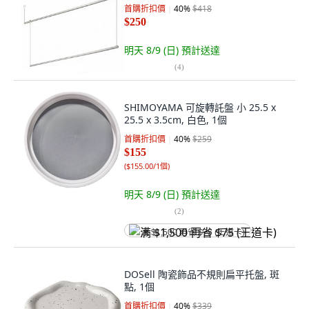
首購折扣價
40
%
$418
$250
明天 8/9 (日)
預計送達
(
4
)
SHIMOYAMA 可旋轉託盤 小 25.5 x
25.5 x 3.5cm, 白色, 1個
首購折扣價
40
%
$259
$155
(
$155.00/1個
)
明天 8/9 (日)
預計送達
(
2
)
满 $1,500 再省 $75 (王道卡)
DOSell 陶瓷飾品不規則扁平托盤, 斑
點, 1個
首購折扣價
40
%
$339