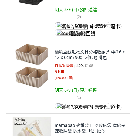
明天 8/9 (日)
預計送達
(
2
)
满 $1,500 再省 $75 (王道卡)
$53 酷澎幣回饋
簡約直紋雜物文具分格收納盒 中(16 x
12 x 6cm) 90g, 2個, 咖啡色
首購折扣價
40
%
$168
$100
(
$50.00/1個
)
明天 8/9 (日)
預計送達
(
1
)
满 $1,500 再省 $75 (王道卡)
mamabao 夾鏈袋 口罩收納袋 磨砂拉
鍊收納袋 防水袋, 1個, 磨砂