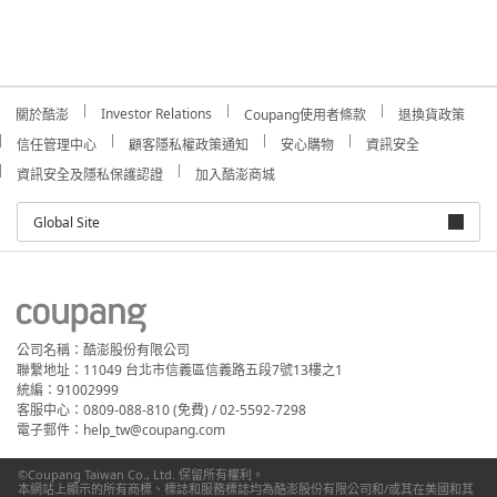
Investor Relations
關於酷澎
Coupang使用者條款
退換貨政策
信任管理中心
顧客隱私權政策通知
安心購物
資訊安全
資訊安全及隱私保護認證
加入酷澎商城
Global Site
公司名稱：酷澎股份有限公司
聯繫地址：11049 台北市信義區信義路五段7號13樓之1
統編：91002999
客服中心：0809-088-810 (免費) / 02-5592-7298
電子郵件：help_tw@coupang.com
©Coupang Taiwan Co., Ltd. 保留所有權利。
本網站上顯示的所有商標、標誌和服務標誌均為酷澎股份有限公司和/或其在美國和其