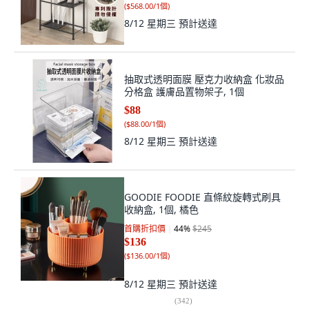
(
$568.00/1個
)
8/12 星期三
預計送達
抽取式透明面膜 壓克力收納盒 化妝品
分格盒 護膚品置物架子, 1個
$88
(
$88.00/1個
)
8/12 星期三
預計送達
GOODIE FOODIE 直條紋旋轉式刷具
收納盒, 1個, 橘色
首購折扣價
44
%
$245
$136
(
$136.00/1個
)
8/12 星期三
預計送達
(
342
)