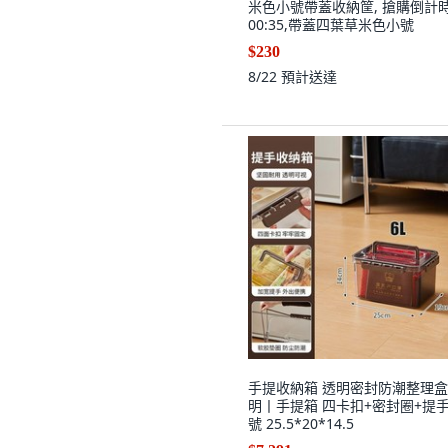
米色小號帶蓋收納筐, 搶購倒計
00:35,帶蓋四葉草米色小號
$230
8/22
預計送達
手提收納箱 透明密封防潮整理盒,
明丨手提箱 四卡扣+密封圈+提手
號 25.5*20*14.5