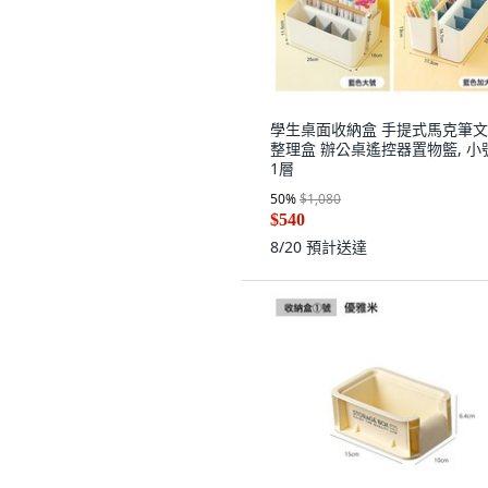
學生桌面收納盒 手提式馬克筆
整理盒 辦公桌遙控器置物籃, 小
1層
50
%
$1,080
$540
8/20
預計送達