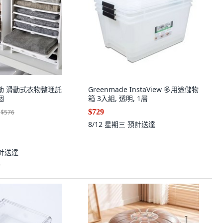
奧斯勒 滑動式衣物整理託
Greenmade InstaView 多用途儲物
個
箱 3入組, 透明, 1層
$729
$576
8/12 星期三
預計送達
計送達
)