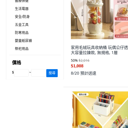
醫療保健
生活電器
安全/防身
五金工具
防寒用品
嬰童紙尿褲
家用毛絨玩具收納桶 玩偶公仔
祭祀用品
大容量拉鍊款, 無規格, 1層
50
%
$2,016
價格
$1,008
$
~
8/20
預計送達
搜尋