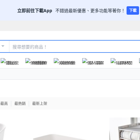
立即前往下載App
不錯過最新優惠、更多功能等著你！
下載
嬰幼兒
保健醫療
美妝保養
個人清潔
玩具休閒
格最高
最熱銷
最新上架