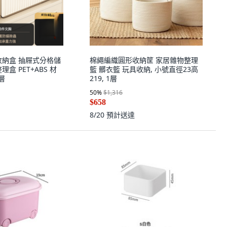
收納盒 抽屜式分格儲
棉繩編織圓形收納筐 家居雜物整理
盒 PET+ABS 材
籃 髒衣籃 玩具收納, 小號直徑23高
1層
219, 1層
50
%
$1,316
$658
8/20
預計送達