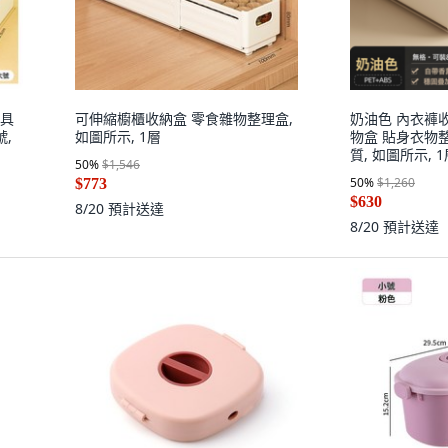
文具
可伸縮櫥櫃收納盒 零食雜物整理盒,
奶油色 內衣褲
號,
如圖所示, 1層
物盒 貼身衣物整理
質, 如圖所示, 
50
%
$1,546
50
%
$1,260
$773
$630
8/20
預計送達
8/20
預計送達