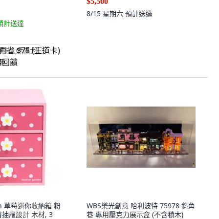
$5,500
8/15 星期六
預計送達
預計送達
省 $75 (王道卡)
回饋
den 草莓迷你收納箱 粉
WBS樂光創意 哈利波特 75978 斜角
抽屜設計 木材, 3
巷 專用壓克力展示盒 (不含積木)