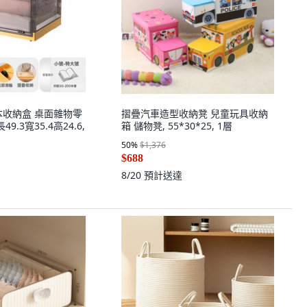
本收納盒 桌面雜物零
摺疊汽車造型收納凳 兒童玩具收納
9.3寬35.4高24.6,
箱 儲物凳, 55*30*25, 1層
50
%
$1,376
$688
8/20
預計送達