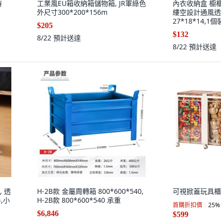
時
工業風EU箱收納箱儲物箱, JR軍綠色
內衣收納盒 櫥
外尺寸300*200*156m
縷空設計通風透
27*18*14,1
$205
$132
8/22
預計送達
8/22
預計送達
 透
H-2B款 金屬周轉箱 800*600*540,
可視掀蓋玩具櫃 
,小
H-2B款 800*600*540 承重
首購折扣價
25
%
$6,846
$599