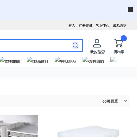
登入
註冊會員
客服中心
成為賣家
我的酷澎
購物車
文具圖書
食品飲料
生活用品
女性服飾
運動戶外
60
每頁筆