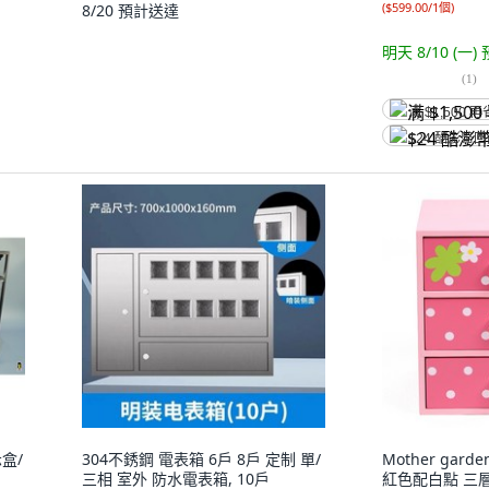
(
$599.00/1個
)
8/20
預計送達
明天 8/10 (一)
(
1
)
满 $1,500 再
$24 酷澎幣
盒/
304不銹鋼 電表箱 6戶 8戶 定制 單/
Mother gar
三相 室外 防水電表箱, 10戶
紅色配白點 三層