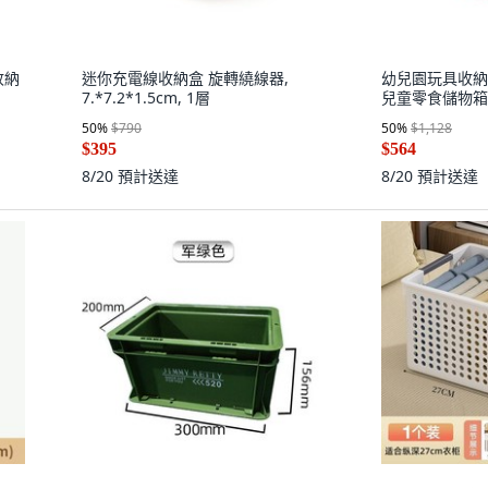
收納
迷你充電線收納盒 旋轉繞線器,
幼兒園玩具收納
7.*7.2*1.5cm, 1層
兒童零食儲物箱,
50
%
$790
50
%
$1,128
$395
$564
8/20
預計送達
8/20
預計送達