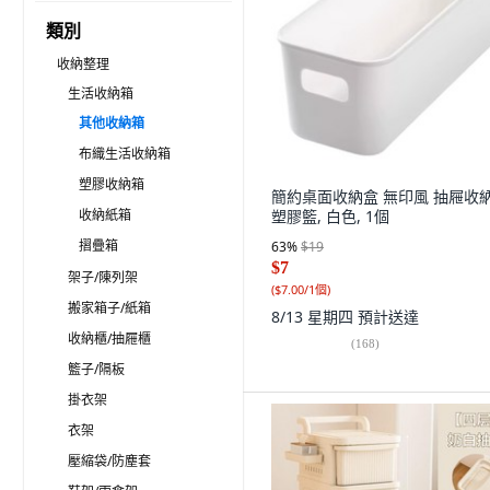
類別
收納整理
生活收納箱
其他收納箱
布織生活收納箱
塑膠收納箱
簡約桌面收納盒 無印風 抽屜收
收納紙箱
塑膠籃, 白色, 1個
摺疊箱
63
%
$19
$7
架子/陳列架
(
$7.00/1個
)
搬家箱子/紙箱
8/13 星期四
預計送達
收納櫃/抽屜櫃
(
168
)
籃子/隔板
掛衣架
衣架
壓縮袋/防塵套