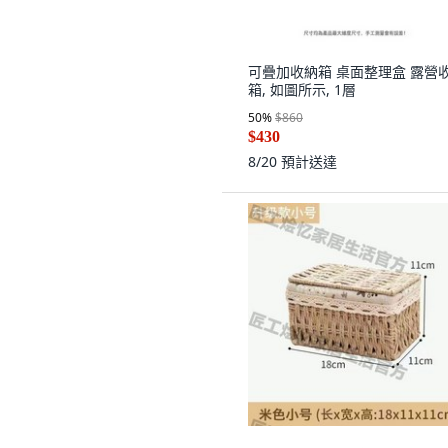
可疊加收納箱 桌面整理盒 露營
箱, 如圖所示, 1層
50
%
$860
$430
8/20
預計送達