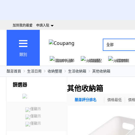
加到我的最愛
申請入駐
全部
類別
澎派中元節
火箭速配
火箭跨境
酷澎首頁
生活日用
收納整理
生活收納箱
其他收納箱
篩選器
其他收納箱
酷澎評分排名
價格最低
價
僅顯示
僅顯示
僅顯示