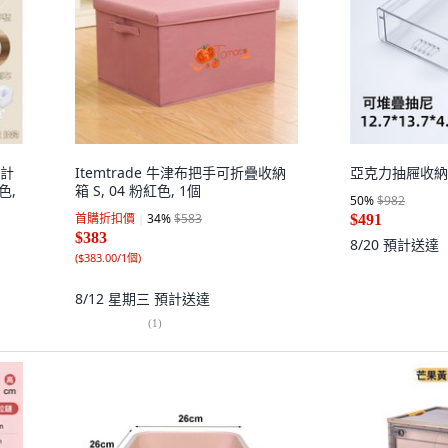
設計
Itemtrade 牛津布把手可折疊收納
亞克力抽屜收納盒
色,
箱 S, 04 粉紅色, 1個
50
%
$982
首購折扣價
34
%
$583
$491
$383
8/20
預計送達
(
$383.00/1個
)
8/12 星期三
預計送達
(
1
)