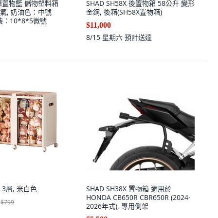
櫃置物籃 儲物塑料箱
SHAD SH58X 後置物箱 58公升 變形
氣, 奶油色：中號
金鋼, 後箱(SH58X置物箱)
個裝：10*8*5微號
$11,000
8/15 星期六
預計送達
3層, 米白色
SHAD SH38X 置物箱 適用於
HONDA CB650R CBR650R (2024-
$799
2026年式), 專用側架