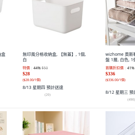
納盒
無印風分格收納盒, 【無蓋】, 1個,
wizhome 
白
盤 1層, 白色, 1
特價
44
%
$50
首購折扣價
41
%
$28
$336
(
$28.00/1個
)
(
$336.00/1個
)
8/13 星期四
預計送達
8/12 星期三
預
(
20
)
(
490