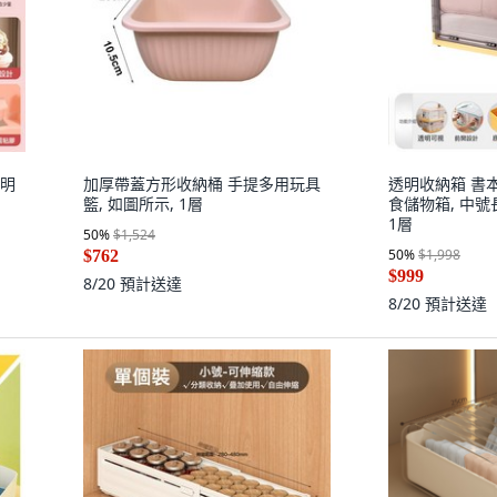
透明
加厚帶蓋方形收納桶 手提多用玩具
透明收納箱 書
籃, 如圖所示, 1層
食儲物箱, 中號長4
1層
50
%
$1,524
50
%
$1,998
$762
$999
8/20
預計送達
8/20
預計送達