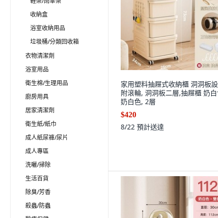
鞋架/雨傘架
收納盒
浴室收納用品
垃圾桶/分類回收箱
衣物清潔劑
浴室用品
衛生棉/生理用品
家用塑料抽屜式收納櫃 洞洞板
附滾輪, 洞洞板二層,抽屜櫃 奶白
廚房用具
奶白色, 2層
居家清潔劑
$420
衛生紙/紙巾
8/22
預計送達
成人紙尿褲/尿片
成人專區
洗曬/掃除
生活百貨
除臭/芳香
殺蟲/防蟲