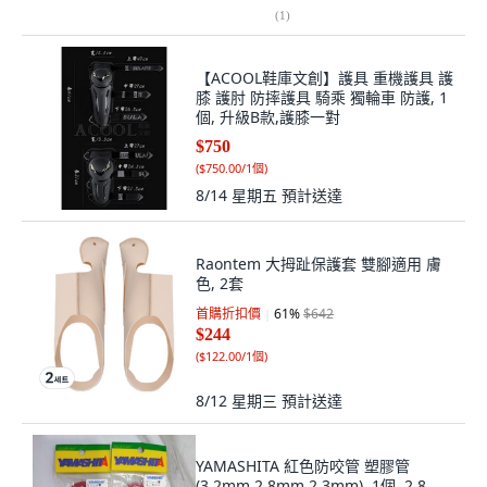
(
1
)
【ACOOL鞋庫文創】護具 重機護具 護
膝 護肘 防摔護具 騎乘 獨輪車 防護, 1
個, 升級B款,護膝一對
$750
(
$750.00/1個
)
8/14 星期五
預計送達
Raontem 大拇趾保護套 雙腳適用 膚
色, 2套
首購折扣價
61
%
$642
$244
(
$122.00/1個
)
8/12 星期三
預計送達
YAMASHITA 紅色防咬管 塑膠管
(3.2mm 2.8mm 2.3mm), 1個, 2.8