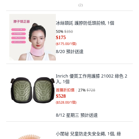
(
2
)
冰絲頸託 護脖防低頭前傾, 1個
50
%
$350
$175
(
$175.00/1個
)
8/20
預計送達
Inrich 優質工作用護膝 21002 綠色 2
入, 1個
首購折扣價
27
%
$728
$528
(
$528.00/1個
)
8/12 星期三
預計送達
小閨祕 兒童防走失安全繩, 1個, 綠