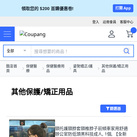
領取您的
$200
首購優惠卷!
打開 App
登入
註冊會員
客服中心
全部
酷澎首
保健醫
保健醫療用
姿勢矯正/護
其他保護/矯正用
頁
療
品
具
品
其他保護/矯正用品
篩選器
頸托護頸脖套頸椎脖子前傾車家用舒適
辦公室防低頭黑科技成人, 1個, 【全新