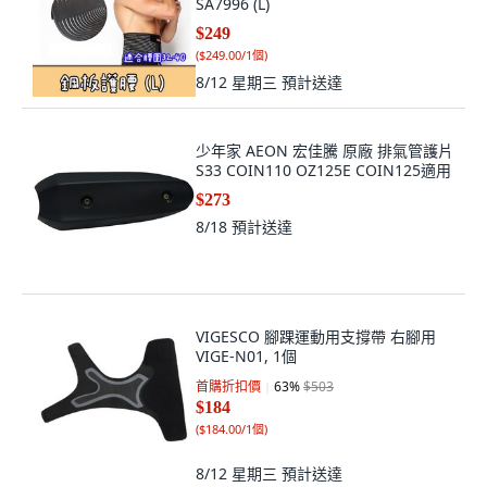
SA7996 (L)
$249
(
$249.00/1個
)
8/12 星期三
預計送達
少年家 AEON 宏佳騰 原廠 排氣管護片
S33 COIN110 OZ125E COIN125適用
$273
8/18
預計送達
VIGESCO 腳踝運動用支撐帶 右腳用
VIGE-N01, 1個
首購折扣價
63
%
$503
$184
(
$184.00/1個
)
8/12 星期三
預計送達