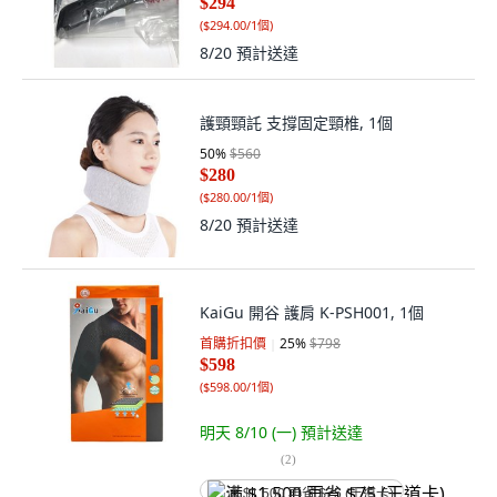
$294
(
$294.00/1個
)
8/20
預計送達
護頸頸託 支撐固定頸椎, 1個
50
%
$560
$280
(
$280.00/1個
)
8/20
預計送達
KaiGu 開谷 護肩 K-PSH001, 1個
首購折扣價
25
%
$798
$598
(
$598.00/1個
)
明天 8/10 (一)
預計送達
(
2
)
满 $1,500 再省 $75 (王道卡)