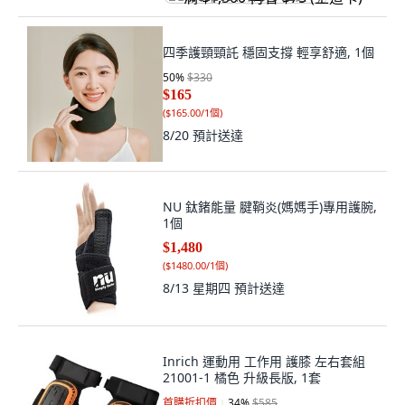
四季護頸頸託 穩固支撐 輕享舒適, 1個
50
%
$330
$165
(
$165.00/1個
)
8/20
預計送達
NU 鈦鍺能量 腱鞘炎(媽媽手)專用護腕,
1個
$1,480
(
$1480.00/1個
)
8/13 星期四
預計送達
Inrich 運動用 工作用 護膝 左右套組
21001-1 橘色 升級長版, 1套
首購折扣價
34
%
$585