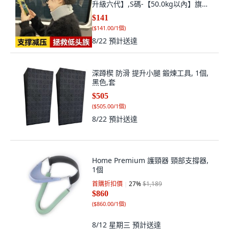
升級六代】,S碼-【50.0kg以內】旗艦
款
$141
(
$141.00/1個
)
8/22
預計送達
深蹲楔 防滑 提升小腿 鍛煉工具, 1個,
黑色,套
$505
(
$505.00/1個
)
8/22
預計送達
Home Premium 護頸器 頸部支撐器,
1個
首購折扣價
27
%
$1,189
$860
(
$860.00/1個
)
8/12 星期三
預計送達