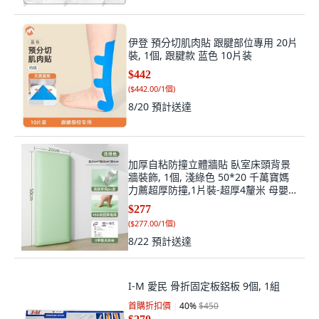
伊登 預分切肌肉貼 跟腱部位專用 20片
裝, 1個, 跟腱款 蓝色 10片装
$442
(
$442.00/1個
)
8/20
預計送達
加厚自粘防撞立體牆貼 臥室床頭背景
牆裝飾, 1個, 淺綠色 50*20 千萬寶媽
力薦超厚防撞,1片裝-超厚4釐米 母嬰
級 無味0甲醛
$277
(
$277.00/1個
)
8/22
預計送達
I-M 愛民 骨折固定板鋁板 9個, 1組
首購折扣價
40
%
$450