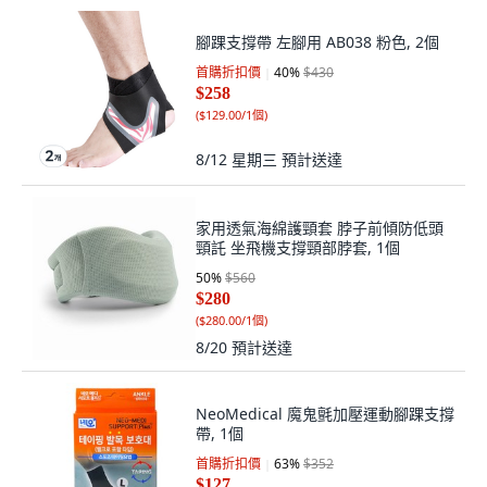
腳踝支撐帶 左腳用 AB038 粉色, 2個
首購折扣價
40
%
$430
$258
(
$129.00/1個
)
8/12 星期三
預計送達
家用透氣海綿護頸套 脖子前傾防低頭
頸託 坐飛機支撐頸部脖套, 1個
50
%
$560
$280
(
$280.00/1個
)
8/20
預計送達
NeoMedical 魔鬼氈加壓運動腳踝支撐
帶, 1個
首購折扣價
63
%
$352
$127