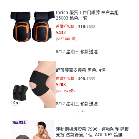
Inrich 優質工作用護膝 左右套組
25003 橘色, 1套
首購折扣價
31
%
$632
$432
(
$432.00/1個
)
8/12 星期三
預計送達
輕薄膝蓋支撐帶 黑色, 4個
首購折扣價
40
%
$339
$203
(
$50.75/1個
)
8/12 星期三
預計送達
(
34
)
運動鋼板護腰帶 7996 - 運動防護 鋼板
支撐 透氣舒適, 1個, AOLIKES 護腰