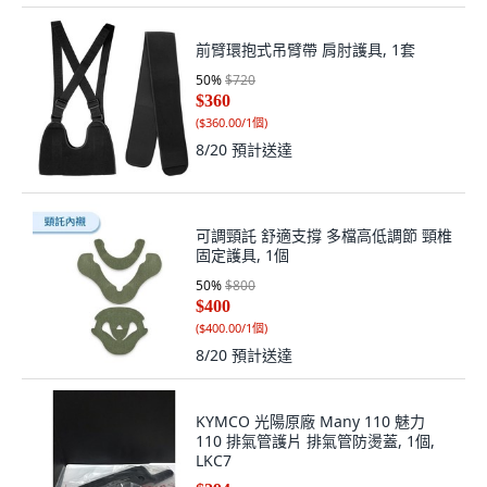
前臂環抱式吊臂帶 肩肘護具, 1套
50
%
$720
$360
(
$360.00/1個
)
8/20
預計送達
可調頸託 舒適支撐 多檔高低調節 頸椎
固定護具, 1個
50
%
$800
$400
(
$400.00/1個
)
8/20
預計送達
KYMCO 光陽原廠 Many 110 魅力
110 排氣管護片 排氣管防燙蓋, 1個,
LKC7