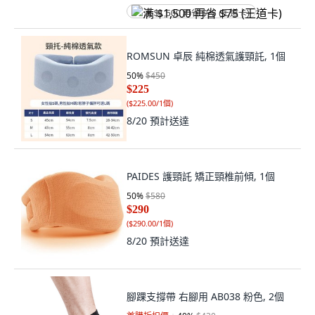
满 $1,500 再省 $75 (王道卡)
ROMSUN 卓辰 純棉透氣護頸託, 1個
50
%
$450
$225
(
$225.00/1個
)
8/20
預計送達
PAIDES 護頸託 矯正頸椎前傾, 1個
50
%
$580
$290
(
$290.00/1個
)
8/20
預計送達
腳踝支撐帶 右腳用 AB038 粉色, 2個