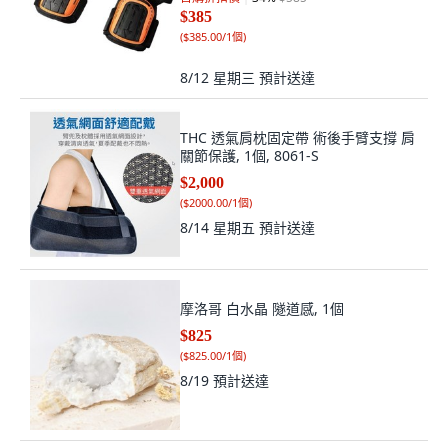
$385
(
$385.00/1個
)
8/12 星期三
預計送達
THC 透氣肩枕固定帶 術後手臂支撐 肩
關節保護, 1個, 8061-S
$2,000
(
$2000.00/1個
)
8/14 星期五
預計送達
摩洛哥 白水晶 隧道感, 1個
$825
(
$825.00/1個
)
8/19
預計送達