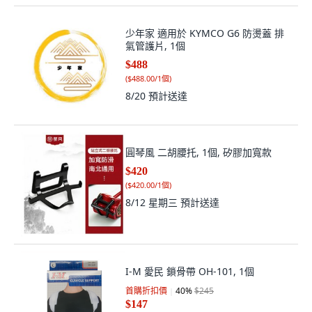
少年家 適用於 KYMCO G6 防燙蓋 排
氣管護片, 1個
$488
(
$488.00/1個
)
8/20
預計送達
圓琴風 二胡腰托, 1個, 矽膠加寬款
$420
(
$420.00/1個
)
8/12 星期三
預計送達
I-M 愛民 鎖骨帶 OH-101, 1個
首購折扣價
40
%
$245
$147