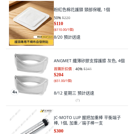
粉紅色棉花護頸 頸部保暖, 1個
50
%
$220
$110
(
$110.00/1個
)
8/20
預計送達
ANGMET 纖薄矽膠支撐護膝 灰色, 4個
首購折扣價
40
%
$341
$204
(
$51.00/1個
)
8/12 星期三
預計送達
(
7
)
JC-MOTO LUP 握把加重棒 平衡端子
棒, 1個, 加重／端子棒一支
$300