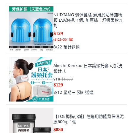
NUIXIANG 勞保護膝 適用於貼磚鋪地
板 EVA泡棉, 1個, 加厚綠丨舒適柔軟,1
對
$129
(
$129.00/1個
)
8/22
預計送達
Akechi Kenkou 日本護頸托套 可拆洗
設計, L
91
%
$1,600
$129
8/12 星期三
預計送達
【TOE拇指小舖】陸龜用防隆背保濕泥
膜600g, 1個
$880