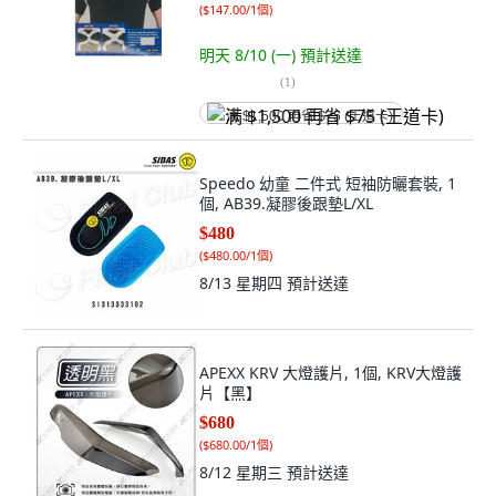
(
$147.00/1個
)
明天 8/10 (一)
預計送達
(
1
)
满 $1,500 再省 $75 (王道卡)
Speedo 幼童 二件式 短袖防曬套裝, 1
個, AB39.凝膠後跟墊L/XL
$480
(
$480.00/1個
)
8/13 星期四
預計送達
APEXX KRV 大燈護片, 1個, KRV大燈護
片【黑】
$680
(
$680.00/1個
)
8/12 星期三
預計送達