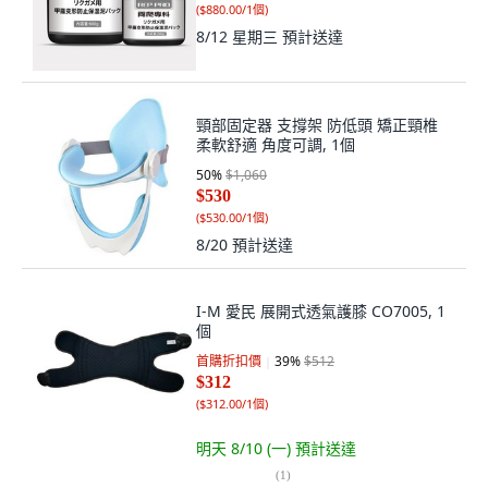
(
$880.00/1個
)
8/12 星期三
預計送達
頸部固定器 支撐架 防低頭 矯正頸椎
柔軟舒適 角度可調, 1個
50
%
$1,060
$530
(
$530.00/1個
)
8/20
預計送達
I-M 愛民 展開式透氣護膝 CO7005, 1
個
首購折扣價
39
%
$512
$312
(
$312.00/1個
)
明天 8/10 (一)
預計送達
(
1
)