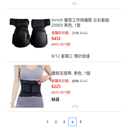
(
3
)
Inrich 優質工作用護膝 左右套組
25003 黑色, 1套
首購折扣價
31
%
$632
$432
(
$432.00/1個
)
8/12 星期三
預計送達
腰部支撐帶, 黑色, 1個
首購折扣價
69
%
$747
$225
(
$225.00/1個
)
缺貨
(
71
)
1
2
3
5
4