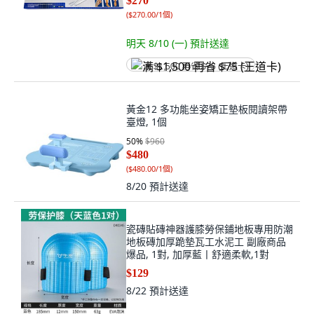
$270
(
$270.00/1個
)
明天 8/10 (一)
預計送達
满 $1,500 再省 $75 (王道卡)
黃金12 多功能坐姿矯正墊板閱讀架帶
臺燈, 1個
50
%
$960
$480
(
$480.00/1個
)
8/20
預計送達
瓷磚貼磚神器護膝勞保鋪地板專用防潮
地板磚加厚跪墊瓦工水泥工 副廠商品
爆品, 1對, 加厚藍丨舒適柔軟,1對
$129
8/22
預計送達