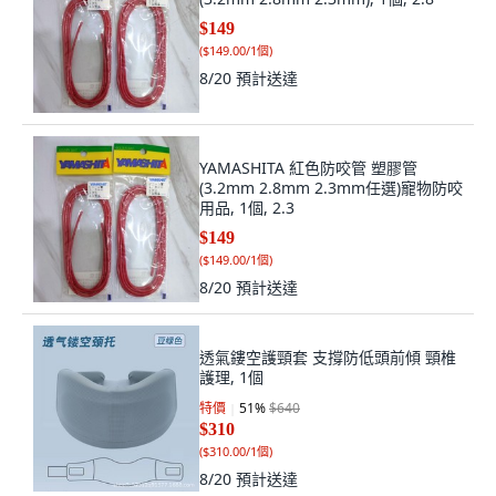
$149
(
$149.00/1個
)
8/20
預計送達
YAMASHITA 紅色防咬管 塑膠管
(3.2mm 2.8mm 2.3mm任選)寵物防咬
用品, 1個, 2.3
$149
(
$149.00/1個
)
8/20
預計送達
透氣鏤空護頸套 支撐防低頭前傾 頸椎
護理, 1個
特價
51
%
$640
$310
(
$310.00/1個
)
8/20
預計送達