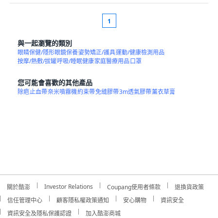
1
與一起瀏覽的類別
眼睛保健/隱形眼鏡保養
姿勢矯正/護具
運動/健康檢測用品
按摩/熱敷/拔罐
呼吸/睡眠健康
家庭醫療用品
口罩
您可能會喜歡的其他產品
除疤
止血帶
奈米噴霧機
約束帶
免縫膠帶
3m透氣膠帶
薰衣草膏
Investor Relations
關於酷澎
Coupang使用者條款
退換貨政策
信任管理中心
顧客隱私權政策通知
安心購物
資訊安全
資訊安全及隱私保護認證
加入酷澎商城