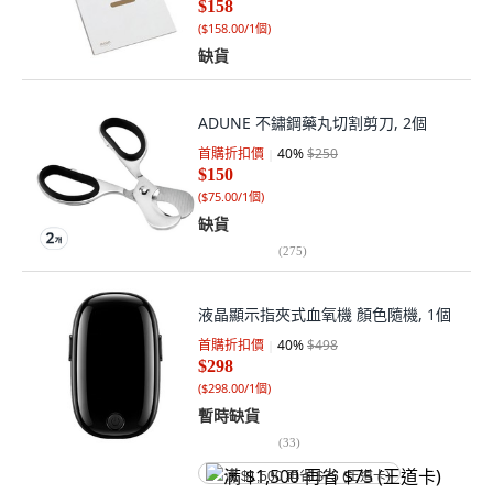
$158
(
$158.00/1個
)
缺貨
ADUNE 不鏽鋼藥丸切割剪刀, 2個
首購折扣價
40
%
$250
$150
(
$75.00/1個
)
缺貨
(
275
)
液晶顯示指夾式血氧機 顏色隨機, 1個
首購折扣價
40
%
$498
$298
(
$298.00/1個
)
暫時缺貨
(
33
)
满 $1,500 再省 $75 (王道卡)