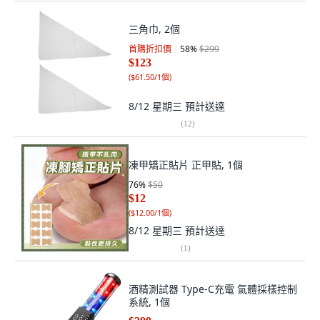
三角巾, 2個
首購折扣價
58
%
$299
$123
(
$61.50/1個
)
8/12 星期三
預計送達
(
12
)
凍甲矯正貼片 正甲貼, 1個
76
%
$50
$12
(
$12.00/1個
)
8/12 星期三
預計送達
(
1
)
酒精測試器 Type-C充電 氣體採樣控制
系統, 1個