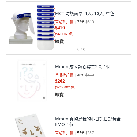
MCT 防護面罩, 1入, 10入, 單色
首購折扣價
32
%
$610
$410
(
$41.00/1個
)
缺貨
(
623
)
Mmim 成人讀心寫生2.0, 1個
首購折扣價
40
%
$438
$262
(
$262.00/1個
)
缺貨
Mmim 真的是我的心日記日記黃金
EMO, 1個
首購折扣價
55
%
$357