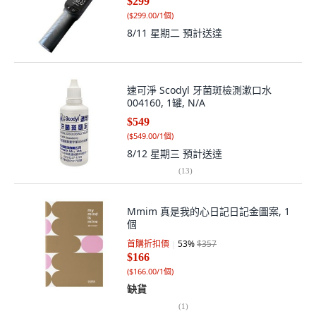
$299
(
$299.00/1個
)
8/11 星期二
預計送達
速可淨 Scodyl 牙菌斑檢測漱口水
004160, 1罐, N/A
$549
(
$549.00/1個
)
8/12 星期三
預計送達
(
13
)
Mmim 真是我的心日記日記金圖案, 1
個
首購折扣價
53
%
$357
$166
(
$166.00/1個
)
缺貨
(
1
)