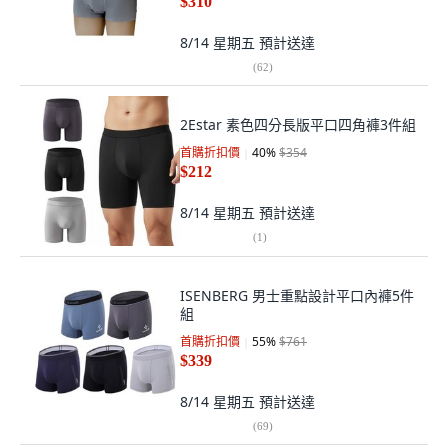
$310
8/14 星期五
預計送達
(
62
)
2Estar 素色四分長版平口四角褲3件組
首購折扣價
40
%
$354
$212
8/14 星期五
預計送達
(
1
)
ISENBERG 男士重點設計平口內褲5件
組
首購折扣價
55
%
$761
$339
8/14 星期五
預計送達
(
69
)