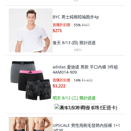
BYC 男士純棉短袖跑步4p
首購折扣價
55
%
$607
$271
後天 8/13 (四)
預計送達
(
461
)
adidas 愛迪達 男款 平口內褲 3件組
4AM014-909
首購折扣價
14
%
$1,422
$1,222
明天 8/12 (三)
預計送達
满 $1,500 再省 $75 (王道卡)
UPSCALE 男性用刷毛發熱內搭褲 1+1
2件組