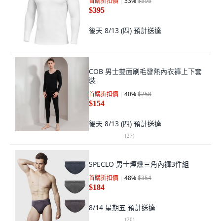
首購折扣價
33
%
$595
$395
後天 8/13 (四)
預計送達
COB 男士雙面刷毛發熱內衣褲上下套
裝
首購折扣價
40
%
$258
$154
後天 8/13 (四)
預計送達
(
27
)
SPECLO 男士煙燻三角內褲3件組
首購折扣價
48
%
$354
$184
8/14 星期五
預計送達
(
20
)