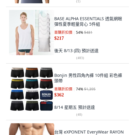
(
1
)
BASE ALPHA ESSENTIALS 透氣網眼
彈性夏季輕量背心 5件組
首購折扣價
54
%
$481
$217
後天 8/13 (四)
預計送達
(
483
)
Bonjin 男性四角內褲 10件組 彩色褲
頭帶
首購折扣價
74
%
$1,395
$362
8/14 星期五
預計送達
(
48
)
台灣 eXPONENT EveryWear RAYON