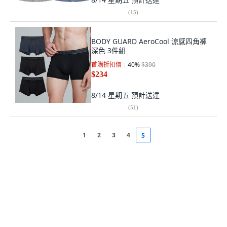
(
15
)
BODY GUARD AeroCool 涼感四角褲
深色 3件組
首購折扣價
40
%
$390
$234
8/14 星期五
預計送達
(
51
)
1
2
3
4
5