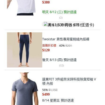
$380
明天 8/12 (三)
預計送達
(
2
)
满 $1,500 再省 $75 (王道卡)
Twoistar 男性專用蜜桃絨內搭褲
首購折扣價
40
%
$201
$120
後天 8/13 (四)
預計送達
(
12
)
遠東FET 3件組奈米鋅科技除臭短袖 V
領 內搭
56
%
$1,150
$499
8/14 星期五
預計送達