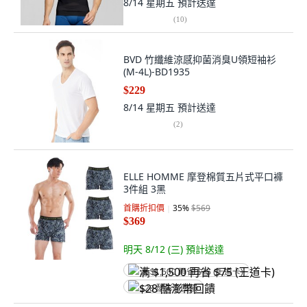
8/14 星期五
預計送達
(
10
)
BVD 竹纖維涼感抑菌消臭U領短袖衫
(M-4L)-BD1935
$229
8/14 星期五
預計送達
(
2
)
ELLE HOMME 摩登棉質五片式平口褲
3件組 3黑
首購折扣價
35
%
$569
$369
明天 8/12 (三)
預計送達
满 $1,500 再省 $75 (王道卡)
$28 酷澎幣回饋