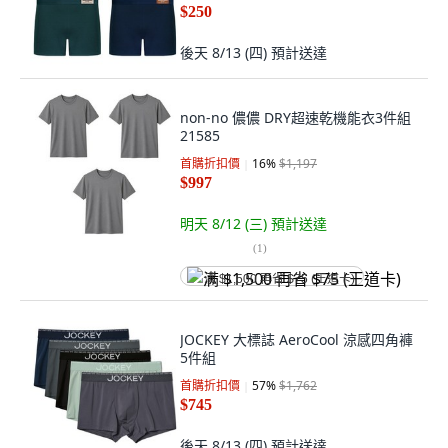
$250
後天 8/13 (四)
預計送達
non-no 儂儂 DRY超速乾機能衣3件組
21585
首購折扣價
16
%
$1,197
$997
明天 8/12 (三)
預計送達
(
1
)
满 $1,500 再省 $75 (王道卡)
JOCKEY 大標誌 AeroCool 涼感四角褲
5件組
首購折扣價
57
%
$1,762
$745
後天 8/13 (四)
預計送達