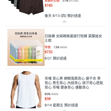
首購折扣價
57
%
$1,762
$745
後天 8/13 (四)
預計送達
(
9
)
日拋褲 女純棉無菌旅行短褲 莫蘭迪女
士款
特價
13
%
$850
$735
8/21
預計送達
吊嘎 背心男 網眼寬肩背心 速干衣 男
背心 男生背心 內搭背心 排汗背心透氣
背心 吊嘎 健身背心 運動背心
80
%
$300
$59
8/14 星期五
預計送達
(
2
)