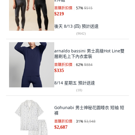
首購折扣價
57
%
$515
$219
後天 8/13 (四)
預計送達
(
9642
)
arnaldo bassini 男士高級Hot Line雙
層刷毛上下內衣套裝
首購折扣價
62
%
$884
$335
8/14 星期五
預計送達
(
18
)
Gohunabi 男士神秘花園睡衣 短袖 短
褲
首購折扣價
31
%
$3,948
$2,687