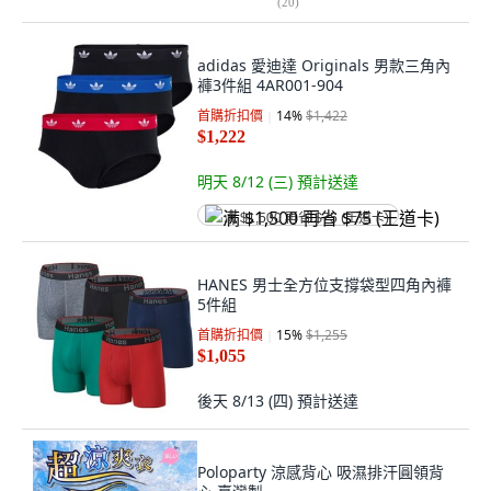
(
20
)
adidas 愛迪達 Originals 男款三角內
褲3件組 4AR001-904
首購折扣價
14
%
$1,422
$1,222
明天 8/12 (三)
預計送達
满 $1,500 再省 $75 (王道卡)
HANES 男士全方位支撐袋型四角內褲
5件組
首購折扣價
15
%
$1,255
$1,055
後天 8/13 (四)
預計送達
Poloparty 涼感背心 吸濕排汗圓領背