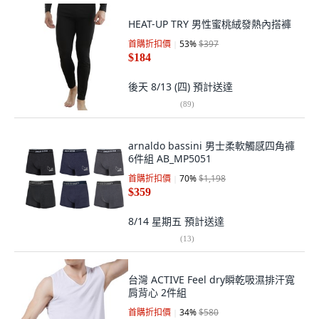
HEAT-UP TRY 男性蜜桃絨發熱內搭褲
首購折扣價
53
%
$397
$184
後天 8/13 (四)
預計送達
(
89
)
arnaldo bassini 男士柔軟觸感四角褲
6件組 AB_MP5051
首購折扣價
70
%
$1,198
$359
8/14 星期五
預計送達
(
13
)
台灣 ACTIVE Feel dry瞬乾吸濕排汗寬
肩背心 2件組
首購折扣價
34
%
$580