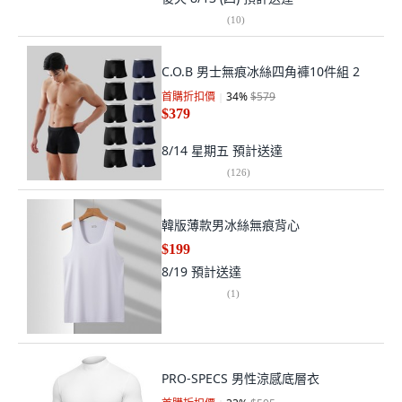
(
10
)
C.O.B 男士無痕冰絲四角褲10件組 2
首購折扣價
34
%
$579
$379
8/14 星期五
預計送達
(
126
)
韓版薄款男冰絲無痕背心
$199
8/19
預計送達
(
1
)
PRO-SPECS 男性涼感底層衣