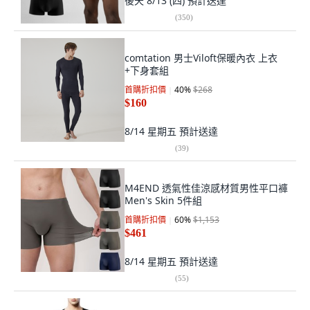
後天 8/13 (四)
預計送達
(
350
)
comtation 男士Viloft保暖內衣 上衣
+下身套組
首購折扣價
40
%
$268
$160
8/14 星期五
預計送達
(
39
)
M4END 透氣性佳涼感材質男性平口褲
Men's Skin 5件組
首購折扣價
60
%
$1,153
$461
8/14 星期五
預計送達
(
55
)