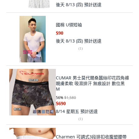
後天 8/13 (四)
預計送達
國棉 U領短袖
$90
後天 8/13 (四)
預計送達
(
1
)
CUMAR 男士莫代爾桑蠶絲印花四角褲
親膚柔軟 吸濕排汗 無痕設計 數位黑
M
56
%
$1,580
$690
8/14 星期五
預計送達
(
1
)
Charmen 可調式3段排扣收腹塑腰帶