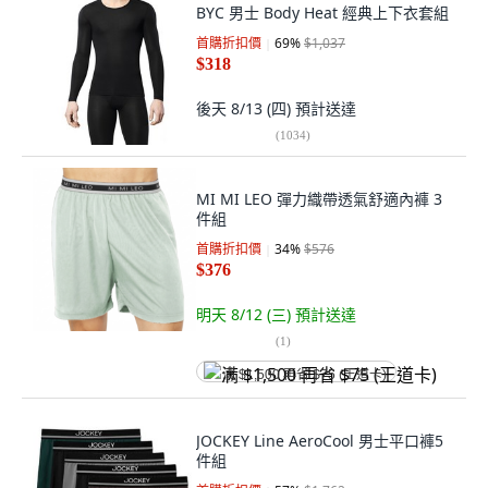
BYC 男士 Body Heat 經典上下衣套組
首購折扣價
69
%
$1,037
$318
後天 8/13 (四)
預計送達
(
1034
)
MI MI LEO 彈力織帶透氣舒適內褲 3
件組
首購折扣價
34
%
$576
$376
明天 8/12 (三)
預計送達
(
1
)
满 $1,500 再省 $75 (王道卡)
JOCKEY Line AeroCool 男士平口褲5
件組