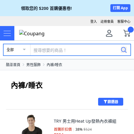
領取您的
$200
首購優惠卷!
打開 App
登入
註冊會員
客服中心
全部
酷澎首頁
男性服飾
內褲/睡衣
內褲/睡衣
篩選器
TRY 男士用Heat Up發熱內衣褲組
首購折扣價
38
%
$524