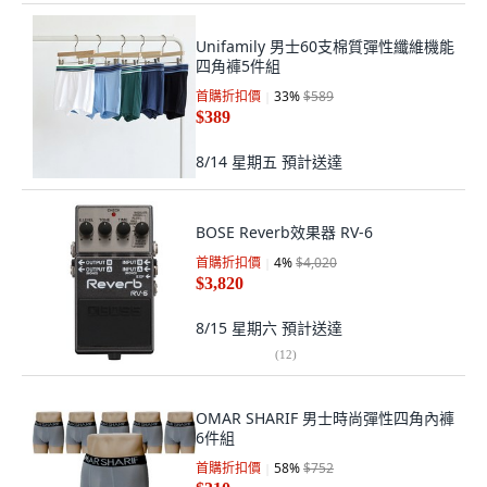
Unifamily 男士60支棉質彈性纖維機能
四角褲5件組
首購折扣價
33
%
$589
$389
8/14 星期五
預計送達
BOSE Reverb效果器 RV-6
首購折扣價
4
%
$4,020
$3,820
8/15 星期六
預計送達
(
12
)
OMAR SHARIF 男士時尚彈性四角內褲
6件組
首購折扣價
58
%
$752