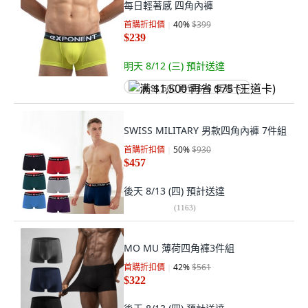
每日輕著感 四角內褲
首購折扣價
40
%
$399
$239
明天 8/12 (三)
預計送達
满 $1,500 再省 $75 (王道卡)
SWISS MILITARY 男款四角內褲 7件組
首購折扣價
50
%
$930
$457
後天 8/13 (四)
預計送達
(
1163
)
MO MU 薄荷四角褲3件組
首購折扣價
42
%
$561
$322