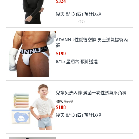
$324
後天 8/13 (四)
預計送達
(
78
)
ADANNU性感後空褲 男士透氣提臀內
褲
$199
8/15 星期六
預計送達
兒童免洗內褲 滅菌一次性透氣平角褲
49
%
$370
$188
後天 8/13 (四)
預計送達