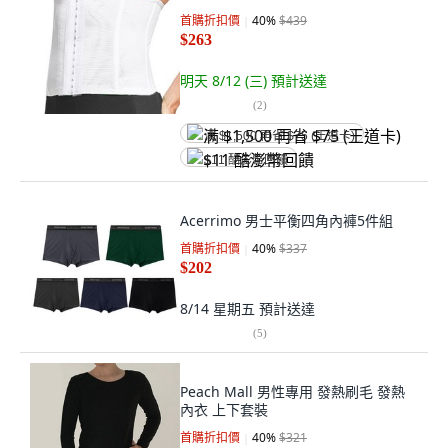
首購折扣價
40
%
$439
$263
明天 8/12 (三)
預計送達
(
2
)
满 $1,500 再省 $75 (王道卡)
$11 酷澎幣回饋
Acerrimo 男士平衡四角內褲5件組
首購折扣價
40
%
$337
$202
8/14 星期五
預計送達
(
5
)
Peach Mall 男性專用 發熱刷毛 發熱
內衣 上下套裝
首購折扣價
40
%
$321