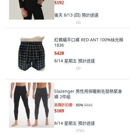
$192
後天 8/13 (四)
預計送達
(
2
)
紅螞蟻平口褲 RED ANT 100%絲光棉
1836
$420
8/14 星期五
預計送達
(
2
)
Slazenger 男性用保暖刷毛發熱緊身
褲 2件組
首購折扣價
80
%
$888
$169
8/14 星期五
預計送達
(
751
)