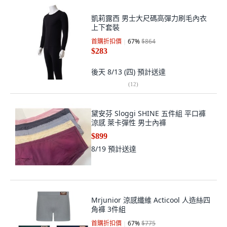
凱莉露西 男士大尺碼高彈力刷毛內衣
上下套裝
首購折扣價
67
%
$864
$283
後天 8/13 (四)
預計送達
(
12
)
黛安芬 Sloggi SHINE 五件組 平口褲
涼感 萊卡彈性 男士內褲
$899
8/19
預計送達
Mrjunior 涼感纖維 Acticool 人造絲四
角褲 3件組
首購折扣價
67
%
$775