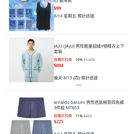
心 臺灣製
$99
8/14 星期五
預計送達
JAJU (JAJU) 男性輕量貂絨V領睡衣上下
套裝
首購折扣價
19
%
$1,004
$804
後天 8/13 (四)
預計送達
(
44
)
arnaldo bassini 男性透氣棉質四角褲
3件組 MT653
首購折扣價
71
%
$803
$225
8/14 星期五
預計送達