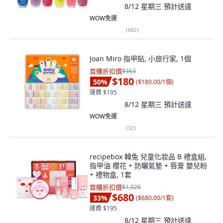
8/12 星期三
預計送達
WOW免運
(
682
)
Joan Miro 指甲貼, 小旅行家, 1個
首購折扣價
$363
$180
50
%
(
$180.00/1個
)
運費 $195
8/12 星期三
預計送達
WOW免運
(
32
)
recipebox 韓兔 兒童化妝品 B 禮盒組,
指甲油 櫻花 + 防曬氣墊 + 唇膏 嬰兒粉
+ 禮物盒, 1套
首購折扣價
$1,026
$680
33
%
(
$680.00/1套
)
運費 $195
8/12 星期三
預計送達