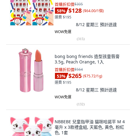
首購折扣價
$305
$128
58
%
(
$64.00/1個
)
運費 $195
8/12 星期三
預計送達
WOW免運
(
315
)
bong bong friends 造型孩童唇膏
3.5g, Peach Orange, 1入
首購折扣價
$564
$265
53
%
(
$75.72/1g
)
運費 $195
8/12 星期三
預計送達
WOW免運
(
132
)
NBBEBE 兒童指甲油 貓咪哈諾平 M 4
毫升 x 3款禮盒組, 天藍色, 黃色, 粉紅
色, 1套