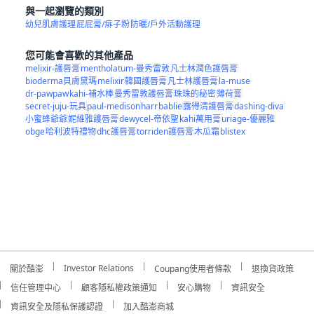
與一起瀏覽的類別
幼兒肌膚護理
屁屁膏/痱子粉
防曬/戶外活動護理
您可能會喜歡的其他產品
melixir-護唇膏
mentholatum-曼秀雷敦
凡士林潤色護唇膏
bioderma貝膚黛瑪
melixir
韓國護唇膏
凡士林護唇膏
la-muse
dr-pawpaw
kahi-補水棒
曼秀雷敦護唇膏
珠珠的秘密
薄荷膏
secret-juju-玩具
paul-medison
harr
bablie
露得清護唇膏
dashing-diva
小蜜蜂爺爺
妮維雅護唇膏
dewycel-帝依聖
kahi萬用膏
uriage-優麗雅
obge
哈利波特禮物
dhc護唇膏
torriden護唇膏
木瓜霜
blistex
Investor Relations
關於酷澎
Coupang使用者條款
退換貨政策
信任管理中心
顧客隱私權政策通知
安心購物
資訊安全
資訊安全及隱私保護認證
加入酷澎商城