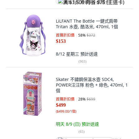
满 $1,500 再省 $75 (王道卡)
LiLFANT The Bottle 一鍵式肩帶
Tritan 水壺, 酷洛米, 470ml, 1個
首購折扣價
58
%
$372
$153
8/12 星期三
預計送達
(
903
)
Skater 不鏽鋼保溫水壺 SDC4,
POWER汪汪隊 粉色 + 綠色, 470ml, 1
個
首購折扣價
28
%
$699
$499
(
$499.00/1個
)
明天 8/9 (日)
預計送達
(
65
)