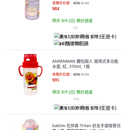
首購折扣價
40
%
$140
$84
明天 8/9 (日)
預計送達
(
5
)
满 $1,500 再省 $75 (王道卡)
$4 酷澎幣回饋
ANPANMAN 麵包超人 兩用式多功能
水壺, 紅, 370ml, 1個
首購折扣價
40
%
$159
$95
明天 8/9 (日)
預計送達
(
14
)
满 $1,500 再省 $75 (王道卡)
bablov 花伴森 Tritan 好友手提吸管兒