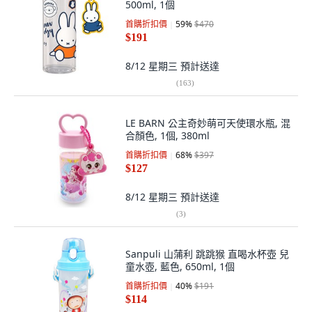
500ml, 1個
首購折扣價
59
%
$470
$191
8/12 星期三
預計送達
(
163
)
LE BARN 公主奇妙萌可天使環水瓶, 混
合顏色, 1個, 380ml
首購折扣價
68
%
$397
$127
8/12 星期三
預計送達
(
3
)
Sanpuli 山蒲利 跳跳猴 直喝水杯壺 兒
童水壺, 藍色, 650ml, 1個
首購折扣價
40
%
$191
$114