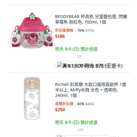
BEDDYBEAR 杯具熊 兒童麵包壺, 閃耀
草莓熊 粉紅色, 700ml, 1個
折扣後價格
76
%
$778
$186
明天 8/9 (日)
預計送達
(
3
)
满 $1,500 再省 $75 (王道卡)
Richell 利其爾 大飲口兩用直飲杯 1歲
半以上, Miffy米飛 米色 + 透明色,
240ml, 1個
首購折扣價
40
%
$490
$294
明天 8/9 (日)
預計送達
(
20
)