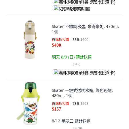
满 $1,500 再省 $75 (王道卡)
$35 酷澎幣回饋
Skater 不鏽鋼水壺, 米奇米妮, 470ml,
1個
首購折扣價
33
%
$600
$400
明天 8/9 (日)
預計送達
(
345
)
满 $1,500 再省 $75 (王道卡)
Skater 一鍵式透明水瓶, 綠色恐龍,
480ml, 1個
首購折扣價
73
%
$593
$157
8/12 星期三
預計送達
(
3228
)