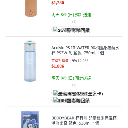
$1,280
明天 8/9 (日)
預計送達
(
1
)
$67 酷澎幣回饋
AcoMo PS III WATER 90秒隨身殺菌水
杯 PS3W-B, 藍色, 750ml, 1個
首購折扣價
9
%
$2,086
$1,886
明天 8/9 (日)
預計送達
(
1
)
最高再省 $95 (王道卡)
$99 酷澎幣回饋
BEDDYBEAR 杯具熊 兒童糯米保溫杯,
潮流米奇 藍色, 530ml, 1個