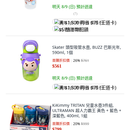
明天 8/9 (日)
預計送達
(
7
)
满 $1,500 再省 $75 (王道卡)
$5 酷澎幣回饋
Skater 頭型吸管水壼, BUZZ 巴斯光年,
590ml, 1個
首購折扣價
26
%
$761
$561
明天 8/9 (日)
預計送達
满 $1,500 再省 $75 (王道卡)
KiKimmy TRITAN 兒童水壺3件組,
ULTRAMAN 超人力霸王 黃色 + 藍色 +
深藍色, 400ml, 1組
首購折扣價
20
%
$999
$799