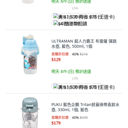
明天 8/9 (日)
預計送達
(
24
)
满 $1,500 再省 $75 (王道卡)
$4 酷澎幣回饋
ULTRAMAN 超人力霸王 布雷薩 彈跳
水壺, 藍色, 500ml, 1個
首購折扣價
40
%
$216
$129
明天 8/9 (日)
預計送達
(
19
)
满 $1,500 再省 $75 (王道卡)
PUKU 藍色企鵝 Tritan掀蓋揹帶直飲水
壺, 330ml, 1個, 藍色
首購折扣價
40
%
$299
$179