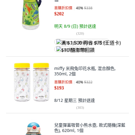
首購折扣價
40
%
$338
$202
明天 8/9 (日)
預計送達
(
320
)
满 $1,500 再省 $75 (王道卡)
$10 酷澎幣回饋
miffy 米飛兔印花水瓶, 混合顏色,
350ml, 2個
首購折扣價
40
%
$322
$193
8/12 星期三
預計送達
(
303
)
兒童彈蓋吸管小熊水壺, 款式隨機(深藍
色), 620ml, 1個