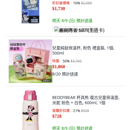
折扣後價格
16
%
$2,080
$1,730
明天 8/9 (日)
預計送達
最高再省 $87 (王道卡)
兒童純鈦保溫杯, 粉色 禮盒裝, 1個,
500ml
特價
50
%
$3,760
$1,860
8/20
預計送達
BEDDYBEAR 杯具熊 復古兒童保溫壺,
米妮 粉色 + 白色, 600ml, 1個
首購折扣價
21
%
$928
$728
明天 8/9 (日)
預計送達