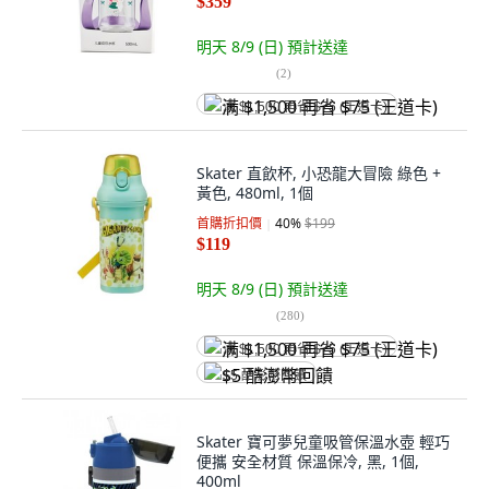
$359
明天 8/9 (日)
預計送達
(
2
)
满 $1,500 再省 $75 (王道卡)
Skater 直飲杯, 小恐龍大冒險 綠色 +
黃色, 480ml, 1個
首購折扣價
40
%
$199
$119
明天 8/9 (日)
預計送達
(
280
)
满 $1,500 再省 $75 (王道卡)
$5 酷澎幣回饋
Skater 寶可夢兒童吸管保溫水壺 輕巧
便攜 安全材質 保溫保冷, 黑, 1個,
400ml