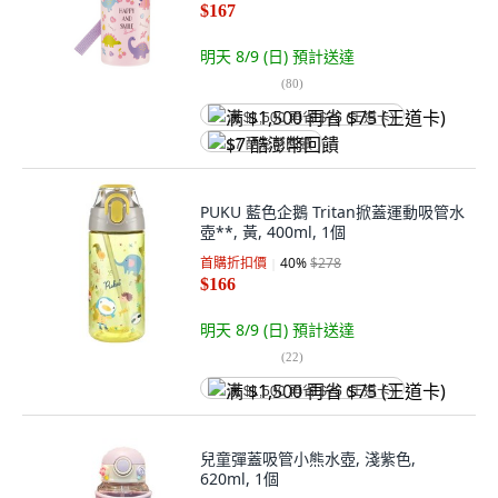
$167
明天 8/9 (日)
預計送達
(
80
)
满 $1,500 再省 $75 (王道卡)
$7 酷澎幣回饋
PUKU 藍色企鵝 Tritan掀蓋運動吸管水
壺**, 黃, 400ml, 1個
首購折扣價
40
%
$278
$166
明天 8/9 (日)
預計送達
(
22
)
满 $1,500 再省 $75 (王道卡)
兒童彈蓋吸管小熊水壺, 淺紫色,
620ml, 1個