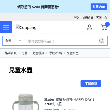
領取您的
$200
首購優惠卷!
打開 App
登入
註冊會員
客服中心
全部
酷澎首頁
母嬰
兒童餐具
學校/外出
兒童水壺
兒童水壺
篩選器
Skater 寬底吸管杯 HAPPY DAY S
370ml, 1瓶