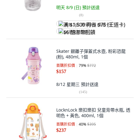
明天 8/9 (日)
預計送達
(
8
)
满 $1,500 再省 $75 (王道卡)
$6 酷澎幣回饋
Skater 銀離子彈蓋式水壺, 粉彩恐龍
(粉), 480ml, 1個
首購折扣價
79
%
$772
$157
8/12 星期三
預計送達
(
145
)
LocknLock 樂扣樂扣 兒童背帶水瓶, 透
明色 + 黃色, 400ml, 1個
首購折扣價
40
%
$395
$237