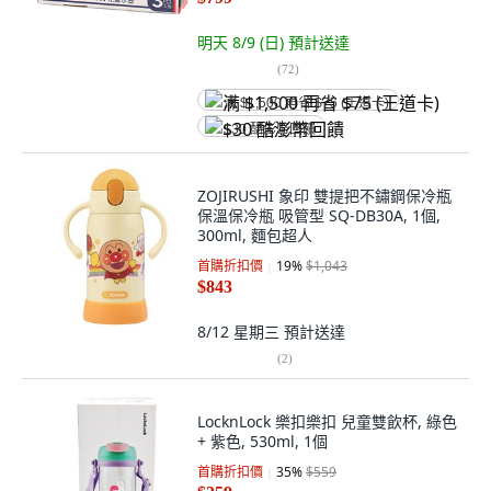
明天 8/9 (日)
預計送達
(
72
)
满 $1,500 再省 $75 (王道卡)
$30 酷澎幣回饋
ZOJIRUSHI 象印 雙提把不鏽鋼保冷瓶
保溫保冷瓶 吸管型 SQ-DB30A, 1個,
300ml, 麵包超人
首購折扣價
19
%
$1,043
$843
8/12 星期三
預計送達
(
2
)
LocknLock 樂扣樂扣 兒童雙飲杯, 綠色
+ 紫色, 530ml, 1個
首購折扣價
35
%
$559