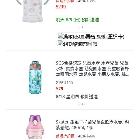
首購折扣價
40
%
$399
$239
明天 8/9 (日)
預計送達
(
5
)
满 $1,500 再省 $75 (王道卡)
$10 酷澎幣回饋
SGS合格認證 兒童水壺 水壺兒童 兒童
水杯 寶寶水壺 幼兒園水壺 兒童吸管杯
幼稚園水壺 幼兒水壺 小朋友水壺, 綠
色恐龍, 1個, 600ml
21
%
$100
$79
8/13 星期四
預計送達
(
64
)
Skater 銀離子抑菌兒童直飲冷水壺, 粉
紫恐龍, 480ml, 1個
首購折扣價
40
%
$279