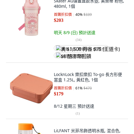
Skater AG彈蓋直飲水壺, 美樂蒂 粉色,
480ml, 1個
首購折扣價
40
%
$339
$203
明天 8/9 (日)
預計送達
(
34
)
满 $1,500 再省 $75 (王道卡)
$8 酷澎幣回饋
LocknLock 樂扣樂扣 To-go 長方形便
當盒 1.25L, 黃紅色, 1個
首購折扣價
61
%
$470
$179
8/12 星期三
預計送達
(
1
)
LiLFANT 米菲吊飾透明水瓶, 混合色,