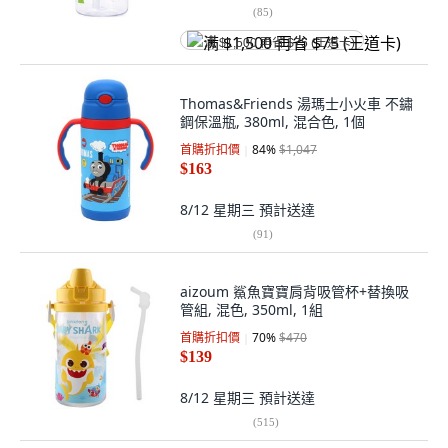
(
85
)
满 $1,500 再省 $75 (王道卡)
Thomas&Friends 湯瑪士小火車 不鏽
鋼保溫瓶, 380ml, 混合色, 1個
首購折扣價
84
%
$1,047
$163
8/12 星期三
預計送達
(
91
)
aizoum 鯊魚寶寶肩背吸管杯+替換吸
管組, 混色, 350ml, 1組
首購折扣價
70
%
$470
$139
8/12 星期三
預計送達
(
515
)