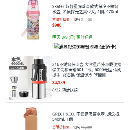
Skater 超輕量彈蓋直飲式保冷不鏽鋼
水壺, 名偵探光之美少女, 1個, 470ml
首購折扣價
18
%
$1,108
$908
明天 8/9 (日)
預計送達
满 $1,500 再省 $75 (王道卡)
316不銹鋼保溫壺 大容量戶外車載便攜
學生高檔全鋼601, 1個, 6000毫陞 盃刷
提手 ,寶石黑 保溫保冷 PP開關
$4,589
8/22
預計送達
GRECH&CO. 不鏽鋼吸管水壺, 想念橙,
540ml, 1個
首購折扣價
13
%
$1,480