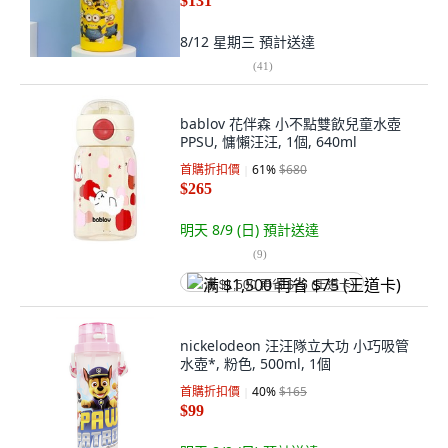
$131
8/12 星期三
預計送達
(
41
)
bablov 花伴森 小不點雙飲兒童水壺
PPSU, 慵懶汪汪, 1個, 640ml
首購折扣價
61
%
$680
$265
明天 8/9 (日)
預計送達
(
9
)
满 $1,500 再省 $75 (王道卡)
nickelodeon 汪汪隊立大功 小巧吸管
水壺*, 粉色, 500ml, 1個
首購折扣價
40
%
$165
$99