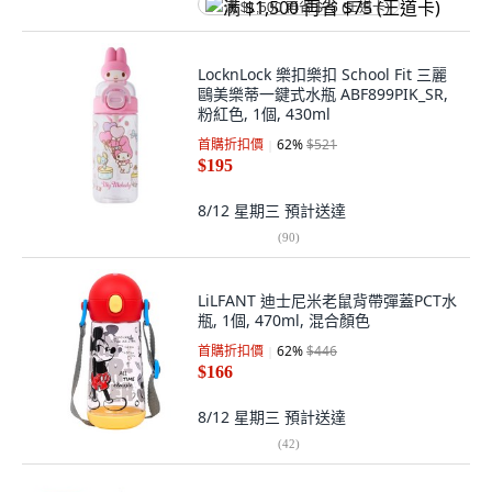
满 $1,500 再省 $75 (王道卡)
LocknLock 樂扣樂扣 School Fit 三麗
鷗美樂蒂一鍵式水瓶 ABF899PIK_SR,
粉紅色, 1個, 430ml
首購折扣價
62
%
$521
$195
8/12 星期三
預計送達
(
90
)
LiLFANT 迪士尼米老鼠背帶彈蓋PCT水
瓶, 1個, 470ml, 混合顏色
首購折扣價
62
%
$446
$166
8/12 星期三
預計送達
(
42
)