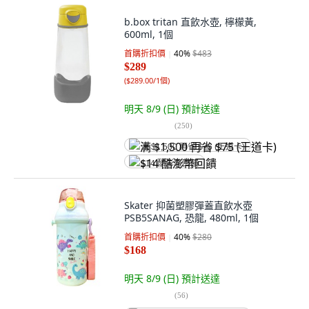
b.box tritan 直飲水壺, 檸檬黃,
600ml, 1個
首購折扣價
40
%
$483
$289
(
$289.00/1個
)
明天 8/9 (日)
預計送達
(
250
)
满 $1,500 再省 $75 (王道卡)
$14 酷澎幣回饋
Skater 抑菌塑膠彈蓋直飲水壺
PSB5SANAG, 恐龍, 480ml, 1個
首購折扣價
40
%
$280
$168
明天 8/9 (日)
預計送達
(
56
)