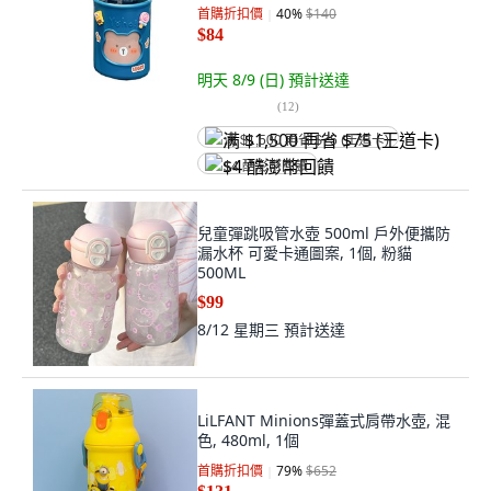
首購折扣價
40
%
$140
$84
明天 8/9 (日)
預計送達
(
12
)
满 $1,500 再省 $75 (王道卡)
$4 酷澎幣回饋
兒童彈跳吸管水壺 500ml 戶外便攜防
漏水杯 可愛卡通圖案, 1個, 粉貓
500ML
$99
8/12 星期三
預計送達
LiLFANT Minions彈蓋式肩帶水壺, 混
色, 480ml, 1個
首購折扣價
79
%
$652