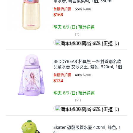
童水壺, 莓園果果粉, 1個, 550ml
首購折扣價
55
%
$380
$168
明天 8/9 (日)
預計送達
(
7
)
满 $1,500 再省 $75 (王道卡)
BEDDYBEAR 杯具熊 一杯雙蓋聯名款
兒童水壺 艾莎女王, 紫色, 520ml, 1個
首購折扣價
40
%
$208
$124
明天 8/9 (日)
預計送達
(
51
)
满 $1,500 再省 $75 (王道卡)
Skater 恐龍吸管水壺 420ml, 綠色, 1
個