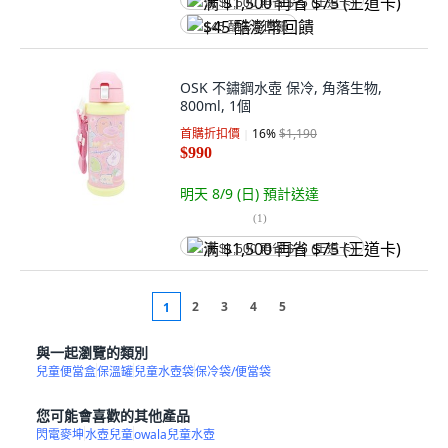
满 $1,500 再省 $75 (王道卡)
$45 酷澎幣回饋
OSK 不鏽鋼水壺 保冷, 角落生物,
800ml, 1個
首購折扣價
16
%
$1,190
$990
明天 8/9 (日)
預計送達
(
1
)
满 $1,500 再省 $75 (王道卡)
2
3
4
5
1
與一起瀏覽的類別
兒童便當盒
保溫罐
兒童水壺袋
保冷袋/便當袋
您可能會喜歡的其他產品
閃電麥坤
水壺兒童
owala兒童水壺