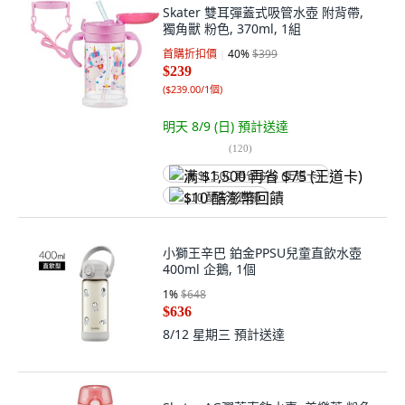
Skater 雙耳彈蓋式吸管水壺 附背帶,
獨角獸 粉色, 370ml, 1組
首購折扣價
40
%
$399
$239
(
$239.00/1個
)
明天 8/9 (日)
預計送達
(
120
)
满 $1,500 再省 $75 (王道卡)
$10 酷澎幣回饋
小獅王辛巴 鉑金PPSU兒童直飲水壺
400ml 企鵝, 1個
1
%
$648
$636
8/12 星期三
預計送達