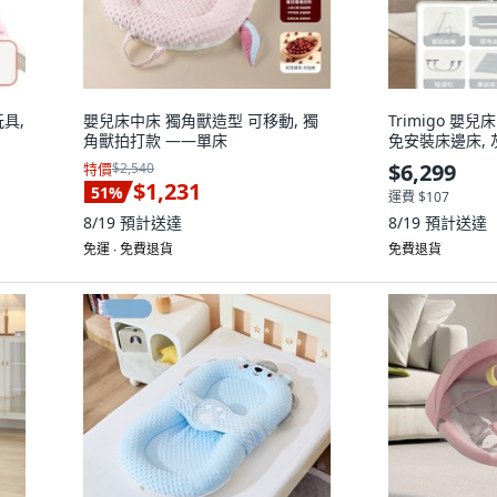
具,
嬰兒床中床 獨角獸造型 可移動, 獨
Trimigo 嬰
角獸拍打款 ——單床
免安裝床邊床, 
$6,299
特價
$2,540
$1,231
51
%
運費 $107
8/19
預計送達
8/19
預計送達
免運 ∙ 免費退貨
免費退貨