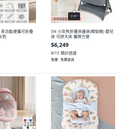
兒床 多功能便攜可折疊
SN 小灰熊折疊床邊床(贈蚊帳) 嬰兒
灰色
床 可拼大床 攜帶方便
$6,249
8/15
預計送達
免運 ∙ 免費退貨