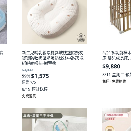
 寶
新生兒哺乳躺喂枕斜坡枕墊餵奶枕
5合1多功能櫸木
寶寶防吐奶溢奶嗆奶枕牀中牀跨境,
床 嬰兒成長床,
絎縫躺喂枕-樹葉熊
$9,880
$3,937
8/11 星期二
預
$1,575
59
%
免運 ∙ 免費退貨
運費 $75
8/19
預計送達
免費退貨