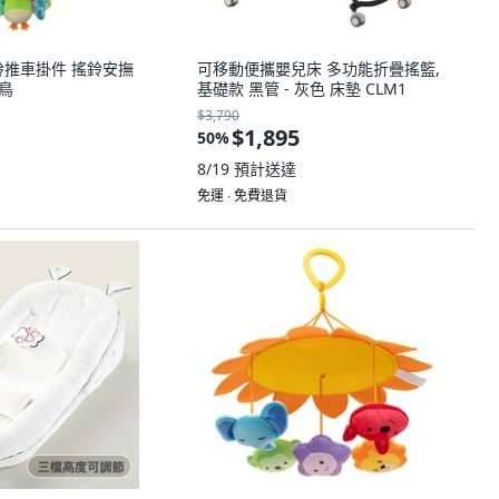
鈴推車掛件 搖鈴安撫
可移動便攜嬰兒床 多功能折疊搖籃,
虹鳥
基礎款 黑管 - 灰色 床墊 CLM1
$3,790
$1,895
50
%
8/19
預計送達
免運 ∙ 免費退貨