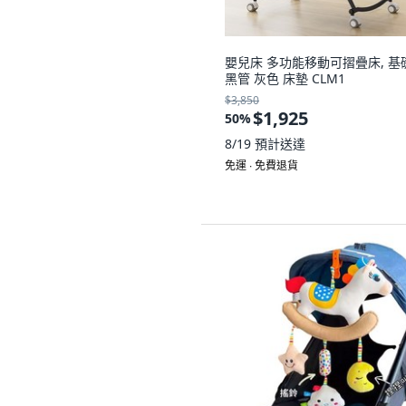
嬰兒床 多功能移動可摺疊床, 基
黑管 灰色 床墊 CLM1
$3,850
$1,925
50
%
8/19
預計送達
免運 ∙ 免費退貨