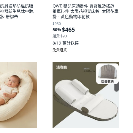
奶斜坡墊防溢奶嗆
QWE 嬰兒床頭掛件 寶寶風鈴搖鈴
神器新生兒牀中牀,
推車掛件 太陽花視覺床鈴, 太陽花車
牀-帶綁帶
掛 - 黃色動物印花款
$930
$465
50
%
運費 $90
8/19
預計送達
免費退貨