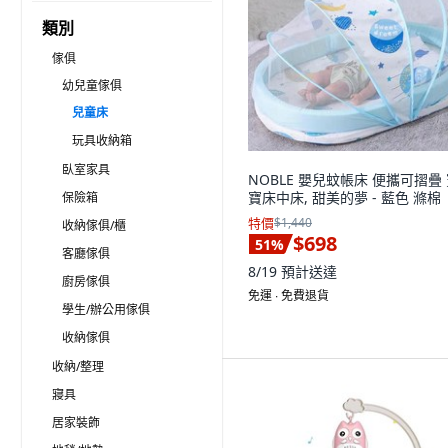
類別
傢俱
幼兒童傢俱
兒童床
玩具收納箱
臥室家具
NOBLE 嬰兒蚊帳床 便攜可摺疊
寶床中床, 甜美的夢 - 藍色 滌棉
保險箱
特價
$1,440
收納傢俱/櫃
$698
51
%
客廳傢俱
8/19
預計送達
廚房傢俱
免運 ∙ 免費退貨
學生/辦公用傢俱
收納傢俱
收納/整理
寢具
居家裝飾