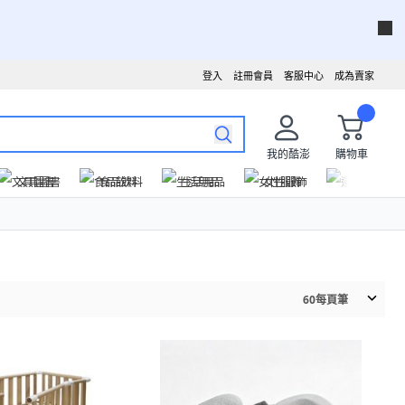
登入
註冊會員
客服中心
成為賣家
我的酷澎
購物車
文具圖書
食品飲料
生活用品
女性服飾
運動戶外
60
每頁筆