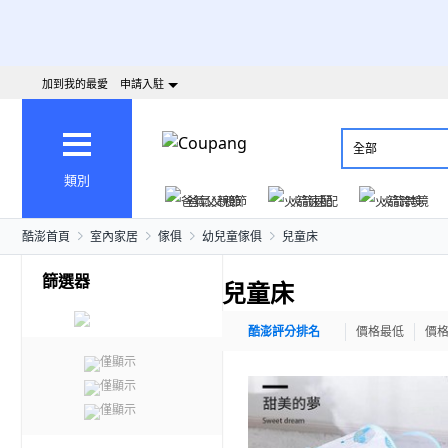
加到我的最愛
申請入駐
全部
類別
爸氣父親節
火箭速配
火箭跨境
酷澎首頁
室內家居
傢俱
幼兒童傢俱
兒童床
篩選器
兒童床
酷澎評分排名
價格最低
價
僅顯示
僅顯示
僅顯示