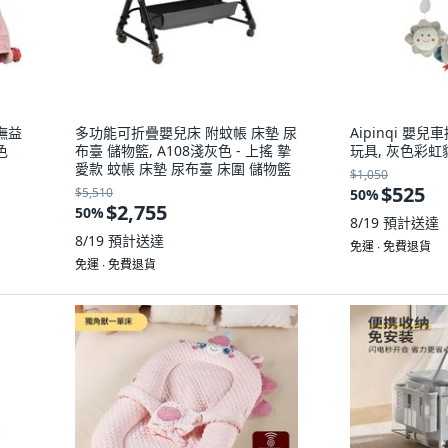
撫益
多功能可折疊嬰兒床 附蚊帳 床墊 尿
Aipinqi 嬰
色
布臺 儲物籃, A108淺灰色 - 上搖 摯
玩具, 灰色彩
愛款 蚊帳 床墊 尿布臺 床圍 儲物籃
$1,050
$525
$5,510
50
%
$2,755
50
%
8/19
預計送達
8/19
預計送達
免運 ∙ 免費退貨
免運 ∙ 免費退貨