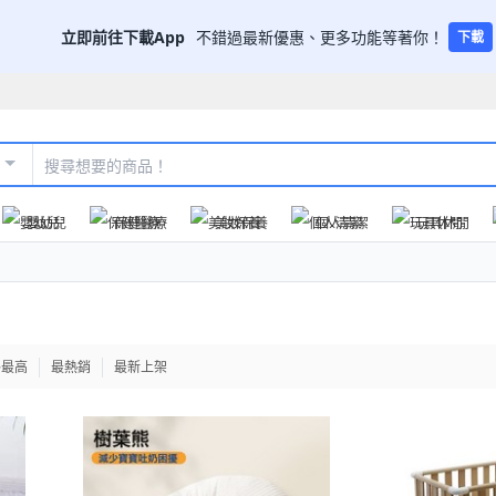
立即前往下載App
不錯過最新優惠、更多功能等著你！
下載
嬰幼兒
保健醫療
美妝保養
個人清潔
玩具休閒
格最高
最熱銷
最新上架