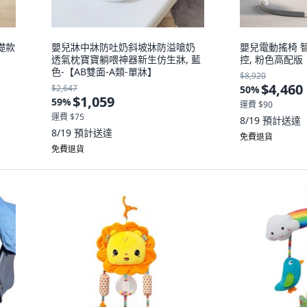
礎款
嬰兒牀中牀防吐奶斜坡牀防溢嗆奶
嬰兒電動搖椅 
透氣枕寶寶躺喂神器新生仿生牀, 藍
控, 粉色高配版
色-【AB雙面-A類-單牀】
$8,920
$4,460
$2,647
50
%
$1,059
59
%
運費 $90
運費 $75
8/19
預計送達
8/19
預計送達
免費退貨
免費退貨