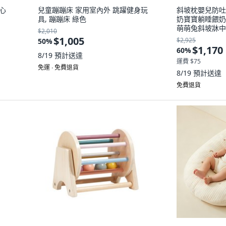
愛心
兒童蹦蹦床 家用室內外 跳躍健身玩
斜坡枕嬰兒防吐
具, 蹦蹦床 綠色
奶寶寶躺睡餵奶
萌萌兔斜坡牀中
$2,010
$1,005
$2,925
50
%
$1,170
60
%
8/19
預計送達
運費 $75
免運 ∙ 免費退貨
8/19
預計送達
免費退貨