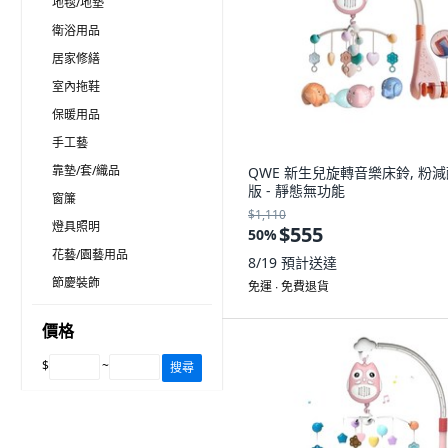
地毯/地墊
衛浴用品
居家修繕
室內拖鞋
保暖用品
手工藝
靠墊/套/織品
QWE 新生兒旋轉音樂床鈴, 粉
版 - 靜態無功能
窗簾
$1,110
燈具照明
$555
50
%
花藝/園藝用品
8/19
預計送達
節慶裝飾
免運 ∙ 免費退貨
價格
$
~
搜尋