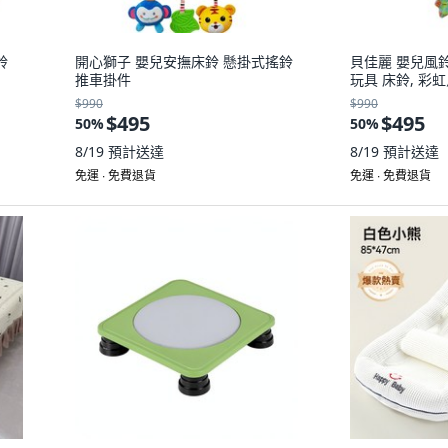
鈴
開心獅子 嬰兒安撫床鈴 懸掛式搖鈴
貝佳麗 嬰兒風
推車掛件
玩具 床鈴, 彩
$990
$990
$495
$495
50
%
50
%
8/19
預計送達
8/19
預計送達
免運 ∙ 免費退貨
免運 ∙ 免費退貨