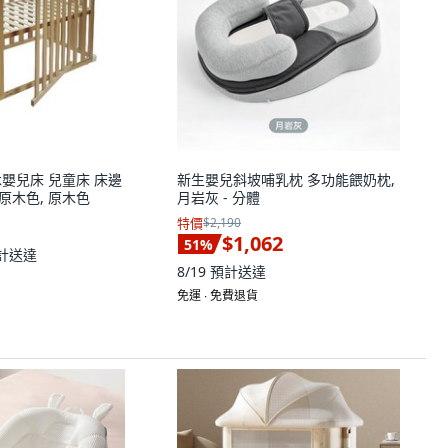
嬰兒床 兒童床 床邊
新生嬰兒斜坡哺乳枕 多功能餵奶枕,
 原木色, 原木色
月岩灰 - 分體
特價
$2,190
$1,062
51
%
計送達
8/19
預計送達
免運 ∙ 免費退貨