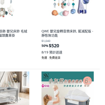
兒車掛飾 嬰兒床鈴 毛絨
QWE 嬰兒旋轉音樂床鈴, 藍減配版 -
虹貓頭鷹車掛
靜態無功能
$1,040
$520
50
%
8/19
預計送達
免運 ∙ 免費退貨