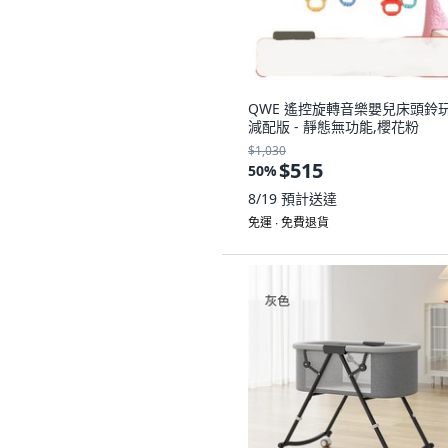
QWE 遙控旋轉音樂嬰兒床頭鈴玩
減配版 - 靜態無功能,櫻花粉
$1,030
$515
50
%
8/19
預計送達
免運 ∙ 免費退貨