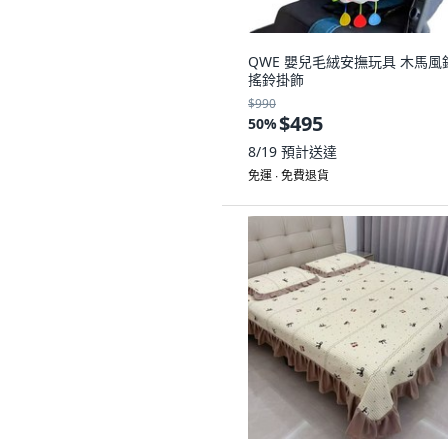
QWE 嬰兒毛絨安撫玩具 木馬風
搖鈴掛飾
$990
$495
50
%
8/19
預計送達
免運 ∙ 免費退貨