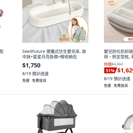
減配
SeedFuture 便攜式仿生嬰兒床, 牀
嬰兒防吐奶斜坡
中牀+星星月亮掛偶+贈收納包
用，附定型枕, 
$1,750
特價
$3,360
$1,62
51
%
8/19
預計送達
8/19
預計送達
免運 ∙ 免費退貨
免運 ∙ 免費退貨