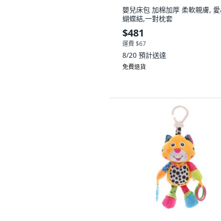
嬰兒床包 加棉加厚 柔軟親膚, 
蝴蝶結,一對枕套
$481
運費 $67
8/20
預計送達
免費退貨