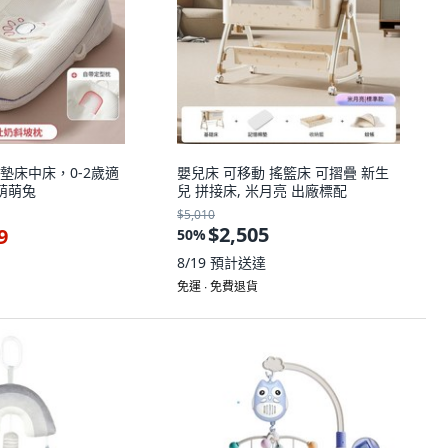
墊床中床，0-2歲適
嬰兒床 可移動 搖籃床 可摺疊 新生
萌萌兔
兒 拼接床, 米月亮 出廠標配
$5,010
$2,505
9
50
%
8/19
預計送達
免運 ∙ 免費退貨