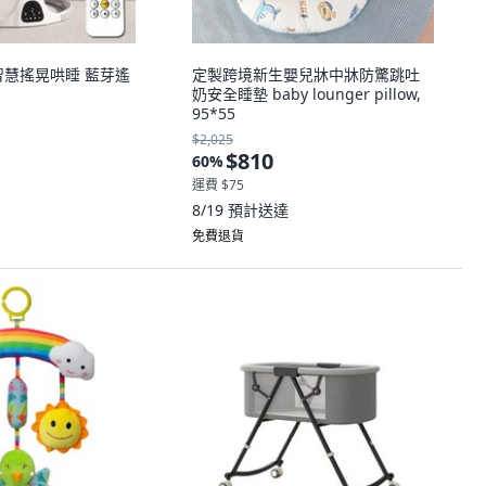
智慧搖晃哄睡 藍芽遙
定製跨境新生嬰兒牀中牀防驚跳吐
奶安全睡墊 baby lounger pillow,
95*55
$2,025
$810
60
%
運費 $75
8/19
預計送達
免費退貨