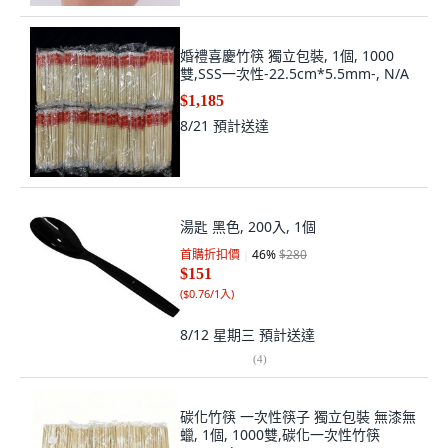
婚禮喜慶竹筷 獨立包裝, 1個, 1000
雙,SSS一次性-22.5cm*5.5mm-, N/A
$1,185
8/21
預計送達
湯匙 黑色, 200入, 1個
首購折扣價
46
%
$280
$151
(
$0.76/1入
)
8/12 星期三
預計送達
(
4
)
碳化竹筷 一次性筷子 獨立包裝 無漆無
蠟, 1個, 1000雙,碳化一次性竹筷