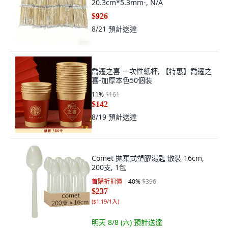
20.3cm*5.3mm-, N/A
$926
8/21
預計送達
喬遷之喜 一次性紙杯, 【特惠】喬遷之
喜-加厚本色50個裝
11
%
$161
$142
8/19
預計送達
Comet 拋棄式塑膠湯匙 散裝 16cm,
200支, 1包
首購折扣價
40
%
$396
$237
(
$1.19/1入
)
明天 8/8 (六)
預計送達