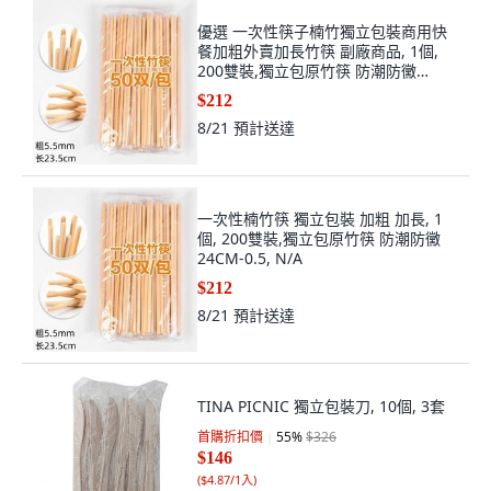
優選 一次性筷子楠竹獨立包裝商用快
餐加粗外賣加長竹筷 副廠商品, 1個,
200雙裝,獨立包原竹筷 防潮防黴
24CM-0.5
$212
8/21
預計送達
一次性楠竹筷 獨立包裝 加粗 加長, 1
個, 200雙裝,獨立包原竹筷 防潮防黴
24CM-0.5, N/A
$212
8/21
預計送達
TINA PICNIC 獨立包裝刀, 10個, 3套
首購折扣價
55
%
$326
$146
(
$4.87/1入
)