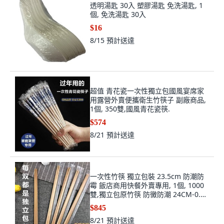
透明湯匙 30入 塑膠湯匙 免洗湯匙, 1
個, 免洗湯匙 30入
$16
8/15
預計送達
超值 青花瓷一次性獨立包國風宴席家
用露營外賣便攜衛生竹筷子 副廠商品,
1個, 350雙,國風青花瓷筷.
$574
8/21
預計送達
一次性竹筷 獨立包裝 23.5cm 防潮防
霉 飯店商用快餐外賣專用, 1個, 1000
雙,獨立包原竹筷 防黴防潮 24CM-0.5,
N/A
$845
8/21
預計送達