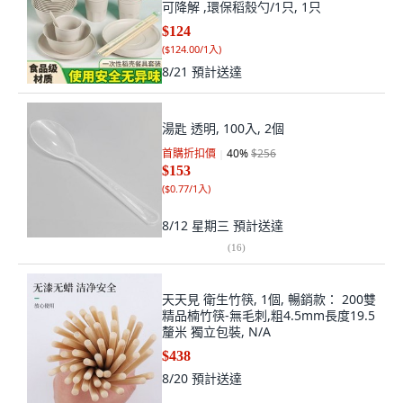
可降解 ,環保稻殼勺/1只, 1只
$124
(
$124.00/1入
)
8/21
預計送達
湯匙 透明, 100入, 2個
首購折扣價
40
%
$256
$153
(
$0.77/1入
)
8/12 星期三
預計送達
(
16
)
天天見 衛生竹筷, 1個, 暢銷款： 200雙
精品楠竹筷-無毛刺,粗4.5mm長度19.5
釐米 獨立包裝, N/A
$438
8/20
預計送達