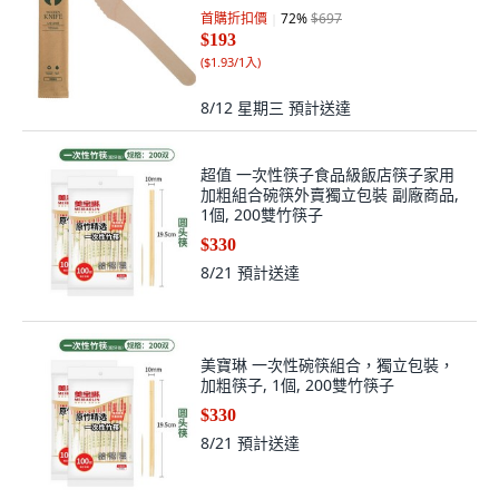
首購折扣價
72
%
$697
$193
(
$1.93/1入
)
8/12 星期三
預計送達
超值 一次性筷子食品級飯店筷子家用
加粗組合碗筷外賣獨立包裝 副廠商品,
1個, 200雙竹筷子
$330
8/21
預計送達
美寶琳 一次性碗筷組合，獨立包裝，
加粗筷子, 1個, 200雙竹筷子
$330
8/21
預計送達