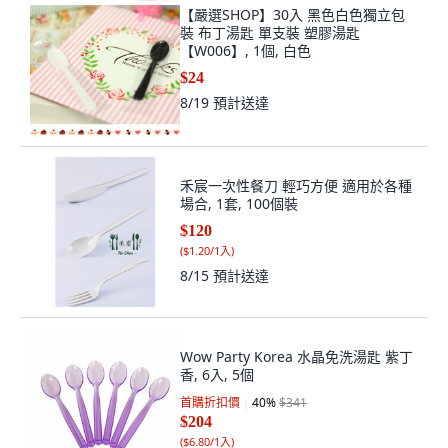
【嚴選SHOP】30入 黑色白色獨立包
裝 布丁湯匙 單支裝 塑膠湯匙
【W006】, 1個, 白色
$24
8/19
預計送達
禾宸一次性餐刀 輕巧方便 適用於各種
場合, 1套, 100個裝
$120
(
$1.20/1入
)
8/15
預計送達
Wow Party Korea 水晶免洗湯匙 紫丁
香, 6入, 5個
首購折扣價
40
%
$341
$204
(
$6.80/1入
)