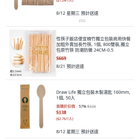
(
$1.24/1入
)
8/12 星期三
預計送達
(
55
)
性筷子飯店便宜楠竹獨立包裝商用快餐
加粗外賣加長竹筷, 1個, 800雙裝,獨立
包原竹筷 防潮防黴 24CM-0.5
$669
8/21
預計送達
Draw Life 獨立包裝木製湯匙 160mm,
1個, 50入
首購折扣價
57
%
$326
$138
(
$2.76/1入
)
8/12 星期三
預計送達