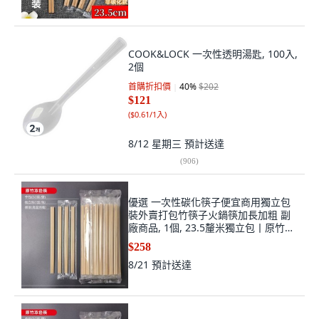
COOK&LOCK 一次性透明湯匙, 100入,
2個
首購折扣價
40
%
$202
$121
(
$0.61/1入
)
8/12 星期三
預計送達
(
906
)
優選 一次性碳化筷子便宜商用獨立包
裝外賣打包竹筷子火鍋筷加長加粗 副
廠商品, 1個, 23.5釐米獨立包丨原竹本
色 300雙裝
$258
8/21
預計送達