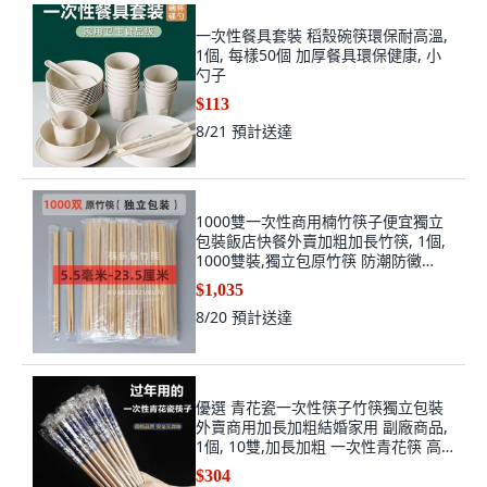
一次性餐具套裝 稻殼碗筷環保耐高溫,
1個, 每樣50個 加厚餐具環保健康, 小
勺子
$113
8/21
預計送達
1000雙一次性商用楠竹筷子便宜獨立
包裝飯店快餐外賣加粗加長竹筷, 1個,
1000雙裝,獨立包原竹筷 防潮防黴
24CM-1cm, N/A
$1,035
8/20
預計送達
優選 青花瓷一次性筷子竹筷獨立包裝
外賣商用加長加粗結婚家用 副廠商品,
1個, 10雙,加長加粗 一次性青花筷 高
品質/高顏值
$304