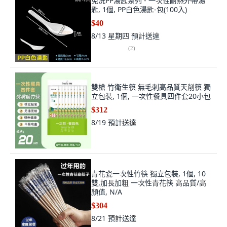
免洗PP湯匙系列 - 一次性耐熱外帶湯
匙, 1個, PP白色湯匙-包(100入)
$40
8/13 星期四
預計送達
(
2
)
雙槍 竹衛生筷 無毛刺高品質天削筷 獨
立包裝, 1個, 一次性餐具四件套20小包
$312
8/19
預計送達
青花瓷一次性竹筷 獨立包裝, 1個, 10
雙,加長加粗 一次性青花筷 高品質/高
顏值, N/A
$304
8/21
預計送達