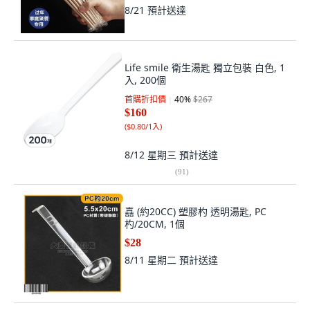
8/21
預計送達
Life smile 衛生湯匙 獨立包裝 白色, 1
入, 200個
首購折扣價
40
%
$267
$160
(
$0.80/1入
)
8/12 星期三
預計送達
(
91
)
嚞 (約20CC) 塑膠杓 透明湯匙, PC
杓/20CM, 1個
$28
8/11 星期二
預計送達