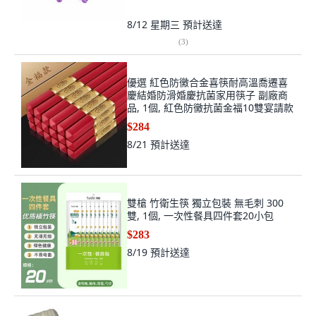
8/12 星期三
預計送達
(
3
)
優選 紅色防黴合金喜筷耐高溫喬遷喜
慶結婚防滑婚慶抗菌家用筷子 副廠商
品, 1個, 紅色防黴抗菌金福10雙宴請款
$284
8/21
預計送達
雙槍 竹衛生筷 獨立包裝 無毛刺 300
雙, 1個, 一次性餐具四件套20小包
$283
8/19
預計送達