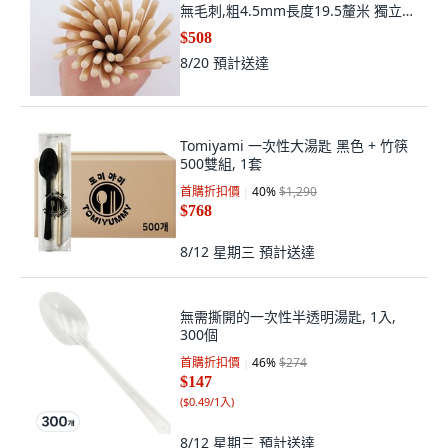
無毛刺,粗4.5mm長度19.5釐米 獨立包
裝
$508
8/20
預計送達
Tomiyami 一次性大湯匙 黑色 + 竹筷
500雙組, 1套
首購折扣價
40
%
$1,290
$768
8/12 星期三
預計送達
無需撕開的一次性半透明湯匙, 1入,
300個
首購折扣價
46
%
$274
$147
(
$0.49/1入
)
8/12 星期三
預計送達