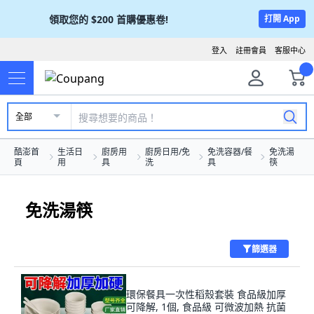
領取您的
$200
首購優惠卷!
打開 App
登入
註冊會員
客服中心
全部
酷澎首
生活日
廚房用
廚房日用/免
免洗容器/餐
免洗湯
頁
用
具
洗
具
筷
免洗湯筷
篩選器
環保餐具一次性稻殼套裝 食品級加厚
可降解, 1個, 食品級 可微波加熱 抗菌