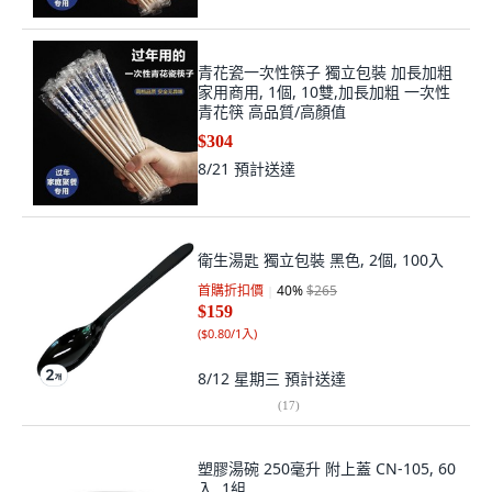
青花瓷一次性筷子 獨立包裝 加長加粗
家用商用, 1個, 10雙,加長加粗 一次性
青花筷 高品質/高顏值
$304
8/21
預計送達
衛生湯匙 獨立包裝 黑色, 2個, 100入
首購折扣價
40
%
$265
$159
(
$0.80/1入
)
8/12 星期三
預計送達
(
17
)
塑膠湯碗 250毫升 附上蓋 CN-105, 60
入, 1組