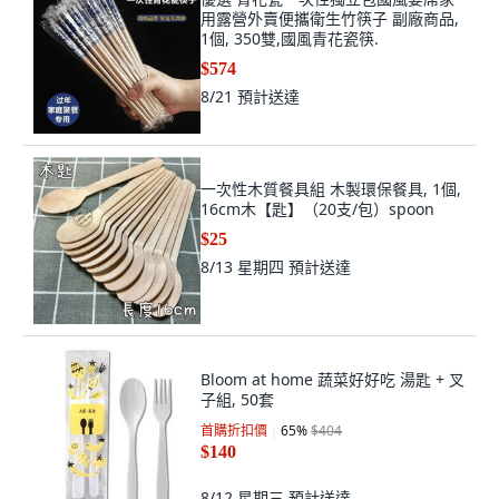
用露營外賣便攜衛生竹筷子 副廠商品,
1個, 350雙,國風青花瓷筷.
$574
8/21
預計送達
一次性木質餐具組 木製環保餐具, 1個,
16cm木【匙】（20支/包）spoon
$25
8/13 星期四
預計送達
Bloom at home 蔬菜好好吃 湯匙 + 叉
子組, 50套
首購折扣價
65
%
$404
$140
8/12 星期三
預計送達