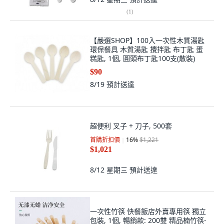
(
1
)
【嚴選SHOP】100入一次性木質湯匙
環保餐具 木質湯匙 攪拌匙 布丁匙 蛋
糕匙, 1個, 圓頭布丁匙100支(散裝)
$90
8/19
預計送達
超便利 叉子 + 刀子, 500套
首購折扣價
16
%
$1,221
$1,021
8/12 星期三
預計送達
一次性竹筷 快餐飯店外賣專用筷 獨立
包裝, 1個, 暢銷款: 200雙 精品楠竹筷-