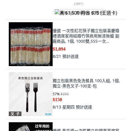
(
3897
)
满 $1,500 再省 $75 (王道卡)
優選 一次性紅花筷子獨立包裝喜慶婚
禮酒席家用結婚竹筷商用無漆無蠟 副
廠商品, 1個, 1000雙,SSS一次
性-22.5cm*5.5mm-, N/A
$1,094
8/21
預計送達
獨立包裝黑色免洗餐具 100入組, 1個,
獨立-黑色叉子-100支-包
57
%
$350
$150
8/13 星期四
預計送達
優選 青花瓷一次性獨立包國風宴席家