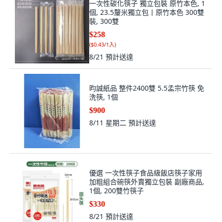
一次性碳化筷子 獨立包裝 原竹本色, 1
個, 23.5釐米獨立包丨原竹本色 300雙
裝, 300雙
$258
(
$0.43/1入
)
8/21
預計送達
昀誠紙品 整件2400雙 5.5孟宗竹筷 免
洗筷, 1個
$900
8/11 星期二
預計送達
優選 一次性筷子食品級飯店筷子家用
加粗組合碗筷外賣獨立包裝 副廠商品,
1個, 200雙竹筷子
$330
8/21
預計送達