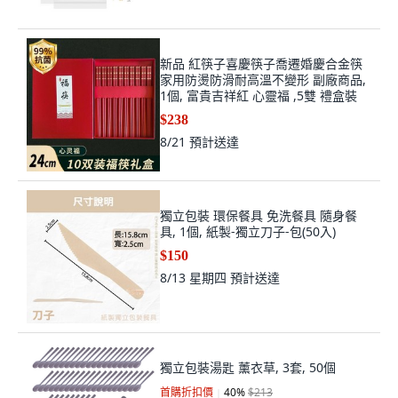
新品 紅筷子喜慶筷子喬遷婚慶合金筷
家用防燙防滑耐高溫不變形 副廠商品,
1個, 富貴吉祥紅 心靈福 ,5雙 禮盒裝
$238
8/21
預計送達
獨立包裝 環保餐具 免洗餐具 隨身餐
具, 1個, 紙製-獨立刀子-包(50入)
$150
8/13 星期四
預計送達
獨立包裝湯匙 薰衣草, 3套, 50個
首購折扣價
40
%
$213