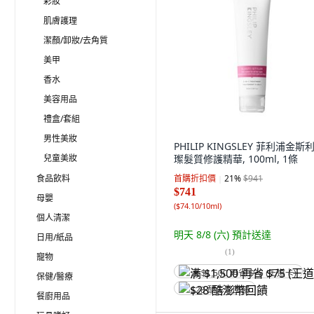
彩妝
肌膚護理
潔顏/卸妝/去角質
美甲
香水
美容用品
禮盒/套組
男性美妝
PHILIP KINGSLEY 菲利浦金斯
兒童美妝
璨髮質修護精華, 100ml, 1條
食品飲料
首購折扣價
21
%
$941
$741
母嬰
(
$74.10/10ml
)
個人清潔
明天 8/8 (六)
預計送達
日用/紙品
(
1
)
寵物
满 $1,500 再省 $75 (王道卡)
保健/醫療
$28 酷澎幣回饋
餐廚用品