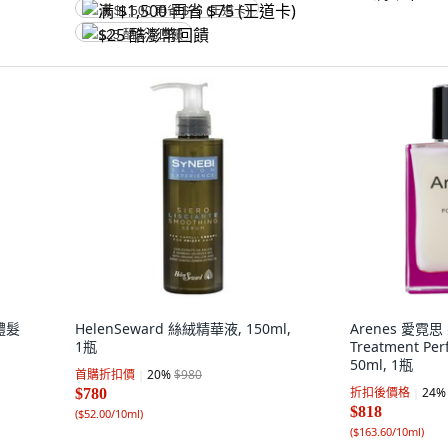
满 $1,500 再省 $75 (王道卡)
$25 酷澎幣回饋
體髮
HelenSeward 絲絨精華液, 150ml,
Arenes 愛霓思
1瓶
Treatment P
50ml, 1瓶
首購折扣價
20
%
$980
折扣後價格
24
%
$780
$818
(
$52.00/10ml
)
(
$163.60/10ml
)