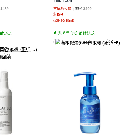
1個, 100ml
$489
首購折扣價
33
%
$599
$399
(
$39.90/10ml
)
計送達
明天 8/8 (六)
預計送達
满 $1,500 再省 $75 (王道卡)
省 $75 (王道卡)
回饋