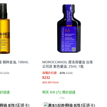
薇 精粹金油, 100ml,
MOROCCANOIL 摩洛哥優油 台灣
公司貨 紫色優油, 25ml, 1瓶
$1,696
首購折扣價
40
%
$388
$232
(
$92.80/10ml
)
計送達
明天 8/8 (六)
預計送達
(
79
)
省 $75 (王道卡)
满 $1,500 再省 $75 (王道卡)