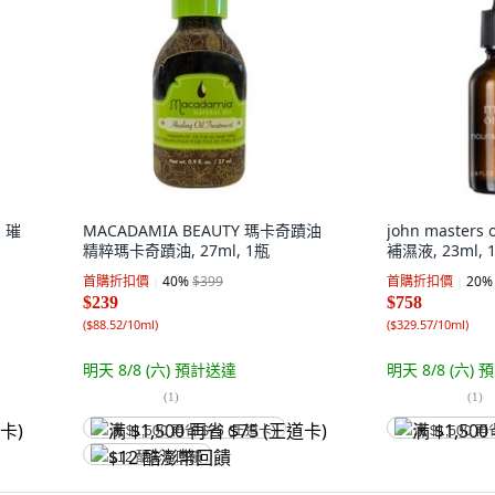
利 璀
MACADAMIA BEAUTY 瑪卡奇蹟油
john masters
精粹瑪卡奇蹟油, 27ml, 1瓶
補濕液, 23ml, 
首購折扣價
40
%
$399
首購折扣價
20
%
$239
$758
(
$88.52/10ml
)
(
$329.57/10ml
)
明天 8/8 (六)
預計送達
明天 8/8 (六)
預
(
1
)
(
1
)
满 $1,500 再省 $75 (王道卡)
满 $1,500 再
$12 酷澎幣回饋