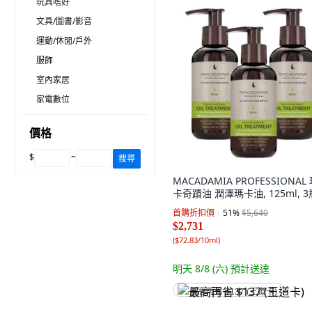
玩具嗜好
文具/圖書/影音
運動/休閒/戶外
服飾
室內家居
家電數位
價格
$
~
搜尋
MACADAMIA PROFESSIONAL
卡奇蹟油 潤澤瑪卡油, 125ml, 3
首購折扣價
51
%
$5,640
$2,731
(
$72.83/10ml
)
明天 8/8 (六)
預計送達
最高再省 $137 (王道卡)