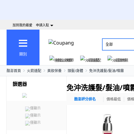
加到我的最愛
申請入駐
全部
類別
爸氣父親節
火箭速配
火箭跨境
酷澎首頁
火箭速配
美妝保養
頭髮/身體
免沖洗護髮/髮油/噴霧
篩選器
免沖洗護髮/髮油/噴
酷澎評分排名
價格最低
價
僅顯示
僅顯示
僅顯示