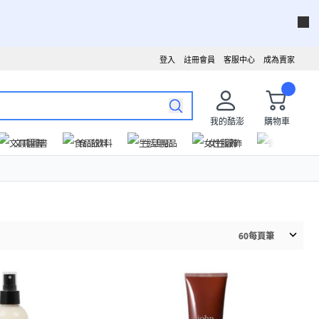
登入
註冊會員
客服中心
成為賣家
我的酷澎
購物車
文具圖書
食品飲料
生活用品
女性服飾
運動戶外
60
每頁筆