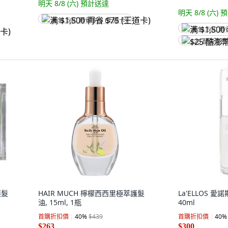
明天 8/8 (六)
預計送達
明天 8/8 (六)
預
满 $1,500 再省 $75 (王道卡)
满 $1,500 再
$25 酷澎幣
護髮
HAIR MUCH 檸檬西西里極萃護髮
La'ELLOS 愛
油, 15ml, 1瓶
40ml
首購折扣價
40
%
$439
首購折扣價
40
%
$263
$300