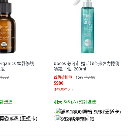
 organics 頭髮修護
bbcos 必可市 甦活超奈米彈力捲俏
1瓶
噴霧, 1個, 200ml
$958
首購折扣價
16
%
$1,180
$980
(
$49.00/10ml
)
計送達
明天 8/8 (六)
預計送達
满 $1,500 再省 $75 (王道卡)
省 $75 (王道卡)
$82 酷澎幣回饋