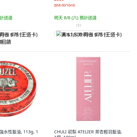
(
$58.00/10ml
)
計送達
明天 8/8 (六)
預計送達
(
1
)
省 $75 (王道卡)
满 $1,500 再省 $75 (王道卡)
回饋
強水性髮油, 113g, 1
CHULI 初梨 ATELIER 茶杏輕羽髮油,