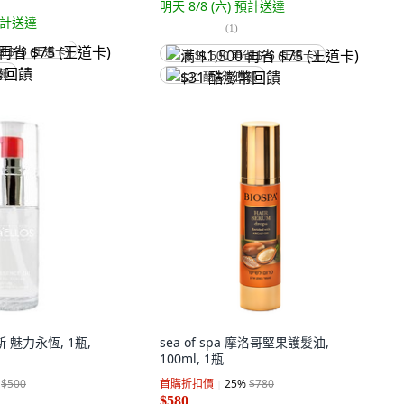
明天 8/8 (六)
預計送達
計送達
(
1
)
省 $75 (王道卡)
满 $1,500 再省 $75 (王道卡)
回饋
$31 酷澎幣回饋
諾斯 魅力永恆, 1瓶,
sea of spa 摩洛哥堅果護髮油,
100ml, 1瓶
$500
首購折扣價
25
%
$780
$580