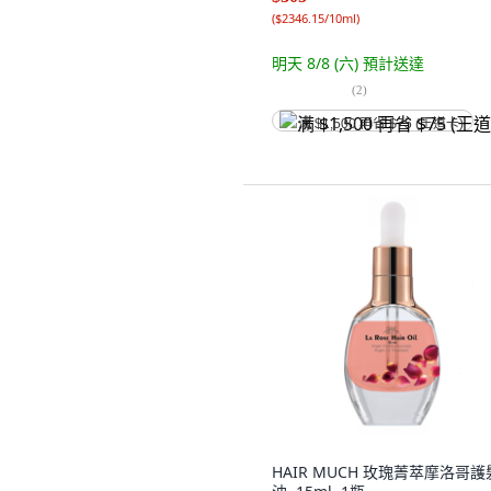
(
$2346.15/10ml
)
明天 8/8 (六)
預計送達
(
2
)
满 $1,500 再省 $75 (王道卡)
HAIR MUCH 玫瑰菁萃摩洛哥護