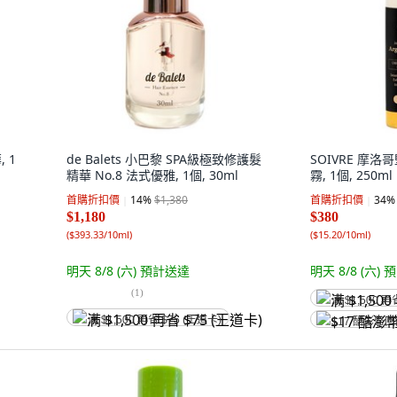
 1
de Balets 小巴黎 SPA級極致修護髮
SOIVRE 摩
精華 No.8 法式優雅, 1個, 30ml
霧, 1個, 250ml
首購折扣價
14
%
$1,380
首購折扣價
34
%
$1,180
$380
(
$393.33/10ml
)
(
$15.20/10ml
)
明天 8/8 (六)
預計送達
明天 8/8 (六)
預
(
1
)
满 $1,500 再
满 $1,500 再省 $75 (王道卡)
$17 酷澎幣