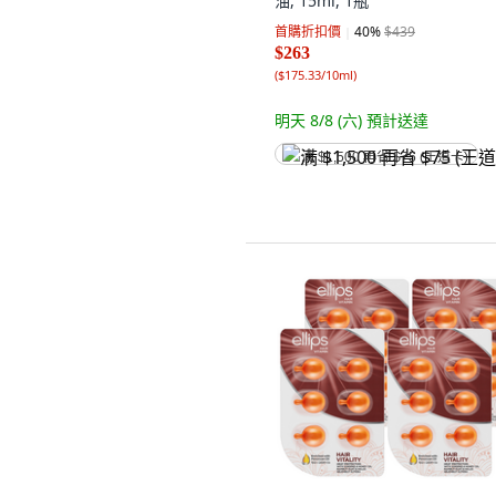
油, 15ml, 1瓶
首購折扣價
40
%
$439
$263
(
$175.33/10ml
)
明天 8/8 (六)
預計送達
满 $1,500 再省 $75 (王道卡)