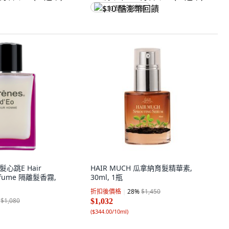
$10 酷澎幣回饋
 髮心跳E Hair
HAIR MUCH 瓜拿納育髮精華素,
erfume 隔離髮香霧,
30ml, 1瓶
折扣後價格
28
%
$1,450
$1,080
$1,032
(
$344.00/10ml
)