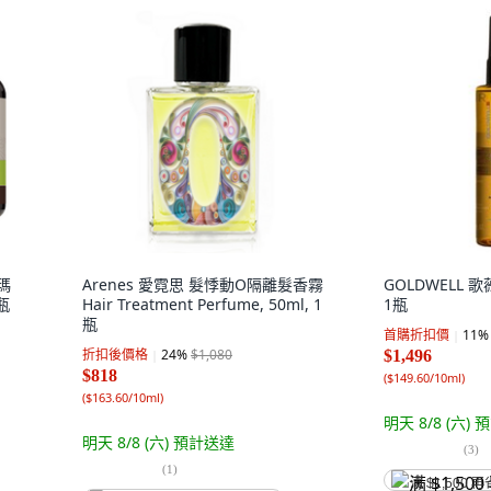
 瑪
Arenes 愛霓思 髮悸動O隔離髮香霧
GOLDWELL 歌
瓶
Hair Treatment Perfume, 50ml, 1
1瓶
瓶
首購折扣價
11
%
折扣後價格
24
%
$1,080
$1,496
$818
(
$149.60/10ml
)
(
$163.60/10ml
)
明天 8/8 (六)
預
明天 8/8 (六)
預計送達
(
3
)
(
1
)
满 $1,500 再