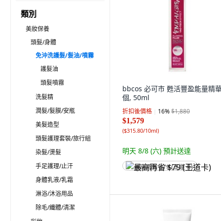
類別
美妝保養
頭髮/身體
免沖洗護髮/髮油/噴霧
護髮油
頭髮噴霧
bbcos 必可市 甦活豐盈能量精華,
洗髮精
個, 50ml
潤髮/髮膜/安瓶
折扣後價格
16
%
$1,880
$1,579
美髮造型
(
$315.80/10ml
)
頭髮護理套裝/旅行組
明天 8/8 (六)
預計送達
染髮/燙髮
手足護理/止汗
最高再省 $79 (王道卡)
身體乳液/乳霜
淋浴/沐浴用品
除毛/纖體/清潔