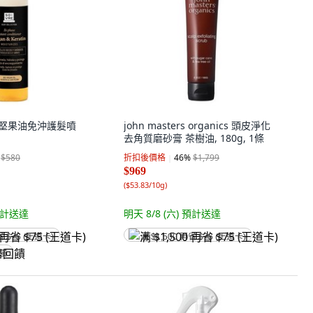
洛哥堅果油免沖護髮噴
john masters organics 頭皮淨化
去角質磨砂膏 茶樹油, 180g, 1條
$580
折扣後價格
46
%
$1,799
$969
(
$53.83/10g
)
計送達
明天 8/8 (六)
預計送達
省 $75 (王道卡)
满 $1,500 再省 $75 (王道卡)
回饋