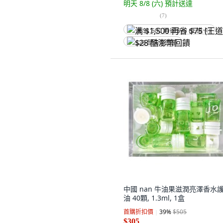
明天 8/8 (六)
預計送達
(
7
)
满 $1,500 再省 $75 (王道卡)
$28 酷澎幣回饋
中國 nan 牛油果滋潤亮澤香水
油 40顆, 1.3ml, 1盒
首購折扣價
39
%
$505
$305