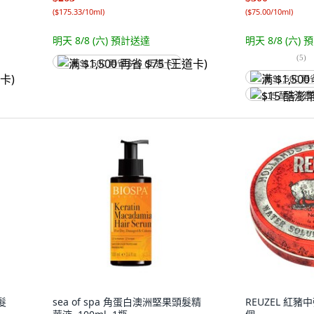
(
$175.33/10ml
)
(
$75.00/10ml
)
明天 8/8 (六)
預計送達
明天 8/8 (六)
預
(
5
)
满 $1,500 再省 $75 (王道卡)
满 $1,500 再
$15 酷澎幣
髮
sea of spa 角蛋白澳洲堅果頭髮精
REUZEL 紅豬中