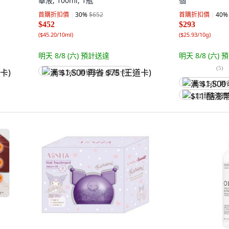
華液, 100ml, 1瓶
個
首購折扣價
30
%
$652
首購折扣價
40
%
$452
$293
(
$45.20/10ml
)
(
$25.93/10g
)
明天 8/8 (六)
預計送達
明天 8/8 (六)
預
(
5
)
满 $1,500 再省 $75 (王道卡)
满 $1,500 再
$11 酷澎幣