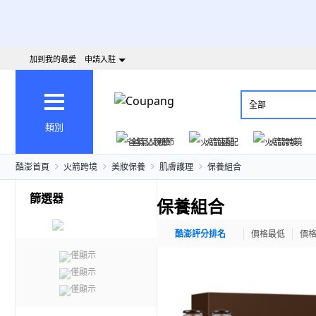
加到我的最愛
申請入駐
全部
類別
爸氣父親節
火箭速配
火箭跨境
酷澎首頁
火箭跨境
美妝保養
肌膚護理
保養組合
篩選器
保養組合
酷澎評分排名
價格最低
價
僅顯示
僅顯示
僅顯示