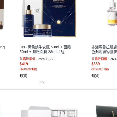
ing
Dr.G 黑色蝸牛安瓶 50ml + 面霜
非洲馬魯拉肌膚提
50ml + 緊緻面膜 28ml, 1組
色潟湖礦物肌膚水
首購折扣價
65
%
$1,229
首購折扣價
26
%
$419
$559
(
$419.00/1套
)
(
$559.00/1套
)
缺貨
缺貨
(
277
)