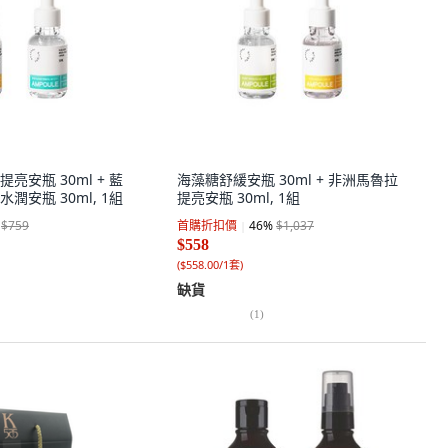
亮安瓶 30ml + 藍
海藻糖舒緩安瓶 30ml + 非洲馬魯拉
潤安瓶 30ml, 1組
提亮安瓶 30ml, 1組
$759
首購折扣價
46
%
$1,037
$558
(
$558.00/1套
)
缺貨
(
1
)