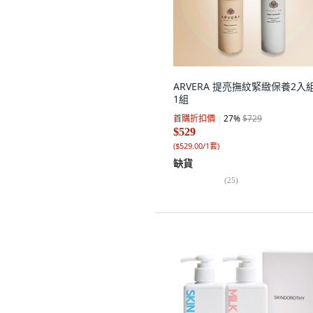
ARVERA 提亮撫紋緊緻保養2入組
1組
首購折扣價
27
%
$729
$529
(
$529.00/1套
)
缺貨
(
25
)