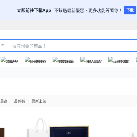
立即前往下載App
不錯過最新優惠、更多功能等著你！
下載
嬰幼兒
保健醫療
美妝保養
個人清潔
玩具休閒
格最高
最熱銷
最新上架