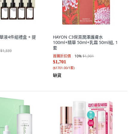
 精華液4件組禮盒 + 提
HAYON C3保濕潤澤護膚水
100ml+精華 50ml+乳霜 50ml組, 1
套
$1,339
首購折扣價
10
%
$1,901
$1,701
(
$1701.00/1套
)
缺貨