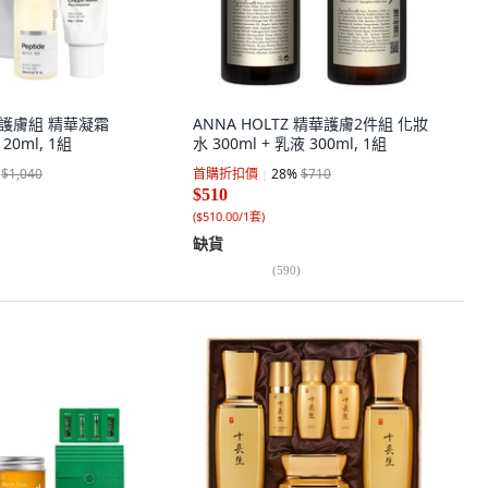
NS 護膚組 精華凝霜
ANNA HOLTZ 精華護膚2件組 化妝
20ml, 1組
水 300ml + 乳液 300ml, 1組
$1,040
首購折扣價
28
%
$710
$510
(
$510.00/1套
)
缺貨
(
590
)