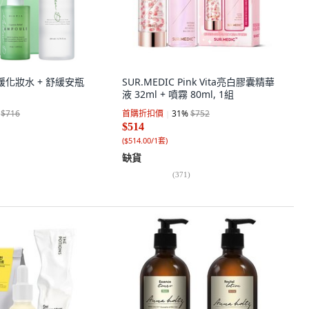
舒緩化妝水 + 舒緩安瓶
SUR.MEDIC Pink Vita亮白膠囊精華
液 32ml + 噴霧 80ml, 1組
$716
首購折扣價
31
%
$752
$514
(
$514.00/1套
)
缺貨
(
371
)