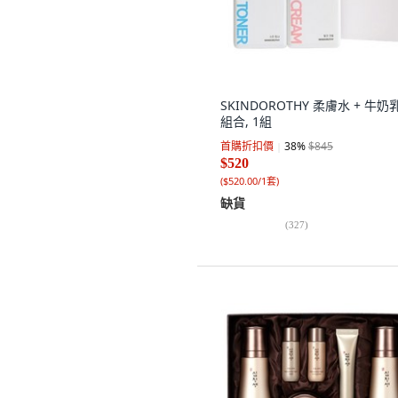
SKINDOROTHY 柔膚水 + 牛奶
組合, 1組
首購折扣價
38
%
$845
$520
(
$520.00/1套
)
缺貨
(
327
)