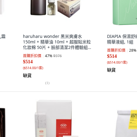
乳霜
haruharu wonder 黑米爽膚水
DIAPIA 保濕
150ml + 精華油 10ml + 超服貼米粒
精華液組, 1組
化妝棉 50片 + 臉部清潔2件體驗組,
首購折扣價
28
%
1組
首購折扣價
47
%
$976
$514
$514
(
$514.00/1套
)
(
$514.00/1套
)
缺貨
缺貨
(
1
)