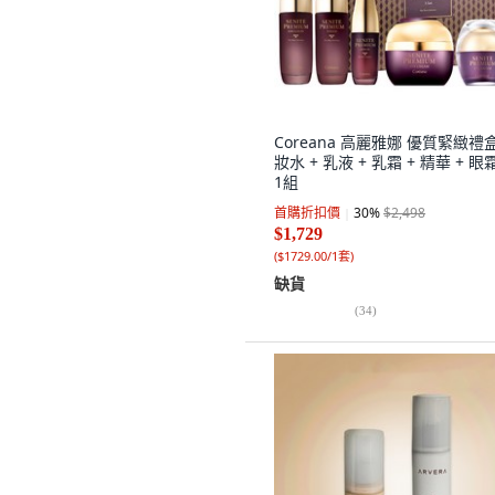
Coreana 高麗雅娜 優質緊緻禮
妝水 + 乳液 + 乳霜 + 精華 + 眼
1組
首購折扣價
30
%
$2,498
$1,729
(
$1729.00/1套
)
缺貨
(
34
)