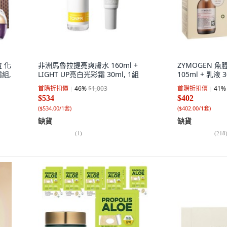
盒 化
非洲馬魯拉提亮爽膚水 160ml +
ZYMOGEN 
霜組,
LIGHT UP亮白光彩霜 30ml, 1組
105ml + 乳液 3
首購折扣價
46
%
$1,003
首購折扣價
41
%
$534
$402
(
$534.00/1套
)
(
$402.00/1套
)
缺貨
缺貨
(
1
)
(
218