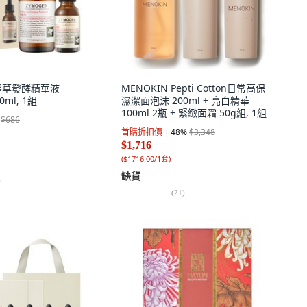
魚腥草發酵精華液
MENOKIN Pepti Cotton日常高保
0ml, 1組
濕潔面泡沫 200ml + 亮白精華
100ml 2瓶 + 緊緻面霜 50g組, 1組
$686
首購折扣價
48
%
$3,348
$1,716
(
$1716.00/1套
)
缺貨
)
(
21
)