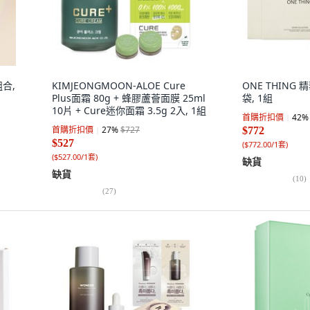
合,
KIMJEONGMOON-ALOE Cure
ONE THING
Plus面霜 80g + 蜂膠蘆薈面膜 25ml
袋, 1組
10片 + Cure迷你面霜 3.5g 2入, 1組
首購折扣價
42
%
首購折扣價
27
%
$727
$772
$527
(
$772.00/1套
)
(
$527.00/1套
)
缺貨
缺貨
(
10
)
(
27
)