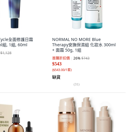
a Cycle全面修護日霜
NORMAL NO MORE Blue
l組, 1組, 60ml
Therapy安撫保濕組 化妝水 300ml
+ 面霜 50g, 1組
$1,128
首購折扣價
26
%
$743
$543
(
$543.00/1套
)
缺貨
(
31
)