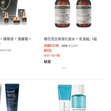
+ 精華液 + 潤膚霜 +
橙花亮白保濕化妝水 + 乳液組, 1組
組
首購折扣價
46
%
$1,037
$10,732
$551
(
$551.00/1套
)
缺貨
(
1
)