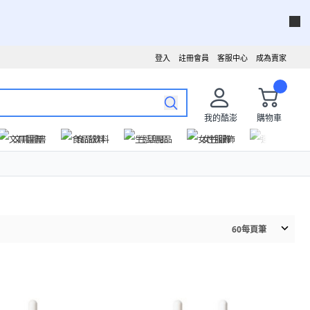
登入
註冊會員
客服中心
成為賣家
我的酷澎
購物車
文具圖書
食品飲料
生活用品
女性服飾
運動戶外
60
每頁筆