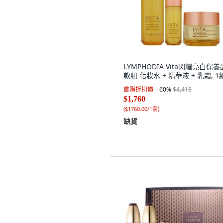
LYMPHODIA Vita閃耀亮白保養
款組 化妝水 + 精華液 + 乳霜, 1
首購折扣價
60
%
$4,418
$1,760
(
$1760.00/1套
)
缺貨