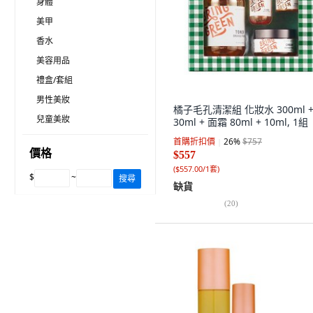
身體
美甲
香水
美容用品
禮盒/套組
男性美妝
橘子毛孔清潔組 化妝水 300ml 
兒童美妝
30ml + 面霜 80ml + 10ml, 1組
首購折扣價
26
%
$757
價格
$557
(
$557.00/1套
)
$
~
搜尋
缺貨
(
20
)