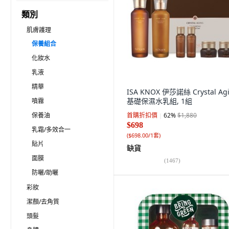
類別
肌膚護理
保養組合
化妝水
乳液
精華
ISA KNOX 伊莎諾絲 Crystal Ag
基礎保濕水乳組, 1組
噴霧
保養油
首購折扣價
62
%
$1,880
$698
乳霜/多效合一
(
$698.00/1套
)
貼片
缺貨
面膜
(
1467
)
防曬/助曬
彩妝
潔顏/去角質
頭髮