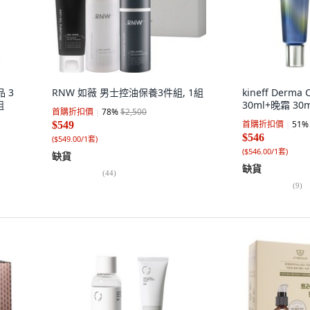
品 3
RNW 如薇 男士控油保養3件組, 1組
kineff Derm
組
30ml+晚霜 30m
首購折扣價
78
%
$2,500
首購折扣價
51
%
$549
$546
(
$549.00/1套
)
(
$546.00/1套
)
缺貨
缺貨
(
44
)
(
9
)