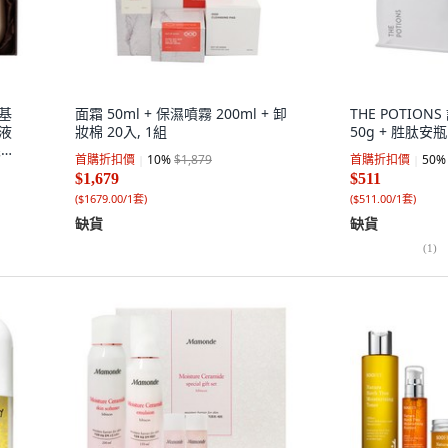
膚基
面霜 50ml + 保濕噴霧 200ml + 卸
THE POTIO
乳液
妝棉 20入, 1組
50g + 胜肽安瓶 
眼霜
首購折扣價
10
%
$1,879
首購折扣價
50
%
$1,679
$511
(
$1679.00/1套
)
(
$511.00/1套
)
缺貨
缺貨
(
1
)