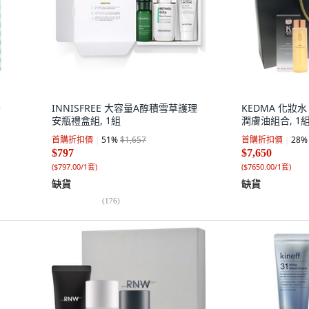
+
INNISFREE 大容量A醇積雪草護理
KEDMA 化妝水 
安瓶禮盒組, 1組
潤膚油組合, 1
首購折扣價
51
%
$1,657
首購折扣價
28
%
$797
$7,650
(
$797.00/1套
)
(
$7650.00/1套
)
缺貨
缺貨
(
176
)