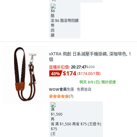
$6 酷澎幣回饋
vXTRA 飛創 日系減壓手機掛繩, 深咖啡色, 1
個
首購折扣價
·
20:27:46
$290
$174
40
%
(
$174.00/1個
)
明天 8/9 (日)
預計送達
WOW會員
免運 ∙ 免費退貨
(
7
)
满 $1,500 再省 $75 (王道卡)