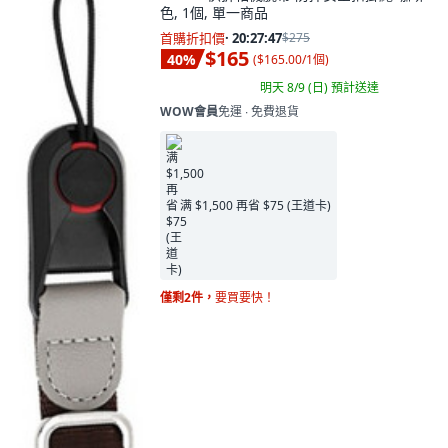
色, 1個, 單一商品
首購折扣價
·
20:27:46
$275
$165
40
%
(
$165.00/1個
)
明天 8/9 (日)
預計送達
WOW會員
免運 ∙ 免費退貨
满 $1,500 再省 $75 (王道卡)
僅剩2件，
要買要快！