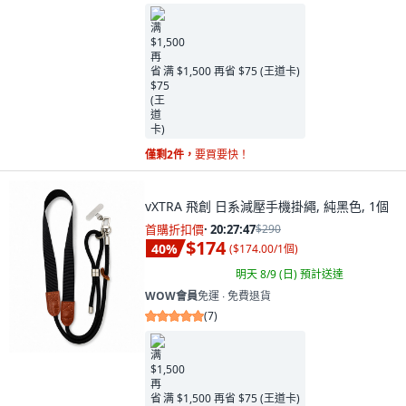
满 $1,500 再省 $75 (王道卡)
僅剩2件，
要買要快！
vXTRA 飛創 日系減壓手機掛繩, 純黑色, 1個
首購折扣價
·
20:27:46
$290
$174
40
%
(
$174.00/1個
)
明天 8/9 (日)
預計送達
WOW會員
免運 ∙ 免費退貨
(
7
)
满 $1,500 再省 $75 (王道卡)