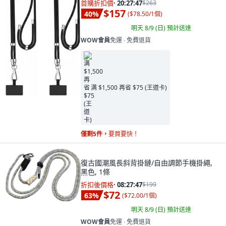
首購折扣價
·
20:27:46
$263
$157
40
%
(
$78.50/1個
)
明天 8/9 (日)
預計送達
WOW會員
免運 ∙ 免費退貨
满 $1,500 再省 $75 (王道卡)
僅剩5件，
要買要快！
復古國潮風長斜背掛鏈/自由調節手機掛繩,
黑色, 1條
折扣後價格
·
08:27:46
$199
$72
63
%
(
$72.00/1個
)
明天 8/9 (日)
預計送達
WOW會員
免運 ∙ 免費退貨