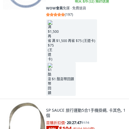
明天 8/9 (日)
預計送達
WOW會員
免運 ∙ 免費退貨
(
197
)
满 $1,500 再省 $75 (王道卡)
$1 酷澎幣回饋
SP SAUCE 旅行運動5合1手機掛繩, 卡其色, 1
個
首購折扣價
·
20:27:46
$174
$104
40
%
(
$104.00/1個
)