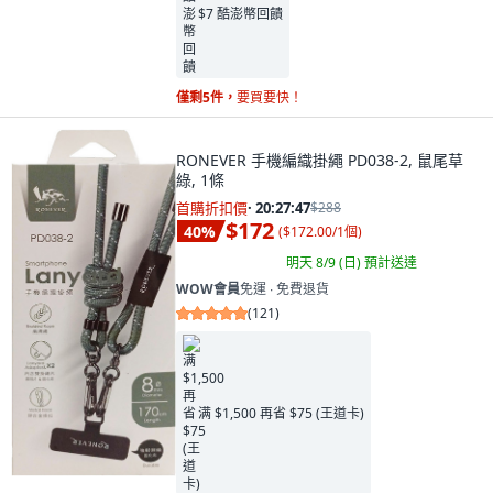
$7 酷澎幣回饋
僅剩5件，
要買要快！
RONEVER 手機編織掛繩 PD038-2, 鼠尾草
綠, 1條
首購折扣價
·
20:27:46
$288
$172
40
%
(
$172.00/1個
)
明天 8/9 (日)
預計送達
WOW會員
免運 ∙ 免費退貨
(
121
)
满 $1,500 再省 $75 (王道卡)