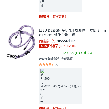
僅剩2件，
要買要快！
LEEU DESIGN 多功能手機掛繩 可調節 8mm
x 160cm, 螺旋白紫, 1條
首購折扣價
·
20:27:46
$145
$87
40
%
(
$87.00/1個
)
明天 8/9 (日)
預計送達
WOW會員
免運 ∙ 免費退貨
(
2
)
满 $1,500 再省 $75 (王道卡)
僅剩2件，
要買要快！