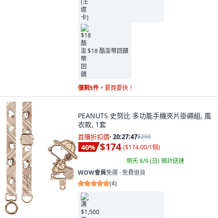
$18 酷澎幣回饋
僅剩5件，
要買要快！
PEANUTS 史努比 多功能手機夾片掛繩組, 風
衣款, 1套
首購折扣價
·
20:27:46
$290
$174
40
%
(
$174.00/1個
)
明天 8/9 (日)
預計送達
WOW會員
免運 ∙ 免費退貨
(
4
)