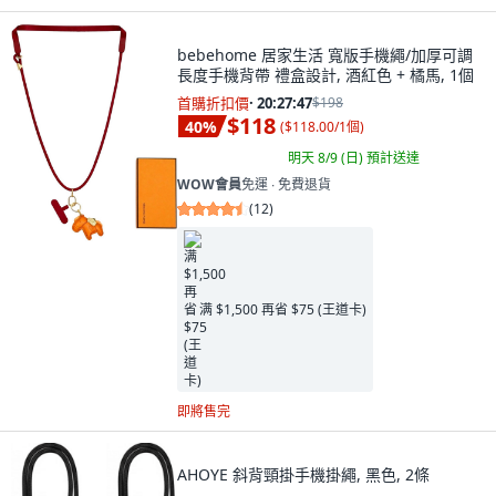
bebehome 居家生活 寬版手機繩/加厚可調
長度手機背帶 禮盒設計, 酒紅色 + 橘馬, 1個
首購折扣價
·
20:27:46
$198
$118
40
%
(
$118.00/1個
)
明天 8/9 (日)
預計送達
WOW會員
免運 ∙ 免費退貨
(
12
)
满 $1,500 再省 $75 (王道卡)
即將售完
AHOYE 斜背頸掛手機掛繩, 黑色, 2條