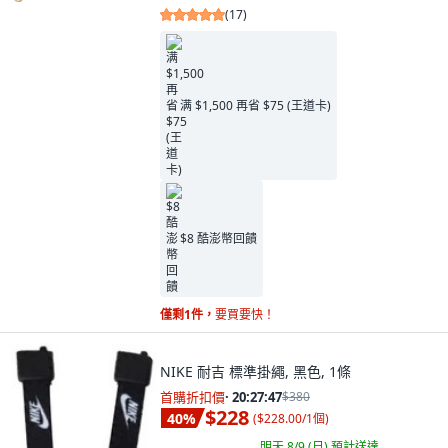
(
17
)
满 $1,500 再省 $75 (王道卡)
$8 酷澎幣回饋
僅剩1件，
要買要快！
NIKE 耐吉 標準掛繩, 黑色, 1條
首購折扣價
·
20:27:46
$380
$228
40
%
(
$228.00/1個
)
明天 8/9 (日)
預計送達