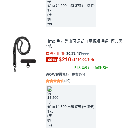
满 $1,500 再省 $75 (王道卡)
Timo 戶外登山可調式加厚版粗棉繩, 經典黑,
1條
首購折扣價
·
20:27:46
$350
$210
40
%
(
$210.00/1個
)
明天 8/9 (日)
預計送達
WOW會員
免運 ∙ 免費退貨
(
49
)
满 $1,500 再省 $75 (王道卡)