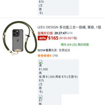
LEEU DESIGN 多功能三合一掛繩, 軍綠, 1個
首購折扣價
·
20:27:46
$276
$165
40
%
(
$165.00/1個
)
明天 8/9 (日)
預計送達
WOW會員
免運 ∙ 免費退貨
(
16
)
满 $1,500 再省 $75 (王道卡)