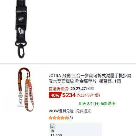
vXTRA 飛創 三合一多段可拆式減壓手機掛繩
暖木雙面織紋 附金屬墊片, 楓葉棕, 1個
首購折扣價
·
20:27:46
$390
$234
40
%
(
$234.00/1個
)
明天 8/9 (日)
預計送達
WOW會員
免運 ∙ 免費退貨
(
5
)