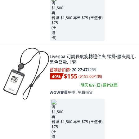
满 $1,500 再省 $75 (王道卡)
Livenoa 可調長度旋轉證件夾 頸掛/腰夾兩用,
黑色豎款, 1套
首購折扣價
·
20:27:46
$259
$155
40
%
(
$155.00/1個
)
明天 8/9 (日)
預計送達
WOW會員
免運 ∙ 免費退貨
满 $1,500 再省 $75 (王道卡)