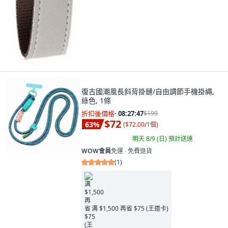
復古國潮風長斜背掛鏈/自由調節手機掛繩,
綠色, 1條
折扣後價格
·
08:27:46
$199
$72
63
%
(
$72.00/1個
)
明天 8/9 (日)
預計送達
WOW會員
免運 ∙ 免費退貨
(
1
)
满 $1,500 再省 $75 (王道卡)