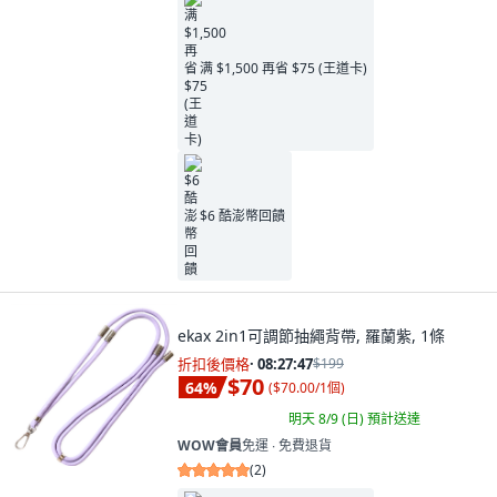
满 $1,500 再省 $75 (王道卡)
$6 酷澎幣回饋
ekax 2in1可調節抽繩背帶, 羅蘭紫, 1條
折扣後價格
·
08:27:46
$199
$70
64
%
(
$70.00/1個
)
明天 8/9 (日)
預計送達
WOW會員
免運 ∙ 免費退貨
(
2
)