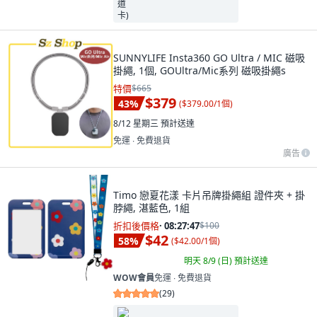
SUNNYLIFE Insta360 GO Ultra / MIC 磁吸
掛繩, 1個, GOUltra/Mic系列 磁吸掛繩s
特價
$665
$379
43
%
(
$379.00/1個
)
8/12 星期三
預計送達
免運 ∙ 免費退貨
廣告
Timo 戀夏花漾 卡片吊牌掛繩組 證件夾 + 掛
脖繩, 湛藍色, 1組
折扣後價格
·
08:27:46
$100
$42
58
%
(
$42.00/1個
)
明天 8/9 (日)
預計送達
WOW會員
免運 ∙ 免費退貨
(
29
)