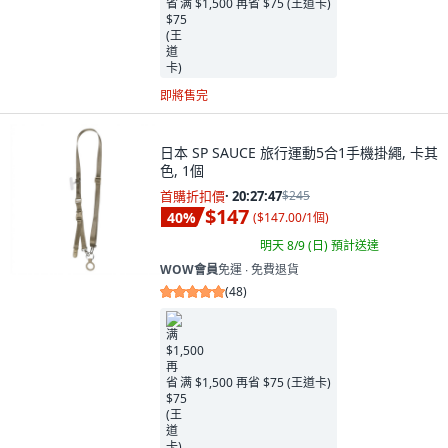
满 $1,500 再省 $75 (王道卡)
即將售完
日本 SP SAUCE 旅行運動5合1手機掛繩, 卡其
色, 1個
首購折扣價
·
20:27:46
$245
$147
40
%
(
$147.00/1個
)
明天 8/9 (日)
預計送達
WOW會員
免運 ∙ 免費退貨
(
48
)
满 $1,500 再省 $75 (王道卡)