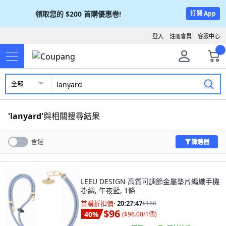
領取您的
$200
首購優惠卷!
打開 App
登入
註冊會員
客服中心
全部
'
lanyard
'
與相關搜尋結果
篩選器
含運
LEEU DESIGN 高質可調節金屬墊片編織手機
掛繩, 午夜藍, 1條
首購折扣價
·
20:27:46
$160
$96
40
%
(
$96.00/1個
)