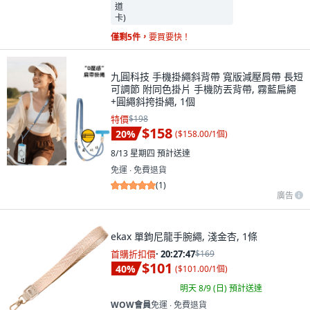
僅剩5件，
要買要快！
九圓科技 手機掛繩斜背帶 寬版減壓肩帶 長短
可調節 附同色掛片 手機防丟背帶, 霧藍扁繩
+圓繩斜挎掛繩, 1個
特價
$198
$158
20
%
(
$158.00/1個
)
8/13 星期四
預計送達
免運 ∙ 免費退貨
(
1
)
廣告
ekax 單鉤尼龍手腕繩, 淺金杏, 1條
首購折扣價
·
20:27:46
$169
$101
40
%
(
$101.00/1個
)
明天 8/9 (日)
預計送達
WOW會員
免運 ∙ 免費退貨