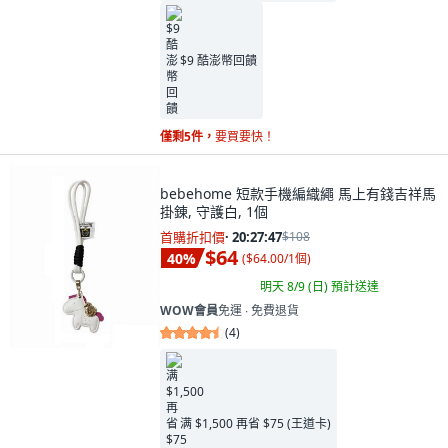
$9 酷澎幣回饋
僅剩5件，
要買要快！
bebehome 短款手機編織繩 馬上有錢吉祥馬
掛錬, 守護白, 1個
首購折扣價
·
20:27:46
$108
$64
40
%
(
$64.00/1個
)
明天 8/9 (日)
預計送達
WOW會員
免運 ∙ 免費退貨
(
4
)
满 $1,500 再省 $75 (王道卡)