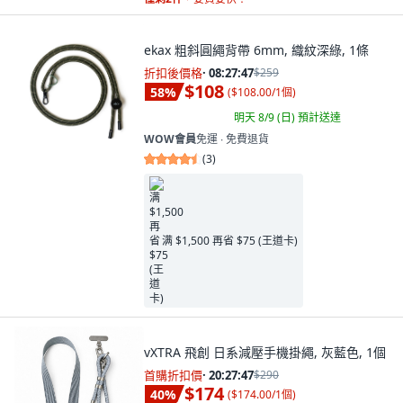
ekax 粗斜圓繩背帶 6mm, 織紋深綠, 1條
折扣後價格
·
08:27:46
$259
$108
58
%
(
$108.00/1個
)
明天 8/9 (日)
預計送達
WOW會員
免運 ∙ 免費退貨
(
3
)
满 $1,500 再省 $75 (王道卡)
vXTRA 飛創 日系減壓手機掛繩, 灰藍色, 1個
首購折扣價
·
20:27:46
$290
$174
40
%
(
$174.00/1個
)