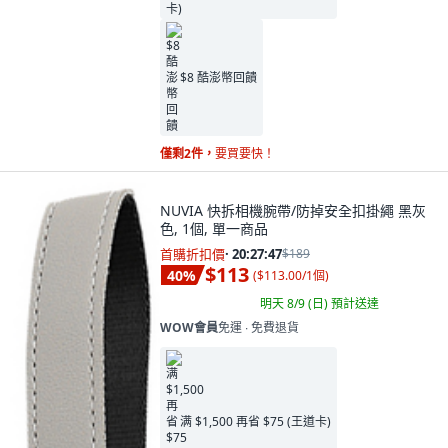
$8 酷澎幣回饋
僅剩2件，
要買要快！
NUVIA 快拆相機腕帶/防掉安全扣掛繩 黑灰
色, 1個, 單一商品
首購折扣價
·
20:27:46
$189
$113
40
%
(
$113.00/1個
)
明天 8/9 (日)
預計送達
WOW會員
免運 ∙ 免費退貨
满 $1,500 再省 $75 (王道卡)