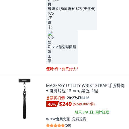
满 $1,500 再省 $75 (王道卡)
$12 酷澎幣回饋
僅剩1件，
要買要快！
MAGEASY UTILITY WRIST STRAP 手腕掛繩
+ 掛繩片組 15mm, 黑色, 1組
首購折扣價
·
20:27:46
$416
$249
40
%
(
$249.00/1個
)
明天 8/9 (日)
預計送達
WOW會員
免運 ∙ 免費退貨
(
50
)