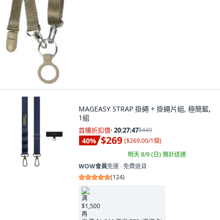
MAGEASY STRAP 掛繩 + 掛繩片組, 極簡藍,
1組
首購折扣價
·
20:27:46
$449
$269
40
%
(
$269.00/1個
)
明天 8/9 (日)
預計送達
WOW會員
免運 ∙ 免費退貨
(
124
)