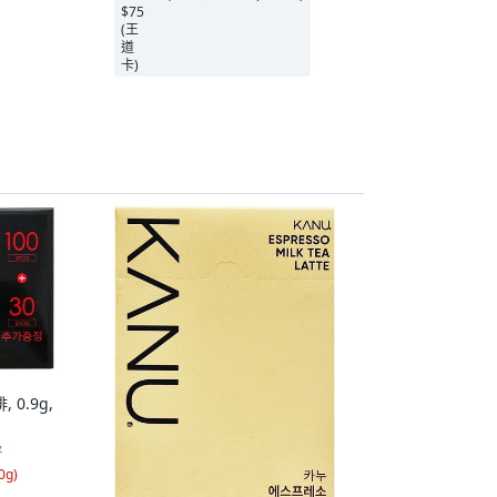
0.9g,
7
0g
)