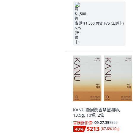
满 $1,500 再省 $75 (王道卡)
KANU 漸層奶香拿鐵咖啡,
13.5g, 10條, 2盒
首購折扣價
·
09:27:34
$355
$213
40
%
(
$7.89/10g
)