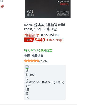
33
0g
)
KANU 經典美式黑咖啡 mild
roast, 1.6g, 60條, 1盒
首購折扣價
·
09:27:34
$649
$449
30
%
(
$46.77/10g
)
明天 8/7 (五)
預計送達
免運 ∙ 免費退貨
(
2,292
)
满 $1,500 再省 $75 (王道卡)