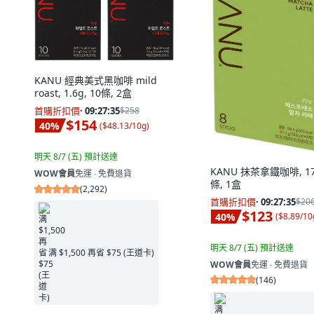
KANU 經典美式黑咖啡 mild
roast, 1.6g, 10條, 2盒
首購折扣價
·
09:27:34
$258
$154
40
%
(
$48.13/10g
)
明天 8/7 (五)
預計送達
KANU 抹茶拿鐵咖啡, 17.
WOW會員
免運 ∙ 免費退貨
條, 1盒
(
2,292
)
首購折扣價
·
09:27:34
$20
$123
40
%
(
$8.89/10
明天 8/7 (五)
預計送達
满 $1,500 再省 $75 (王道卡)
WOW會員
免運 ∙ 免費退貨
(
146
)