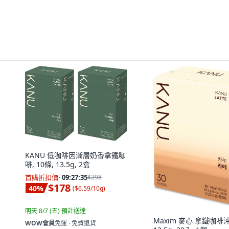
KANU 低咖啡因漸層奶香拿鐵咖
啡, 10條, 13.5g, 2盒
首購折扣價
·
09:27:34
$298
$178
40
%
(
$6.59/10g
)
明天 8/7 (五)
預計送達
Maxim 麥心 拿鐵咖啡
WOW會員
免運 ∙ 免費退貨