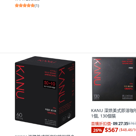
(
1
)
KANU 深烘美式即溶咖啡, 
1個, 130個裝
首購折扣價
·
09:27:34
$76
$567
26
%
(
$48.46/1