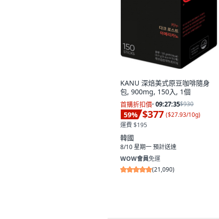
KANU 深焙美式原豆咖啡隨身
包, 900mg, 150入, 1個
首購折扣價
·
09:27:34
$930
$377
59
%
(
$27.93/10g
)
運費 $195
韓國
8/10 星期一
預計送達
WOW會員
免運
(
21,090
)