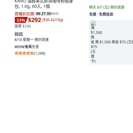
KANU 溫醇美式即溶咖啡粉隨身
包, 1.6g, 60入, 1個
明天 8/7 (五)
預計送達
首購折扣價
·
09:27:34
$631
免運 ∙ 免費退貨
$292
53
%
(
$30.42/10g
)
運費 $195
韓國
8/10 星期一
預計送達
满 $1,500 再省 $75 (
WOW會員
免運
(
1,288
)