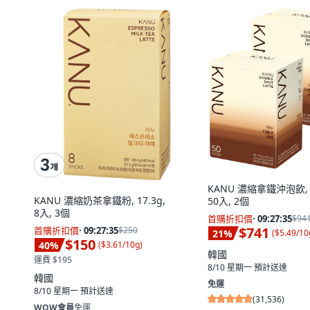
KANU 濃縮拿鐵沖泡飲, 1
KANU 濃縮奶茶拿鐵粉, 17.3g,
50入, 2個
8入, 3個
首購折扣價
·
09:27:34
$94
$741
首購折扣價
·
09:27:34
$250
21
%
(
$5.49/10
$150
40
%
(
$3.61/10g
)
韓國
運費 $195
8/10 星期一
預計送達
韓國
免運
8/10 星期一
預計送達
(
31,536
)
WOW會員
免運