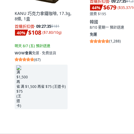
首購折扣價
·
09:27:34
$1,2
$679
44
%
(
$35.37/1
KANU 巧克力拿鐵咖啡, 17.3g,
運費 $195
8條, 1盒
韓國
首購折扣價
·
09:27:34
$181
8/10 星期一
預計送達
$108
40
%
(
$7.80/10g
)
免運
(
1,288
)
明天 8/7 (五)
預計送達
WOW會員
免運 ∙ 免費退貨
(
67
)
满 $1,500 再省 $75 (王道卡)