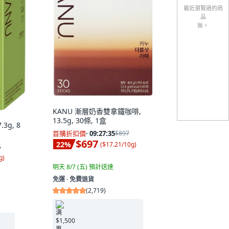
最近瀏覽過的商
品
無。
KANU 漸層奶香雙拿鐵咖啡,
13.5g, 30條, 1盒
3g, 8
首購折扣價
·
09:27:34
$897
$697
22
%
(
$17.21/10g
)
6
g
)
明天 8/7 (五)
預計送達
免運 ∙ 免費退貨
(
2,719
)