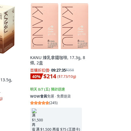
KANU 煉乳拿鐵咖啡, 17.3g, 8
條, 2盒
首購折扣價
·
09:27:34
$358
$214
40
%
(
$7.73/10g
)
3.5g,
明天 8/7 (五)
預計送達
1
WOW會員
免運 ∙ 免費退貨
g
)
(
245
)
满 $1,500 再省 $75 (王道卡)