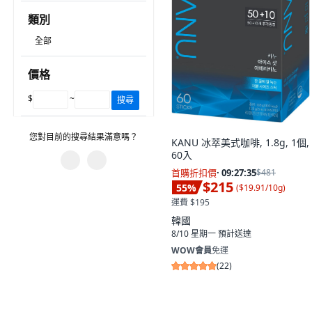
類別
全部
價格
$
~
搜尋
您對目前的搜尋結果滿意嗎？
KANU 冰萃美式咖啡, 1.8g, 1個,
60入
首購折扣價
·
09:27:34
$481
$215
您遇到什麼問題？
55
%
(
$19.91/10g
)
運費 $195
有不相關的產品。
韓國
8/10 星期一
預計送達
篩選沒有幫助。
WOW會員
免運
圖片或資訊不正確。
(
22
)
建議的搜尋字詞沒有幫助。