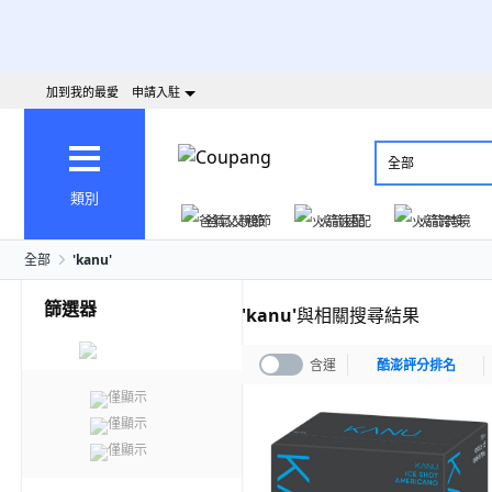
加到我的最愛
申請入駐
全部
類別
爸氣父親節
火箭速配
火箭跨境
全部
'
kanu
'
篩選器
'
kanu
'
與相關搜尋結果
含運
酷澎評分排名
僅顯示
僅顯示
僅顯示