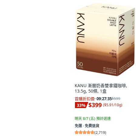
KANU 漸層奶香雙拿鐵咖啡,
13.5g, 50條, 1盒
首購折扣價
·
09:27:34
$599
$399
33
%
(
$5.91/10g
)
明天 8/7 (五)
預計送達
免運 ∙ 免費退貨
(
2,719
)