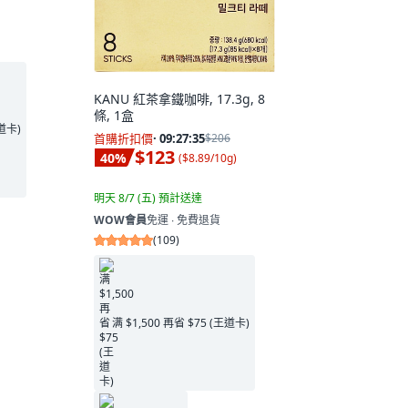
KANU 紅茶拿鐵咖啡, 17.3g, 8
條, 1盒
王道卡)
首購折扣價
·
09:27:34
$206
$123
40
%
(
$8.89/10g
)
明天 8/7 (五)
預計送達
WOW會員
免運 ∙ 免費退貨
(
109
)
满 $1,500 再省 $75 (王道卡)