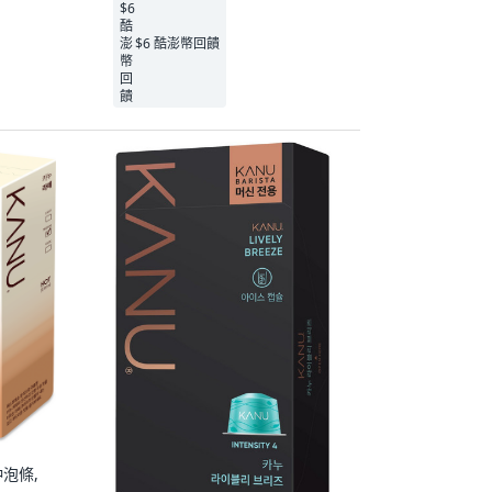
$6 酷澎幣回饋
沖泡條,