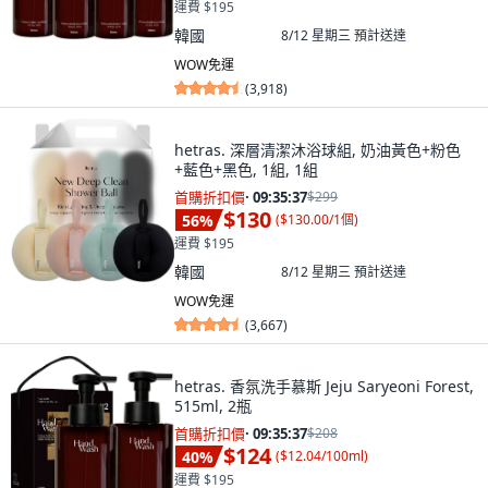
運費 $195
韓國
8/12 星期三
預計送達
WOW免運
(
3,918
)
hetras. 深層清潔沐浴球組, 奶油黃色+粉色
+藍色+黑色, 1組, 1組
首購折扣價
·
09:35:36
$299
$130
56
%
(
$130.00/1個
)
運費 $195
韓國
8/12 星期三
預計送達
WOW免運
(
3,667
)
hetras. 香氛洗手慕斯 Jeju Saryeoni Forest,
515ml, 2瓶
首購折扣價
·
09:35:36
$208
$124
40
%
(
$12.04/100ml
)
運費 $195