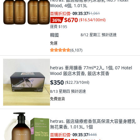
Wood, 4個, 1.013L
首購折扣價
·
09:35:36
$1,061
$670
36
%
(
$16.54/100ml
)
運費 $195
韓國
8/12 星期三
預計送達
免運
(
6,107
)
hetras 車用擴香 77ml*2入, 1個, 07 Hotel
Wood 飯店木質香, 飯店木質香
$350
(
$22.73/10ml
)
8/13 星期四
預計送達
免費退貨
hetras. 飯店級療癒香氛高保濕大容量身體乳
無花果香, 1.013L, 1個
首購折扣價
·
09:35:36
$446