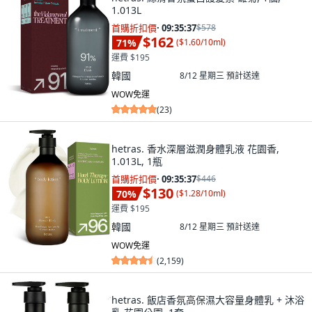
1.013L
首購折扣價
·
09:35:36
$578
$162
71
%
(
$1.60/10ml
)
運費 $195
韓國
8/12 星期三
預計送達
WOW免運
(
23
)
hetras. 香水深層滋潤身體乳液 花園香,
1.013L, 1瓶
首購折扣價
·
09:35:36
$446
$130
70
%
(
$1.28/10ml
)
運費 $195
韓國
8/12 星期三
預計送達
WOW免運
(
2,159
)
hetras. 飯店香氛高保濕大容量身體乳 + 沐浴