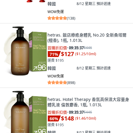
韓國
8/12 星期三
預計送達
WOW免運
(
138
)
hetras. 飯店療癒身體乳 No.20 全新桑塔爾
(檀香), 1瓶, 1.013L
首購折扣價
·
09:35:36
$446
$127
71
%
(
$1.25/10ml
)
運費 $195
韓國
8/12 星期三
預計送達
WOW免運
(
898
)
hetras. Hotel Therapy 香氛高保濕大容量身
體乳液 倫敦麝香, 1瓶, 1.013L
首購折扣價
·
09:35:36
$446
$148
66
%
(
$1.46/10ml
)
運費 $195
韓國
8/12 星期三
預計送達