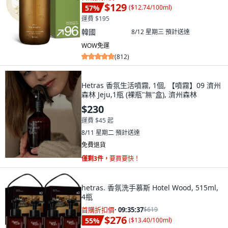
$129
57
%
(
$12.74/100ml
)
運費 $195
韓國
8/12 星期三
預計送達
WOW免運
(
812
)
Hetras 香氛生活噴霧, 1個, 【噴霧】09 濟州
森林 Jeju,1瓶 (裸瓶"無"盒), 濟州森林
$230
運費 $45 起
8/11 星期二
預計送達
免費退貨
僅剩3件，
要買要快！
hetras. 香氛洗手慕斯 Hotel Wood, 515ml,
4瓶
首購折扣價
·
09:35:36
$619
$276
55
%
(
$13.40/100ml
)