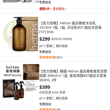
免費退貨
僅剩2件，
要買要快！
【官方授權】Hetras 飯店療癒沐浴乳
1013ml 1瓶, 1組, 沐浴乳#07 飯店木質香
(1013ml)
$299
(
$29.03/100ml
)
8/11 星期二
預計送達
免費退貨
(
291
)
【官方授權】韓國 Hetras 飯店療癒香氛空間
噴霧 300ml×2 1盒, 香氛噴霧#07飯店木質香
300ml, 2件
$399
同商家滿 $490 免運
8/11 星期二
預計送達
免費退貨
(
49
)