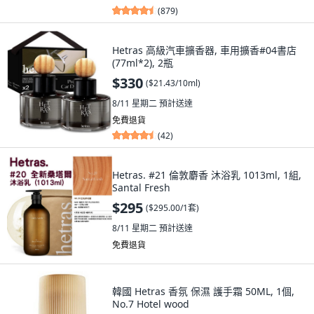
(
879
)
Hetras 高級汽車擴香器, 車用擴香#04書店
(77ml*2), 2瓶
$330
(
$21.43/10ml
)
8/11 星期二
預計送達
免費退貨
(
42
)
Hetras. #21 倫敦麝香 沐浴乳 1013ml, 1組,
Santal Fresh
$295
(
$295.00/1套
)
8/11 星期二
預計送達
免費退貨
韓國 Hetras 香氛 保濕 護手霜 50ML, 1個,
No.7 Hotel wood