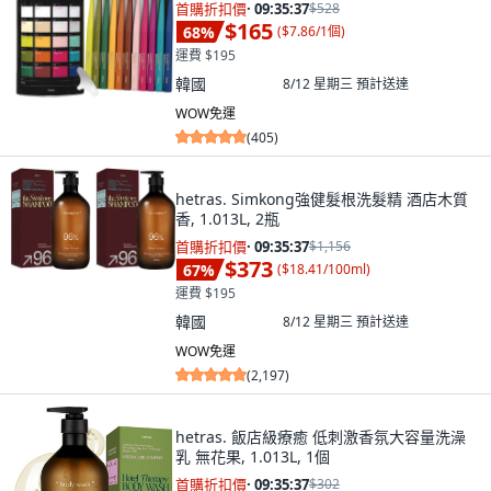
首購折扣價
·
09:35:36
$528
$165
68
%
(
$7.86/1個
)
運費 $195
韓國
8/12 星期三
預計送達
WOW免運
(
405
)
hetras. Simkong強健髮根洗髮精 酒店木質
香, 1.013L, 2瓶
首購折扣價
·
09:35:36
$1,156
$373
67
%
(
$18.41/100ml
)
運費 $195
韓國
8/12 星期三
預計送達
WOW免運
(
2,197
)
hetras. 飯店級療癒 低刺激香氛大容量洗澡
乳 無花果, 1.013L, 1個
首購折扣價
·
09:35:36
$302