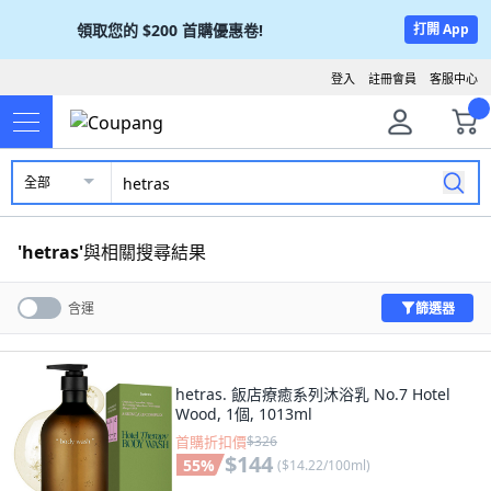
領取您的
$200
首購優惠卷!
打開 App
登入
註冊會員
客服中心
全部
'
hetras
'
與相關搜尋結果
篩選器
含運
hetras. 飯店療癒系列沐浴乳 No.7 Hotel
Wood, 1個, 1013ml
首購折扣價
$326
$144
55
%
(
$14.22/100ml
)