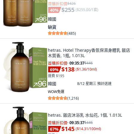
首購折扣價
$426
$255
40
%
(
$255.00/1套
)
韓國
缺貨
(
485
)
hetras. Hotel Therapy香氛保濕身體乳 飯店
木質香, 1瓶, 1.013L
首購折扣價
·
09:35:36
$446
$138
69
%
(
$1.36/10ml
)
運費 $195
韓國
8/12 星期三
預計送達
WOW免運
(
1,216
)
hetras. 飯店沐浴乳 水仙花, 1個, 1.013L
首購折扣價
·
09:35:36
$446
$145
67
%
(
$14.31/100ml
)