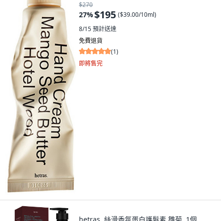
$270
$195
27
%
(
$39.00/10ml
)
8/15
預計送達
免費退貨
(
1
)
即將售完
hetras. 絲滑香氛蛋白護髮素 雛菊, 1個,