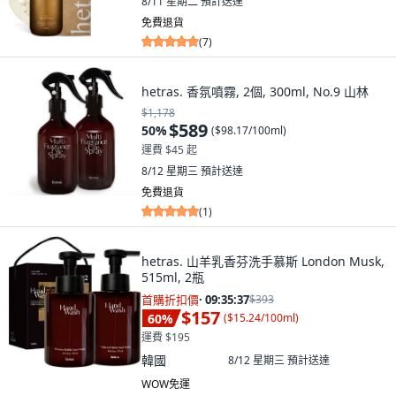
8/11 星期二
預計送達
免費退貨
(
7
)
hetras. 香氛噴霧, 2個, 300ml, No.9 山林
$1,178
$589
50
%
(
$98.17/100ml
)
運費 $45 起
8/12 星期三
預計送達
免費退貨
(
1
)
hetras. 山羊乳香芬洗手慕斯 London Musk,
515ml, 2瓶
首購折扣價
·
09:35:36
$393
$157
60
%
(
$15.24/100ml
)
運費 $195
韓國
8/12 星期三
預計送達
WOW免運