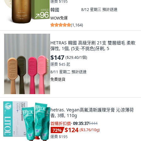
運費 $195
韓國
8/12 星期三
預計送達
WOW免運
(
1,164
)
HETRAS 韓國 高級牙刷 21支 雙層細毛 柔軟
彈性, 1個, (5支-不挑色)牙刷, 5
$147
(
$29.40/1個
)
運費 $45 起
8/11 星期二
預計送達
免費退貨
hetras. Vegan高氟清新護理牙膏 沁涼薄荷
香, 3條, 110g
首購折扣價
·
09:35:36
$444
$124
72
%
(
$3.76/10g
)
運費 $195