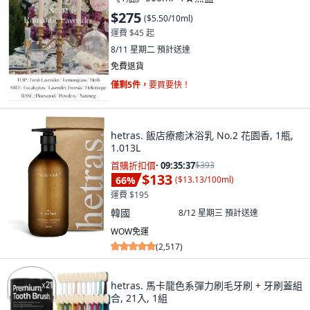
$275
(
$5.50/10ml
)
運費 $45 起
8/11 星期二
預計送達
免費退貨
僅剩5件，
要買要快！
hetras. 飯店療癒沐浴乳 No.2 花園香, 1瓶,
1.013L
首購折扣價
·
09:35:36
$393
$133
66
%
(
$13.13/100ml
)
運費 $195
韓國
8/12 星期三
預計送達
WOW免運
(
2,517
)
hetras. 馬卡龍色系彈力刷毛牙刷 + 牙刷蓋組
合, 21入, 1組