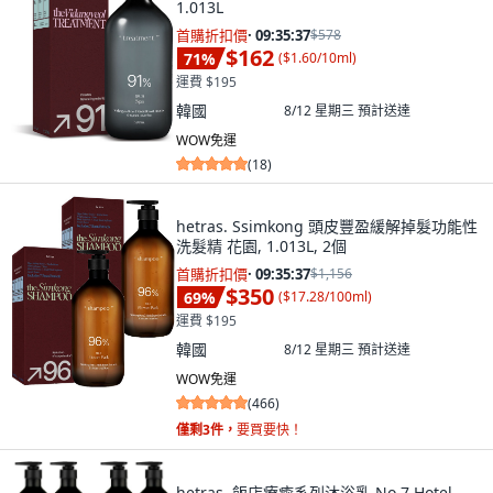
1.013L
首購折扣價
·
09:35:36
$578
$162
71
%
(
$1.60/10ml
)
運費 $195
韓國
8/12 星期三
預計送達
WOW免運
(
18
)
hetras. Ssimkong 頭皮豐盈緩解掉髮功能性
洗髮精 花園, 1.013L, 2個
首購折扣價
·
09:35:36
$1,156
$350
69
%
(
$17.28/100ml
)
運費 $195
韓國
8/12 星期三
預計送達
WOW免運
(
466
)
僅剩3件，
要買要快！
hetras. 飯店療癒系列沐浴乳 No.7 Hotel