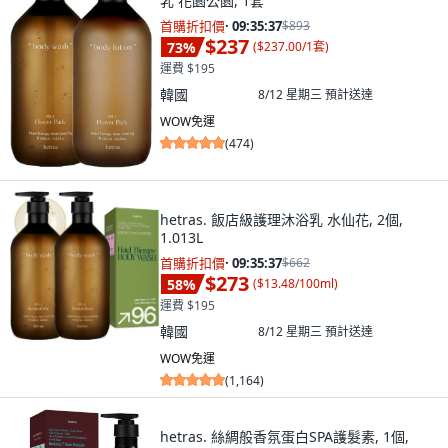
乳 花園公園, 1套
首購折扣價
·
09:35:36
$893
$237
73
%
(
$237.00/1套
)
運費 $195
韓國
8/12 星期三
預計送達
WOW免運
(
474
)
hetras. 飯店級護理沐浴乳 水仙花, 2個,
1.013L
首購折扣價
·
09:35:36
$662
$273
58
%
(
$13.48/100ml
)
運費 $195
韓國
8/12 星期三
預計送達
WOW免運
(
1,164
)
hetras. 絲綢般香氛蛋白SPA護髮素, 1個,