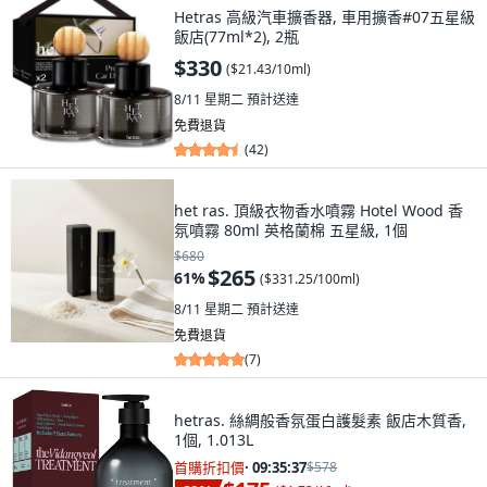
Hetras 高級汽車擴香器, 車用擴香#07五星級
飯店(77ml*2), 2瓶
$330
(
$21.43/10ml
)
8/11 星期二
預計送達
免費退貨
(
42
)
het ras. 頂級衣物香水噴霧 Hotel Wood 香
氛噴霧 80ml 英格蘭棉 五星級, 1個
$680
$265
61
%
(
$331.25/100ml
)
8/11 星期二
預計送達
免費退貨
(
7
)
hetras. 絲綢般香氛蛋白護髮素 飯店木質香,
1個, 1.013L
首購折扣價
·
09:35:36
$578