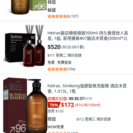
韓國
缺貨
(
6,107
)
Hetras飯店療癒極致500ml-持久散發迷人氣
息, 1組, 家用擴香#07飯店木質香(500ml*2)
$520
(
$520.00/1套
)
8/11 星期二
預計送達
免運 ∙ 免費退貨
(
104
)
hetras. Simkong強健髮根洗髮精 酒店木質
香, 1.013L, 1瓶
首購折扣價
·
09:35:36
$578
$172
70
%
(
$16.98/100ml
)
運費 $195
韓國
8/12 星期三
預計送達
WOW免運