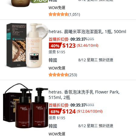
WOW免運
(
1,051
)
hetras. 晨曦米萃泡泡潔面乳, 1瓶, 500ml
首購折扣價
·
09:35:36
$205
$123
40
%
(
$2.46/10ml
)
運費 $195
韓國
8/12 星期三
預計送達
WOW免運
(
253
)
hetras. 香氛泡沫洗手乳 Flower Park,
515ml, 2瓶
首購折扣價
·
09:35:36
$393
$124
68
%
(
$12.04/100ml
)
運費 $195
韓國
8/12 星期三
預計送達
WOW免運