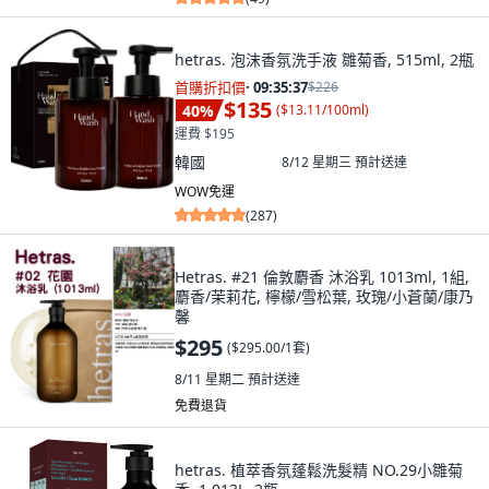
hetras. 泡沫香氛洗手液 雛菊香, 515ml, 2瓶
首購折扣價
·
09:35:36
$226
$135
40
%
(
$13.11/100ml
)
運費 $195
韓國
8/12 星期三
預計送達
WOW免運
(
287
)
Hetras. #21 倫敦麝香 沐浴乳 1013ml, 1組,
麝香/茉莉花, 檸檬/雪松葉, 玫瑰/小蒼蘭/康乃
馨
$295
(
$295.00/1套
)
8/11 星期二
預計送達
免費退貨
hetras. 植萃香氛蓬鬆洗髮精 NO.29小雛菊