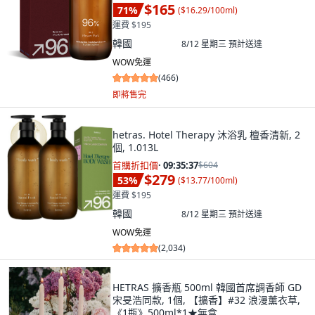
$165
71
%
(
$16.29/100ml
)
運費 $195
韓國
8/12 星期三
預計送達
WOW免運
(
466
)
即將售完
hetras. Hotel Therapy 沐浴乳 檀香清新, 2
個, 1.013L
首購折扣價
·
09:35:36
$604
$279
53
%
(
$13.77/100ml
)
運費 $195
韓國
8/12 星期三
預計送達
WOW免運
(
2,034
)
HETRAS 擴香瓶 500ml 韓國首席調香師 GD
宋旻浩同款, 1個, 【擴香】#32 浪漫薰衣草,
《1瓶》500ml*1★無盒