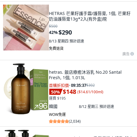
HETRAS 芒果籽護手霜/護唇膏, 1個, 芒果籽
奶油護唇膏13g*2入(有外盒)現
$500
$290
42
%
8/13 星期四
預計送達
免費退貨
廣告
hetras. 飯店療癒沐浴乳 No.20 Santal
Fresh, 1個, 1.013L
首購折扣價
·
09:35:36
$302
$148
50
%
(
$14.61/100ml
)
運費 $195
韓國
8/12 星期三
預計送達
WOW免運
(
2,034
)