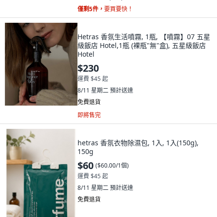
僅剩5件，
要買要快！
Hetras 香氛生活噴霧, 1瓶, 【噴霧】07 五星
級飯店 Hotel,1瓶 (裸瓶"無"盒), 五星級飯店
Hotel
$230
運費 $45 起
8/11 星期二
預計送達
免費退貨
即將售完
hetras 香氛衣物除濕包, 1入, 1入(150g),
150g
$60
(
$60.00/1個
)
運費 $45 起
8/11 星期二
預計送達
免費退貨