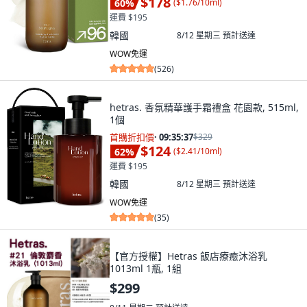
$178
60
%
(
$1.76/10ml
)
運費 $195
韓國
8/12 星期三
預計送達
WOW免運
(
526
)
hetras. 香氛精華護手霜禮盒 花園款, 515ml,
1個
首購折扣價
·
09:35:36
$329
$124
62
%
(
$2.41/10ml
)
運費 $195
韓國
8/12 星期三
預計送達
WOW免運
(
35
)
【官方授權】Hetras 飯店療癒沐浴乳
1013ml 1瓶, 1組
$299