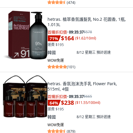
(
474
)
hetras. 植萃香氛護髮乳 No.2 花園香, 1瓶,
1.013L
首購折扣價
·
09:35:36
$578
$164
71
%
(
$1.62/10ml
)
運費 $195
韓國
8/12 星期三
預計送達
WOW免運
(
101
)
hetras. 香氛泡沫洗手乳 Flower Park,
515ml, 4個
首購折扣價
·
09:35:36
$665
$238
64
%
(
$11.55/100ml
)
運費 $195
韓國
8/12 星期三
預計送達
WOW免運
(
879
)