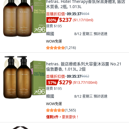
hetras. Hotel Therapy香氛保濕身體乳 飯店
木質香, 2瓶, 1.013L
首購折扣價
·
09:35:36
$604
$237
60
%
(
$1.17/10ml
)
運費 $195
韓國
8/12 星期三
預計送達
WOW免運
(
1,216
)
hetras. 飯店療癒系列大容量沐浴露 No.21
倫敦麝香, 1.013L, 2個
首購折扣價
·
09:35:36
$662
$279
57
%
(
$13.77/100ml
)
運費 $195
韓國
8/12 星期三
預計送達
WOW免運
(
1,565
)
僅剩3件，
要買要快！