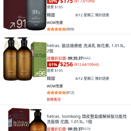
$175
69
%
(
$1.73/10ml
)
運費 $195
韓國
8/12 星期三
預計送達
WOW免運
(
909
)
hetras. 飯店級療癒 洗澡乳 無花果, 1.013L,
2個
首購折扣價
·
09:35:36
$662
$256
61
%
(
$12.64/100ml
)
運費 $195
韓國
8/12 星期三
預計送達
WOW免運
(
812
)
即將售完
hetras. Ssimkong 頭皮豐盈緩解掉髮功能性
洗髮精 花園, 1.013L, 1個
首購折扣價
·
09:35:36
$578