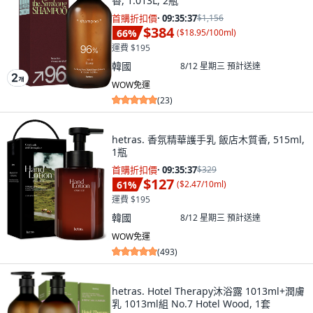
香, 1.013L, 2瓶
首購折扣價
·
09:35:36
$1,156
$384
66
%
(
$18.95/100ml
)
運費 $195
韓國
8/12 星期三
預計送達
WOW免運
(
23
)
hetras. 香氛精華護手乳 飯店木質香, 515ml,
1瓶
首購折扣價
·
09:35:36
$329
$127
61
%
(
$2.47/10ml
)
運費 $195
韓國
8/12 星期三
預計送達
WOW免運
(
493
)
hetras. Hotel Therapy沐浴露 1013ml+潤膚
乳 1013ml組 No.7 Hotel Wood, 1套