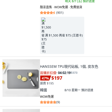
明天 8/7 (五)
預計送達
酷澎直售 ∙ WOW免運 ∙ 免費退貨
(
901
)
满 $1,500 再省 $75 (王道卡)
HANSSEM TPU現代砧板, 1個, 炭灰色
首購折扣價
·
04:02:18
$373
$197
47
%
運費 $195
韓國
8/10 星期一
預計送達
WOW免運
(
9
)