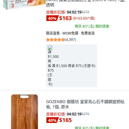
透明
首購折扣價
·
04:02:18
$273
$163
40
%
(
$163.00/1個
)
明天 8/7 (五)
預計送達
酷澎直售 ∙ WOW免運 ∙ 免費退貨
(
4,397
)
满 $1,500 再省 $75 (王道卡)
GOZENBO 御膳坊 皇家烏心石不鏽鋼提把砧
板, 1個, 原木
首購折扣價
·
04:02:18
$275
$165
40
%
明天 8/7 (五)
預計送達