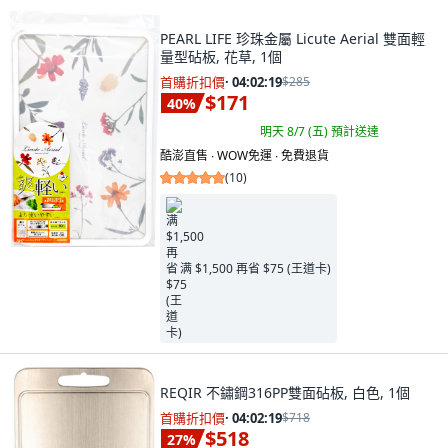
PEARL LIFE 珍珠金屬 Licute Aerial 雙面輕
量型砧板, 花草, 1個
首購折扣價
·
04:02:18
$285
$171
40
%
明天 8/7 (五)
預計送達
酷澎直售 ∙ WOW免運 ∙ 免費退貨
(
10
)
满 $1,500 再省 $75 (王道卡)
REQIR 不鏽鋼316PP雙面砧板, 白色, 1個
首購折扣價
·
04:02:18
$718
$518
27
%