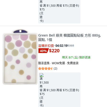
满 $1,500 再省 $75 (王道卡)
Green Bell 綠貝 韓國圓點砧板 方形 880g,
圓點, 1個
首購折扣價
·
04:02:18
$368
$220
40
%
明天 8/7 (五)
預計送達
酷澎直售 ∙ WOW免運 ∙ 免費退貨
(
2
)
满 $1,500 再省 $75 (王道卡)