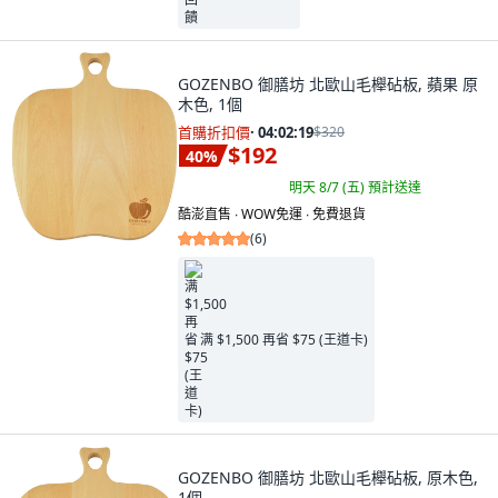
GOZENBO 御膳坊 北歐山毛櫸砧板, 蘋果 原
木色, 1個
首購折扣價
·
04:02:18
$320
$192
40
%
明天 8/7 (五)
預計送達
酷澎直售 ∙ WOW免運 ∙ 免費退貨
(
6
)
满 $1,500 再省 $75 (王道卡)
GOZENBO 御膳坊 北歐山毛櫸砧板, 原木色,
1個