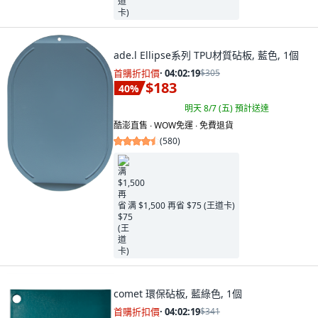
ade.l Ellipse系列 TPU材質砧板, 藍色, 1個
首購折扣價
·
04:02:18
$305
$183
40
%
明天 8/7 (五)
預計送達
酷澎直售 ∙ WOW免運 ∙ 免費退貨
(
580
)
满 $1,500 再省 $75 (王道卡)
comet 環保砧板, 藍綠色, 1個
首購折扣價
·
04:02:18
$341