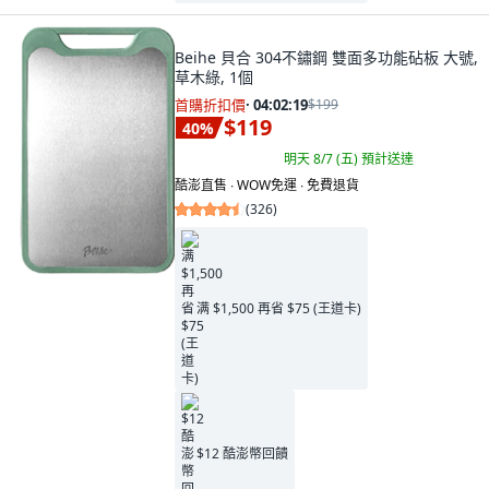
Beihe 貝合 304不鏽鋼 雙面多功能砧板 大號,
草木綠, 1個
首購折扣價
·
04:02:18
$199
$119
40
%
明天 8/7 (五)
預計送達
酷澎直售 ∙ WOW免運 ∙ 免費退貨
(
326
)
满 $1,500 再省 $75 (王道卡)
$12 酷澎幣回饋