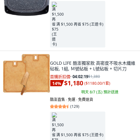
满 $1,500 再省 $75 (王道卡)
GOLD LIFE 酷澎獨家款 高密度不吸水木纖維
砧板, 1組, Ｍ號砧板 + L號砧板 + 切片刀
首購折扣價
·
04:02:18
$1,380
$1,180
14
%
(
$1180.00/1套
)
明天 8/7 (五)
預計送達
酷澎直售 ∙ 免運 ∙ 免費退貨
(
129
)
满 $1,500 再省 $75 (王道卡)