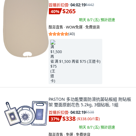
首購折扣價
·
04:02:18
$442
$265
40
%
明天 8/7 (五)
預計送達
酷澎直售 ∙ WOW免運 ∙ 免費退貨
(
40
)
满 $1,500 再省 $75 (王道卡)
PASTON 多功能雙面防滑抗菌砧板組 附砧板
架 雙面原創花色 5.2kg, 3個砧板, 1組
首購折扣價
·
04:02:18
$538
$338
37
%
(
$338.00/1套
)
明天 8/7 (五)
預計送達
酷澎直售 ∙ 免運 ∙ 免費退貨