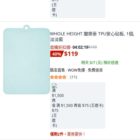
WHOLE HEIGHT 闔樂泰 TPU安心砧板, 1個,
淡淡藍
首購折扣價
·
04:02:18
$199
$119
40
%
明天 8/7 (五)
預計送達
酷澎直售 ∙ WOW免運 ∙ 免費退貨
(
11
)
满 $1,500 再省 $75 (王道卡)
僅剩2件，
要買要快！