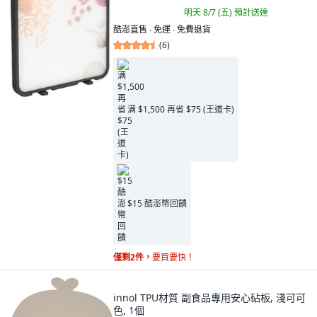
明天 8/7 (五)
預計送達
酷澎直售 ∙ 免運 ∙ 免費退貨
(
6
)
满 $1,500 再省 $75 (王道卡)
$15 酷澎幣回饋
僅剩2件，
要買要快！
innol TPU材質 副食品專用安心砧板, 淺可可
色, 1個