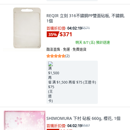
REQIR 立刻 316不鏽鋼PP雙面砧板, 不鏽鋼,
1個
首購折扣價
·
04:02:18
$571
$371
35
%
明天 8/7 (五)
預計送達
酷澎直售 ∙ 免運 ∙ 免費退貨
(
2
)
满 $1,500 再省 $75 (王道卡)
SHIMOMURA 下村 砧板 660g, 櫻花, 1個
首購折扣價
·
04:02:18
$587