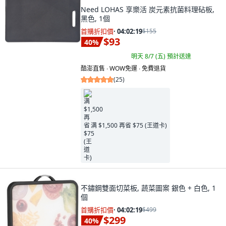
Need LOHAS 享樂活 炭元素抗菌料理砧板,
黑色, 1個
首購折扣價
·
04:02:18
$155
$93
40
%
明天 8/7 (五)
預計送達
酷澎直售 ∙ WOW免運 ∙ 免費退貨
(
25
)
满 $1,500 再省 $75 (王道卡)
不鏽鋼雙面切菜板, 蔬菜圖案 銀色 + 白色, 1
個
首購折扣價
·
04:02:18
$499
$299
40
%