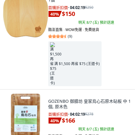
首購折扣價
·
04:02:18
$250
$150
40
%
明天 8/7 (五)
預計送達
酷澎直售 ∙ WOW免運 ∙ 免費退貨
(
9
)
满 $1,500 再省 $75 (王道卡)
GOZENBO 御膳坊 皇家烏心石原木砧板 中 1
個, 原木色
首購折扣價
·
04:02:18
$278
$166
40
%
明天 8/7 (五)
預計送達