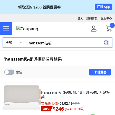
領取您的
$200
首購優惠卷!
打開 App
登入
註冊會員
客服中心
全部
'
hanssem砧板
'
與相關搜尋結果
篩選器
含運
Hanssem 索引砧板組, 1組, 3個砧板 + 砧板
架
首購折扣價
·
04:02:18
$411
$246
40
%
(
$246.00/1套
)