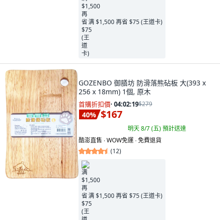
满 $1,500 再省 $75 (王道卡)
GOZENBO 御膳坊 防滑落熊砧板 大(393 x
256 x 18mm) 1個, 原木
首購折扣價
·
04:02:18
$279
$167
40
%
明天 8/7 (五)
預計送達
酷澎直售 ∙ WOW免運 ∙ 免費退貨
(
12
)
满 $1,500 再省 $75 (王道卡)