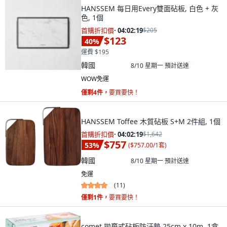
HANSSEM 每日用Every雙面砧板, 白色 + 灰
色, 1個
首購折扣價
·
04:02:18
$205
$123
40
%
運費 $195
韓國
8/10 星期一
預計送達
WOW免運
僅剩4件，
要買要快！
HANSSEM Toffee 木質砧板 S+M 2件組, 1個
首購折扣價
·
04:02:18
$1,642
$757
53
%
(
$757.00/1套
)
韓國
8/10 星期一
預計送達
免運
(
11
)
僅剩1件，
要買要快！
comet 拋棄式砧板防汙墊 25cm x 10m, 1盒,