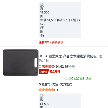
满 $1,500 再省 $75 (王道卡)
僅剩2件，
要買要快！
HOLA 和樂家居 高密度木纖維溝槽砧板, 黑
色, 1個
首購折扣價
·
04:02:18
$699
$499
28
%
明天 8/7 (五)
預計送達
酷澎直售 ∙ 免運 ∙ 免費退貨
(
1
)