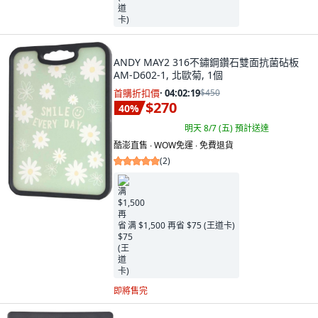
ANDY MAY2 316不鏽鋼鑽石雙面抗菌砧板
AM-D602-1, 北歐菊, 1個
首購折扣價
·
04:02:18
$450
$270
40
%
明天 8/7 (五)
預計送達
酷澎直售 ∙ WOW免運 ∙ 免費退貨
(
2
)
满 $1,500 再省 $75 (王道卡)
即將售完