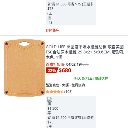
满 $1,500 再省 $75 (王道卡)
即將售完
GOLD LIFE 高密度不吸水纖維砧板 取自美國
FSC合法原木纖維 29.8x21.5x0.6CM, 菱形孔
木色, 1個
首購折扣價
·
04:02:18
$880
$680
22
%
明天 8/7 (五)
預計送達
酷澎直售 ∙ 免運 ∙ 免費退貨
(
108
)
满 $1,500 再省 $75 (王道卡)