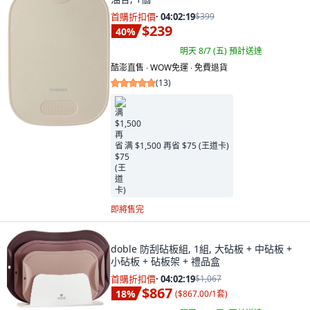
首購折扣價
·
04:02:18
$399
$239
40
%
明天 8/7 (五)
預計送達
酷澎直售 ∙ WOW免運 ∙ 免費退貨
(
13
)
满 $1,500 再省 $75 (王道卡)
即將售完
doble 防刮砧板組, 1組, 大砧板 + 中砧板 +
小砧板 + 砧板架 + 禮品盒
首購折扣價
·
04:02:18
$1,067
$867
18
%
(
$867.00/1套
)