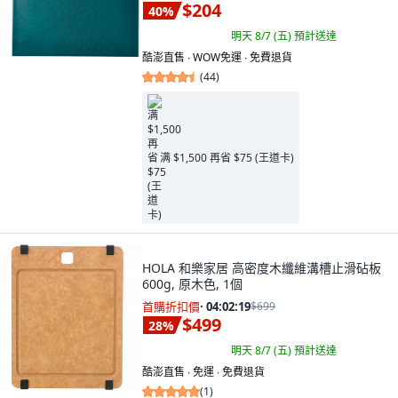
$204
40
%
明天 8/7 (五)
預計送達
酷澎直售 ∙ WOW免運 ∙ 免費退貨
(
44
)
满 $1,500 再省 $75 (王道卡)
HOLA 和樂家居 高密度木纖維溝槽止滑砧板
600g, 原木色, 1個
首購折扣價
·
04:02:18
$699
$499
28
%
明天 8/7 (五)
預計送達
酷澎直售 ∙ 免運 ∙ 免費退貨
(
1
)