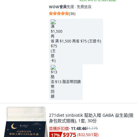
WOW會員
免運 ∙ 免費退貨
(
36
)
满 $1,500 再省 $75 (王道卡)
$13 酷澎幣回饋
271diet sinbiotik 幫助入睡 GABA 益生菌(隨
身包款式隨機), 1套, 30份
首購折扣價
·
11:48:45
$1,175
$975
17
%
(
$32.50/1錠
)