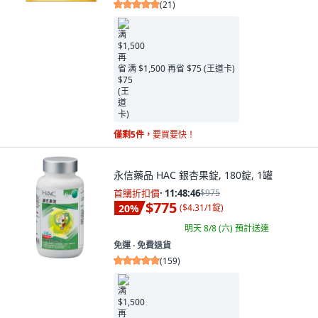
(
21
)
满 $1,500 再省 $75 (王道卡)
僅剩5件，
要買要快！
永信藥品 HAC 銀杏果錠, 180錠, 1罐
首購折扣價
·
11:48:45
$975
$775
20
%
(
$4.31/1錠
)
明天 8/8 (六)
預計送達
免運 ∙ 免費退貨
(
159
)