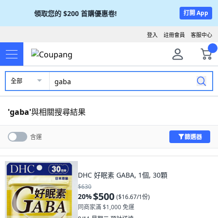
領取您的
$200
首購優惠卷!
打開 App
登入
註冊會員
客服中心
全部
'
gaba
'
與相關搜尋結果
篩選器
含運
DHC 好眠素 GABA, 1個, 30顆
$630
$500
20
%
(
$16.67/1份
)
同商家滿 $1,000 免運