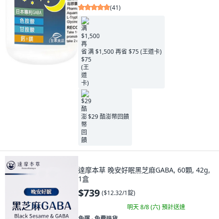
(
41
)
满 $1,500 再省 $75 (王道卡)
$29 酷澎幣回饋
達摩本草 晚安好眠黑芝麻GABA, 60顆, 42g,
1盒
$739
(
$12.32/1錠
)
明天 8/8 (六)
預計送達
免運 ∙ 免費退貨