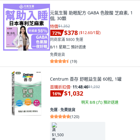
元氣生醫 助眠配方 GABA 色胺酸 芝麻素, 1
個, 30顆
特價
$1,352
$378
72
%
(
$12.60/1錠
)
同商家滿 $800 免運
8/11 星期二
預計送達
免費退貨
(
19
)
Centrum 善存 舒眠益生菌 60粒, 1罐
首購折扣價
·
11:48:45
$1,232
$1,032
16
%
明天 8/8 (六)
預計送達
免運 ∙ 免費退貨
(
120
)