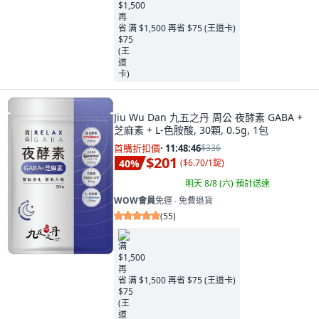
满 $1,500 再省 $75 (王道卡)
Jiu Wu Dan 九五之丹 周公 夜酵素 GABA +
芝麻素 + L-色胺酸, 30顆, 0.5g, 1包
首購折扣價
·
11:48:45
$336
$201
40
%
(
$6.70/1錠
)
明天 8/8 (六)
預計送達
WOW會員
免運 ∙ 免費退貨
(
55
)
满 $1,500 再省 $75 (王道卡)