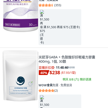
(
355
)
满 $1,500 再省 $75 (王道卡)
米胚芽GABA + 色胺酸好好眠複方膠囊
400mg, 1個, 30顆
首購折扣價
·
11:48:45
$398
$238
40
%
(
$7.93/1錠
)
明天 8/8 (六)
預計送達
WOW會員
免運 ∙ 免費退貨
(
2
)