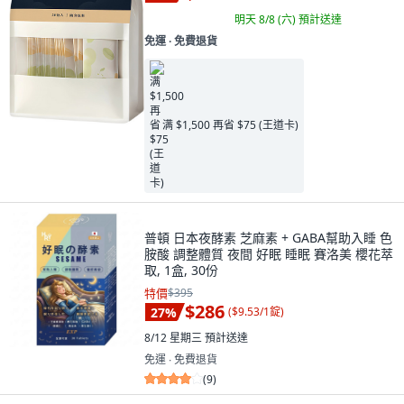
明天 8/8 (六)
預計送達
免運 ∙ 免費退貨
满 $1,500 再省 $75 (王道卡)
普頓 日本夜酵素 芝麻素 + GABA幫助入睡 色
胺酸 調整體質 夜間 好眠 睡眠 賽洛美 櫻花萃
取, 1盒, 30份
特價
$395
$286
27
%
(
$9.53/1錠
)
8/12 星期三
預計送達
免運 ∙ 免費退貨
(
9
)