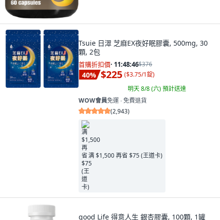
Tsuie 日濢 芝麻EX夜好眠膠囊, 500mg, 30
顆, 2包
首購折扣價
·
11:48:45
$376
$225
40
%
(
$3.75/1錠
)
明天 8/8 (六)
預計送達
WOW會員
免運 ∙ 免費退貨
(
2,943
)
满 $1,500 再省 $75 (王道卡)
good Life 得意人生 銀杏膠囊, 100顆, 1罐