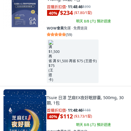
首購折扣價
·
11:48:45
$390
$234
40
%
(
$7.80/1錠
)
明天 8/8 (六)
預計送達
WOW會員
免運 ∙ 免費退貨
(
59
)
满 $1,500 再省 $75 (王道卡)
Tsuie 日濢 芝麻EX夜好眠膠囊, 500mg, 30
顆, 1包
首購折扣價
·
11:48:45
$188
$112
40
%
(
$3.73/1錠
)
明天 8/8 (六)
預計送達