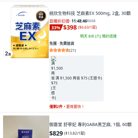
統欣生物科技 芝麻素EX 500mg, 2盒, 30顆
首購折扣價
·
11:48:45
$598
$398
33
%
(
$6.63/1錠
)
明天 8/8 (六)
預計送達
免運 ∙ 免費退貨
(
21
)
满 $1,500 再省 $75 (王道卡)
僅剩2件，
要買要快！
御嘉堂 舒寧妃 專利GABA黑芝麻, 1個, 60顆
$829
(
$13.82/1錠
)