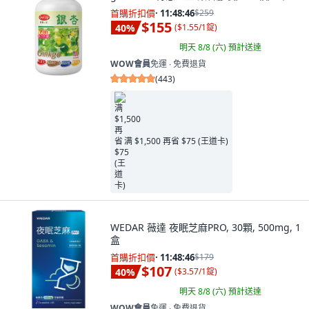
首購折扣價
·
11:48:45
$259
$155
40
%
(
$1.55/1錠
)
明天 8/8 (六)
預計送達
WOW會員
免運 ∙ 免費退貨
(
443
)
满 $1,500 再省 $75 (王道卡)
WEDAR 薇達 夜眠芝麻PRO, 30顆, 500mg, 1
盒
首購折扣價
·
11:48:45
$179
$107
40
%
(
$3.57/1錠
)
明天 8/8 (六)
預計送達
WOW會員
免運 ∙ 免費退貨