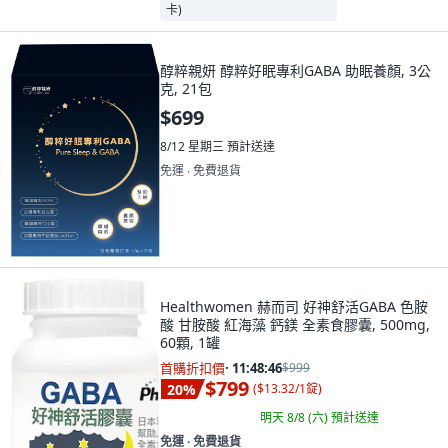
醇粹親妍 醇粹好眠專利GABA 助眠養顏, 3公
克, 21包
$699
8/12 星期三
預計送達
免運 ∙ 免費退貨
Healthwomen 赫而司 好神舒活GABA 色胺
酸 甘胺酸 紅海藻 鈣鎂 全素食膠囊, 500mg,
60顆, 1罐
首購折扣價
·
11:48:45
$999
$799
20
%
(
$13.32/1錠
)
明天 8/8 (六)
預計送達
免運 ∙ 免費退貨