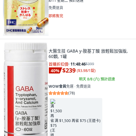
8/11 星期二
預計送達
免費退貨
即將售完
大醫生技 GABA y-胺基丁酸 放輕鬆加強版,
60顆, 1罐
首購折扣價
·
11:48:45
$399
$239
40
%
(
$3.98/1錠
)
明天 8/8 (六)
預計送達
WOW會員
免運 ∙ 免費退貨
(
78
)
满 $1,500 再省 $75 (王道卡)