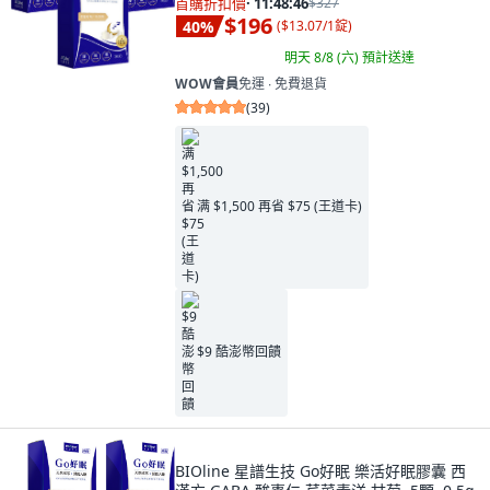
首購折扣價
·
11:48:45
$327
$196
40
%
(
$13.07/1錠
)
明天 8/8 (六)
預計送達
WOW會員
免運 ∙ 免費退貨
(
39
)
满 $1,500 再省 $75 (王道卡)
$9 酷澎幣回饋
BIOline 星譜生技 Go好眠 樂活好眠膠囊 西