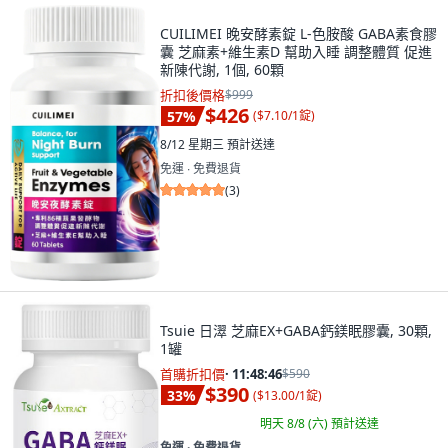
CUILIMEI 晚安酵素錠 L-色胺酸 GABA素食膠
囊 芝麻素+維生素D 幫助入睡 調整體質 促進
新陳代謝, 1個, 60顆
折扣後價格
$999
$426
57
%
(
$7.10/1錠
)
8/12 星期三
預計送達
免運 ∙ 免費退貨
(
3
)
Tsuie 日濢 芝麻EX+GABA鈣鎂眠膠囊, 30顆,
1罐
首購折扣價
·
11:48:45
$590
$390
33
%
(
$13.00/1錠
)
明天 8/8 (六)
預計送達
免運 ∙ 免費退貨