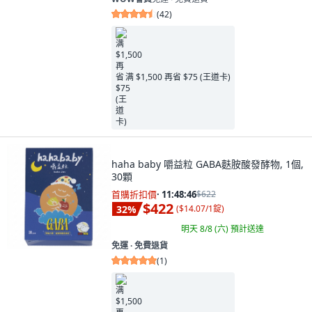
(
42
)
满 $1,500 再省 $75 (王道卡)
haha baby 嚼益粒 GABA麩胺酸發酵物, 1個,
30顆
首購折扣價
·
11:48:45
$622
$422
32
%
(
$14.07/1錠
)
明天 8/8 (六)
預計送達
免運 ∙ 免費退貨
(
1
)