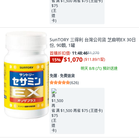
满 $1,500 再省 $75 (王道卡)
SunTORY 三得利 台灣公司貨 芝麻明EX 30日
份, 90顆, 1罐
首購折扣價
·
11:48:45
$1,270
$1,070
15
%
(
$11.89/1錠
)
明天 8/8 (六)
預計送達
免運 ∙ 免費退貨
(
626
)
满 $1,500 再省 $75 (王道卡)