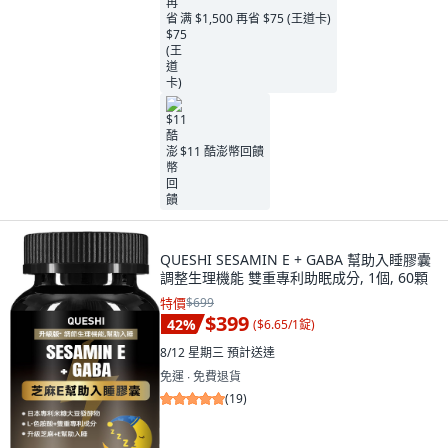
满 $1,500 再省 $75 (王道卡)
$11 酷澎幣回饋
QUESHI SESAMIN E + GABA 幫助入睡膠囊
調整生理機能 雙重專利助眠成分, 1個, 60顆
特價
$699
$399
42
%
(
$6.65/1錠
)
8/12 星期三
預計送達
免運 ∙ 免費退貨
(
19
)