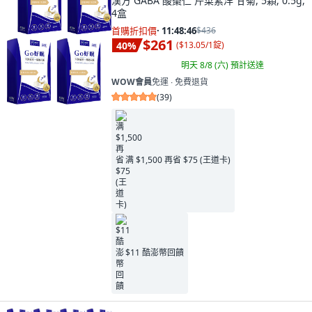
漢方 GABA 酸棗仁 芹菜素洋 甘菊, 5顆, 0.5g,
4盒
首購折扣價
·
11:48:45
$436
$261
40
%
(
$13.05/1錠
)
明天 8/8 (六)
預計送達
WOW會員
免運 ∙ 免費退貨
(
39
)
满 $1,500 再省 $75 (王道卡)
$11 酷澎幣回饋