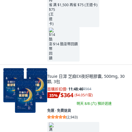
满 $1,500 再省 $75 (王道卡)
$14 酷澎幣回饋
Tsuie 日濢 芝麻EX夜好眠膠囊, 500mg, 30
顆, 3包
首購折扣價
·
11:48:45
$564
$364
35
%
(
$4.05/1錠
)
明天 8/8 (六)
預計送達
免運 ∙ 免費退貨
(
2,943
)