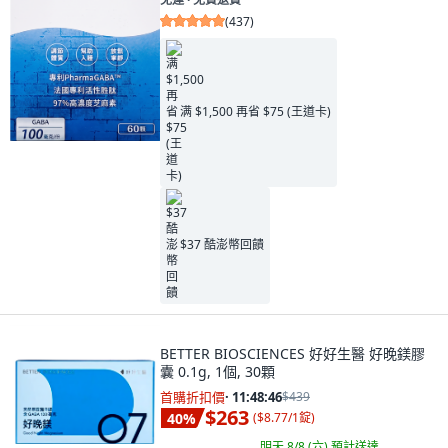
(
437
)
满 $1,500 再省 $75 (王道卡)
$37 酷澎幣回饋
BETTER BIOSCIENCES 好好生醫 好晚鎂膠
囊 0.1g, 1個, 30顆
首購折扣價
·
11:48:45
$439
$263
40
%
(
$8.77/1錠
)
明天 8/8 (六)
預計送達