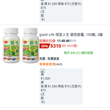
满 $1,500 再省 $75 (王道卡)
good Life 得意人生 銀杏膠囊, 100顆, 2罐
首購折扣價
·
11:48:45
$510
$310
39
%
(
$1.55/1錠
)
明天 8/8 (六)
預計送達
免運 ∙ 免費退貨
(
443
)
满 $1,500 再省 $75 (王道卡)