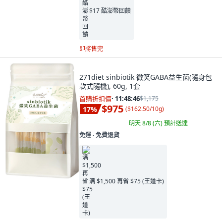
$17 酷澎幣回饋
即將售完
271diet sinbiotik 微笑GABA益生菌(隨身包
款式隨機), 60g, 1套
首購折扣價
·
11:48:45
$1,175
$975
17
%
(
$162.50/10g
)
明天 8/8 (六)
預計送達
免運 ∙ 免費退貨
满 $1,500 再省 $75 (王道卡)