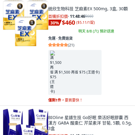
統欣生物科技 芝麻素EX 500mg, 3盒, 30顆
首購折扣價
·
11:48:45
$660
$460
30
%
(
$5.11/1錠
)
明天 8/8 (六)
預計送達
免運 ∙ 免費退貨
(
21
)
满 $1,500 再省 $75 (王道卡)
僅剩1件，
要買要快！
BIOline 星譜生技 Go好眠 樂活好眠膠囊 西
漢方 GABA 酸棗仁 芹菜素洋 甘菊, 5顆, 0.5g,
3盒