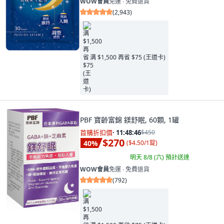
WOW會員
免運 ∙ 免費退貨
(
2,943
)
满 $1,500 再省 $75 (王道卡)
PBF 寶齡富錦 鎂舒眠, 60顆, 1罐
首購折扣價
·
11:48:45
$450
$270
40
%
(
$4.50/1錠
)
明天 8/8 (六)
預計送達
WOW會員
免運 ∙ 免費退貨
(
792
)