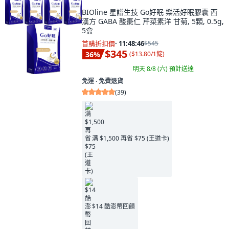
BIOline 星譜生技 Go好眠 樂活好眠膠囊 西
漢方 GABA 酸棗仁 芹菜素洋 甘菊, 5顆, 0.5g,
5盒
首購折扣價
·
11:48:45
$545
$345
36
%
(
$13.80/1錠
)
明天 8/8 (六)
預計送達
免運 ∙ 免費退貨
(
39
)
满 $1,500 再省 $75 (王道卡)
$14 酷澎幣回饋