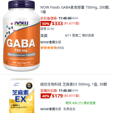
NOW Foods GABA素食膠囊 750mg, 200顆,
1罐
折扣後價格
·
11:48:45
$669
$333
50
%
(
$1.67/1錠
)
運費 $195
美國
8/11 星期二
預計送達
WOW會員
免運
(
593
)
統欣生物科技 芝麻素EX 500mg, 1盒, 30顆
首購折扣價
·
11:48:45
$299
$179
40
%
(
$5.97/1錠
)
明天 8/8 (六)
預計送達
WOW會員
免運 ∙ 免費退貨