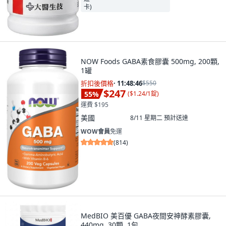
NOW Foods GABA素食膠囊 500mg, 200顆,
1罐
折扣後價格
·
11:48:45
$550
$247
55
%
(
$1.24/1錠
)
運費 $195
美國
8/11 星期二
預計送達
WOW會員
免運
(
814
)
MedBIO 美百優 GABA夜間安神酵素膠囊,
440mg, 30顆, 1包