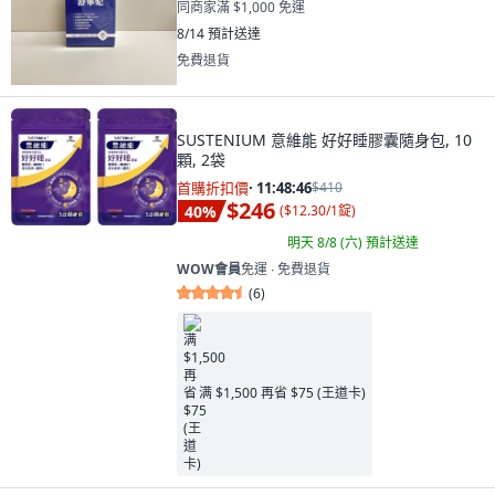
同商家滿 $1,000 免運
8/14
預計送達
免費退貨
SUSTENIUM 意維能 好好睡膠囊隨身包, 10
顆, 2袋
首購折扣價
·
11:48:45
$410
$246
40
%
(
$12.30/1錠
)
明天 8/8 (六)
預計送達
WOW會員
免運 ∙ 免費退貨
(
6
)
满 $1,500 再省 $75 (王道卡)