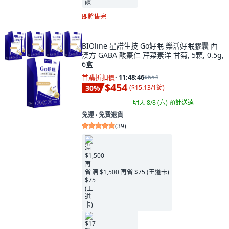
即將售完
BIOline 星譜生技 Go好眠 樂活好眠膠囊 西
漢方 GABA 酸棗仁 芹菜素洋 甘菊, 5顆, 0.5g,
6盒
首購折扣價
·
11:48:45
$654
$454
30
%
(
$15.13/1錠
)
明天 8/8 (六)
預計送達
免運 ∙ 免費退貨
(
39
)
满 $1,500 再省 $75 (王道卡)