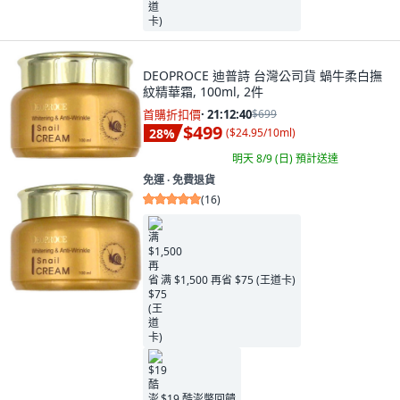
DEOPROCE 迪普詩 台灣公司貨 蝸牛柔白撫
紋精華霜, 100ml, 2件
首購折扣價
·
21:12:39
$699
$499
28
%
(
$24.95/10ml
)
明天 8/9 (日)
預計送達
免運 ∙ 免費退貨
(
16
)
满 $1,500 再省 $75 (王道卡)
$19 酷澎幣回饋