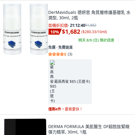
DerMaviduals 德妍思 角質層修護基礎乳 水
潤型, 30ml, 2瓶
首購折扣價
·
21:12:39
$1,882
$1,682
10
%
(
$280.33/10ml
)
明天 8/9 (日)
預計送達
免運 ∙ 免費退貨
(
3
)
最高再省 $85 (王道卡)
僅剩4件，
要買要快！
DERMA FORMULA 美肌醫生 DF超胜肽緊緻
彈力精萃, 30ml, 1瓶