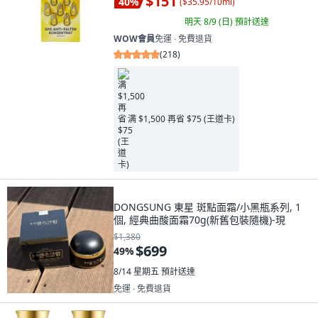
$151
40
%
(
$35.95/10ml
)
明天 8/9 (日)
預計送達
WOW會員
免運 ∙ 免費退貨
(
218
)
满 $1,500 再省 $75 (王道卡)
DONGSUNG 東星 斑點面霜/小黑瓶系列, 1
個, 經典曲酸面霜70g(新舊包裝隨機)-現
$1,380
$699
49
%
8/14 星期五
預計送達
免運 ∙ 免費退貨