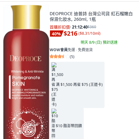
DEOPROCE 迪普詩 台灣公司貨 紅石榴嫩白
保濕化妝水, 260ml, 1瓶
首購折扣價
·
21:12:39
$360
$216
40
%
(
$8.31/10ml
)
明天 8/9 (日)
預計送達
WOW會員
免運 ∙ 免費退貨
(
5
)
满 $1,500 再省 $75 (王道卡)
$10 酷澎幣回饋