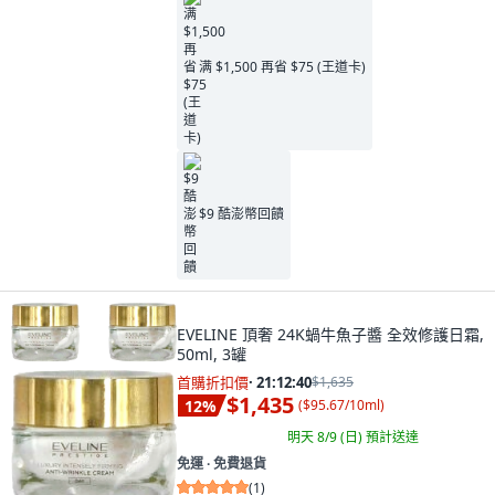
满 $1,500 再省 $75 (王道卡)
$9 酷澎幣回饋
EVELINE 頂奢 24K蝸牛魚子醬 全效修護日霜,
50ml, 3罐
首購折扣價
·
21:12:39
$1,635
$1,435
12
%
(
$95.67/10ml
)
明天 8/9 (日)
預計送達
免運 ∙ 免費退貨
(
1
)