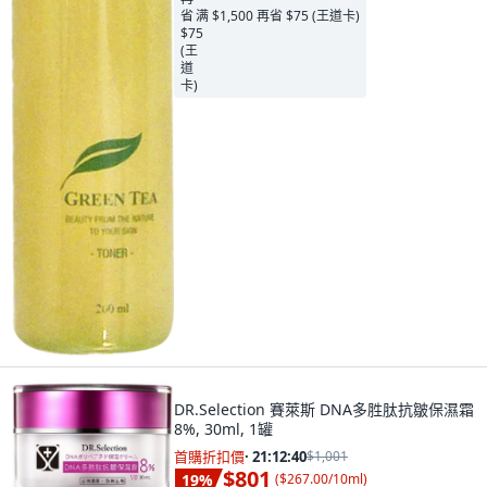
满 $1,500 再省 $75 (王道卡)
DR.Selection 賽萊斯 DNA多胜肽抗皺保濕霜
8%, 30ml, 1罐
首購折扣價
·
21:12:39
$1,001
$801
19
%
(
$267.00/10ml
)