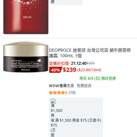
DEOPROCE 迪普詩 台灣公司貨 蝸牛膠原修
護霜, 100ml, 1個
首購折扣價
·
21:12:39
$399
$239
40
%
(
$23.90/10ml
)
明天 8/9 (日)
預計送達
WOW會員
免運 ∙ 免費退貨
(
10
)
满 $1,500 再省 $75 (王道卡)