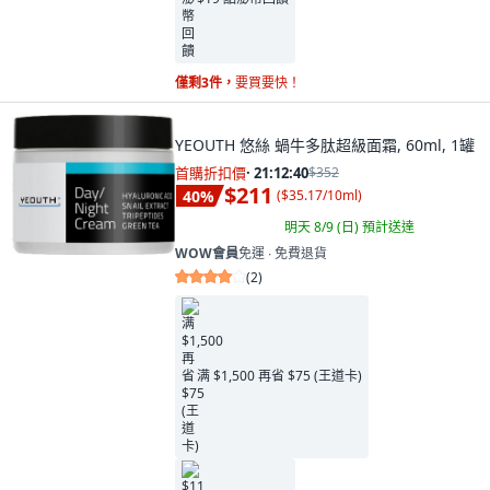
僅剩3件，
要買要快！
YEOUTH 悠絲 蝸牛多肽超級面霜, 60ml, 1罐
首購折扣價
·
21:12:39
$352
$211
40
%
(
$35.17/10ml
)
明天 8/9 (日)
預計送達
WOW會員
免運 ∙ 免費退貨
(
2
)
满 $1,500 再省 $75 (王道卡)