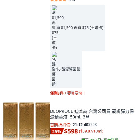
满 $1,500 再省 $75 (王道卡)
$6 酷澎幣回饋
僅剩3件，
要買要快！
DEOPROCE 迪普詩 台灣公司貨 靚膚彈力保
濕精華液, 50ml, 3盒
首購折扣價
·
21:12:39
$798
$598
25
%
(
$39.87/10ml
)