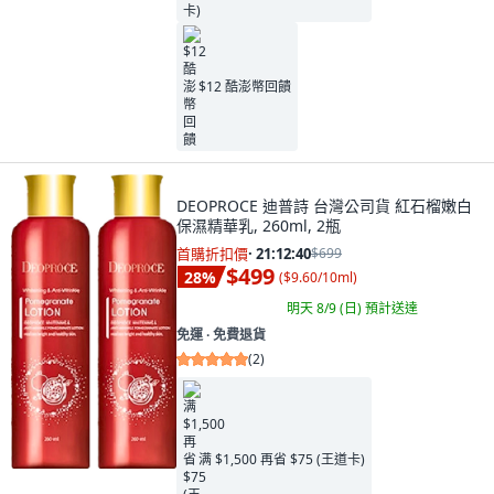
$12 酷澎幣回饋
DEOPROCE 迪普詩 台灣公司貨 紅石榴嫩白
保濕精華乳, 260ml, 2瓶
首購折扣價
·
21:12:39
$699
$499
28
%
(
$9.60/10ml
)
明天 8/9 (日)
預計送達
免運 ∙ 免費退貨
(
2
)
满 $1,500 再省 $75 (王道卡)