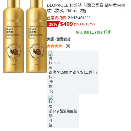
DEOPROCE 迪普詩 台灣公司貨 蝸牛柔白撫
紋化妝水, 260ml, 2瓶
首購折扣價
·
21:12:39
$699
$499
28
%
(
$9.60/10ml
)
明天 8/9 (日)
預計送達
免運 ∙ 免費退貨
(
6
)
满 $1,500 再省 $75 (王道卡)
$19 酷澎幣回饋