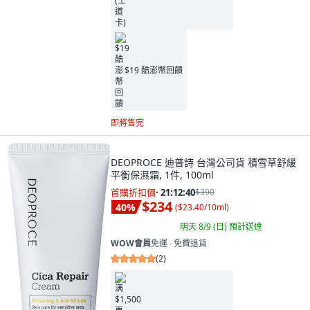
$19 酷澎幣回饋
即將售完
DEOPROCE 迪普詩 台灣公司貨 積雪草舒緩
平衡保濕霜, 1件, 100ml
首購折扣價
·
21:12:39
$390
$234
40
%
(
$23.40/10ml
)
明天 8/9 (日)
預計送達
WOW會員
免運 ∙ 免費退貨
(
2
)