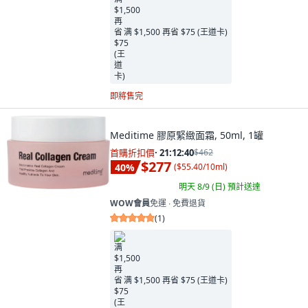
满 $1,500 再省 $75 (王道卡)
即將售完
Meditime 膠原緊緻面霜, 50ml, 1罐
首購折扣價
·
21:12:39
$462
$277
40
%
(
$55.40/10ml
)
明天 8/9 (日)
預計送達
WOW會員
免運 ∙ 免費退貨
(
1
)
满 $1,500 再省 $75 (王道卡)