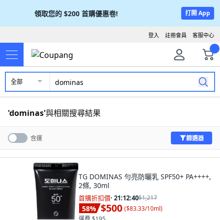
領取您的
$200
首購優惠卷!
打開 App
登入
註冊會員
客服中心
全部
'
dominas
'
與相關搜尋結果
篩選器
含運
TG DOMINAS 勻亮防曬乳 SPF50+ PA++++,
2條, 30ml
首購折扣價
·
21:12:39
$1,217
$500
58
%
(
$83.33/10ml
)
運費 $195