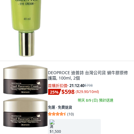
DEOPROCE 迪普詩 台灣公司貨 蝸牛膠原修
護霜, 100ml, 2個
首購折扣價
·
21:12:39
$798
$598
25
%
(
$29.90/10ml
)
明天 8/9 (日)
預計送達
免運 ∙ 免費退貨
(
10
)