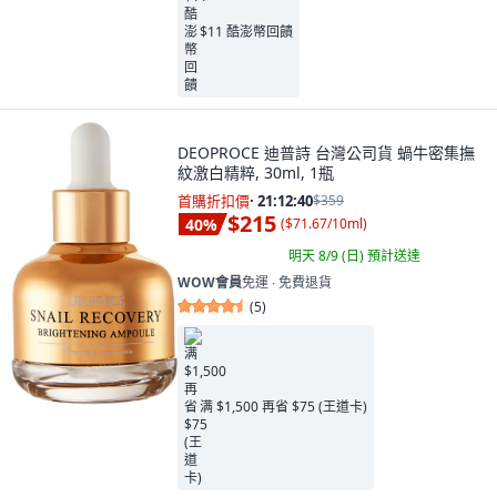
$11 酷澎幣回饋
DEOPROCE 迪普詩 台灣公司貨 蝸牛密集撫
紋激白精粹, 30ml, 1瓶
首購折扣價
·
21:12:39
$359
$215
40
%
(
$71.67/10ml
)
明天 8/9 (日)
預計送達
WOW會員
免運 ∙ 免費退貨
(
5
)
满 $1,500 再省 $75 (王道卡)