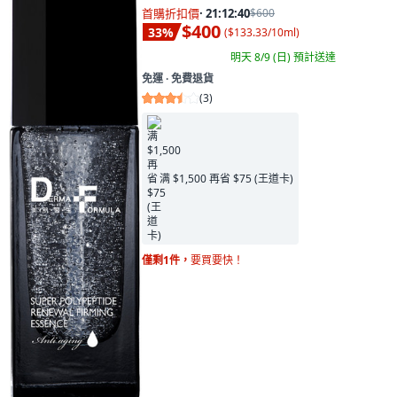
首購折扣價
·
21:12:39
$600
$400
33
%
(
$133.33/10ml
)
明天 8/9 (日)
預計送達
免運 ∙ 免費退貨
(
3
)
满 $1,500 再省 $75 (王道卡)
僅剩1件，
要買要快！