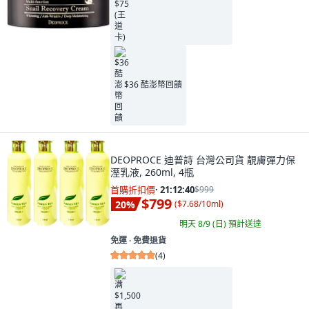
$36 酷澎幣回饋
DEOPROCE 迪普詩 台灣公司貨 靚膚彈力保
溼乳液, 260ml, 4瓶
首購折扣價
·
21:12:39
$999
$799
20
%
(
$7.68/10ml
)
明天 8/9 (日)
預計送達
免運 ∙ 免費退貨
(
4
)