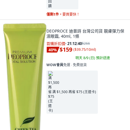
僅剩1件，
要買要快！
DEOPROCE 迪普詩 台灣公司貨 靚膚彈力保
濕眼霜, 40ml, 1條
首購折扣價
·
21:12:39
$266
$159
40
%
(
$39.75/10ml
)
明天 8/9 (日)
預計送達
WOW會員
免運 ∙ 免費退貨
满 $1,500 再省 $75 (王道卡)