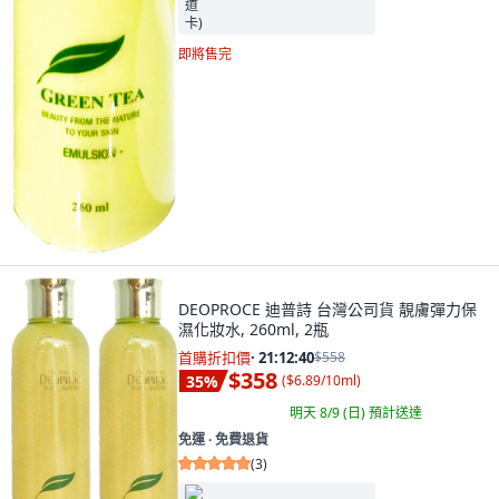
即將售完
DEOPROCE 迪普詩 台灣公司貨 靚膚彈力保
濕化妝水, 260ml, 2瓶
首購折扣價
·
21:12:39
$558
$358
35
%
(
$6.89/10ml
)
明天 8/9 (日)
預計送達
免運 ∙ 免費退貨
(
3
)