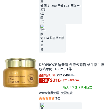
满 $1,500 再省 $75 (王道卡)
$24 酷澎幣回饋
DEOPROCE 迪普詩 台灣公司貨 蝸牛柔白撫
紋精華霜, 100ml, 1件
首購折扣價
·
21:12:39
$360
$216
40
%
(
$21.60/10ml
)
明天 8/9 (日)
預計送達
WOW會員
免運 ∙ 免費退貨
(
16
)