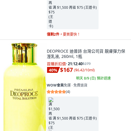
满 $1,500 再省 $75 (王道卡)
僅剩2件，
要買要快！
DEOPROCE 迪普詩 台灣公司貨 靚膚彈力保
溼乳液, 260ml, 1瓶
首購折扣價
·
21:12:39
$279
$167
40
%
(
$6.42/10ml
)
明天 8/9 (日)
預計送達
WOW會員
免運 ∙ 免費退貨
(
4
)
满 $1,500 再省 $75 (王道卡)