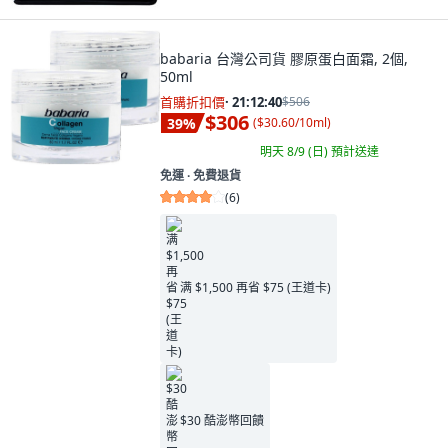
babaria 台灣公司貨 膠原蛋白面霜, 2個,
50ml
首購折扣價
·
21:12:39
$506
$306
39
%
(
$30.60/10ml
)
明天 8/9 (日)
預計送達
免運 ∙ 免費退貨
(
6
)
满 $1,500 再省 $75 (王道卡)
$30 酷澎幣回饋