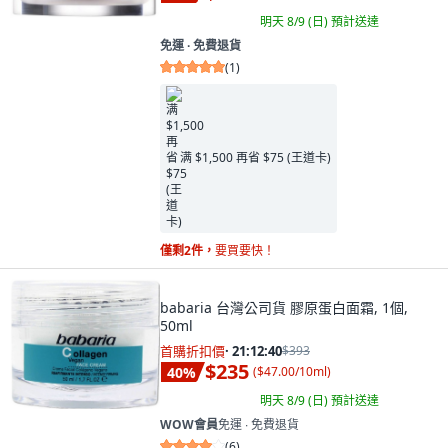
明天 8/9 (日)
預計送達
免運 ∙ 免費退貨
(
1
)
满 $1,500 再省 $75 (王道卡)
僅剩2件，
要買要快！
babaria 台灣公司貨 膠原蛋白面霜, 1個,
50ml
首購折扣價
·
21:12:39
$393
$235
40
%
(
$47.00/10ml
)
明天 8/9 (日)
預計送達
WOW會員
免運 ∙ 免費退貨
(
6
)