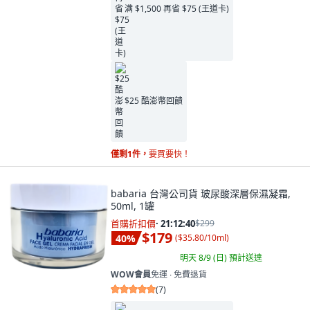
满 $1,500 再省 $75 (王道卡)
$25 酷澎幣回饋
僅剩1件，
要買要快！
babaria 台灣公司貨 玻尿酸深層保濕凝霜,
50ml, 1罐
首購折扣價
·
21:12:39
$299
$179
40
%
(
$35.80/10ml
)
明天 8/9 (日)
預計送達
WOW會員
免運 ∙ 免費退貨
(
7
)