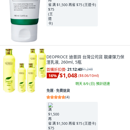
满 $1,500 再省 $75 (王道卡)
DEOPROCE 迪普詩 台灣公司貨 靚膚彈力保
溼乳液, 260ml, 5瓶
首購折扣價
·
21:12:39
$1,248
$1,048
16
%
(
$8.06/10ml
)
明天 8/9 (日)
預計送達
免運 ∙ 免費退貨
(
4
)
满 $1,500 再省 $75 (王道卡)