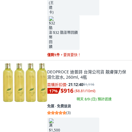
$32 酷澎幣回饋
僅剩1件，
要買要快！
DEOPROCE 迪普詩 台灣公司貨 靚膚彈力保
濕化妝水, 260ml, 4瓶
首購折扣價
·
21:12:39
$1,116
$916
17
%
(
$8.81/10ml
)
明天 8/9 (日)
預計送達
免運 ∙ 免費退貨
(
3
)