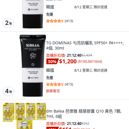
韓國
8/12 星期三
預計送達
免運
(
413
)
TG DOMINAS 勻亮防曬乳 SPF50+ PA++++,
4個, 30ml
首購折扣價
·
21:12:39
$2,434
$1,200
50
%
(
$100.00/10ml
)
韓國
8/12 星期三
預計送達
免運
(
413
)
即將售完
dm Balea 芭樂雅 精華膠囊 Q10 黃色 7顆,
7ml, 6組
首購折扣價
·
21:12:39
$252