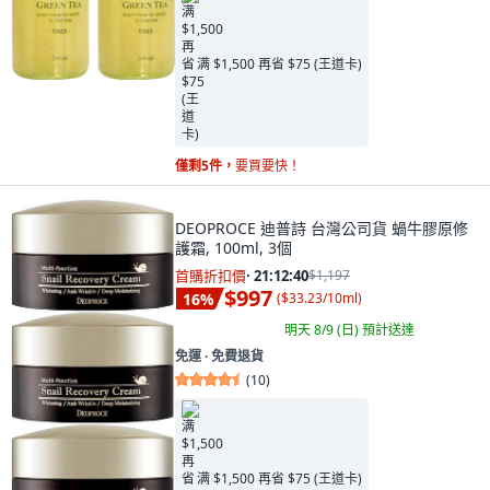
满 $1,500 再省 $75 (王道卡)
僅剩5件，
要買要快！
DEOPROCE 迪普詩 台灣公司貨 蝸牛膠原修
護霜, 100ml, 3個
首購折扣價
·
21:12:39
$1,197
$997
16
%
(
$33.23/10ml
)
明天 8/9 (日)
預計送達
免運 ∙ 免費退貨
(
10
)
满 $1,500 再省 $75 (王道卡)