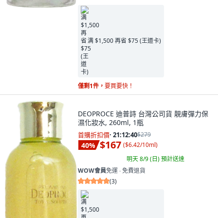
满 $1,500 再省 $75 (王道卡)
僅剩1件，
要買要快！
DEOPROCE 迪普詩 台灣公司貨 靚膚彈力保
濕化妝水, 260ml, 1瓶
首購折扣價
·
21:12:39
$279
$167
40
%
(
$6.42/10ml
)
明天 8/9 (日)
預計送達
WOW會員
免運 ∙ 免費退貨
(
3
)