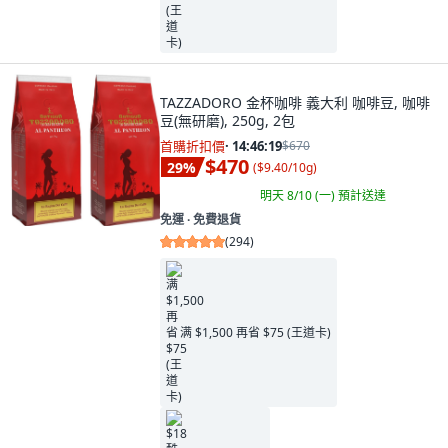
TAZZADORO 金杯咖啡 義大利 咖啡豆, 咖啡
豆(無研磨), 250g, 2包
首購折扣價
·
14:46:17
$670
$470
29
%
(
$9.40/10g
)
明天 8/10 (一)
預計送達
免運 ∙ 免費退貨
(
294
)
满 $1,500 再省 $75 (王道卡)