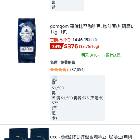
gomgom 哥倫比亞咖啡豆, 咖啡豆(無研磨),
1kg, 1包
首購折扣價
·
14:46:17
$576
$376
34
%
(
$3.76/10g
)
明天 8/10 (一)
預計送達
免運 ∙ 免費退貨
(
37,054
)
满 $1,500 再省 $75 (王道卡)
ucc 冠軍監修甘醇橙香咖啡豆, 咖啡豆(無研