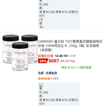
满 $1,500 再省 $75 (王道卡)
CARRARO 義大利 1927專業義式罐裝咖啡豆
中焙 100%阿拉比卡, 250g, 3個, 全豆咖啡
（未研磨）
首購折扣價
·
14:46:17
$1,140
$697
38
%
(
$9.29/10g
)
明天 8/10 (一)
預計送達
免運 ∙ 免費退貨
(
47
)
满 $1,500 再省 $75 (王道卡)