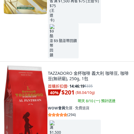
满 $1,500 再省 $75 (王道卡)
$9 酷澎幣回饋
TAZZADORO 金杯咖啡 義大利 咖啡豆, 咖啡
豆(無研磨), 250g, 1包
首購折扣價
·
14:46:17
$335
$201
40
%
(
$8.04/10g
)
明天 8/10 (一)
預計送達
WOW會員
免運 ∙ 免費退貨
(
294
)