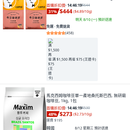
首購折扣價
·
14:46:17
$644
$444
31
%
(
$4.89/10g
)
明天 8/10 (一)
預計送達
免運 ∙ 免費退貨
(
458
)
满 $1,500 再省 $75 (王道卡)
馬克西姆咖啡豆單一產地桑托斯巴西, 無研磨
咖啡豆, 1kg, 1包
首購折扣價
·
14:46:17
$530
$273
48
%
(
$2.73/10g
)
運費 $195
韓國
8/12 星期三
預計送達