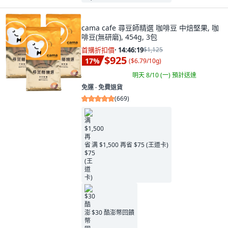
cama cafe 尋豆師精選 咖啡豆 中焙堅果, 咖
啡豆(無研磨), 454g, 3包
首購折扣價
·
14:46:17
$1,125
$925
17
%
(
$6.79/10g
)
明天 8/10 (一)
預計送達
免運 ∙ 免費退貨
(
669
)
满 $1,500 再省 $75 (王道卡)
$30 酷澎幣回饋