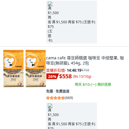
满 $1,500 再省 $75 (王道卡)
cama cafe 尋豆師精選 咖啡豆 中焙堅果, 咖
啡豆(無研磨), 454g, 2包
首購折扣價
·
14:46:17
$758
$558
26
%
(
$6.15/10g
)
明天 8/10 (一)
預計送達
免運 ∙ 免費退貨
(
669
)
满 $1,500 再省 $75 (王道卡)