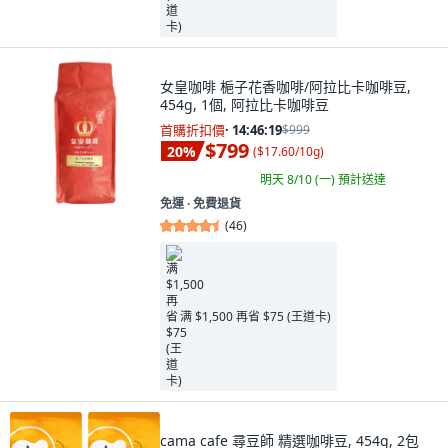
女皇咖啡 梔子花香咖啡/阿拉比卡咖啡豆,
454g, 1個, 阿拉比卡咖啡豆
首購折扣價
·
14:46:17
$999
$799
20
%
(
$17.60/10g
)
明天 8/10 (一)
預計送達
免運 ∙ 免費退貨
(
46
)
满 $1,500 再省 $75 (王道卡)
cama cafe 尋豆師 精選咖啡豆, 454g, 2包