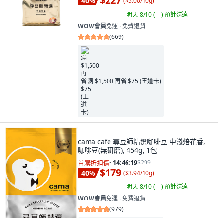
$227
40
%
(
$5.00/10g
)
明天 8/10 (一)
預計送達
WOW會員
免運 ∙ 免費退貨
(
669
)
满 $1,500 再省 $75 (王道卡)
cama cafe 尋豆師精選咖啡豆 中淺焙花香,
咖啡豆(無研磨), 454g, 1包
首購折扣價
·
14:46:17
$299
$179
40
%
(
$3.94/10g
)
明天 8/10 (一)
預計送達
WOW會員
免運 ∙ 免費退貨
(
979
)