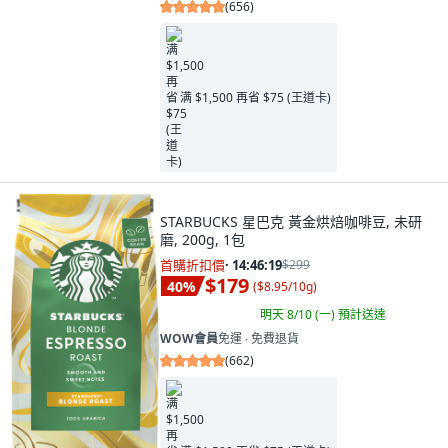
(
656
)
满 $1,500 再省 $75 (王道卡)
STARBUCKS 星巴克 黃金烘焙咖啡豆, 未研
磨, 200g, 1包
首購折扣價
·
14:46:17
$299
$179
40
%
(
$8.95/10g
)
明天 8/10 (一)
預計送達
WOW會員
免運 ∙ 免費退貨
(
662
)