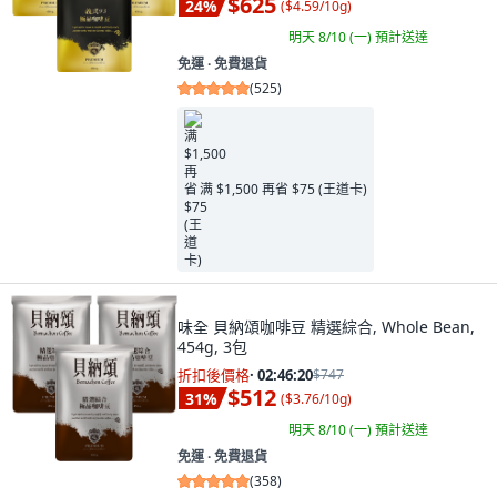
$625
24
%
(
$4.59/10g
)
明天 8/10 (一)
預計送達
免運 ∙ 免費退貨
(
525
)
满 $1,500 再省 $75 (王道卡)
味全 貝納頌咖啡豆 精選綜合, Whole Bean,
454g, 3包
折扣後價格
·
02:46:18
$747
$512
31
%
(
$3.76/10g
)
明天 8/10 (一)
預計送達
免運 ∙ 免費退貨
(
358
)