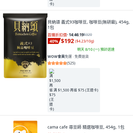
貝納頌 義式93咖啡豆, 咖啡豆(無研磨), 454g,
1包
首購折扣價
·
14:46:17
$320
$192
40
%
(
$4.23/10g
)
明天 8/10 (一)
預計送達
WOW會員
免運 ∙ 免費退貨
(
525
)
满 $1,500 再省 $75 (王道卡)
cama cafe 尋豆師 精選咖啡豆, 454g, 1包