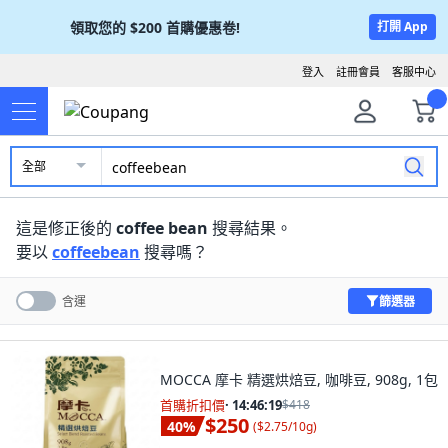
領取您的
$200
首購優惠卷!
打開 App
登入
註冊會員
客服中心
全部
這是修正後的
coffee bean
搜尋結果。
要以
coffeebean
搜尋嗎？
篩選器
含運
MOCCA 摩卡 精選烘焙豆, 咖啡豆, 908g, 1包
首購折扣價
·
14:46:17
$418
$250
40
%
(
$2.75/10g
)