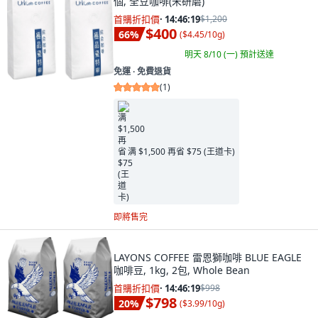
個, 全豆咖啡(未研磨)
首購折扣價
·
14:46:17
$1,200
$400
66
%
(
$4.45/10g
)
明天 8/10 (一)
預計送達
免運 ∙ 免費退貨
(
1
)
满 $1,500 再省 $75 (王道卡)
即將售完
LAYONS COFFEE 雷恩獅咖啡 BLUE EAGLE
咖啡豆, 1kg, 2包, Whole Bean
首購折扣價
·
14:46:17
$998
$798
20
%
(
$3.99/10g
)