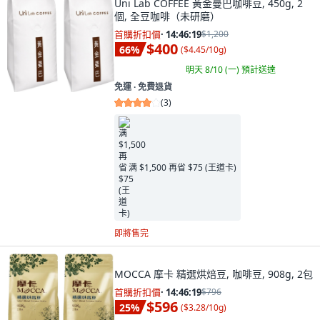
Uni Lab COFFEE 黃金曼巴咖啡豆, 450g, 2
個, 全豆咖啡（未研磨）
首購折扣價
·
14:46:17
$1,200
$400
66
%
(
$4.45/10g
)
明天 8/10 (一)
預計送達
免運 ∙ 免費退貨
(
3
)
满 $1,500 再省 $75 (王道卡)
即將售完
MOCCA 摩卡 精選烘焙豆, 咖啡豆, 908g, 2包
首購折扣價
·
14:46:17
$796
$596
25
%
(
$3.28/10g
)