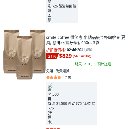
$26 酷澎幣回饋
smile coffee 微笑咖啡 精品級金杯咖啡豆 夏
風, 咖啡豆(無研磨), 450g, 3袋
折扣後價格
·
02:46:18
$1,050
$829
21
%
(
$6.14/10g
)
明天 8/10 (一)
預計送達
免運 ∙ 免費退貨
(
10
)
满 $1,500 再省 $75 (王道卡)