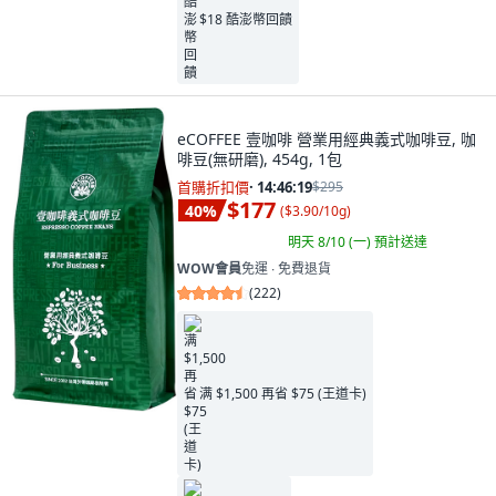
$18 酷澎幣回饋
eCOFFEE 壹咖啡 營業用經典義式咖啡豆, 咖
啡豆(無研磨), 454g, 1包
首購折扣價
·
14:46:17
$295
$177
40
%
(
$3.90/10g
)
明天 8/10 (一)
預計送達
WOW會員
免運 ∙ 免費退貨
(
222
)
满 $1,500 再省 $75 (王道卡)