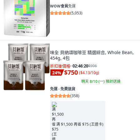
WOW會員
免運
(
5,053
)
味全 貝納頌咖啡豆 精選綜合, Whole Bean,
454g, 4包
折扣後價格
·
02:46:18
$996
$750
24
%
(
$4.13/10g
)
明天 8/10 (一)
預計送達
免運 ∙ 免費退貨
(
358
)
满 $1,500 再省 $75 (王道卡)