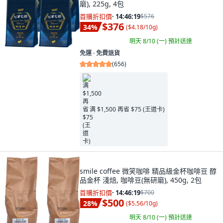
磨), 225g, 4包
首購折扣價
·
14:46:17
$576
$376
34
%
(
$4.18/10g
)
明天 8/10 (一)
預計送達
免運 ∙ 免費退貨
(
656
)
满 $1,500 再省 $75 (王道卡)
smile coffee 微笑咖啡 精品級金杯咖啡豆 醇
品金杯 淺焙, 咖啡豆(無研磨), 450g, 2包
首購折扣價
·
14:46:17
$700
$500
28
%
(
$5.56/10g
)
明天 8/10 (一)
預計送達