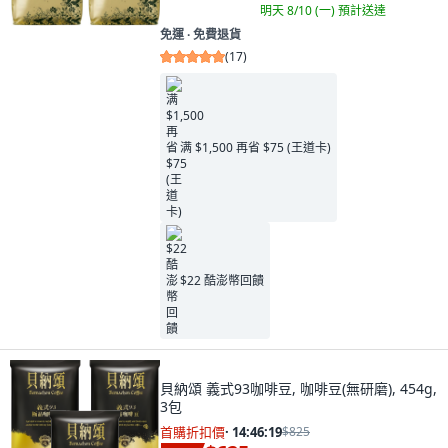
明天 8/10 (一)
預計送達
免運 ∙ 免費退貨
(
17
)
满 $1,500 再省 $75 (王道卡)
$22 酷澎幣回饋
貝納頌 義式93咖啡豆, 咖啡豆(無研磨), 454g,
3包
首購折扣價
·
14:46:17
$825