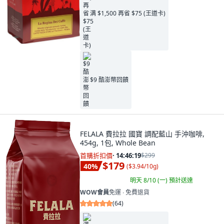
满 $1,500 再省 $75 (王道卡)
$9 酷澎幣回饋
FELALA 費拉拉 國寶 調配藍山 手沖咖啡,
454g, 1包, Whole Bean
首購折扣價
·
14:46:17
$299
$179
40
%
(
$3.94/10g
)
明天 8/10 (一)
預計送達
WOW會員
免運 ∙ 免費退貨
(
64
)