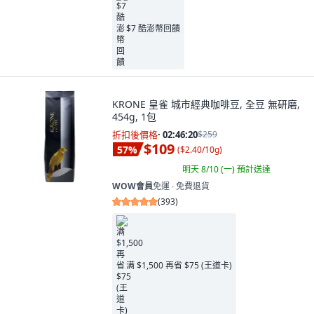
$7 酷澎幣回饋
KRONE 皇雀 城市經典咖啡豆, 全豆 無研磨,
454g, 1包
折扣後價格
·
02:46:18
$259
$109
57
%
(
$2.40/10g
)
明天 8/10 (一)
預計送達
WOW會員
免運 ∙ 免費退貨
(
393
)
满 $1,500 再省 $75 (王道卡)