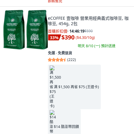
即將售完
eCOFFEE 壹咖啡 營業用經典義式咖啡豆, 咖
啡豆, 454g, 2包
首購折扣價
·
14:46:17
$590
$390
33
%
(
$4.30/10g
)
明天 8/10 (一)
預計送達
免運 ∙ 免費退貨
(
222
)
满 $1,500 再省 $75 (王道卡)
$14 酷澎幣回饋