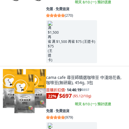
明天 8/10 (一)
預計送達
免運 ∙ 免費退貨
(
270
)
满 $1,500 再省 $75 (王道卡)
cama cafe 尋豆師精選咖啡豆 中淺焙花香,
咖啡豆(無研磨), 454g, 3包
首購折扣價
·
14:46:17
$897
$697
22
%
(
$5.12/10g
)
明天 8/10 (一)
預計送達
免運 ∙ 免費退貨
(
979
)