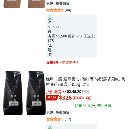
免運 ∙ 免費退貨
(
84
)
满 $1,500 再省 $75 (王道卡)
僅剩4件，
要買要快！
咖啡工廠 精品級 G1咖啡豆 特選義式風味, 咖
啡豆(無研磨), 450g, 2包
折扣後價格
·
02:46:18
$700
$326
53
%
(
$3.62/10g
)
明天 8/10 (一)
預計送達
免運 ∙ 免費退貨
(
12
)