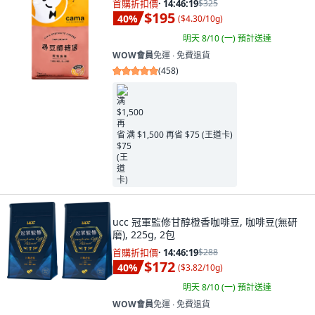
首購折扣價
·
14:46:17
$325
$195
40
%
(
$4.30/10g
)
明天 8/10 (一)
預計送達
WOW會員
免運 ∙ 免費退貨
(
458
)
满 $1,500 再省 $75 (王道卡)
ucc 冠軍監修甘醇橙香咖啡豆, 咖啡豆(無研
磨), 225g, 2包
首購折扣價
·
14:46:17
$288
$172
40
%
(
$3.82/10g
)
明天 8/10 (一)
預計送達
WOW會員
免運 ∙ 免費退貨