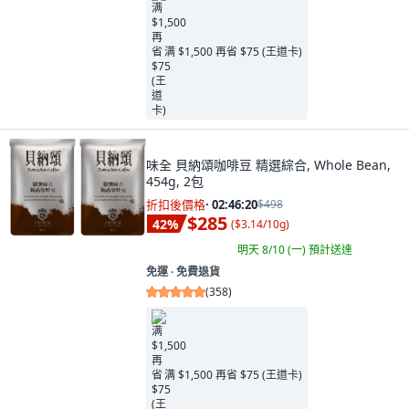
满 $1,500 再省 $75 (王道卡)
味全 貝納頌咖啡豆 精選綜合, Whole Bean,
454g, 2包
折扣後價格
·
02:46:18
$498
$285
42
%
(
$3.14/10g
)
明天 8/10 (一)
預計送達
免運 ∙ 免費退貨
(
358
)
满 $1,500 再省 $75 (王道卡)