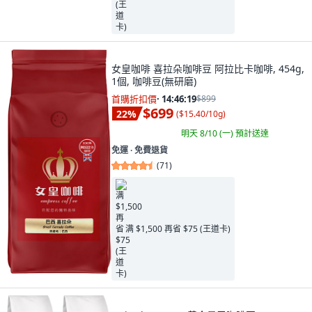
女皇咖啡 喜拉朵咖啡豆 阿拉比卡咖啡, 454g,
1個, 咖啡豆(無研磨)
首購折扣價
·
14:46:17
$899
$699
22
%
(
$15.40/10g
)
明天 8/10 (一)
預計送達
免運 ∙ 免費退貨
(
71
)
满 $1,500 再省 $75 (王道卡)