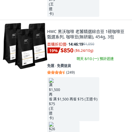
HWC 黑沃咖啡 老饕精選綜合豆 1磅咖啡豆
甄選系列, 咖啡豆(無研磨), 454g, 3包
首購折扣價
·
14:46:17
$1,050
$850
19
%
(
$6.24/10g
)
明天 8/10 (一)
預計送達
免運 ∙ 免費退貨
(
249
)
满 $1,500 再省 $75 (王道卡)