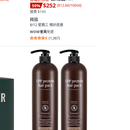
$252
59
%
(
$12.60/100ml
)
運費 $195
韓國
8/12 星期三
預計送達
WOW會員
免運
(
1,367
)