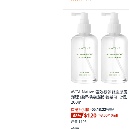
沒有其他想要的選擇。
AVCA Native 強效根源舒緩頭皮
護理 緩解掉髮症狀 養髮液, 2個,
200ml
首購折扣價
·
05:13:21
$387
$120
68
%
(
$3.00/10ml
)
運費 $195