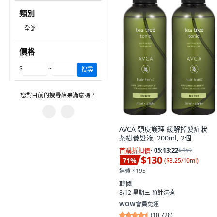
類別
全部
價格
$
~
搜尋
您對目前的搜尋結果滿意嗎？
您遇到什麼問題？
AVCA 頭皮護理 緩解掉髮症狀
茶樹養髮液, 200ml, 2個
有不相關的產品。
首購折扣價
·
05:13:21
$459
$130
71
%
(
$3.25/10ml
)
篩選沒有幫助。
運費 $195
建議的搜尋字詞沒有幫助。
韓國
8/12 星期三
預計送達
圖片或資訊不正確。
WOW會員
免運
(
10,728
)