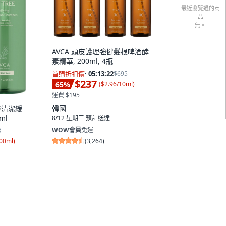
最近瀏覽過的商
品
無。
AVCA 頭皮護理強健髮根啤酒酵
素精華, 200ml, 4瓶
首購折扣價
·
05:13:21
$695
$237
65
%
(
$2.96/10ml
)
運費 $195
韓國
層清潔緩
ml
8/12 星期三
預計送達
WOW會員
免運
8
(
3,264
)
100ml
)