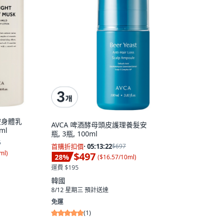
胺身體乳
AVCA 啤酒酵母頭皮護理養髮安
ml
瓶, 3瓶, 100ml
5
首購折扣價
·
05:13:21
$697
ml
)
$497
28
%
(
$16.57/10ml
)
運費 $195
韓國
8/12 星期三
預計送達
免運
(
1
)