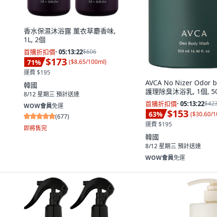
香水保濕沐浴露 薰衣草麝香味,
1L, 2個
首購折扣價
·
05:13:21
$606
$173
71
%
(
$8.65/100ml
)
運費 $195
AVCA No Nizer Odor
韓國
護理除臭沐浴乳, 1個, 50
8/12 星期三
預計送達
首購折扣價
·
05:13:21
$42
WOW會員
免運
$153
63
%
(
$30.60/
(
677
)
運費 $195
即將售完
韓國
8/12 星期三
預計送達
WOW會員
免運