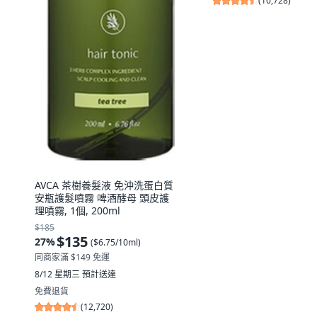
(
10,728
)
AVCA 茶樹養髮液 免沖洗蛋白質
安瓶護髮噴霧 啤酒酵母 頭皮護
理噴霧, 1個, 200ml
$185
$135
27
%
(
$6.75/10ml
)
同商家滿 $149 免運
8/12 星期三
預計送達
免費退貨
(
12,720
)