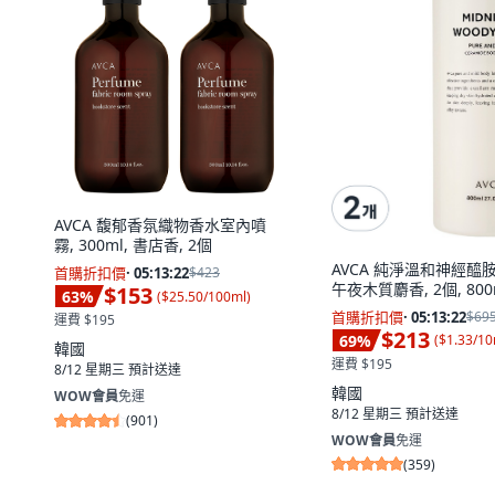
AVCA 馥郁香氛織物香水室內噴
霧, 300ml, 書店香, 2個
AVCA 純淨溫和神經醯
首購折扣價
·
05:13:21
$423
午夜木質麝香, 2個, 800
$153
63
%
(
$25.50/100ml
)
首購折扣價
·
05:13:21
$69
運費 $195
$213
69
%
(
$1.33/10
韓國
運費 $195
8/12 星期三
預計送達
韓國
WOW會員
免運
8/12 星期三
預計送達
(
901
)
WOW會員
免運
(
359
)