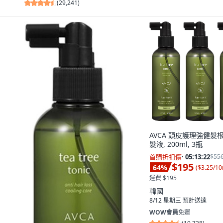
(
29,241
)
AVCA 頭皮護理強健髮
髮液, 200ml, 3瓶
首購折扣價
·
05:13:21
$55
$195
64
%
(
$3.25/10
運費 $195
韓國
8/12 星期三
預計送達
WOW會員
免運