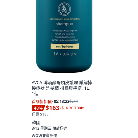
AVCA 啤酒酵母頭皮護理 緩解掉
髮症狀 洗髮精 柑橘與檸檬, 1L,
1個
首購折扣價
·
05:13:21
$314
$163
48
%
(
$16.30/100ml
)
運費 $195
韓國
8/12 星期三
預計送達
WOW會員
免運