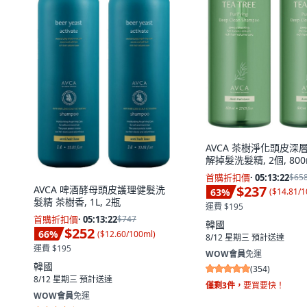
AVCA 茶樹淨化頭皮深
解掉髮洗髮精, 2個, 800
首購折扣價
·
05:13:21
$65
$237
AVCA 啤酒酵母頭皮護理健髮洗
63
%
(
$14.81/
髮精 茶樹香, 1L, 2瓶
運費 $195
首購折扣價
·
05:13:21
$747
韓國
$252
66
%
(
$12.60/100ml
)
8/12 星期三
預計送達
運費 $195
WOW會員
免運
韓國
(
354
)
8/12 星期三
預計送達
僅剩3件，
要買要快！
WOW會員
免運