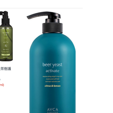
根茶樹護
6
ml
)