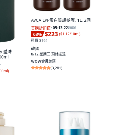
AVCA LPP蛋白質護髮膜, 1L, 2個
首購折扣價
·
05:13:21
$606
$223
63
%
(
$1.12/10ml
)
運費 $195
韓國
 by 體味
8/12 星期三
預計送達
0ml
WOW會員
免運
3
(
3,281
)
100ml
)