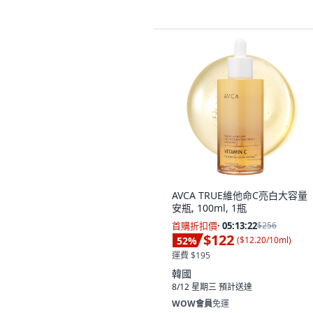
AVCA TRUE維他命C亮白大容量
安瓶, 100ml, 1瓶
首購折扣價
·
05:13:21
$256
$122
52
%
(
$12.20/10ml
)
運費 $195
韓國
8/12 星期三
預計送達
WOW會員
免運