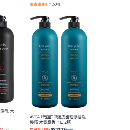
(
1,634
)
沐浴乳 木
AVCA 啤酒酵母頭皮護理健髮洗
髮精 木質麝香, 1L, 2瓶
6
首購折扣價
·
05:13:21
$629
100ml
)