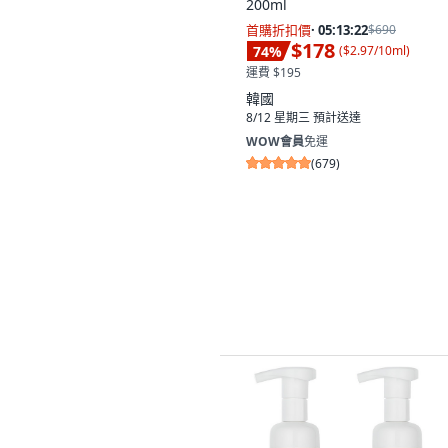
200ml
首購折扣價
·
05:13:21
$690
$178
74
%
(
$2.97/10ml
)
運費 $195
韓國
8/12 星期三
預計送達
WOW會員
免運
(
679
)