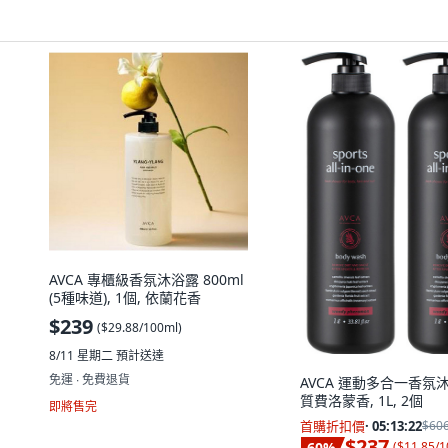
AVCA 專櫃級香氛沐浴露 800ml
(5種味道), 1個, 依蘭花香
$239
(
$29.88/100ml
)
8/11 星期二
預計送達
免運 ∙ 免費退貨
AVCA 運動多合一香氛
質費洛蒙香, 1L, 2個
即將售完
首購折扣價
·
05:13:21
$60
$237
60
%
(
$11.85/