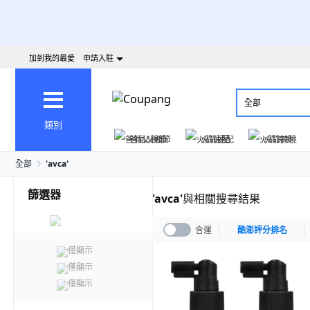
加到我的最愛
申請入駐
全部
類別
爸氣父親節
火箭速配
火箭跨境
全部
'
avca
'
篩選器
'
avca
'
與相關搜尋結果
含運
酷澎評分排名
僅顯示
僅顯示
僅顯示