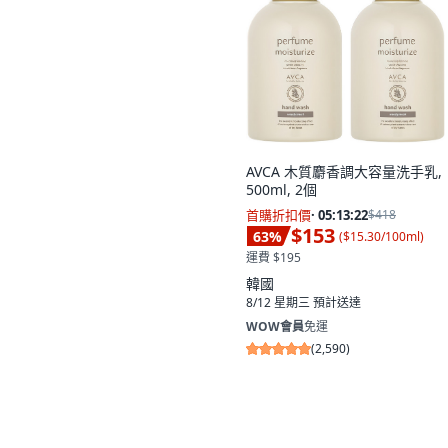
AVCA 木質麝香調大容量洗手乳,
500ml, 2個
首購折扣價
·
05:13:21
$418
$153
63
%
(
$15.30/100ml
)
運費 $195
韓國
8/12 星期三
預計送達
WOW會員
免運
(
2,590
)