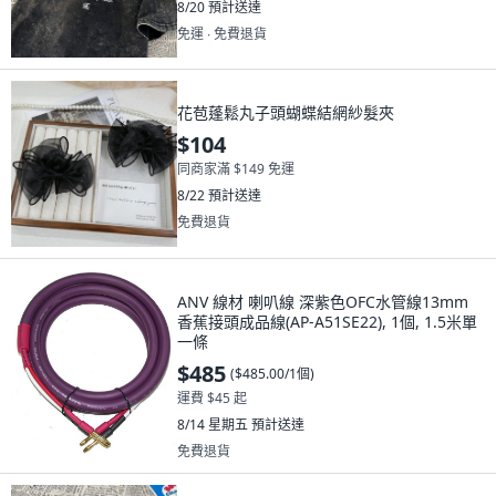
8/20
預計送達
免運 ∙ 免費退貨
花苞蓬鬆丸子頭蝴蝶結網紗髮夾
$104
同商家滿 $149 免運
8/22
預計送達
免費退貨
ANV 線材 喇叭線 深紫色OFC水管線13mm
香蕉接頭成品線(AP-A51SE22), 1個, 1.5米單
一條
$485
(
$485.00/1個
)
運費 $45 起
8/14 星期五
預計送達
免費退貨