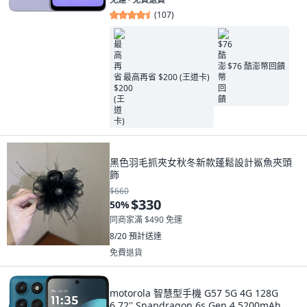
(
107
)
$76 酷澎幣回饋
最高再省 $200 (王道卡)
黑色羽毛抓夾女秋冬新款蓬鬆設計鯊魚夾頭
飾
$660
$330
50
%
同商家滿 $490 免運
8/20
預計送達
免費退貨
motorola 智慧型手機 G57 5G 4G 128G
6.72'' Snapdragon 6s Gen 4 5200mAh