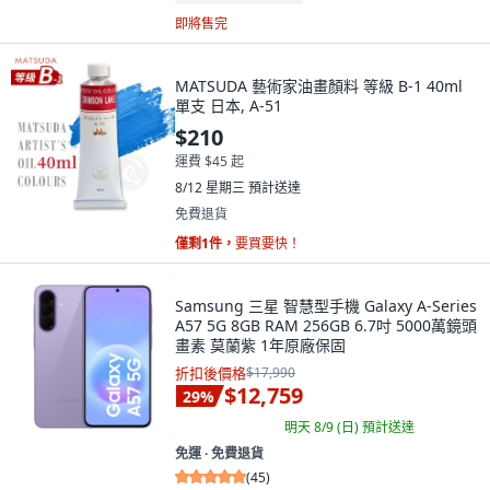
即將售完
MATSUDA 藝術家油畫顏料 等級 B-1 40ml
單支 日本, A-51
$210
運費 $45 起
8/12 星期三
預計送達
免費退貨
僅剩1件，
要買要快！
Samsung 三星 智慧型手機 Galaxy A-Series
A57 5G 8GB RAM 256GB 6.7吋 5000萬鏡頭
畫素 莫蘭紫 1年原廠保固
折扣後價格
$17,990
$12,759
29
%
明天 8/9 (日)
預計送達
免運 ∙ 免費退貨
(
45
)