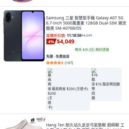
Samsung 三星 智慧型手機 Galaxy A07 5G
6.7-Inch 5000萬畫素 128GB Dual-SIM 潮流
酷黑 SM-A076B/DS
首購折扣價
·
11:18:57
$4,249
$4,049
4
%
明天 8/9 (日)
預計送達
免運 ∙ 免費退貨
(
107
)
$76 酷澎幣回饋
最高再省 $200 (王道卡)
Hang Ten 耐久站久走足弓氣墊鞋 廚師鞋 工