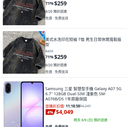
$259
71
%
8/20
預計送達
免運 ∙ 免費退貨
美式水洗印花短袖 T恤 男生日常休閒寬鬆版
型
$899
$259
71
%
8/20
預計送達
免運 ∙ 免費退貨
Samsung 三星 智慧型手機 Galaxy A07 5G
6.7'' 128GB Dual-SIM 淺紫色 SM-
A076B/DS 1年原廠保固
首購折扣價
·
11:18:57
$4,249
$4,049
4
%
明天 8/9 (日)
預計送達
免運 ∙ 免費退貨