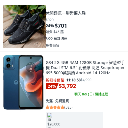
休閒透氣一腳蹬懶人鞋
$929
$701
24
%
運費 $45 起
8/22
預計送達
免費退貨
G34 5G 4GB RAM 128GB Storage 智慧型手
機 Dual-SIM 6.5'' 孔雀綠 高通 Snapdragon
695 5000萬鏡頭 Android 14 120Hz
5000mAh 18W 179g
折扣後價格
·
11:18:57
$4,990
$3,792
24
%
明天 8/9 (日)
預計送達
免運 ∙ 免費退貨
(
585
)