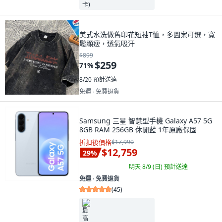
美式水洗做舊印花短袖T恤，多圖案可選，寬
鬆顯瘦，透氣吸汗
$899
$259
71
%
8/20
預計送達
免運 ∙ 免費退貨
Samsung 三星 智慧型手機 Galaxy A57 5G
8GB RAM 256GB 休閒藍 1年原廠保固
折扣後價格
$17,990
$12,759
29
%
明天 8/9 (日)
預計送達
免運 ∙ 免費退貨
(
45
)