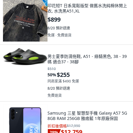
印花短T 日系寬鬆版型 做舊水洗純棉休閒上
衣, 水洗黑A51,XL
$899
8/20
預計送達
免運 ∙ 免費退貨
男士夏季防滑拖鞋, A51 - 綠騎黑色, 38 - 39
碼 適合37 - 38腳
$510
$255
50
%
同商家滿 $490 免運
8/20
預計送達
免費退貨
Samsung 三星 智慧型手機 Galaxy A57 5G
8GB RAM 256GB 雅痞藍 1年原廠保固
折扣後價格
$17,990
$12,759
29
%