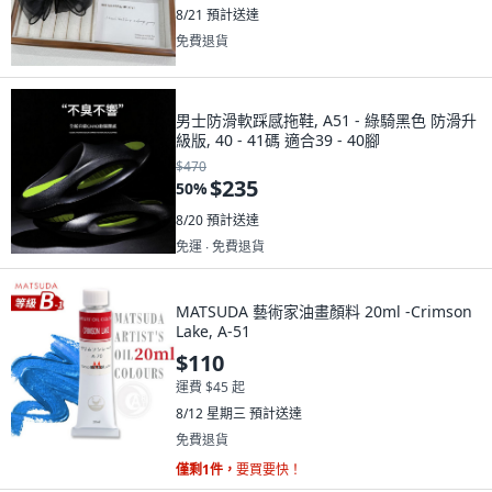
8/21
預計送達
免費退貨
男士防滑軟踩感拖鞋, A51 - 綠騎黑色 防滑升
級版, 40 - 41碼 適合39 - 40腳
$470
$235
50
%
8/20
預計送達
免運 ∙ 免費退貨
MATSUDA 藝術家油畫顏料 20ml -Crimson
Lake, A-51
$110
運費 $45 起
8/12 星期三
預計送達
免費退貨
僅剩1件，
要買要快！