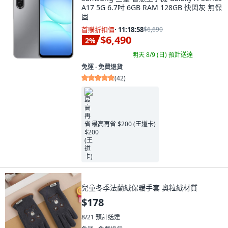
A17 5G 6.7吋 6GB RAM 128GB 快閃灰 無保
固
首購折扣價
·
11:18:57
$6,690
$6,490
2
%
明天 8/9 (日)
預計送達
免運 ∙ 免費退貨
(
42
)
最高再省 $200 (王道卡)
兒童冬季法蘭絨保暖手套 奧粒絨材質
$178
8/21
預計送達