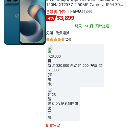
120Hz XT2537-2 50MP Camera IP64 30W
海藍色
首購折扣價
·
11:18:57
$4,099
$3,899
4
%
明天 8/9 (日)
預計送達
免運 ∙ 免費退貨
(
24
)
满 $20,000 再省 $1,000 (星展卡)
$123 酷澎幣回饋
即將售完