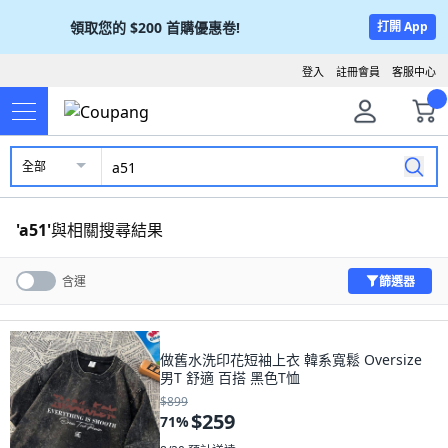
領取您的
$200
首購優惠卷!
打開 App
登入
註冊會員
客服中心
全部
'
a51
'
與相關搜尋結果
篩選器
含運
做舊水洗印花短袖上衣 韓系寬鬆 Oversize
男T 舒適 百搭 黑色T恤
$899
$259
71
%