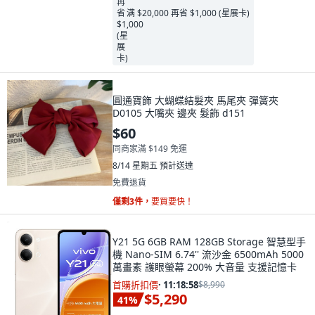
满 $20,000 再省 $1,000 (星展卡)
圓通寶飾 大蝴蝶結髮夾 馬尾夾 彈簧夾
D0105 大嘴夾 邊夾 髮飾 d151
$60
同商家滿 $149 免運
8/14 星期五
預計送達
免費退貨
僅剩3件，
要買要快！
Y21 5G 6GB RAM 128GB Storage 智慧型手
機 Nano-SIM 6.74'' 流沙金 6500mAh 5000
萬畫素 護眼螢幕 200% 大音量 支援記憶卡
首購折扣價
·
11:18:57
$8,990
$5,290
41
%