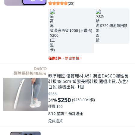
(
28
)
$329 酷澎幣回饋
最高再省 $200 (王道卡)
僅剩2件，
要買要快！
糊塗鞋匠 優質鞋材 A51 英國DASCO彈性長
鞋拔48.5cm 塑膠長柄鞋拔 隨機出貨, 灰色/
白色 隨機出貨, 1個
$366
$250
31
%
(
$250.00/1個
)
運費 $90
8/12 星期三
預計送達
免費退貨