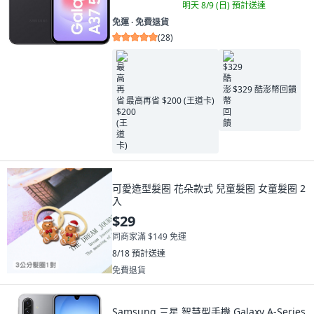
明天 8/9 (日)
預計送達
免運 ∙ 免費退貨
(
28
)
$329 酷澎幣回饋
最高再省 $200 (王道卡)
可愛造型髮圈 花朵款式 兒童髮圈 女童髮圈 2
入
$29
同商家滿 $149 免運
8/18
預計送達
免費退貨
Samsung 三星 智慧型手機 Galaxy A-Series