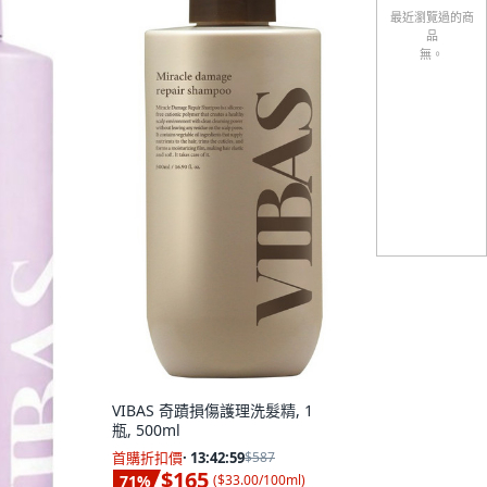
最近瀏覽過的商
品
無。
VIBAS 奇蹟損傷護理洗髮精, 1
瓶, 500ml
首購折扣價
·
13:42:58
$587
$165
71
%
(
$33.00/100ml
)