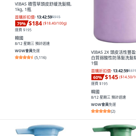
VIBAS 積雪草頭皮舒緩洗髮精,
1kg, 1瓶
首購折扣價
·
13:42:58
$915
$184
79
%
(
$18.40/100g
)
運費 $195
韓國
8/12 星期三
預計送達
WOW會員
免運
VIBAS 2X 頭皮活性豐
白質弱酸性防落髮洗髮精, 
(
5,116
)
1個
首購折扣價
·
13:42:58
$37
$145
60
%
(
$14.50/1
運費 $195
韓國
8/12 星期三
預計送達
WOW會員
免運
(
2
)