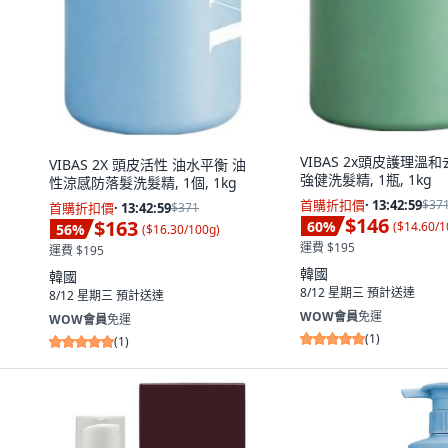
VIBAS 2x頭皮護理溫
VIBAS 2X 頭皮活性 油水平衡 油
強健洗髮精, 1瓶, 1kg
性涼感防落髮洗髮精, 1個, 1kg
首購折扣價
·
13:42:58
$37
首購折扣價
·
13:42:58
$371
$146
$163
60
%
(
$14.60/1
56
%
(
$16.30/100g
)
運費 $195
運費 $195
韓國
韓國
8/12 星期三
預計送達
8/12 星期三
預計送達
WOW會員
免運
WOW會員
免運
(
1
)
(
1
)