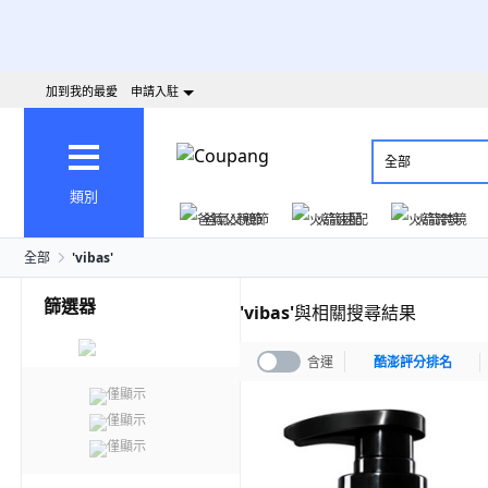
加到我的最愛
申請入駐
全部
類別
爸氣父親節
火箭速配
火箭跨境
全部
'
vibas
'
篩選器
'
vibas
'
與相關搜尋結果
含運
酷澎評分排名
僅顯示
僅顯示
僅顯示