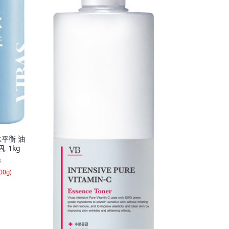
水平衡 油
 1kg
2
00g
)