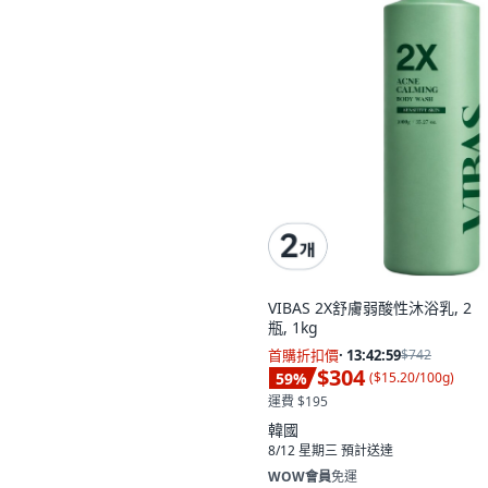
VIBAS 2X舒膚弱酸性沐浴乳, 2
瓶, 1kg
首購折扣價
·
13:42:58
$742
$304
59
%
(
$15.20/100g
)
運費 $195
韓國
8/12 星期三
預計送達
WOW會員
免運