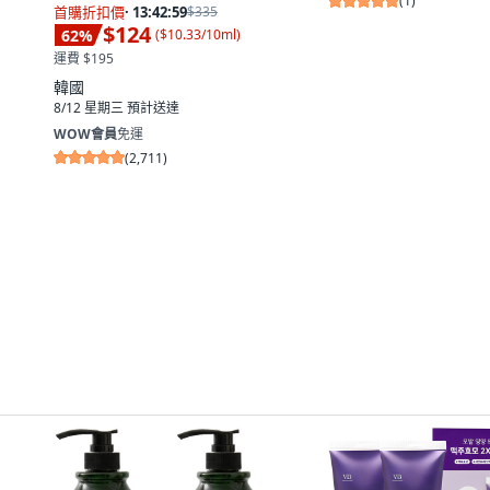
(
1
)
首購折扣價
·
13:42:58
$335
$124
62
%
(
$10.33/10ml
)
運費 $195
韓國
8/12 星期三
預計送達
WOW會員
免運
(
2,711
)