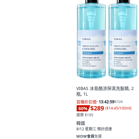
VIBAS 冰島酷涼保濕洗髮精, 2
瓶, 1L
首購折扣價
·
13:42:58
$726
$289
60
%
(
$14.45/100ml
)
運費 $195
韓國
8/12 星期三
預計送達
WOW會員
免運