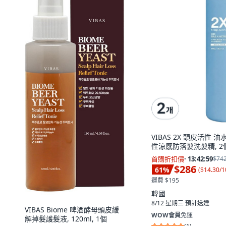
VIBAS 2X 頭皮活性 油
性涼感防落髮洗髮精, 2個,
首購折扣價
·
13:42:58
$74
$286
61
%
(
$14.30/1
運費 $195
韓國
8/12 星期三
預計送達
VIBAS Biome 啤酒酵母頭皮緩
WOW會員
免運
解掉髮護髮液, 120ml, 1個