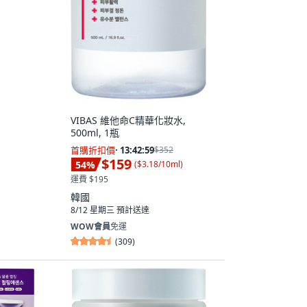
VIBAS 維他命C精華化妝水,
500ml, 1瓶
首購折扣價
·
13:42:58
$352
$159
54
%
(
$3.18/10ml
)
運費 $195
韓國
8/12 星期三
預計送達
WOW會員
免運
(
309
)