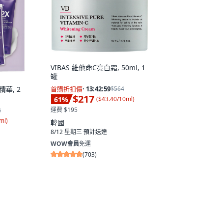
VIBAS 維他命C亮白霜, 50ml, 1
罐
精華, 2
首購折扣價
·
13:42:58
$564
$217
61
%
(
$43.40/10ml
)
運費 $195
4
ml
)
韓國
8/12 星期三
預計送達
WOW會員
免運
(
703
)