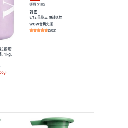
運費 $195
韓國
8/12 星期三
預計送達
WOW會員
免運
(
503
)
盈拉提蛋
1kg,
1
00g
)