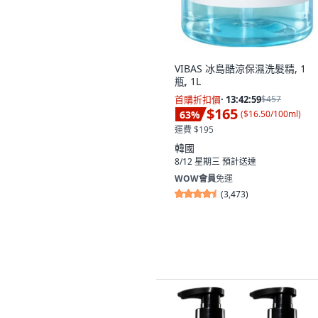
沒有其他想要的選擇。
VIBAS 冰島酷涼保濕洗髮精, 1
瓶, 1L
首購折扣價
·
13:42:58
$457
$165
63
%
(
$16.50/100ml
)
運費 $195
韓國
8/12 星期三
預計送達
WOW會員
免運
(
3,473
)