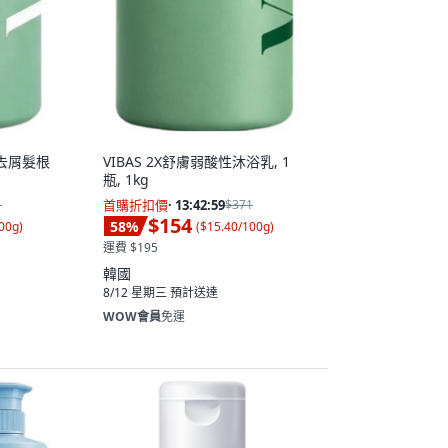
和去屑髮根
VIBAS 2X舒膚弱酸性沐浴乳, 1
瓶, 1kg
1
首購折扣價
·
13:42:58
$371
$154
58
%
00g
)
(
$15.40/100g
)
運費 $195
韓國
8/12 星期三
預計送達
WOW會員
免運