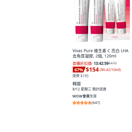
Vivas Pure 維生素 C 亮白 LHA
去角質凝膠, 2個, 120ml
首購折扣價
·
13:42:58
$470
$154
67
%
(
$6.42/10ml
)
運費 $195
韓國
8/12 星期三
預計送達
WOW會員
免運
(
647
)