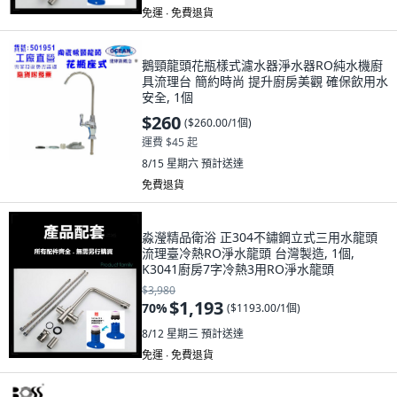
免運 ∙ 免費退貨
鵝頸龍頭花瓶樣式濾水器淨水器RO純水機廚
具流理台 簡約時尚 提升廚房美觀 確保飲用水
安全, 1個
$260
(
$260.00/1個
)
運費 $45 起
8/15 星期六
預計送達
免費退貨
淼瀅精品衛浴 正304不鏽鋼立式三用水龍頭
流理臺冷熱RO淨水龍頭 台灣製造, 1個,
K3041廚房7字冷熱3用RO淨水龍頭
$3,980
$1,193
70
%
(
$1193.00/1個
)
8/12 星期三
預計送達
免運 ∙ 免費退貨