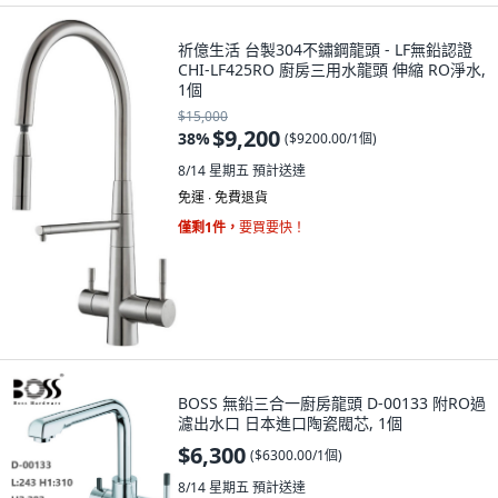
祈億生活 台製304不鏽鋼龍頭 - LF無鉛認證
CHI-LF425RO 廚房三用水龍頭 伸縮 RO淨水,
1個
$15,000
$9,200
38
%
(
$9200.00/1個
)
8/14 星期五
預計送達
免運 ∙ 免費退貨
僅剩1件，
要買要快！
BOSS 無鉛三合一廚房龍頭 D-00133 附RO過
濾出水口 日本進口陶瓷閥芯, 1個
$6,300
(
$6300.00/1個
)
8/14 星期五
預計送達