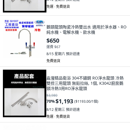
免運 ∙ 免費退貨
鵝頸龍頭陶瓷冷熱雙出水 適用於淨水器、RO
純水機、電解水機、飲水機
$650
運費 $67
8/15 星期六
預計送達
免費退貨
淼瀅精品衛浴 304不鏽鋼 RO淨水龍頭 冷熱
雙控三用龍頭 無鉛拉絲, 1個, K3042廚房鵝
頸冷熱3用RO淨水龍頭
$3,980
$1,193
70
%
(
$1193.00/1個
)
8/12 星期三
預計送達
免運 ∙ 免費退貨