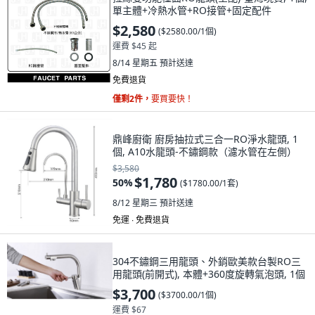
單主體+冷熱水管+RO接管+固定配件
$2,580
(
$2580.00/1個
)
運費 $45 起
8/14 星期五
預計送達
免費退貨
僅剩2件，
要買要快！
鼎峰廚衛 廚房抽拉式三合一RO淨水龍頭, 1
個, A10水龍頭-不鏽鋼款（濾水管在左側）
$3,580
$1,780
50
%
(
$1780.00/1套
)
8/12 星期三
預計送達
免運 ∙ 免費退貨
304不鏽鋼三用龍頭、外銷歐美款台製RO三
用龍頭(前開式), 本體+360度旋轉氣泡頭, 1個
$3,700
(
$3700.00/1個
)
運費 $67