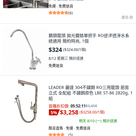
免運 ∙ 免費退貨
(
6
)
廣告
鵝頸龍頭 拋光鍍鉻單把手 RO逆滲透淨水系
統適用 簡約時尚, 1個
$324
(
$324.00/1個
)
8/12 星期三
預計送達
免費退貨
LEADER 麗達 304不鏽鋼 RO三用龍頭 廚房
立式 全配組 不鏽鋼原色 LBE ST-86 2820g, 1
組
首購折扣價
·
05:52:09
$3,458
$3,258
5
%
(
$3258.00/1個
)
明天 8/10 (一)
預計送達
酷澎直售 ∙ 免運 ∙ 免費退貨
(
5
)