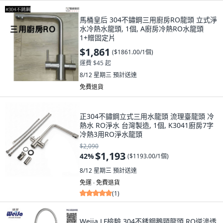
馬桶皇后 304不鏽鋼三用廚房RO龍頭 立式淨
水冷熱水龍頭, 1個, A廚房冷熱RO水龍頭
1+贈固定片
$1,861
(
$1861.00/1個
)
運費 $45 起
8/12 星期三
預計送達
免費退貨
正304不鏽鋼立式三用水龍頭 流理臺龍頭 冷
熱水 RO淨水 台灣製造, 1個, K3041廚房7字
冷熱3用RO淨水龍頭
$2,090
$1,193
42
%
(
$1193.00/1個
)
8/12 星期三
預計送達
免運 ∙ 免費退貨
(
1
)
Weija LF檢驗 304不銹鋼鵝頸龍頭 RO逆滲透