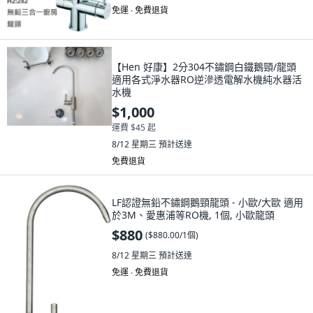
免運 ∙ 免費退貨
【Hen 好康】2分304不鏽鋼白鐵鵝頸/龍頭
適用各式淨水器RO逆滲透電解水機純水器活
水機
$1,000
運費 $45 起
8/12 星期三
預計送達
免費退貨
LF認證無鉛不鏽鋼鵝頸龍頭 - 小歐/大歐 適用
於3M、愛惠浦等RO機, 1個, 小歐龍頭
$880
(
$880.00/1個
)
8/12 星期三
預計送達
免運 ∙ 免費退貨