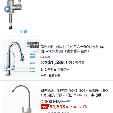
鼎峰廚衛 廚房抽拉式三合一RO淨水龍頭, 1
個, A10水龍頭（濾水管在右側）
$3,198
$1,589
50
%
(
$1589.00/1套
)
8/12 星期三
預計送達
免運 ∙ 免費退貨
蝴蝶衛浴【LF無鉛認證】304不鏽鋼單冷RO
水龍頭(方形體), 1個, 單冷RO (一字把手)
特價
·
剩下4天
$1,548
$1,518
1
%
(
$1518.00/1個
)