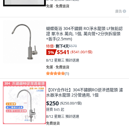
免運 ∙ 免費退貨
廣告
蝴蝶衛浴 304不鏽鋼 RO淨水龍頭 LF無鉛認
證 單冷水 萬向, 1個, 萬向管+2分快拆接頭
+扳手(2.5mm)
特價
·
剩下4天
$570
$541
5
%
(
$541.00/1個
)
8/12 星期三
預計送達
免運 ∙ 免費退貨
(
1
)
【DIY合作社】304不鏽鋼RO逆滲透龍頭 濾
水器淨水龍頭 2分管通用, 1個
$250
(
$250.00/1個
)
運費 $45 起
8/12 星期三
預計送達
免費退貨