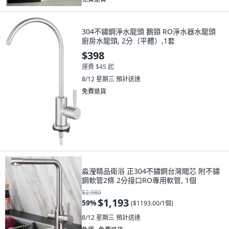
304不鏽鋼淨水龍頭 鵝頸 RO淨水器水龍頭
廚房水龍頭, 2分（平體）,1套
$398
運費 $45 起
8/12 星期三
預計送達
免費退貨
淼瀅精品衛浴 正304不鏽鋼台灣閥芯 附不鏽
鋼軟管2條 2分接口RO專用軟管, 1個
$2,980
$1,193
59
%
(
$1193.00/1個
)
8/12 星期三
預計送達