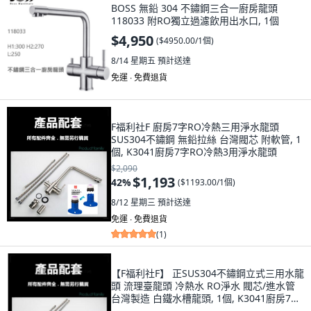
BOSS 無鉛 304 不鏽鋼三合一廚房龍頭
118033 附RO獨立過濾飲用出水口, 1個
$4,950
(
$4950.00/1個
)
8/14 星期五
預計送達
免運 ∙ 免費退貨
F福利社F 廚房7字RO冷熱三用淨水龍頭
SUS304不鏽鋼 無鉛拉絲 台灣閥芯 附軟管, 1
個, K3041廚房7字RO冷熱3用淨水龍頭
$2,090
$1,193
42
%
(
$1193.00/1個
)
8/12 星期三
預計送達
免運 ∙ 免費退貨
(
1
)
【F福利社F】 正SUS304不鏽鋼立式三用水龍
頭 流理臺龍頭 冷熱水 RO淨水 閥芯/進水管
台灣製造 白鐵水槽龍頭, 1個, K3041廚房7字
RO冷熱3用淨水龍頭