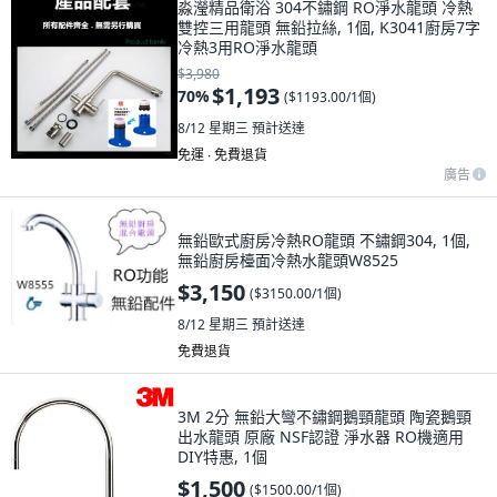
淼瀅精品衛浴 304不鏽鋼 RO淨水龍頭 冷熱
雙控三用龍頭 無鉛拉絲, 1個, K3041廚房7字
冷熱3用RO淨水龍頭
$3,980
$1,193
70
%
(
$1193.00/1個
)
8/12 星期三
預計送達
免運 ∙ 免費退貨
廣告
無鉛歐式廚房冷熱RO龍頭 不鏽鋼304, 1個,
無鉛廚房檯面冷熱水龍頭W8525
$3,150
(
$3150.00/1個
)
8/12 星期三
預計送達
免費退貨
3M 2分 無鉛大彎不鏽鋼鵝頸龍頭 陶瓷鵝頸
出水龍頭 原廠 NSF認證 淨水器 RO機適用
DIY特惠, 1個
$1,500
(
$1500.00/1個
)