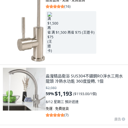
酷澎直售 ∙ 免運 ∙ 免費退貨
(
16
)
满 $1,500 再省 $75 (王道卡)
淼瀅精品衛浴 SUS304不鏽鋼RO淨水三用水
龍頭 冷熱水功能 360度旋轉, 1個
$2,980
$1,193
59
%
(
$1193.00/1個
)
8/12 星期三
預計送達
免運 ∙ 免費退貨
(
7
)
廣告