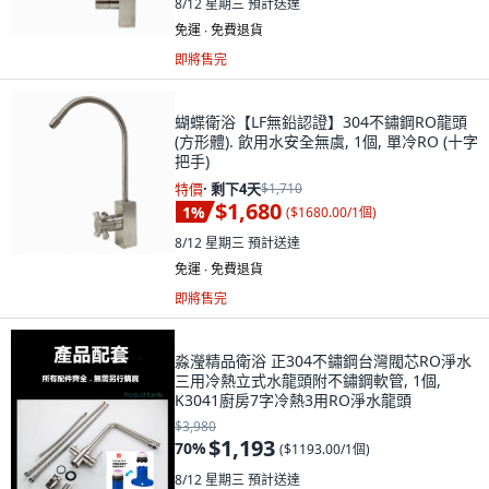
8/12 星期三
預計送達
免運 ∙ 免費退貨
即將售完
蝴蝶衛浴【LF無鉛認證】304不鏽鋼RO龍頭
(方形體). 飲用水安全無虞, 1個, 單冷RO (十字
把手)
特價
·
剩下4天
$1,710
$1,680
1
%
(
$1680.00/1個
)
8/12 星期三
預計送達
免運 ∙ 免費退貨
即將售完
淼瀅精品衛浴 正304不鏽鋼台灣閥芯RO淨水
三用冷熱立式水龍頭附不鏽鋼軟管, 1個,
K3041廚房7字冷熱3用RO淨水龍頭
$3,980
$1,193
70
%
(
$1193.00/1個
)
8/12 星期三
預計送達