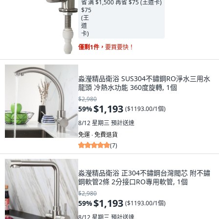
满 $1,500 再省 $75 (王道卡)
僅剩1件，
要買要快！
淼瀅精品衛浴 SUS304不鏽鋼RO淨水三用水
龍頭 冷熱水功能 360度旋轉, 1個
$2,980
$1,193
59
%
(
$1193.00/1個
)
8/12 星期三
預計送達
免運 ∙ 免費退貨
(
7
)
淼瀅精品衛浴 正304不鏽鋼台灣閥芯 附不鏽
鋼軟管2條 2分接口RO專用軟管, 1個
$2,980
$1,193
59
%
(
$1193.00/1個
)
8/12 星期三
預計送達