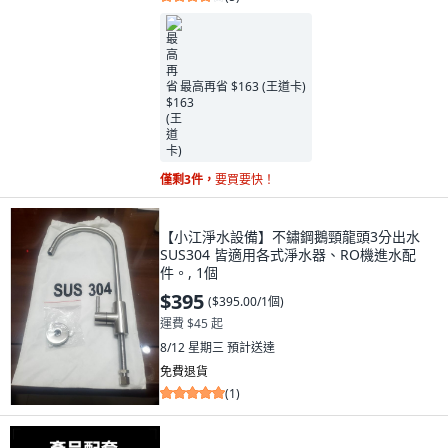
最高再省 $163 (王道卡)
僅剩3件，
要買要快！
【小江淨水設備】不鏽鋼鵝頸龍頭3分出水
SUS304 皆適用各式淨水器、RO機進水配
件。, 1個
$395
(
$395.00/1個
)
運費 $45 起
8/12 星期三
預計送達
免費退貨
(
1
)