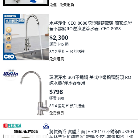
免運 ∙ 免費退貨
水將淨化 CEO 8088認證鵝頸龍頭 國家認證
全不鏽鋼RO逆滲透淨水器, CEO 8088
$2,300
運費 $45 起
8/12 星期三
預計送達
免費退貨
瑋潔淨水 304不鏽鋼 美式中彎鵝頸龍頭 RO
純水機/淨水器專用
$798
運費 $90
8/14 星期五
預計送達
免費退貨
將賀衛浴 實體店面 JH-CP110 不銹鋼SUS304
拉絲雙功能檯面RO龍頭(全配)-臺灣現貨, 1個,