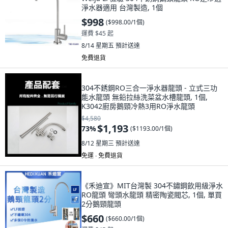
淨水器適用 台灣製造, 1個
$998
(
$998.00/1個
)
運費 $45 起
8/14 星期五
預計送達
免費退貨
304不銹鋼RO三合一淨水器龍頭 - 立式三功
能水龍頭 無鉛拉絲洗菜盆水槽龍頭, 1個,
K3042廚房鵝頸冷熱3用RO淨水龍頭
$4,580
$1,193
73
%
(
$1193.00/1個
)
8/12 星期三
預計送達
免運 ∙ 免費退貨
《禾迪宣》MIT台灣製 304不鏽鋼飲用級淨水
RO龍頭 彎頭水龍頭 精密陶瓷閥芯, 1個, 單買
2分鵝頸龍頭
$660
(
$660.00/1個
)