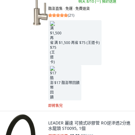
明天 8/10 (一)
預計送達
酷澎直售 ∙ 免運 ∙ 免費退貨
(
21
)
满 $1,500 再省 $75 (王道卡)
$17 酷澎幣回饋
即將售完
LEADER 麗達 可撓式矽膠管 RO逆滲透2分進
水龍頭 ST0095, 1個