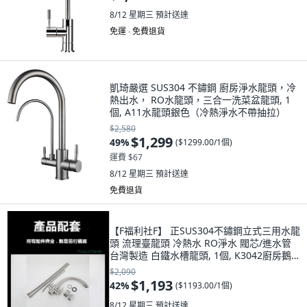
8/12 星期三
預計送達
免運 ∙ 免費退貨
凱琦嚴選 SUS304 不鏽鋼 廚房淨水龍頭，冷
熱出水， RO水龍頭，三合一洗菜盆龍頭, 1
個, A11水龍頭銀色（冷熱淨水不帶抽拉）
$2,580
$1,299
49
%
(
$1299.00/1個
)
運費 $67
8/12 星期三
預計送達
免費退貨
【F福利社F】 正SUS304不鏽鋼立式三用水龍
頭 流理臺龍頭 冷熱水 RO淨水 閥芯/進水管
台灣製造 白鐵水槽龍頭, 1個, K3042廚房鵝
頸RO冷熱3用淨水龍頭
$2,090
$1,193
42
%
(
$1193.00/1個
)
8/12 星期三
預計送達