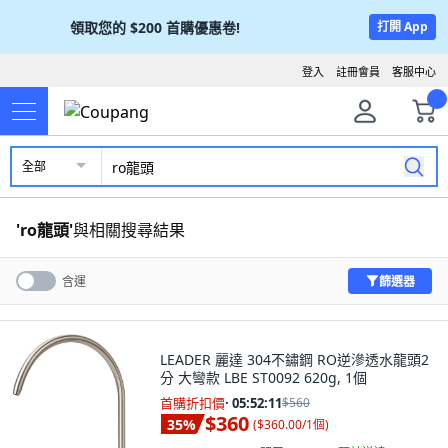
領取您的
$200
首購優惠卷!
打開 App
登入
註冊會員
客服中心
全部
'
ro龍頭
'
與相關搜尋結果
篩選器
含運
LEADER 麗達 304不鏽鋼 RO逆滲透水龍頭2
分 大彎款 LBE ST0092 620g, 1個
首購折扣價
·
05:52:09
$560
$360
35
%
(
$360.00/1個
)