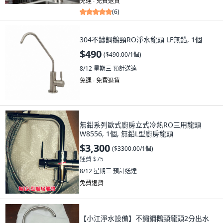
免運 ∙ 免費退貨
(
6
)
304不鏽鋼鵝頸RO淨水龍頭 LF無鉛, 1個
$490
(
$490.00/1個
)
8/12 星期三
預計送達
免運 ∙ 免費退貨
無鉛系列歐式廚房立式冷熱RO三用龍頭
W8556, 1個, 無鉛L型廚房龍頭
$3,300
(
$3300.00/1個
)
運費 $75
8/12 星期三
預計送達
免費退貨
【小江淨水設備】不鏽鋼鵝頸龍頭2分出水