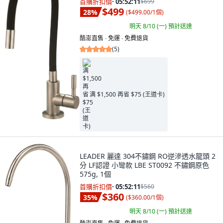
首購折扣價
·
05:52:09
$699
$499
28
%
(
$499.00/1個
)
明天 8/10 (一)
預計送達
酷澎直售 ∙ 免運 ∙ 免費退貨
(
5
)
满 $1,500 再省 $75 (王道卡)
LEADER 麗達 304不鏽鋼 RO逆滲透水龍頭 2
分 LF認證 小彎款 LBE ST0092 不鏽鋼原色
575g, 1個
首購折扣價
·
05:52:09
$560
$360
35
%
(
$360.00/1個
)
明天 8/10 (一)
預計送達