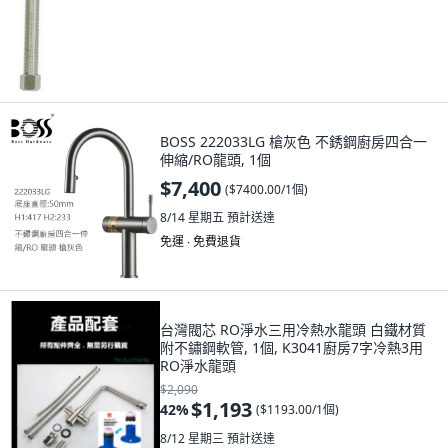
BOSS 222033LG 槍灰色 不銹鋼廚房四合一
伸縮/RO龍頭, 1個
$7,400
(
$7400.00/1個
)
8/14 星期五
預計送達
免運 ∙ 免費退貨
台灣閥芯 RO淨水三用冷熱水龍頭 白鐵材質
附不鏽鋼軟管, 1個, K3041廚房7字冷熱3用
RO淨水龍頭
$2,090
$1,193
42
%
(
$1193.00/1個
)
8/12 星期三
預計送達