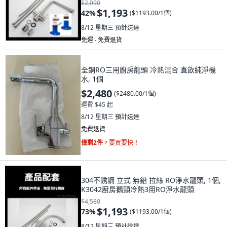
$2,090
$1,193
42
%
(
$1193.00/1個
)
8/12 星期三
預計送達
免運 ∙ 免費退貨
全銅RO三用廚房龍頭 冷熱混合 直飲純淨機
水, 1個
$2,480
(
$2480.00/1個
)
運費 $45 起
8/12 星期三
預計送達
免費退貨
僅剩2件，
要買要快！
304不銹鋼 立式 無鉛 拉絲 RO淨水龍頭, 1個,
K3042廚房鵝頸冷熱3用RO淨水龍頭
$4,580
$1,193
73
%
(
$1193.00/1個
)
8/12 星期三
預計送達