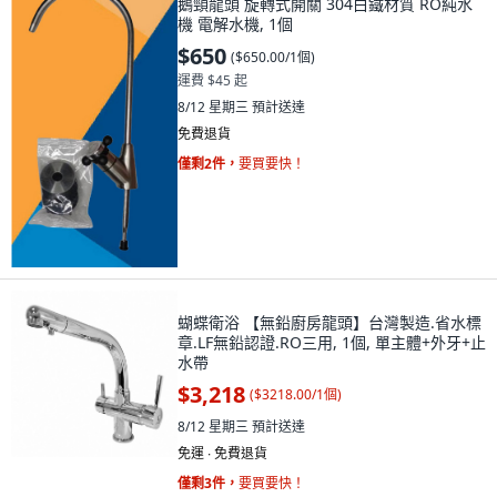
鵝頸龍頭 旋轉式開關 304白鐵材質 RO純水
機 電解水機, 1個
$650
(
$650.00/1個
)
運費 $45 起
8/12 星期三
預計送達
免費退貨
僅剩2件，
要買要快！
蝴蝶衛浴 【無鉛廚房龍頭】台灣製造.省水標
章.LF無鉛認證.RO三用, 1個, 單主體+外牙+止
水帶
$3,218
(
$3218.00/1個
)
8/12 星期三
預計送達
免運 ∙ 免費退貨
僅剩3件，
要買要快！