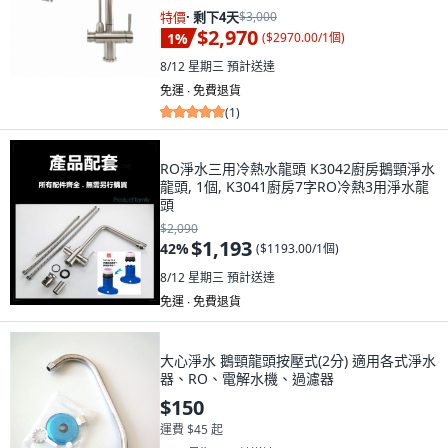
特價
·
剩下4天
$3,000
$2,970
1
%
(
$2970.00/1個
)
8/12 星期三
預計送達
免運 ∙ 免費退貨
(
1
)
RO淨水三用冷熱水龍頭 K3042廚房鵝頸淨水
龍頭, 1個, K3041廚房7字RO冷熱3用淨水龍
頭
$2,090
$1,193
42
%
(
$1193.00/1個
)
8/12 星期三
預計送達
免運 ∙ 免費退貨
大心淨水 鵝頸龍頭按壓式(2分) 適用各式淨水
器、RO、電解水機、過濾器
$150
運費 $45 起