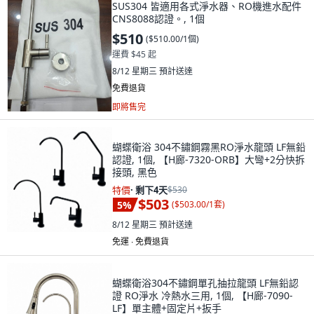
SUS304 皆適用各式淨水器、RO機進水配件
CNS8088認證。, 1個
$510
(
$510.00/1個
)
運費 $45 起
8/12 星期三
預計送達
免費退貨
即將售完
蝴蝶衛浴 304不鏽鋼霧黑RO淨水龍頭 LF無鉛
認證, 1個, 【H廊-7320-ORB】大彎+2分快拆
接頭, 黑色
特價
·
剩下4天
$530
$503
5
%
(
$503.00/1套
)
8/12 星期三
預計送達
免運 ∙ 免費退貨
蝴蝶衛浴304不鏽鋼單孔抽拉龍頭 LF無鉛認
證 RO淨水 冷熱水三用, 1個, 【H廊-7090-
LF】單主體+固定片+扳手