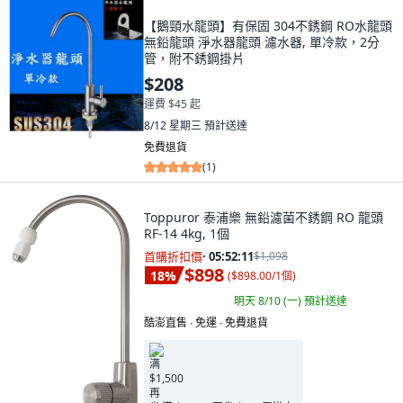
【鵝頸水龍頭】有保固 304不銹鋼 RO水龍頭
無鉛龍頭 淨水器龍頭 濾水器, 單冷款，2分
管，附不銹鋼掛片
$208
運費 $45 起
8/12 星期三
預計送達
免費退貨
(
1
)
Toppuror 泰浦樂 無鉛濾菌不銹鋼 RO 龍頭
RF-14 4kg, 1個
首購折扣價
·
05:52:09
$1,098
$898
18
%
(
$898.00/1個
)
明天 8/10 (一)
預計送達
酷澎直售 ∙ 免運 ∙ 免費退貨