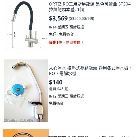
ORTIZ RO三用廚房龍頭 黑色可彎曲 ST304
拉絲龍頭本體, 1個
$3,569
(
$3569.00/1個
)
8/14 星期五
預計送達
免運 ∙ 免費退貨
僅剩1件，
要買要快！
大心淨水 按壓式鵝頸龍頭 適用各式淨水器、
RO、電解水機
$140
運費 $45 起
8/12 星期三
預計送達
免費退貨