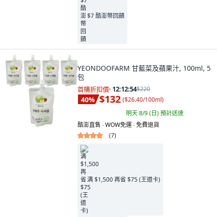
$7 酷澎幣回饋
YEONDOOFARM 甘藍菜及蘋果汁, 100ml, 5
包
首購折扣價
·
12:12:53
$220
$132
40
%
(
$26.40/100ml
)
明天 8/9 (日)
預計送達
酷澎直售 ∙ WOW免運 ∙ 免費退貨
(
7
)
满 $1,500 再省 $75 (王道卡)