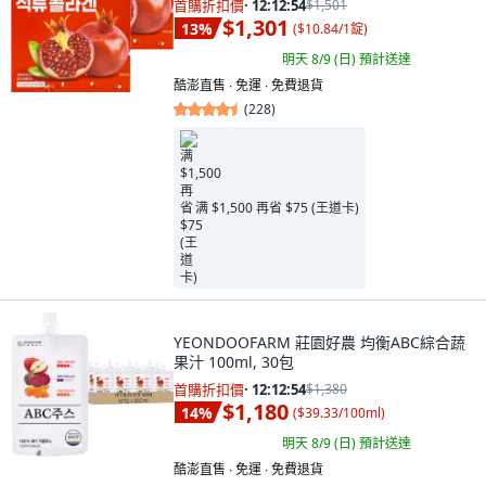
首購折扣價
·
12:12:53
$1,501
$1,301
13
%
(
$10.84/1錠
)
明天 8/9 (日)
預計送達
酷澎直售 ∙ 免運 ∙ 免費退貨
(
228
)
满 $1,500 再省 $75 (王道卡)
YEONDOOFARM 莊園好農 均衡ABC綜合蔬
果汁 100ml, 30包
首購折扣價
·
12:12:53
$1,380
$1,180
14
%
(
$39.33/100ml
)
明天 8/9 (日)
預計送達
酷澎直售 ∙ 免運 ∙ 免費退貨