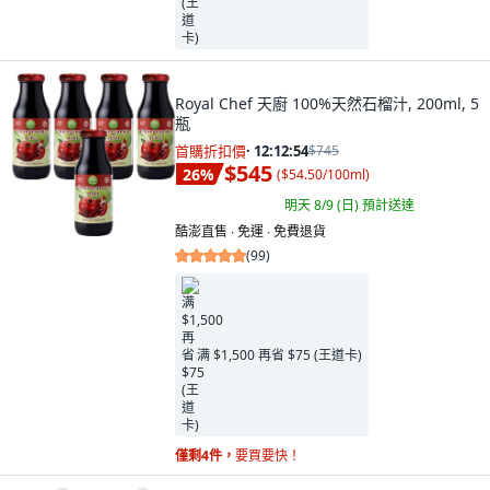
Royal Chef 天廚 100%天然石榴汁, 200ml, 5
瓶
首購折扣價
·
12:12:53
$745
$545
26
%
(
$54.50/100ml
)
明天 8/9 (日)
預計送達
酷澎直售 ∙ 免運 ∙ 免費退貨
(
99
)
满 $1,500 再省 $75 (王道卡)
僅剩4件，
要買要快！