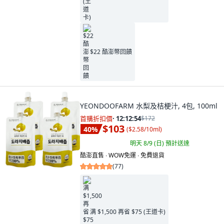
$22 酷澎幣回饋
YEONDOOFARM 水梨及桔梗汁, 4包, 100ml
首購折扣價
·
12:12:53
$172
$103
40
%
(
$2.58/10ml
)
明天 8/9 (日)
預計送達
酷澎直售 ∙ WOW免運 ∙ 免費退貨
(
77
)
满 $1,500 再省 $75 (王道卡)