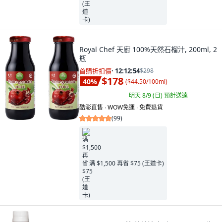
Royal Chef 天廚 100%天然石榴汁, 200ml, 2
瓶
首購折扣價
·
12:12:53
$298
$178
40
%
(
$44.50/100ml
)
明天 8/9 (日)
預計送達
酷澎直售 ∙ WOW免運 ∙ 免費退貨
(
99
)
满 $1,500 再省 $75 (王道卡)