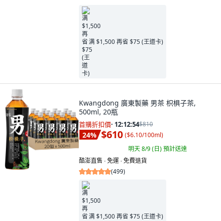
满 $1,500 再省 $75 (王道卡)
Kwangdong 廣東製藥 男茶 枳椇子茶,
500ml, 20瓶
首購折扣價
·
12:12:53
$810
$610
24
%
(
$6.10/100ml
)
明天 8/9 (日)
預計送達
酷澎直售 ∙ 免運 ∙ 免費退貨
(
499
)
满 $1,500 再省 $75 (王道卡)