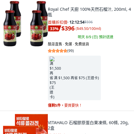
Royal Chef 天廚 100%天然石榴汁, 200ml, 4
瓶
首購折扣價
·
12:12:53
$596
$396
33
%
(
$49.50/100ml
)
明天 8/9 (日)
預計送達
酷澎直售 ∙ 免運 ∙ 免費退貨
(
99
)
满 $1,500 再省 $75 (王道卡)
僅剩5件，
要買要快！
VITAHALO 石榴膠原蛋白果凍條, 60條, 20g,
2盒