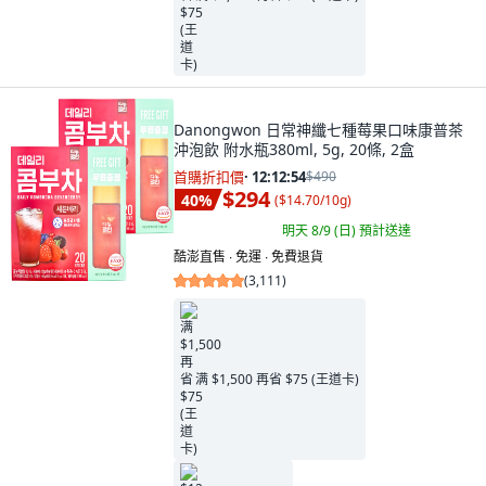
Danongwon 日常神纖七種莓果口味康普茶
沖泡飲 附水瓶380ml, 5g, 20條, 2盒
首購折扣價
·
12:12:53
$490
$294
40
%
(
$14.70/10g
)
明天 8/9 (日)
預計送達
酷澎直售 ∙ 免運 ∙ 免費退貨
(
3,111
)
满 $1,500 再省 $75 (王道卡)