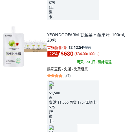
YEONDOOFARM 甘藍菜 + 蘋果汁, 100ml,
20包
首購折扣價
·
12:12:53
$880
$680
22
%
(
$34.00/100ml
)
明天 8/9 (日)
預計送達
酷澎直售 ∙ 免運 ∙ 免費退貨
(
7
)
满 $1,500 再省 $75 (王道卡)