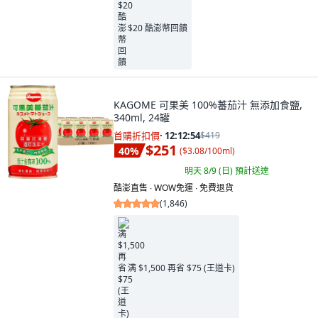
$20 酷澎幣回饋
KAGOME 可果美 100%蕃茄汁 無添加食鹽,
340ml, 24罐
首購折扣價
·
12:12:53
$419
$251
40
%
(
$3.08/100ml
)
明天 8/9 (日)
預計送達
酷澎直售 ∙ WOW免運 ∙ 免費退貨
(
1,846
)
满 $1,500 再省 $75 (王道卡)