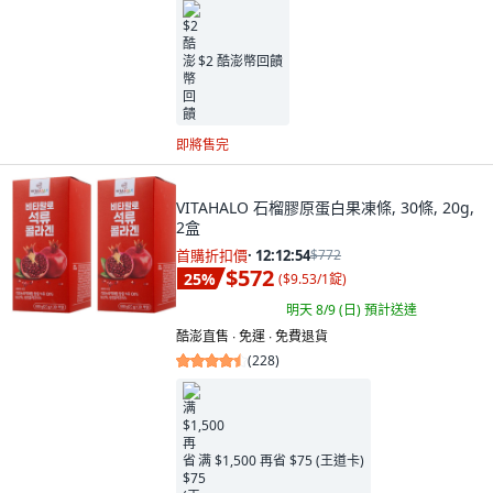
$2 酷澎幣回饋
即將售完
VITAHALO 石榴膠原蛋白果凍條, 30條, 20g,
2盒
首購折扣價
·
12:12:53
$772
$572
25
%
(
$9.53/1錠
)
明天 8/9 (日)
預計送達
酷澎直售 ∙ 免運 ∙ 免費退貨
(
228
)
满 $1,500 再省 $75 (王道卡)