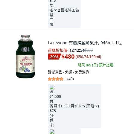
$12 酷澎幣回饋
Lakewood 有機純藍莓果汁, 946ml, 1瓶
首購折扣價
·
12:12:53
$680
$480
29
%
(
$50.74/100ml
)
明天 8/9 (日)
預計送達
酷澎直售 ∙ 免運 ∙ 免費退貨
(
40
)
满 $1,500 再省 $75 (王道卡)