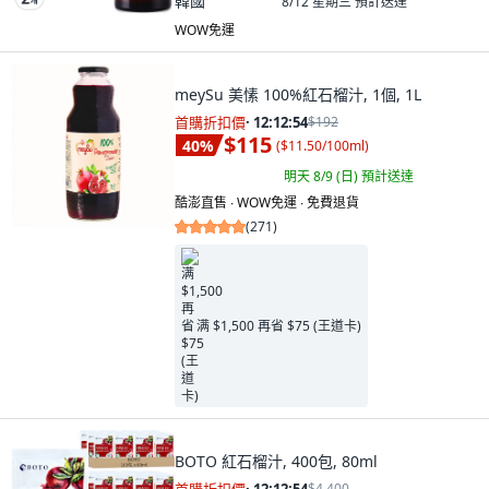
韓國
8/12 星期三
預計送達
WOW免運
meySu 美愫 100%紅石榴汁, 1個, 1L
首購折扣價
·
12:12:53
$192
$115
40
%
(
$11.50/100ml
)
明天 8/9 (日)
預計送達
酷澎直售 ∙ WOW免運 ∙ 免費退貨
(
271
)
满 $1,500 再省 $75 (王道卡)
BOTO 紅石榴汁, 400包, 80ml
$4,400