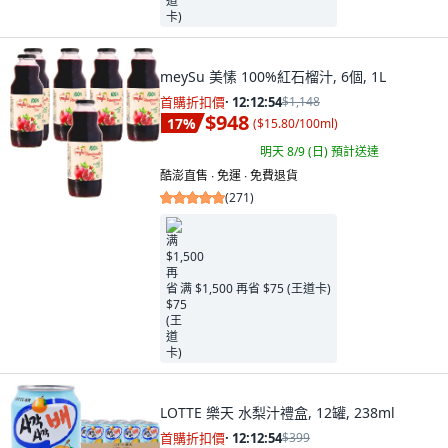
meySu 美愫 100%紅石榴汁, 6個, 1L
首購折扣價
·
12:12:53
$1,148
$948
17
%
(
$15.80/100ml
)
明天 8/9 (日)
預計送達
酷澎直售 ∙ 免運 ∙ 免費退貨
(
271
)
满 $1,500 再省 $75 (王道卡)
LOTTE 樂天 水梨汁禮盒, 12罐, 238ml
首購折扣價
·
12:12:53
$399