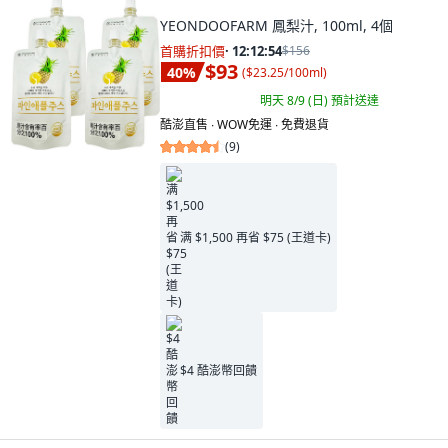
YEONDOOFARM 鳳梨汁, 100ml, 4個
首購折扣價
·
12:12:53
$156
$93
40
%
(
$23.25/100ml
)
明天 8/9 (日)
預計送達
酷澎直售 ∙ WOW免運 ∙ 免費退貨
(
9
)
满 $1,500 再省 $75 (王道卡)
$4 酷澎幣回饋