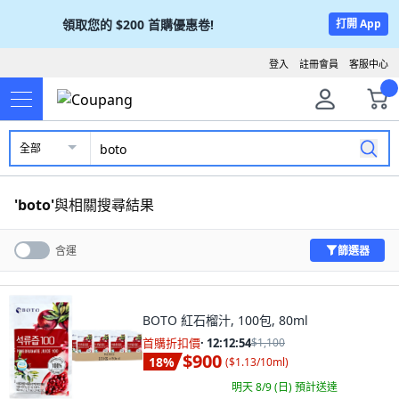
領取您的
$200
首購優惠卷!
打開 App
登入
註冊會員
客服中心
全部
'
boto
'
與相關搜尋結果
篩選器
含運
BOTO 紅石榴汁, 100包, 80ml
首購折扣價
·
12:12:53
$1,100
$900
18
%
(
$1.13/10ml
)
明天 8/9 (日)
預計送達