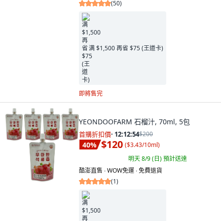
(
50
)
满 $1,500 再省 $75 (王道卡)
即將售完
YEONDOOFARM 石榴汁, 70ml, 5包
首購折扣價
·
12:12:53
$200
$120
40
%
(
$3.43/10ml
)
明天 8/9 (日)
預計送達
酷澎直售 ∙ WOW免運 ∙ 免費退貨
(
1
)