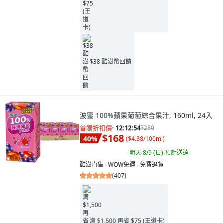
$38 酷澎幣回饋
波蜜 100%蘋果葡萄綜合果汁, 160ml, 24入
首購折扣價
·
12:12:53
$280
$168
40
%
(
$4.38/100ml
)
明天 8/9 (日)
預計送達
酷澎直售 ∙ WOW免運 ∙ 免費退貨
(
407
)
满 $1,500 再省 $75 (王道卡)