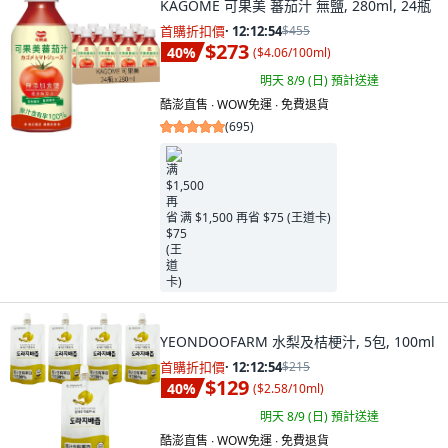
KAGOME 可果美 蕃茄汁 無鹽, 280ml, 24瓶
首購折扣價
·
12:12:53
$455
$273
40
%
(
$4.06/100ml
)
明天 8/9 (日)
預計送達
酷澎直售 ∙ WOW免運 ∙ 免費退貨
(
695
)
满 $1,500 再省 $75 (王道卡)
YEONDOOFARM 水梨及桔梗汁, 5包, 100ml
首購折扣價
·
12:12:53
$215
$129
40
%
(
$2.58/10ml
)
明天 8/9 (日)
預計送達
酷澎直售 ∙ WOW免運 ∙ 免費退貨