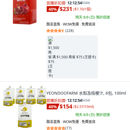
首購折扣價
·
12:12:53
$386
$231
40
%
(
$7.70/1錠
)
明天 8/9 (日)
預計送達
酷澎直售 ∙ WOW免運 ∙ 免費退貨
(
228
)
满 $1,500 再省 $75 (王道卡)
YEONDOOFARM 水梨及桔梗汁, 6包, 100ml
首購折扣價
·
12:12:53
$258
$154
40
%
(
$2.57/10ml
)
明天 8/9 (日)
預計送達
酷澎直售 ∙ WOW免運 ∙ 免費退貨
(
77
)