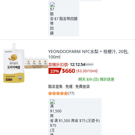
$7 酷澎幣回饋
YEONDOOFARM NFC水梨 + 桔梗汁, 20包,
100ml
首購折扣價
·
12:12:53
$860
$660
23
%
(
$3.30/10ml
)
明天 8/9 (日)
預計送達
酷澎直售 ∙ 免運 ∙ 免費退貨
(
77
)
满 $1,500 再省 $75 (王道卡)