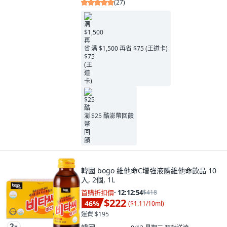
(
27
)
满 $1,500 再省 $75 (王道卡)
$25 酷澎幣回饋
韓國 bogo 維他命C增強液體維他命飲品 10
入, 2個, 1L
首購折扣價
·
12:12:53
$418
$222
46
%
(
$1.11/10ml
)
運費 $195