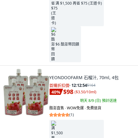
满 $1,500 再省 $75 (王道卡)
$6 酷澎幣回饋
YEONDOOFARM 石榴汁, 70ml, 4包
首購折扣價
·
12:12:53
$164
$98
40
%
(
$3.50/10ml
)
明天 8/9 (日)
預計送達
酷澎直售 ∙ WOW免運 ∙ 免費退貨
(
1
)