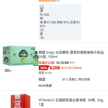
(
21
)
满 $1,500 再省 $75 (王道卡)
韓國 bogo 太田藥院 腸胃舒適餐後梅子飲品,
20個, 100ml
首購折扣價
·
12:12:53
$470
$206
56
%
(
$10.30/100ml
)
運費 $195
韓國
8/12 星期三
預計送達
WOW免運
VITAHALO 石榴膠原蛋白果凍條, 30條, 20g,
1盒