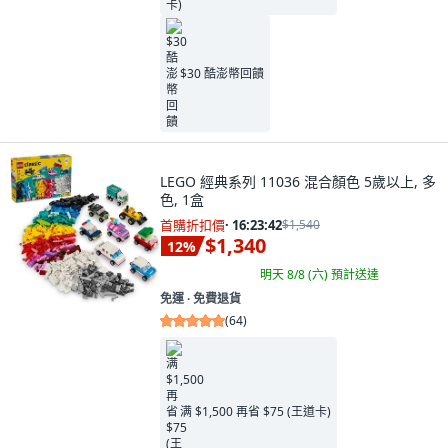
$30 酷澎幣回饋
LEGO 經典系列 11036 混合顏色 5歲以上, 多
色, 1盒
首購折扣價
·
16:23:41
$1,540
$1,340
12
%
明天 8/8 (六)
預計送達
免運 ∙ 免費退貨
(
64
)
满 $1,500 再省 $75 (王道卡)