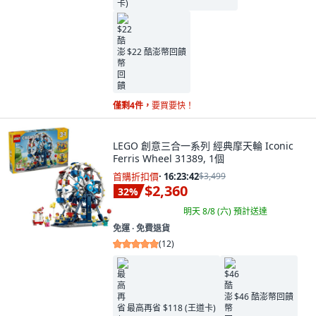
$22 酷澎幣回饋
僅剩4件，
要買要快！
LEGO 創意三合一系列 經典摩天輪 Iconic
Ferris Wheel 31389, 1個
首購折扣價
·
16:23:41
$3,499
$2,360
32
%
明天 8/8 (六)
預計送達
免運 ∙ 免費退貨
(
12
)
$46 酷澎幣回饋
最高再省 $118 (王道卡)