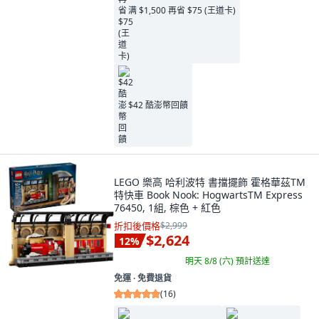
满 $1,500 再省 $75 (王道卡)
$42 酷澎幣回饋
LEGO 樂高 哈利波特 書擋擺飾 霍格華茲TM
特快車 Book Nook: HogwartsTM Express
76450, 1組, 棕色 + 紅色
折扣後價格
$2,999
$2,624
12
%
明天 8/8 (六)
預計送達
免運 ∙ 免費退貨
(
16
)