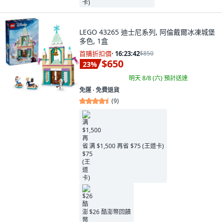
LEGO 43265 迪士尼系列, 阿倫戴爾冰凍城堡
多色, 1盒
首購折扣價
·
16:23:41
$850
$650
23
%
明天 8/8 (六)
預計送達
免運 ∙ 免費退貨
(
9
)
满 $1,500 再省 $75 (王道卡)
$26 酷澎幣回饋