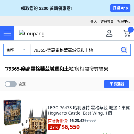
領取您的
$200
首購優惠卷!
打開 App
登入
註冊會員
客服中心
全部
'
79365-樂高霍格華茲城堡和土地
'
與相關搜尋結果
篩選器
含運
LEGO 76473 哈利波特 霍格華茲 城堡：東翼
Hogwarts Castle: East Wing, 1個
首購折扣價
·
16:23:41
$8,999
$6,550
27
%