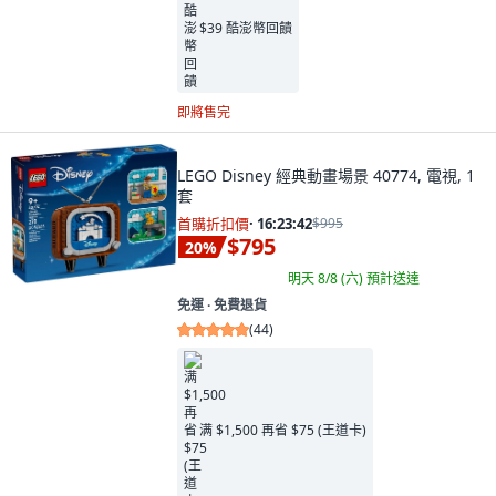
$39 酷澎幣回饋
即將售完
LEGO Disney 經典動畫場景 40774, 電視, 1
套
首購折扣價
·
16:23:41
$995
$795
20
%
明天 8/8 (六)
預計送達
免運 ∙ 免費退貨
(
44
)
满 $1,500 再省 $75 (王道卡)