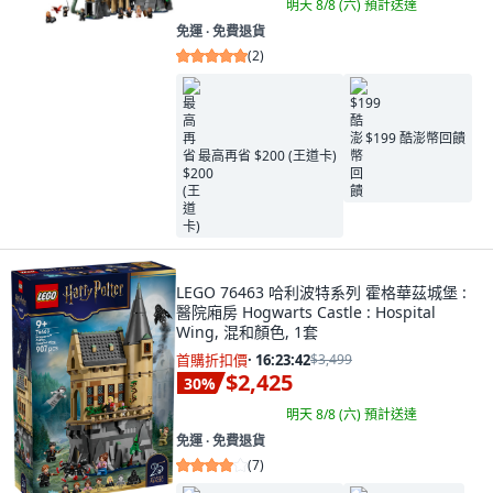
明天 8/8 (六)
預計送達
免運 ∙ 免費退貨
(
2
)
$199 酷澎幣回饋
最高再省 $200 (王道卡)
LEGO 76463 哈利波特系列 霍格華茲城堡 :
醫院廂房 Hogwarts Castle : Hospital
Wing, 混和顏色, 1套
首購折扣價
·
16:23:41
$3,499
$2,425
30
%
明天 8/8 (六)
預計送達
免運 ∙ 免費退貨
(
7
)