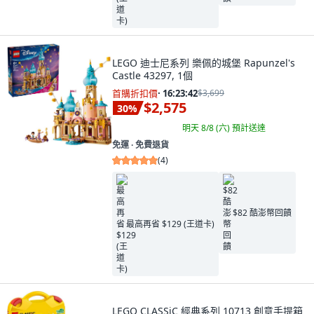
LEGO 迪士尼系列 樂佩的城堡 Rapunzel's
Castle 43297, 1個
首購折扣價
·
16:23:41
$3,699
$2,575
30
%
明天 8/8 (六)
預計送達
免運 ∙ 免費退貨
(
4
)
$82 酷澎幣回饋
最高再省 $129 (王道卡)
LEGO CLASSiC 經典系列 10713 創意手提箱