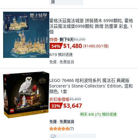
霍格沃茲魔法城堡 拼裝積木 6998顆粒, 霍格
沃茲魔法城堡6998顆粒 飾燈 防塵罩 彩盒, 1
個
特價
·
剩下6天
$3,250
$1,480
54
%
(
$1480.00/1個
)
8/19
預計送達
免運 ∙ 免費退貨
LEGO 76466 哈利波特系列 魔法石 典藏版
Sorcerer's Stone-Collectors' Edition, 混和
顏色, 1套
折扣後價格
$5,499
$3,647
33
%
明天 8/8 (六)
預計送達
免運 ∙ 免費退貨
(
7
)