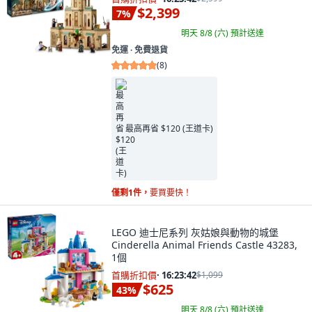
$2,399
7
%
明天 8/8 (六)
預計送達
免運 ∙ 免費退貨
(
8
)
最高再省 $120 (王道卡)
僅剩1件，
要買要快！
LEGO 迪士尼系列 灰姑娘與動物的城堡
Cinderella Animal Friends Castle 43283,
1個
首購折扣價
·
16:23:41
$1,099
$625
43
%
明天 8/8 (六)
預計送達