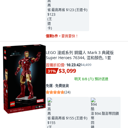
最高再省 $123 (王道卡)
僅剩5件，
要買要快！
LEGO 漫威系列 鋼鐵人 Mark 3 典藏版
Super Heroes 76344, 混和顏色, 1套
首購折扣價
·
16:23:41
$4,499
$3,099
31
%
明天 8/8 (六)
預計送達
免運 ∙ 免費退貨
(
24
)
$94 酷澎幣回饋
最高再省 $155 (王道卡)