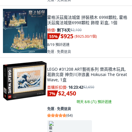
霍格沃茲魔法城堡 拼裝積木 6998顆粒, 霍格
沃茲魔法城堡6998顆粒 飾燈 彩盒, 1個
特價
·
剩下6天
$2,100
$925
55
%
(
$925.00/1個
)
8/19
預計送達
免運 ∙ 免費退貨
LEGO #31208 ART藝術系列 樂高積木玩具,
葛飾北齋 神奈川沖浪裏 Hokusai The Great
Wave, 1盒
首購折扣價
·
16:23:41
$2,650
$2,450
7
%
明天 8/8 (六)
預計送達
免運 ∙ 免費退貨
(
64
)