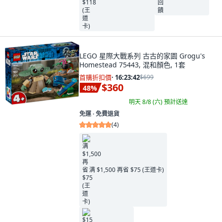
LEGO 星際大戰系列 古古的家園 Grogu's
Homestead 75443, 混和顏色, 1套
首購折扣價
·
16:23:41
$699
$360
48
%
明天 8/8 (六)
預計送達
免運 ∙ 免費退貨
(
4
)
满 $1,500 再省 $75 (王道卡)