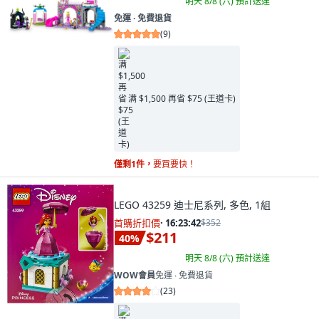
明天 8/8 (六)
預計送達
免運 ∙ 免費退貨
(
9
)
满 $1,500 再省 $75 (王道卡)
僅剩1件，
要買要快！
LEGO 43259 迪士尼系列, 多色, 1組
首購折扣價
·
16:23:41
$352
$211
40
%
明天 8/8 (六)
預計送達
WOW會員
免運 ∙ 免費退貨
(
23
)