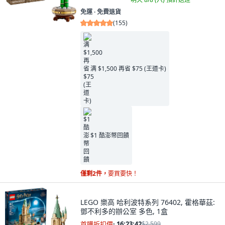
免運 ∙ 免費退貨
(
155
)
满 $1,500 再省 $75 (王道卡)
$1 酷澎幣回饋
僅剩2件，
要買要快！
LEGO 樂高 哈利波特系列 76402, 霍格華茲:
鄧不利多的辦公室 多色, 1盒
首購折扣價
·
16:23:41
$2,599