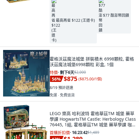
$77 酷澎幣回饋
最高再省 $122 (王道卡)
霍格沃茲魔法城堡 拼裝積木 6998顆粒, 霍格
沃茲魔法城堡6998顆粒 彩盒, 1個
特價
·
剩下6天
$2,000
$875
56
%
(
$875.00/1個
)
8/19
預計送達
免運 ∙ 免費退貨
LEGO 樂高 哈利波特 霍格華茲TM 城堡 藥草
學課 HogwartsTM Castle: Herbology Class
76445, 1組, 霍格華茲TM 城堡 藥草學課 咖
啡色 + 綠色
首購折扣價
·
16:23:41
$1,489
$1,289