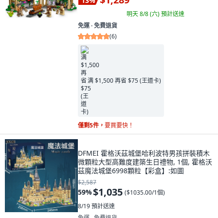
13
%
明天 8/8 (六)
預計送達
免運 ∙ 免費退貨
(
6
)
满 $1,500 再省 $75 (王道卡)
僅剩5件，
要買要快！
DFMEI 霍格沃茲城堡哈利波特男孩拼裝積木
微顆粒大型高難度建築生日禮物, 1個, 霍格沃
茲魔法城堡6998顆粒【彩盒】:如圖
$2,587
$1,035
59
%
(
$1035.00/1個
)
8/19
預計送達
免運 ∙ 免費退貨