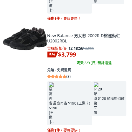
僅剩1件，
要買要快！
New Balance 男女款 2002R D楦運動鞋
U2002RBL
首購折扣價
·
12:18:55
$3,999
$3,799
5
%
明天 8/9 (日)
預計送達
免運 ∙ 免費退貨
(
3
)
$120 酷澎幣回饋
最高再省 $190 (王道卡)
僅剩1件，
要買要快！