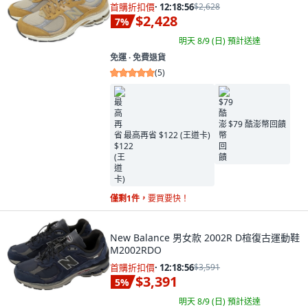
首購折扣價
·
12:18:55
$2,628
$2,428
7
%
明天 8/9 (日)
預計送達
免運 ∙ 免費退貨
(
5
)
$79 酷澎幣回饋
最高再省 $122 (王道卡)
僅剩1件，
要買要快！
New Balance 男女款 2002R D楦復古運動鞋
M2002RDO
首購折扣價
·
12:18:55
$3,591
$3,391
5
%
明天 8/9 (日)
預計送達