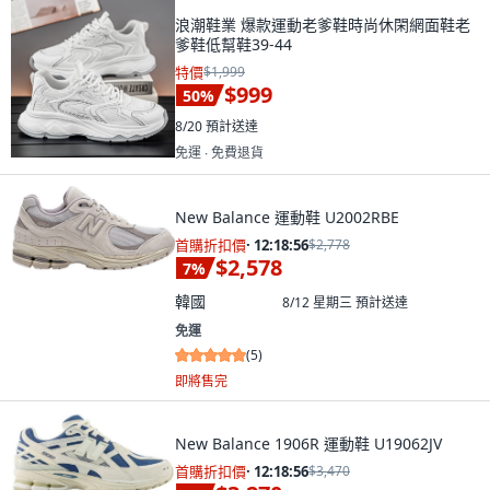
浪潮鞋業 爆款運動老爹鞋時尚休閑網面鞋老
爹鞋低幫鞋39-44
特價
$1,999
$999
50
%
8/20
預計送達
免運 ∙ 免費退貨
New Balance 運動鞋 U2002RBE
首購折扣價
·
12:18:55
$2,778
$2,578
7
%
韓國
8/12 星期三
預計送達
免運
(
5
)
即將售完
New Balance 1906R 運動鞋 U19062JV
首購折扣價
·
12:18:55
$3,470