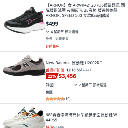
【ARNOR】女 ARWR42120 /Q6輕量透氣 回
彈緩衝減壓 夜間反光 2E寬楦 緩震慢跑鞋
ARNOR. SPEED 500 女款時尚運動鞋
$499
8/14 星期五
預計送達
免運 ∙ 免費退貨
即將售完
New Balance 運動鞋 U2002RO
首購折扣價
·
12:18:55
$4,441
$3,456
22
%
韓國
8/12 星期三
預計送達
免運
(
10
)
688青春潮流時尚休閑跑步網面運動鞋38-
44P65
特價
$2,686