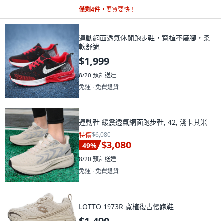
僅剩4件，
要買要快！
運動網面透氣休閒跑步鞋，寬楦不磨腳，柔
軟舒適
$1,999
8/20
預計送達
免運 ∙ 免費退貨
運動鞋 緩震透氣網面跑步鞋, 42, 淺卡其米
特價
$6,080
$3,080
49
%
8/20
預計送達
免運 ∙ 免費退貨
LOTTO 1973R 寬楦復古慢跑鞋
$1,490