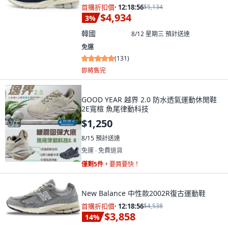
首購折扣價
·
12:18:55
$5,134
$4,934
3
%
韓國
8/12 星期三
預計送達
免運
(
131
)
即將售完
GOOD YEAR 越界 2.0 防水透氣運動休閒鞋
2E寬楦 魚尾律動科技
$1,250
8/15
預計送達
免運 ∙ 免費退貨
僅剩5件，
要買要快！
New Balance 中性款2002R復古運動鞋
首購折扣價
·
12:18:55
$4,538
$3,858
14
%