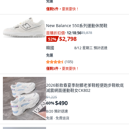
免運
僅剩5件，
要買要快！
New Balance 550系列運動休閒鞋
首購折扣價
·
12:18:55
$5,878
$2,798
52
%
韓國
8/12 星期三
預計送達
免運
(
105
)
僅剩3件，
要買要快！
2026新款春夏季耐髒老爹鞋輕便跑步鞋軟底
減震網面運動鞋女CK802
$1,225
$490
60
%
8/20
預計送達
免運 ∙ 免費退貨