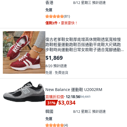
香港
8/12 星期三
預計送達
免運
(
81
)
僅剩3件，
要買要快！
復古老爹鞋女鞋厚底增高休閒鞋透氣寬楦慢
跑鞋輕量運動跑鞋百搭通勤平底鞋大尺碼跑
步鞋時尚運動鞋日常女款鞋子適合寬腳通勤
逛街日常休閒輕度運動
$1,869
8/20
預計送達
免運 ∙ 免費退貨
New Balance 運動鞋 U2002RM
首購折扣價
·
12:18:55
$4,441
$3,034
31
%
韓國
8/12 星期三
預計送達
免運
(
4
)