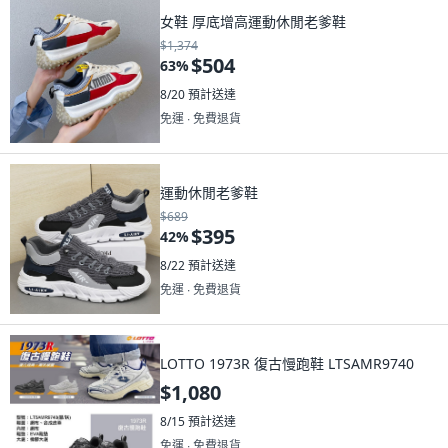
女鞋 厚底增高運動休閒老爹鞋
$1,374
$504
63
%
8/20
預計送達
免運 ∙ 免費退貨
運動休閒老爹鞋
$689
$395
42
%
8/22
預計送達
免運 ∙ 免費退貨
LOTTO 1973R 復古慢跑鞋 LTSAMR9740
$1,080
8/15
預計送達
免運 ∙ 免費退貨