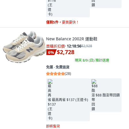
僅剩5件，
要買要快！
New Balance 2002R 運動鞋
首購折扣價
·
12:18:55
$2,928
$2,728
6
%
明天 8/9 (日)
預計送達
免運 ∙ 免費退貨
(
28
)
$88 酷澎幣回饋
最高再省 $137 (王道卡)
即將售完