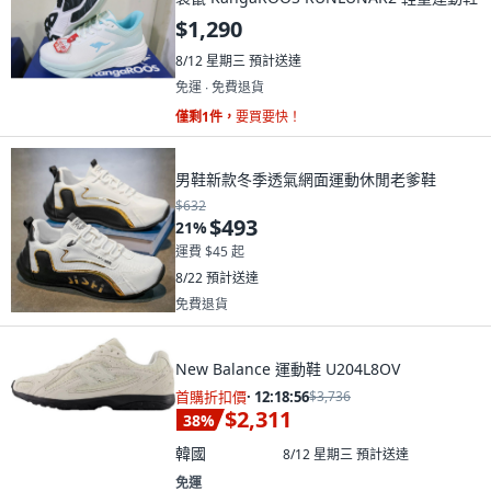
$1,290
8/12 星期三
預計送達
免運 ∙ 免費退貨
僅剩1件，
要買要快！
男鞋新款冬季透氣網面運動休閒老爹鞋
$632
$493
21
%
運費 $45 起
8/22
預計送達
免費退貨
New Balance 運動鞋 U204L8OV
首購折扣價
·
12:18:55
$3,736
$2,311
38
%
韓國
8/12 星期三
預計送達
免運