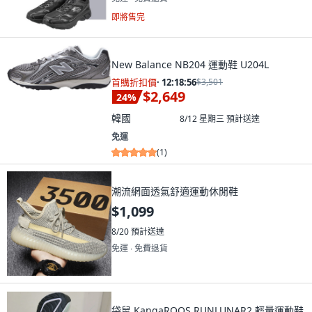
即將售完
New Balance NB204 運動鞋 U204L
首購折扣價
·
12:18:55
$3,501
$2,649
24
%
韓國
8/12 星期三
預計送達
免運
(
1
)
潮流網面透氣舒適運動休閒鞋
$1,099
8/20
預計送達
免運 ∙ 免費退貨
袋鼠 KangaROOS RUNLUNAR2 輕量運動鞋