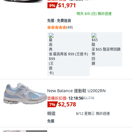
$1,971
9
%
明天 8/9 (日)
預計送達
免運 ∙ 免費退貨
(
49
)
$65 酷澎幣回饋
最高再省 $99 (王道卡)
New Balance 運動鞋 U2002RN
首購折扣價
·
12:18:55
$2,778
$2,578
7
%
韓國
8/12 星期三
預計送達
免運