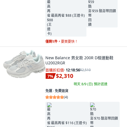
$59 酷澎幣回饋
最高再省 $88 (王道卡)
僅剩1件，
要買要快！
New Balance 男女款 200R D楦運動鞋
U2002RGR
首購折扣價
·
12:18:55
$2,510
$2,310
7
%
明天 8/9 (日)
預計送達
免運 ∙ 免費退貨
(
4
)
$70 酷澎幣回饋
最高再省 $116 (王道卡)