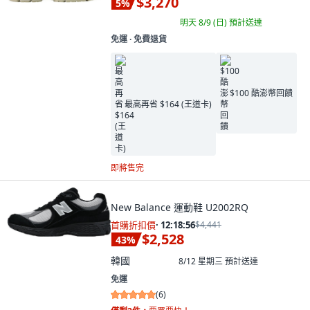
$3,270
5
%
明天 8/9 (日)
預計送達
免運 ∙ 免費退貨
$100 酷澎幣回饋
最高再省 $164 (王道卡)
即將售完
New Balance 運動鞋 U2002RQ
首購折扣價
·
12:18:55
$4,441
$2,528
43
%
韓國
8/12 星期三
預計送達
免運
(
6
)