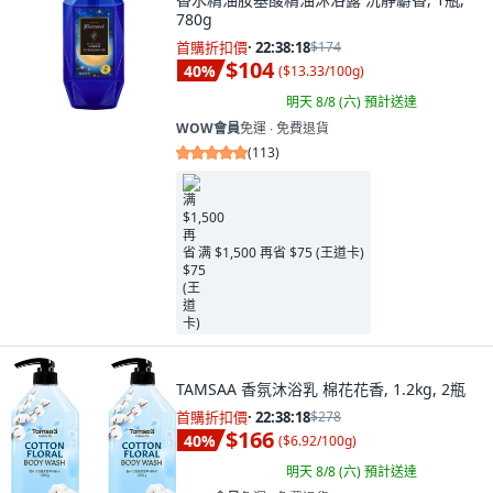
780g
首購折扣價
·
22:38:16
$174
$104
40
%
(
$13.33/100g
)
明天 8/8 (六)
預計送達
WOW會員
免運 ∙ 免費退貨
(
113
)
满 $1,500 再省 $75 (王道卡)
TAMSAA 香氛沐浴乳 棉花花香, 1.2kg, 2瓶
首購折扣價
·
22:38:16
$278
$166
40
%
(
$6.92/100g
)
明天 8/8 (六)
預計送達