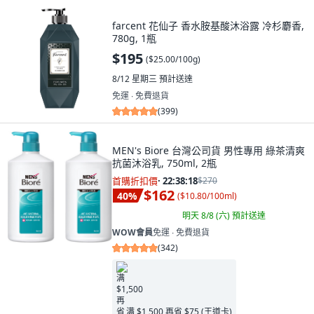
farcent 花仙子 香水胺基酸沐浴露 冷杉麝香,
780g, 1瓶
$195
(
$25.00/100g
)
8/12 星期三
預計送達
免運 ∙ 免費退貨
(
399
)
MEN's Biore 台灣公司貨 男性專用 綠茶清爽
抗菌沐浴乳, 750ml, 2瓶
首購折扣價
·
22:38:16
$270
$162
40
%
(
$10.80/100ml
)
明天 8/8 (六)
預計送達
WOW會員
免運 ∙ 免費退貨
(
342
)
满 $1,500 再省 $75 (王道卡)