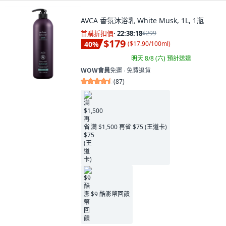
AVCA 香氛沐浴乳 White Musk, 1L, 1瓶
首購折扣價
·
22:38:16
$299
$179
40
%
(
$17.90/100ml
)
明天 8/8 (六)
預計送達
WOW會員
免運 ∙ 免費退貨
(
87
)
满 $1,500 再省 $75 (王道卡)
$9 酷澎幣回饋