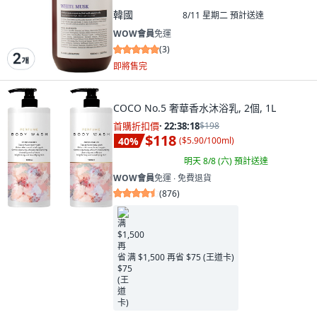
韓國
8/11 星期二
預計送達
WOW會員
免運
(
3
)
即將售完
COCO No.5 奢華香水沐浴乳, 2個, 1L
首購折扣價
·
22:38:16
$198
$118
40
%
(
$5.90/100ml
)
明天 8/8 (六)
預計送達
WOW會員
免運 ∙ 免費退貨
(
876
)
满 $1,500 再省 $75 (王道卡)