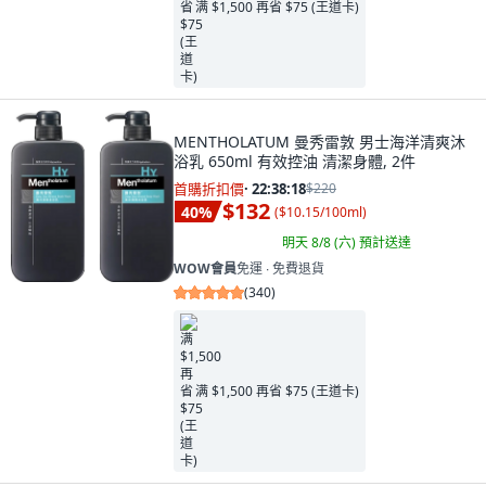
满 $1,500 再省 $75 (王道卡)
MENTHOLATUM 曼秀雷敦 男士海洋清爽沐
浴乳 650ml 有效控油 清潔身體, 2件
首購折扣價
·
22:38:16
$220
$132
40
%
(
$10.15/100ml
)
明天 8/8 (六)
預計送達
WOW會員
免運 ∙ 免費退貨
(
340
)
满 $1,500 再省 $75 (王道卡)