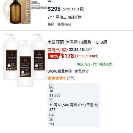
馨
$295
(
$295.00/1套
)
8/11 星期二
預計送達
免運 ∙ 免費退貨
木質莊園 沐浴露 白麝香, 1L, 3瓶
首購折扣價
·
22:38:16
$297
$178
40
%
(
$5.93/100ml
)
明天 8/8 (六)
預計送達
WOW會員
免運 ∙ 免費退貨
(
279
)
满 $1,500 再省 $75 (王道卡)