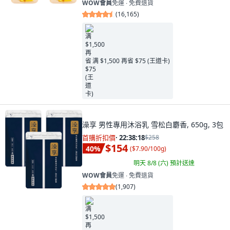
WOW會員
免運 ∙ 免費退貨
(
16,165
)
满 $1,500 再省 $75 (王道卡)
澡享 男性專用沐浴乳 雪松白麝香, 650g, 3包
首購折扣價
·
22:38:16
$258
$154
40
%
(
$7.90/100g
)
明天 8/8 (六)
預計送達
WOW會員
免運 ∙ 免費退貨
(
1,907
)