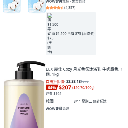
WOW會員
免運 ∙ 免費退貨
(
4,357
)
满 $1,500 再省 $75 (王道卡)
LUX 麗仕 Cozy 月光香氛沐浴乳 牛奶麝香, 1
個, 1kg
首購折扣價
·
22:38:16
$575
$207
64
%
(
$20.70/100g
)
運費 $195
韓國
8/11 星期二
預計送達
WOW會員
免運