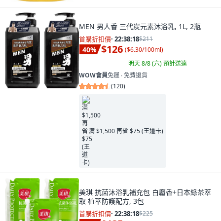
MEN 男人香 三代炭元素沐浴乳, 1L, 2瓶
首購折扣價
·
22:38:16
$211
$126
40
%
(
$6.30/100ml
)
明天 8/8 (六)
預計送達
WOW會員
免運 ∙ 免費退貨
(
120
)
满 $1,500 再省 $75 (王道卡)
美琪 抗菌沐浴乳補充包 白麝香+日本綠茶萃
取 植萃防護配方, 3包
首購折扣價
·
22:38:16
$225