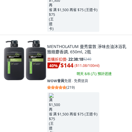
满 $1,500 再省 $75 (王道卡)
MENTHOLATUM 曼秀雷敦 淨味去油沐浴乳
雅緻麝香調, 650ml, 2瓶
首購折扣價
·
22:38:16
$240
$144
40
%
(
$11.08/100ml
)
明天 8/8 (六)
預計送達
WOW會員
免運 ∙ 免費退貨
(
219
)
满 $1,500 再省 $75 (王道卡)