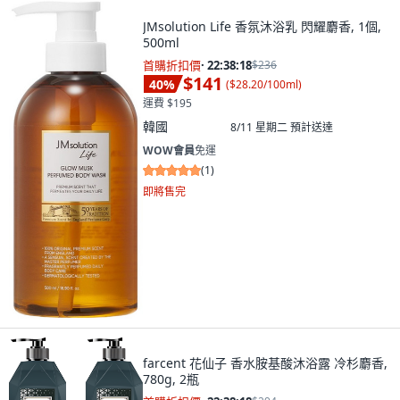
JMsolution Life 香氛沐浴乳 閃耀麝香, 1個,
500ml
首購折扣價
·
22:38:16
$236
$141
40
%
(
$28.20/100ml
)
運費 $195
韓國
8/11 星期二
預計送達
WOW會員
免運
(
1
)
即將售完
farcent 花仙子 香水胺基酸沐浴露 冷杉麝香,
780g, 2瓶