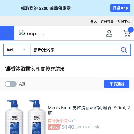
領取您的
$200
首購優惠卷!
打開 App
登入
註冊會員
客服中心
全部
'
麝香沐浴露
'
與相關搜尋結果
篩選器
含運
Men's Biore 男性清新沐浴乳 麝香 750ml, 2
瓶
首購折扣價
$234
$140
40
%
(
$9.33/100ml
)