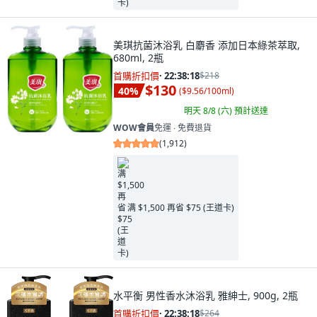
美琪抗菌沐浴乳 白麝香 添加日本綠茶萃取,
680ml, 2瓶
首購折扣價
·
22:38:16
$218
$130
40
%
(
$9.56/100ml
)
明天 8/8 (六)
預計送達
WOW會員
免運 ∙ 免費退貨
(
1,912
)
满 $1,500 再省 $75 (王道卡)
水平衡 男性香水沐浴乳 雅紳士, 900g, 2瓶
首購折扣價
·
22:38:16
$264