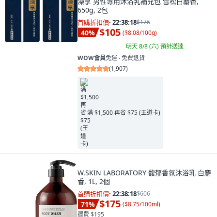
澡享 男性專用沐浴乳補充包 雪松白麝香,
650g, 2包
首購折扣價
·
22:38:16
$176
$105
40
%
(
$8.08/100g
)
明天 8/8 (六)
預計送達
WOW會員
免運 ∙ 免費退貨
(
1,907
)
满 $1,500 再省 $75 (王道卡)
W.SKIN LABORATORY 馥郁香氛沐浴乳 白麝
香, 1L, 2個
首購折扣價
·
22:38:16
$606
$175
71
%
(
$8.75/100ml
)
運費 $195