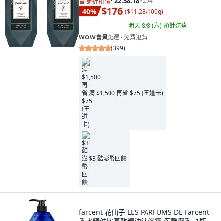
首購折扣價
·
22:38:16
$294
$176
40
%
(
$11.28/100g
)
明天 8/8 (六)
預計送達
WOW會員
免運 ∙ 免費退貨
(
399
)
满 $1,500 再省 $75 (王道卡)
$3 酷澎幣回饋
farcent 花仙子 LES PARFUMS DE Farcent
香水精油胺基酸精油沐浴露 沉靜麝香, 1瓶,