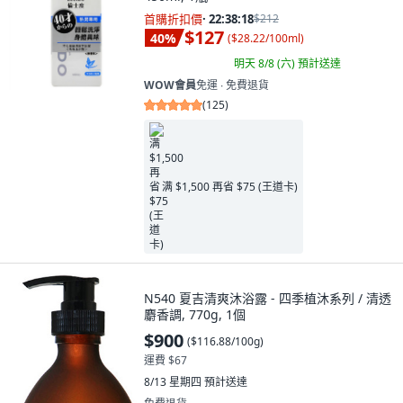
首購折扣價
·
22:38:16
$212
$127
40
%
(
$28.22/100ml
)
明天 8/8 (六)
預計送達
WOW會員
免運 ∙ 免費退貨
(
125
)
满 $1,500 再省 $75 (王道卡)
N540 夏吉清爽沐浴露 - 四季植沐系列 / 清透
麝香調, 770g, 1個
$900
(
$116.88/100g
)
運費 $67
8/13 星期四
預計送達