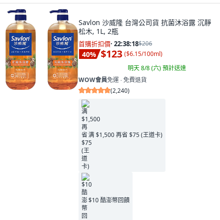
Savlon 沙威隆 台灣公司貨 抗菌沐浴露 沉靜
松木, 1L, 2瓶
首購折扣價
·
22:38:16
$206
$123
40
%
(
$6.15/100ml
)
明天 8/8 (六)
預計送達
WOW會員
免運 ∙ 免費退貨
(
2,240
)
满 $1,500 再省 $75 (王道卡)
$10 酷澎幣回饋