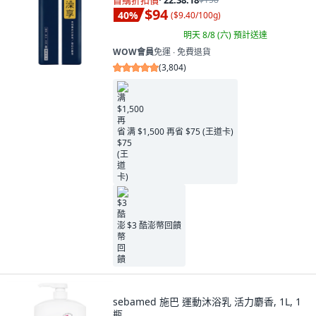
首購折扣價
·
22:38:16
$94
40
%
(
$9.40/100g
)
明天 8/8 (六)
預計送達
WOW會員
免運 ∙ 免費退貨
(
3,804
)
满 $1,500 再省 $75 (王道卡)
$3 酷澎幣回饋
sebamed 施巴 運動沐浴乳 活力麝香, 1L, 1
瓶