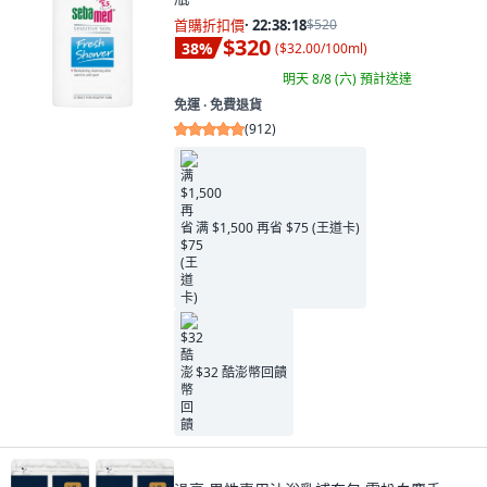
首購折扣價
·
22:38:16
$520
$320
38
%
(
$32.00/100ml
)
明天 8/8 (六)
預計送達
免運 ∙ 免費退貨
(
912
)
满 $1,500 再省 $75 (王道卡)
$32 酷澎幣回饋