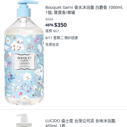
Bouquet Garni 香水沐浴露 白麝香 1000ml,
1個, 寶寶香/單罐
$650
$350
46
%
運費 $67
8/11 星期二
預計送達
免費退貨
LUCIDO 倫士度 台灣公司貨 去味沐浴露,
450ml, 1瓶