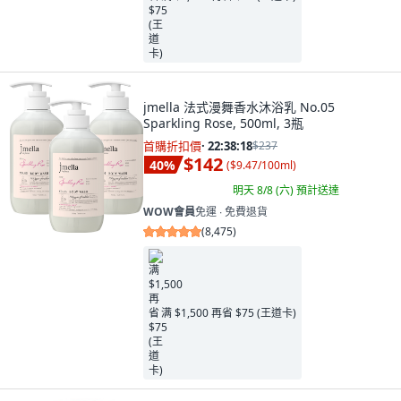
jmella 法式漫舞香水沐浴乳 No.05
Sparkling Rose, 500ml, 3瓶
首購折扣價
·
22:38:16
$237
$142
40
%
(
$9.47/100ml
)
明天 8/8 (六)
預計送達
WOW會員
免運 ∙ 免費退貨
(
8,475
)
满 $1,500 再省 $75 (王道卡)