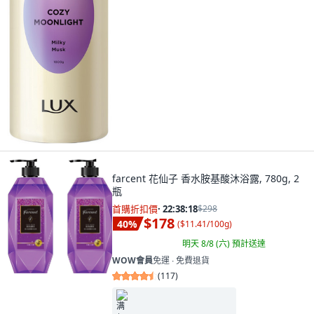
farcent 花仙子 香水胺基酸沐浴露, 780g, 2
瓶
首購折扣價
·
22:38:16
$298
$178
40
%
(
$11.41/100g
)
明天 8/8 (六)
預計送達
WOW會員
免運 ∙ 免費退貨
(
117
)