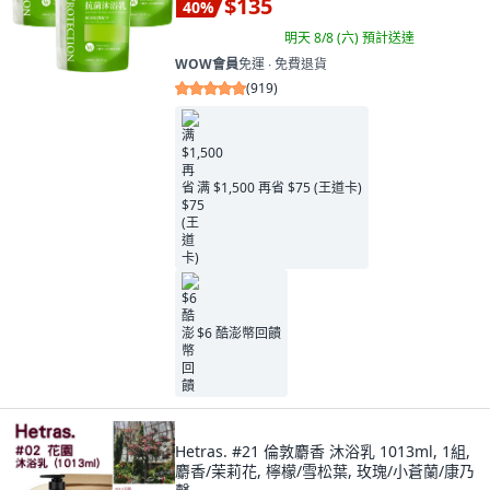
$135
40
%
明天 8/8 (六)
預計送達
WOW會員
免運 ∙ 免費退貨
(
919
)
满 $1,500 再省 $75 (王道卡)
$6 酷澎幣回饋
Hetras. #21 倫敦麝香 沐浴乳 1013ml, 1組,
麝香/茉莉花, 檸檬/雪松葉, 玫瑰/小蒼蘭/康乃