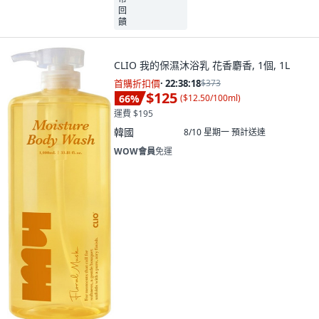
CLIO 我的保濕沐浴乳 花香麝香, 1個, 1L
首購折扣價
·
22:38:16
$373
$125
66
%
(
$12.50/100ml
)
運費 $195
韓國
8/10 星期一
預計送達
WOW會員
免運