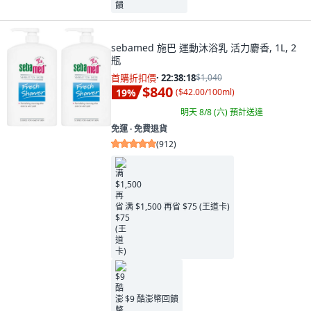
sebamed 施巴 運動沐浴乳 活力麝香, 1L, 2
瓶
首購折扣價
·
22:38:16
$1,040
$840
19
%
(
$42.00/100ml
)
明天 8/8 (六)
預計送達
免運 ∙ 免費退貨
(
912
)
满 $1,500 再省 $75 (王道卡)
$9 酷澎幣回饋