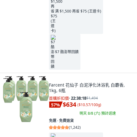
满 $1,500 再省 $75 (王道卡)
$7 酷澎幣回饋
Farcent 花仙子 白泥淨化沐浴乳 白麝香,
1kg, 6瓶
首購折扣價
·
22:38:16
$1,494
$634
57
%
(
$10.57/100g
)
明天 8/8 (六)
預計送達
免運 ∙ 免費退貨
(
1,242
)