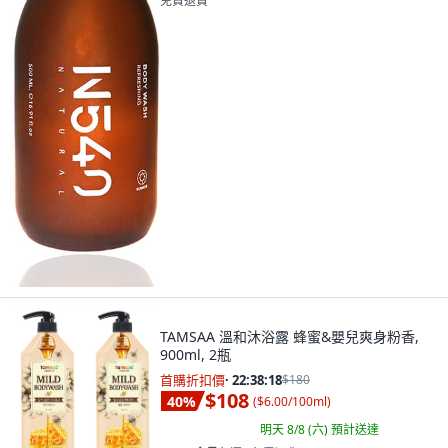
免費退貨
TAMSAA 溫和沐浴露 蜂蜜&嬰兒爽身粉香,
900ml, 2瓶
首購折扣價
·
22:38:16
$180
$108
40
%
(
$6.00/100ml
)
明天 8/8 (六)
預計送達