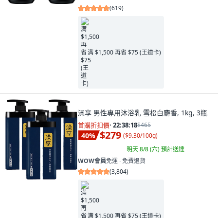
(
619
)
满 $1,500 再省 $75 (王道卡)
澡享 男性專用沐浴乳 雪松白麝香, 1kg, 3瓶
首購折扣價
·
22:38:16
$465
$279
40
%
(
$9.30/100g
)
明天 8/8 (六)
預計送達
WOW會員
免運 ∙ 免費退貨
(
3,804
)
满 $1,500 再省 $75 (王道卡)