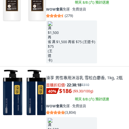
明天 8/8 (六)
預計送達
WOW會員
免運 ∙ 免費退貨
(
279
)
满 $1,500 再省 $75 (王道卡)
澡享 男性專用沐浴乳 雪松白麝香, 1kg, 2瓶
首購折扣價
·
22:38:16
$310
$186
40
%
(
$9.30/100g
)
明天 8/8 (六)
預計送達
WOW會員
免運 ∙ 免費退貨
(
3,804
)