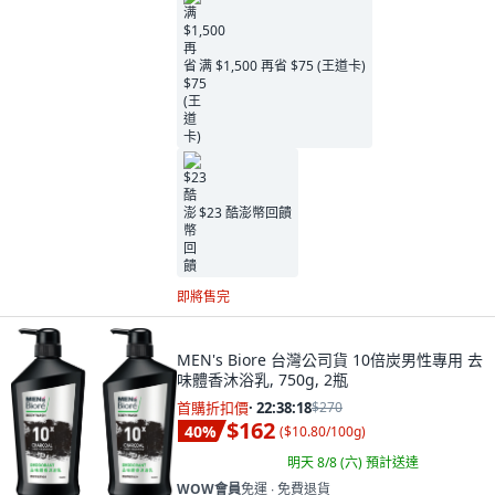
满 $1,500 再省 $75 (王道卡)
$23 酷澎幣回饋
即將售完
MEN's Biore 台灣公司貨 10倍炭男性專用 去
味體香沐浴乳, 750g, 2瓶
首購折扣價
·
22:38:16
$270
$162
40
%
(
$10.80/100g
)
明天 8/8 (六)
預計送達
WOW會員
免運 ∙ 免費退貨