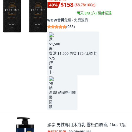
$158
40
%
(
$8.78/100g
)
明天 8/8 (六)
預計送達
WOW會員
免運 ∙ 免費退貨
(
985
)
满 $1,500 再省 $75 (王道卡)
$8 酷澎幣回饋
澡享 男性專用沐浴乳 雪松白麝香, 1kg, 1瓶
$158