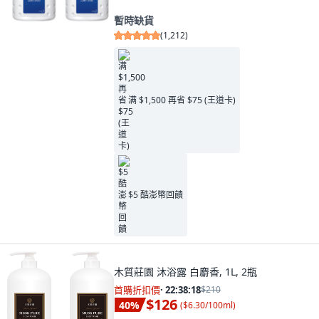
暫時缺貨
(
1,212
)
满 $1,500 再省 $75 (王道卡)
$5 酷澎幣回饋
木質莊園 沐浴露 白麝香, 1L, 2瓶
首購折扣價
·
22:38:16
$210
$126
40
%
(
$6.30/100ml
)