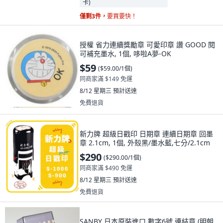
僅剩3件，
要買要快！
授權 省力連續獎勵章 可愛印章 讚 GOOD 閱
可補充墨水, 1個, 哆啦A夢-OK
$59
(
$59.00/1個
)
同商家滿 $149 免運
8/12 星期三
預計送達
免費退貨
新力牌 超級日戳印 日期章 連續日期章 回墨
章 2.1cm, 1個, 外殼黑/墨水藍,七分/2.1cm
$290
(
$290.00/1個
)
同商家滿 $490 免運
8/12 星期三
預計送達
免費退貨
SANBY 日本原裝進口 數字6號 連結章 (明朝