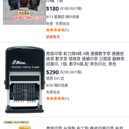
印機, 1個
$180
(
$180.00/1個
)
8/13 星期四
預計送達
免運 ∙ 免費退貨
(
1
)
即將售完
喬堡印章 新力牌9碼 6碼 連續數字章 連續號
碼章 數字章 號碼章 連續印章 日期章 翻轉章
回墨印, 1個, 數字6碼,配 黑色印台, 黑色
$290
(
$290.00/1個
)
運費 $45 起
8/20
預計送達
免費退貨
(
1
)
喬堡印章 台灣製 布丁狗 橡皮回墨印章 有發