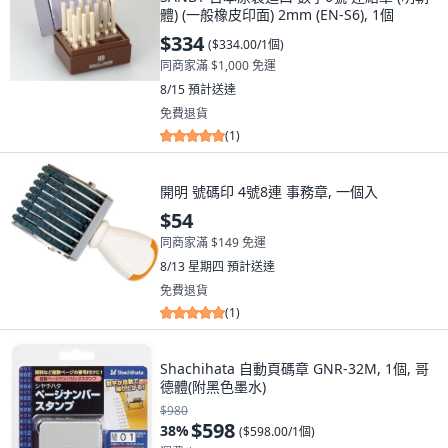
體) (一般橡皮印面) 2mm (EN-S6), 1個
$334
(
$334.00/1個
)
同商家滿 $1,000 免運
8/15
預計送達
免費退貨
(
1
)
開明 號碼印 4號8連 事務章, 一個入
$54
同商家滿 $149 免運
8/13 星期四
預計送達
免費退貨
(
1
)
Shachihata 自動頁碼章 GNR-32M, 1個, 哥
德體(附黑色墨水)
$980
$598
38
%
(
$598.00/1個
)