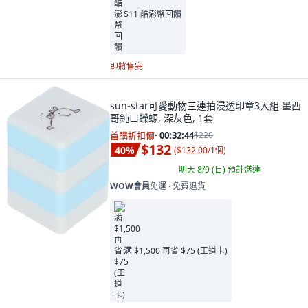
$11 酷澎幣回饋
即將售完
sun-star可愛動物三連拍浸透印章3入組 墨西
哥鈍口蠑螈, 深灰色, 1套
首購折扣價
·
00:32:42
$220
$132
40
%
(
$132.00/1個
)
明天 8/9 (日)
預計送達
WOW會員
免運 ∙ 免費退貨
满 $1,500 再省 $75 (王道卡)