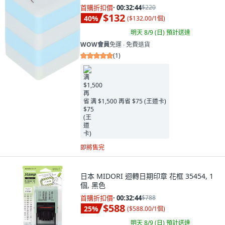
首購折扣價
·
00:32:42
$220
$132
40
%
(
$132.00/1個
)
明天 8/9 (日)
預計送達
WOW會員
免運 ∙ 免費退貨
(
1
)
满 $1,500 再省 $75 (王道卡)
即將售完
日本 MIDORI 迴轉日期印章 花框 35454, 1
個, 黑色
首購折扣價
·
00:32:42
$788
$588
25
%
(
$588.00/1個
)
明天 8/9 (日)
預計送達