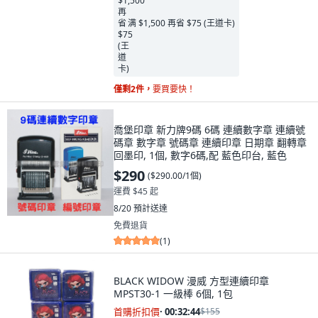
满 $1,500 再省 $75 (王道卡)
僅剩2件，
要買要快！
喬堡印章 新力牌9碼 6碼 連續數字章 連續號
碼章 數字章 號碼章 連續印章 日期章 翻轉章
回墨印, 1個, 數字6碼,配 藍色印台, 藍色
$290
(
$290.00/1個
)
運費 $45 起
8/20
預計送達
免費退貨
(
1
)
BLACK WIDOW 漫威 方型連續印章
MPST30-1 一級棒 6個, 1包
首購折扣價
·
00:32:42
$155