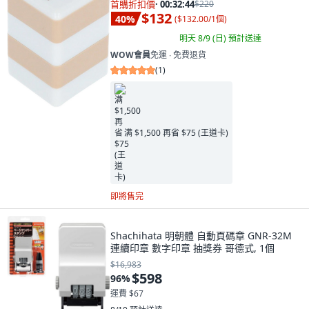
首購折扣價
·
00:32:42
$220
$132
40
%
(
$132.00/1個
)
明天 8/9 (日)
預計送達
WOW會員
免運 ∙ 免費退貨
(
1
)
满 $1,500 再省 $75 (王道卡)
即將售完
Shachihata 明朝體 自動頁碼章 GNR-32M
連續印章 數字印章 抽獎券 哥德式, 1個
$16,983
$598
96
%
運費 $67