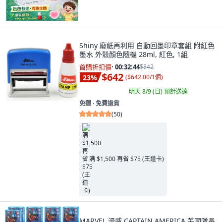
Shiny 廢紙再利用 自動回墨印章套組 附紅色
墨水 外殼顏色隨機 28ml, 紅色, 1組
首購折扣價
·
00:32:42
$842
$642
23
%
(
$642.00/1個
)
明天 8/9 (日)
預計送達
免運 ∙ 免費退貨
(
50
)
满 $1,500 再省 $75 (王道卡)
MARVEL 漫威 CAPTAIN AMERICA 美國隊長