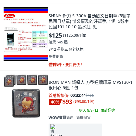
SHINY 新力 S-300A 自動歐文日期章 (5號字
民國日期章) 辦公事務的好幫手, 1個, 5號字
民國101.10.10 墨水紅, 紅
$125
(
$125.00/1個
)
運費 $45 起
8/12 星期三
預計送達
免費退貨
僅剩3件，
要買要快！
IRON MAN 鋼鐵人 方型連續印章 MPST30-1
很用心 6個, 1包
首購折扣價
·
00:32:42
$155
$93
40
%
(
$93.00/1個
)
明天 8/9 (日)
預計送達
WOW會員
免運 ∙ 免費退貨