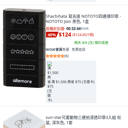
Shachihata 寫吉達 NOTOTO四連環印章 -
NOTOTO Join 黑色, 1盒
首購折扣價
·
00:32:42
$208
$124
40
%
(
$124.00/1個
)
明天 8/9 (日)
預計送達
WOW會員
免運 ∙ 免費退貨
(
6
)
满 $1,500 再省 $75 (王道卡)
sun-star可愛動物三連拍浸透印章3入組 松
鼠, 深灰色, 1套