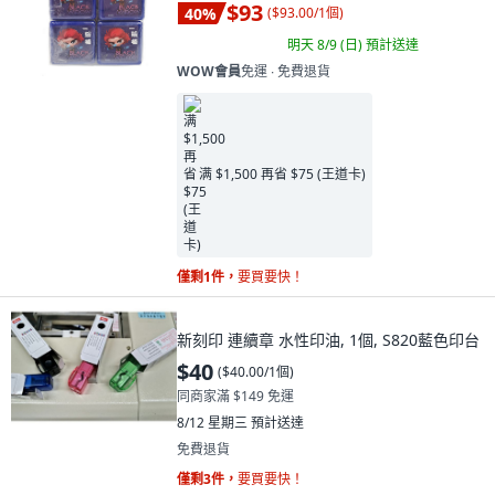
$93
40
%
(
$93.00/1個
)
明天 8/9 (日)
預計送達
WOW會員
免運 ∙ 免費退貨
满 $1,500 再省 $75 (王道卡)
僅剩1件，
要買要快！
新刻印 連續章 水性印油, 1個, S820藍色印台
$40
(
$40.00/1個
)
同商家滿 $149 免運
8/12 星期三
預計送達
免費退貨
僅剩3件，
要買要快！