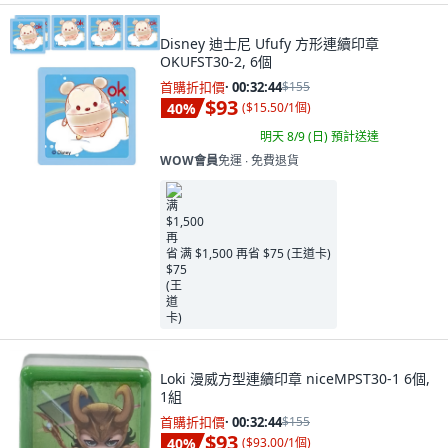
Disney 迪士尼 Ufufy 方形連續印章
OKUFST30-2, 6個
首購折扣價
·
00:32:42
$155
$93
40
%
(
$15.50/1個
)
明天 8/9 (日)
預計送達
WOW會員
免運 ∙ 免費退貨
满 $1,500 再省 $75 (王道卡)
Loki 漫威方型連續印章 niceMPST30-1 6個,
1組
首購折扣價
·
00:32:42
$155
$93
40
%
(
$93.00/1個
)