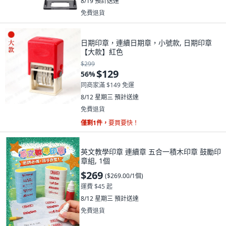
8/19
預計送達
免費退貨
日期印章，連續日期章，小號款, 日期印章
【大款】紅色
$299
$129
56
%
同商家滿 $149 免運
8/12 星期三
預計送達
免費退貨
僅剩1件，
要買要快！
英文教學印章 連續章 五合一積木印章 鼓勵印
章組, 1個
$269
(
$269.00/1個
)
運費 $45 起
8/12 星期三
預計送達
免費退貨