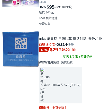
$150
$95
36
%
(
$95.00/1個
)
運費 $45 起
8/20
預計送達
免費退貨
mbs 萬事捷 自來印章 貨到付款, 藍色, 1個
首購折扣價
·
00:32:42
$49
$29
40
%
(
$29.00/1個
)
明天 8/9 (日)
預計送達
WOW會員
免運 ∙ 免費退貨
满 $1,500 再省 $75 (王道卡)
僅剩1件，
要買要快！