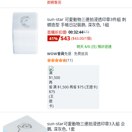
即將售完
sun-star 可愛動物三連拍浸透印章3件組 刺
蝟造型 手帳日記裝飾, 深灰色, 1組
首購折扣價
·
00:32:42
$73
$43
41
%
(
$43.00/1個
)
明天 8/9 (日)
預計送達
WOW會員
免運 ∙ 免費退貨
(
11
)
满 $1,500 再省 $75 (王道卡)
sun-star可愛動物三連拍浸透印章3入組 企
鵝, 深灰色, 1套