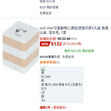
運費 $45 起
8/20
預計送達
免費退貨
sun-star可愛動物三連拍浸透印章3入組 長尾
山雀, 深灰色, 1套
首購折扣價
·
00:32:42
$220
$132
40
%
(
$132.00/1個
)
明天 8/9 (日)
預計送達
WOW會員
免運 ∙ 免費退貨
(
1
)
满 $1,500 再省 $75 (王道卡)
僅剩1件，
要買要快！