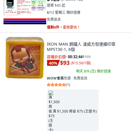
運費 $45 起
8/12 星期三
預計送達
免費退貨
僅剩4件，
要買要快！
IRON MAN 鋼鐵人 漫威方型連續印章
MPST30-1, 6個
首購折扣價
·
00:32:42
$155
$93
40
%
(
$15.50/1個
)
明天 8/9 (日)
預計送達
WOW會員
免運 ∙ 免費退貨
(
1
)
满 $1,500 再省 $75 (王道卡)