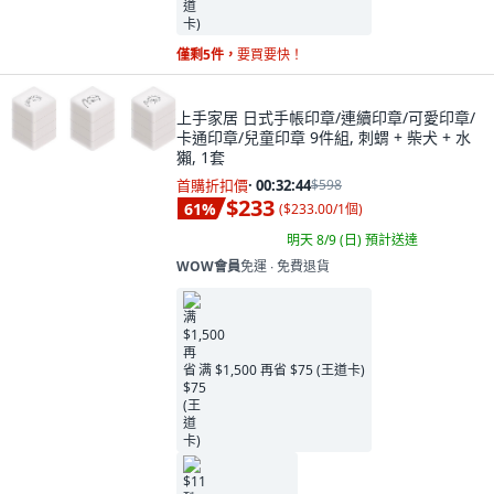
僅剩5件，
要買要快！
上手家居 日式手帳印章/連續印章/可愛印章/
卡通印章/兒童印章 9件組, 刺蝟 + 柴犬 + 水
獺, 1套
首購折扣價
·
00:32:42
$598
$233
61
%
(
$233.00/1個
)
明天 8/9 (日)
預計送達
WOW會員
免運 ∙ 免費退貨
满 $1,500 再省 $75 (王道卡)