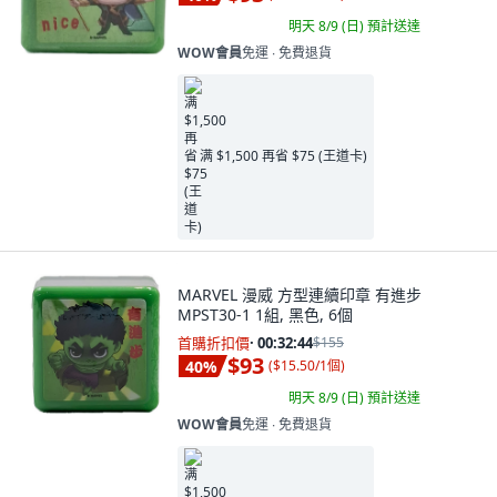
明天 8/9 (日)
預計送達
WOW會員
免運 ∙ 免費退貨
满 $1,500 再省 $75 (王道卡)
MARVEL 漫威 方型連續印章 有進步
MPST30-1 1組, 黑色, 6個
首購折扣價
·
00:32:42
$155
$93
40
%
(
$15.50/1個
)
明天 8/9 (日)
預計送達
WOW會員
免運 ∙ 免費退貨