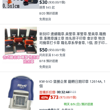
$30
(
$30.00/1個
)
運費 $45 起
8/20
預計送達
免費退貨
新刻印 連續職章.員警章.軍警章.警員章.職務
章.事務章護士章 姓名原子印章 會計章 物流
司機章打卡章 職名章系學會章, 1個, 原子印
0.5x1cm會計章(簿記章)圖8
$50
(
$50.00/1個
)
同商家滿 $149 免運
8/18
預計送達
免費退貨
KW-triO 堡勝企業 翻轉日期印章 12614A, 1
個
首購折扣價
·
00:32:42
$123
$73
40
%
(
$73.00/1個
)
明天 8/9 (日)
預計送達