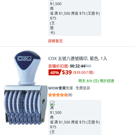
满 $1,500 再省 $75 (王道卡)
即將售完
COX 五號八連號碼印, 藍色, 1入
首購折扣價
·
00:32:42
$66
$39
40
%
(
$39.00/1個
)
明天 8/9 (日)
預計送達
WOW會員
免運 ∙ 免費退貨
(
8
)
满 $1,500 再省 $75 (王道卡)