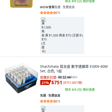
明天 8/9 (日)
預計送達
WOW會員
免運 ∙ 免費退貨
(
1
)
满 $1,500 再省 $75 (王道卡)
Shachihata 寫吉達 數字連續章 EGRN-60M
Set, 白色, 1組
首購折扣價
·
00:32:42
$951
$751
21
%
(
$751.00/1個
)
明天 8/9 (日)
預計送達
免運 ∙ 免費退貨
(
1
)