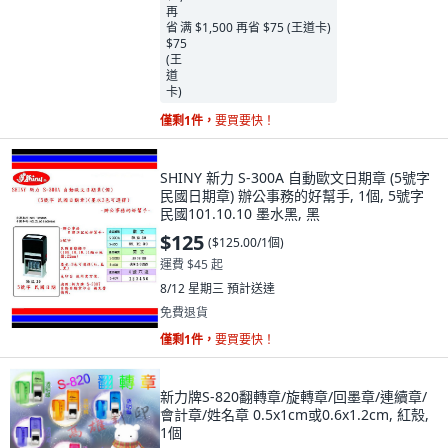
满 $1,500 再省 $75 (王道卡)
僅剩1件，
要買要快！
SHINY 新力 S-300A 自動歐文日期章 (5號字
民國日期章) 辦公事務的好幫手, 1個, 5號字
民國101.10.10 墨水黑, 黑
$125
(
$125.00/1個
)
運費 $45 起
8/12 星期三
預計送達
免費退貨
僅剩1件，
要買要快！
新力牌S-820翻轉章/旋轉章/回墨章/連續章/
會計章/姓名章 0.5x1cm或0.6x1.2cm, 紅殼,
1個