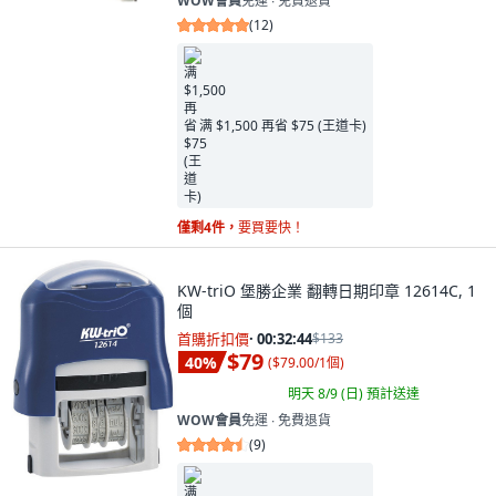
WOW會員
免運 ∙ 免費退貨
(
12
)
满 $1,500 再省 $75 (王道卡)
僅剩4件，
要買要快！
KW-triO 堡勝企業 翻轉日期印章 12614C, 1
個
首購折扣價
·
00:32:42
$133
$79
40
%
(
$79.00/1個
)
明天 8/9 (日)
預計送達
WOW會員
免運 ∙ 免費退貨
(
9
)