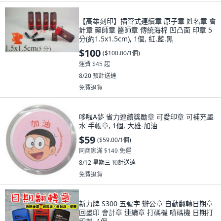
【高雄刻印】插管式連續章 原子章 姓名章 會
計章 藥師章 醫師章 傳統海棉 凹凸面 印章 5
分(約1.5x1.5cm), 1個, 紅.藍.黑
$100
(
$100.00/1個
)
運費 $45 起
8/20
預計送達
免費退貨
哆啦A夢 省力連續獎勵章 可愛印章 可補充墨
水 手帳章, 1個, 大雄-加油
$59
(
$59.00/1個
)
同商家滿 $149 免運
8/12 星期三
預計送達
免費退貨
新力牌 S300 五號字 辦公章 自動翻轉日期章
回墨印 會計章 連續章 打碼機 噴碼機 日期打