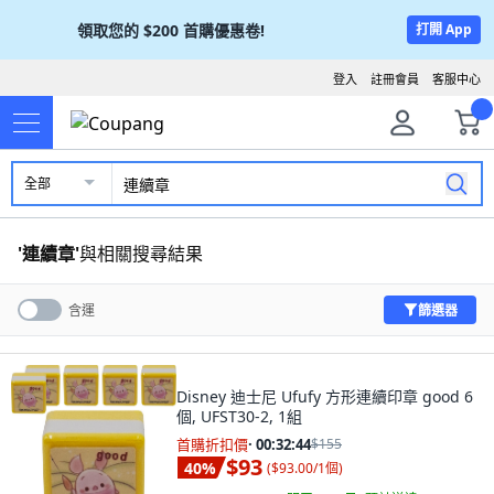
領取您的
$200
首購優惠卷!
打開 App
登入
註冊會員
客服中心
全部
'
連續章
'
與相關搜尋結果
篩選器
含運
Disney 迪士尼 Ufufy 方形連續印章 good 6
個, UFST30-2, 1組
首購折扣價
·
00:32:42
$155
$93
40
%
(
$93.00/1個
)