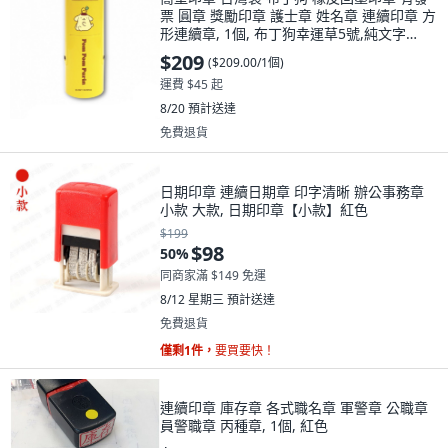
票 圓章 獎勵印章 護士章 姓名章 連續印章 方
形連續章, 1個, 布丁狗幸運草5號,純文字
0.5x1公分無框(四個字以內
$209
(
$209.00/1個
)
運費 $45 起
8/20
預計送達
免費退貨
日期印章 連續日期章 印字清晰 辦公事務章
小款 大款, 日期印章【小款】紅色
$199
$98
50
%
同商家滿 $149 免運
8/12 星期三
預計送達
免費退貨
僅剩1件，
要買要快！
連續印章 庫存章 各式職名章 軍警章 公職章
員警職章 丙種章, 1個, 紅色