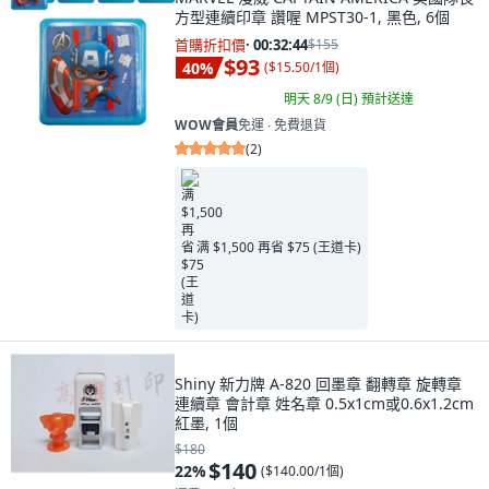
方型連續印章 讚喔 MPST30-1, 黑色, 6個
首購折扣價
·
00:32:42
$155
$93
40
%
(
$15.50/1個
)
明天 8/9 (日)
預計送達
WOW會員
免運 ∙ 免費退貨
(
2
)
满 $1,500 再省 $75 (王道卡)
Shiny 新力牌 A-820 回墨章 翻轉章 旋轉章
連續章 會計章 姓名章 0.5x1cm或0.6x1.2cm
紅墨, 1個
$180
$140
22
%
(
$140.00/1個
)