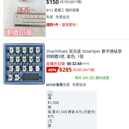
$150
(
$150.00/1個
)
8/12 星期三
預計送達
免運 ∙ 免費退貨
僅剩1件，
要買要快！
Shachihata 寫吉達 Xstamper 數字連結章
明朝體3號, 藍色, 1個
首購折扣價
·
00:32:42
$476
$285
40
%
(
$285.00/1個
)
明天 8/9 (日)
預計送達
WOW會員
免運 ∙ 免費退貨
满 $1,500 再省 $75 (王道卡)