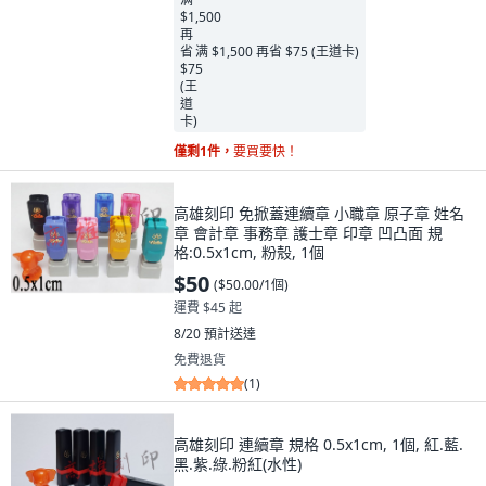
满 $1,500 再省 $75 (王道卡)
僅剩1件，
要買要快！
高雄刻印 免掀蓋連續章 小職章 原子章 姓名
章 會計章 事務章 護士章 印章 凹凸面 規
格:0.5x1cm, 粉殼, 1個
$50
(
$50.00/1個
)
運費 $45 起
8/20
預計送達
免費退貨
(
1
)
高雄刻印 連續章 規格 0.5x1cm, 1個, 紅.藍.
黑.紫.綠.粉紅(水性)