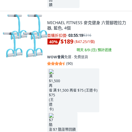
MICHAEL FITNESS 麥克健身 六管腳蹬拉力
器, 藍色, 4個
首購折扣價
·
03:55:18
$316
$189
40
%
(
$47.25/1個
)
明天 8/9 (日)
預計送達
WOW會員
免運 ∙ 免費退貨
(
90
)
满 $1,500 再省 $75 (王道卡)
$7 酷澎幣回饋