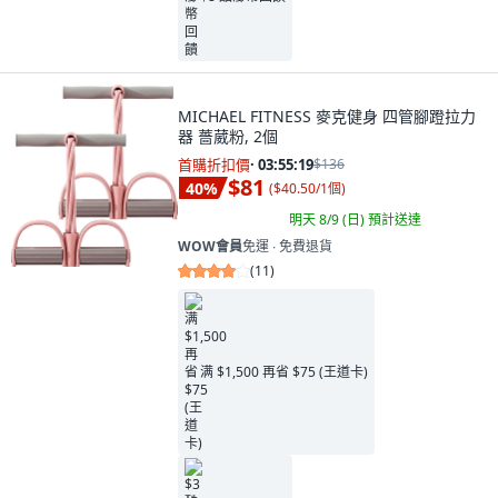
MICHAEL FITNESS 麥克健身 四管腳蹬拉力
器 薔葳粉, 2個
首購折扣價
·
03:55:18
$136
$81
40
%
(
$40.50/1個
)
明天 8/9 (日)
預計送達
WOW會員
免運 ∙ 免費退貨
(
11
)
满 $1,500 再省 $75 (王道卡)