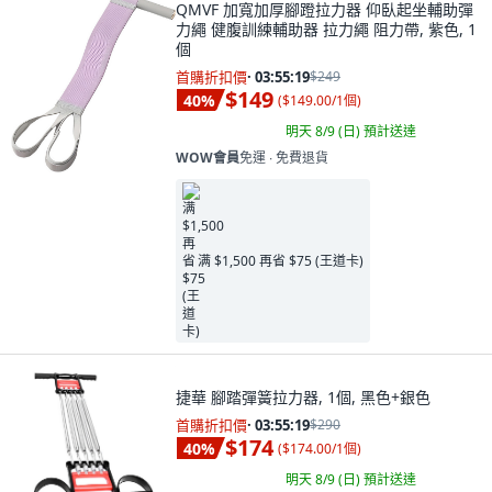
QMVF 加寬加厚腳蹬拉力器 仰臥起坐輔助彈
力繩 健腹訓練輔助器 拉力繩 阻力帶, 紫色, 1
個
首購折扣價
·
03:55:18
$249
$149
40
%
(
$149.00/1個
)
明天 8/9 (日)
預計送達
WOW會員
免運 ∙ 免費退貨
满 $1,500 再省 $75 (王道卡)
捷華 腳踏彈簧拉力器, 1個, 黑色+銀色
首購折扣價
·
03:55:18
$290
$174
40
%
(
$174.00/1個
)
明天 8/9 (日)
預計送達