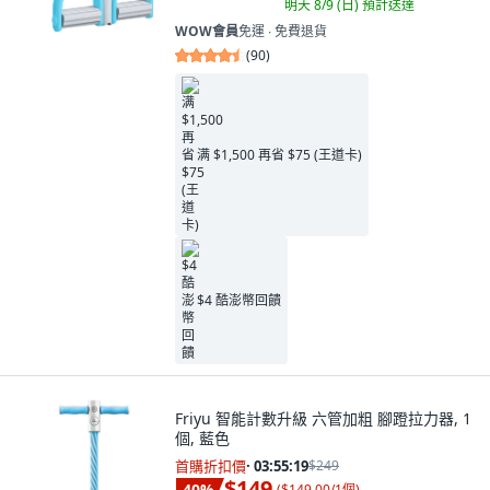
明天 8/9 (日)
預計送達
WOW會員
免運 ∙ 免費退貨
(
90
)
满 $1,500 再省 $75 (王道卡)
$4 酷澎幣回饋
Friyu 智能計數升級 六管加粗 腳蹬拉力器, 1
個, 藍色
首購折扣價
·
03:55:18
$249
$149
40
%
(
$149.00/1個
)