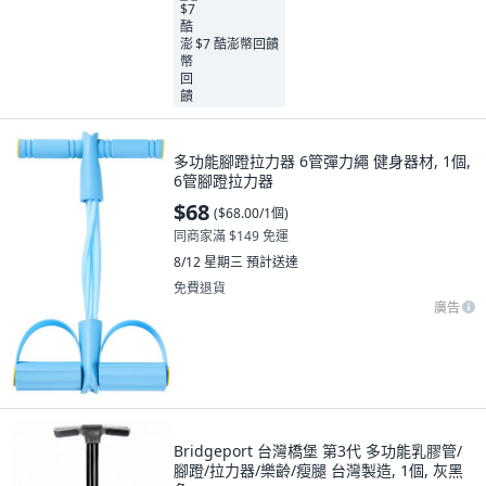
$7 酷澎幣回饋
多功能腳蹬拉力器 6管彈力繩 健身器材, 1個,
6管腳蹬拉力器
$68
(
$68.00/1個
)
同商家滿 $149 免運
8/12 星期三
預計送達
免費退貨
廣告
Bridgeport 台灣橋堡 第3代 多功能乳膠管/
腳蹬/拉力器/樂齡/瘦腿 台灣製造, 1個, 灰黑