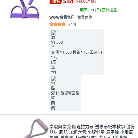
$44
40
%
(
$44.00/1個
)
明天 8/9 (日)
預計送達
WOW會員
免運 ∙ 免費退貨
(
44
)
满 $1,500 再省 $75 (王道卡)
$4 酷澎幣回饋
享瘦與享受 腳蹬拉力器 送專屬紙本教學 健身
器材 腹肌 加粗六管 小腹剋星 馬甲線 小飛燕
拉伸, 重量級【智能計數】紫色+【美背神