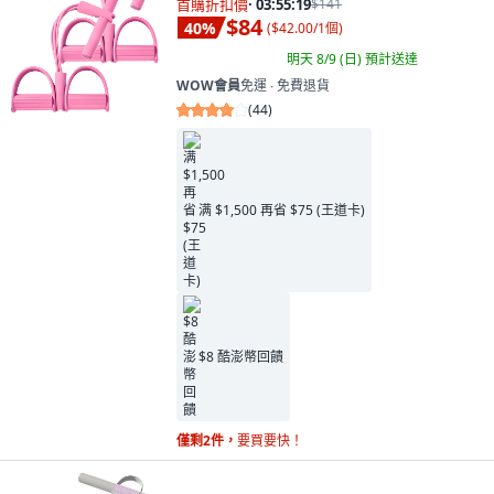
首購折扣價
·
03:55:18
$141
$84
40
%
(
$42.00/1個
)
明天 8/9 (日)
預計送達
WOW會員
免運 ∙ 免費退貨
(
44
)
满 $1,500 再省 $75 (王道卡)
$8 酷澎幣回饋
僅剩2件，
要買要快！