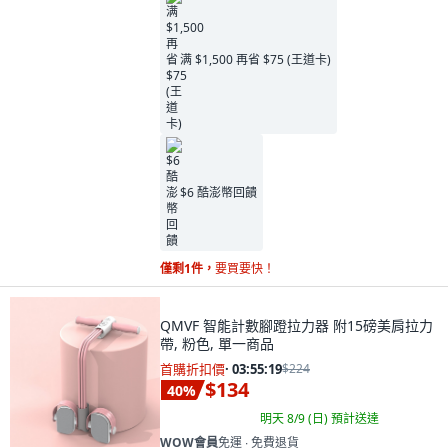
满 $1,500 再省 $75 (王道卡)
$6 酷澎幣回饋
僅剩1件，
要買要快！
QMVF 智能計數腳蹬拉力器 附15磅美肩拉力
帶, 粉色, 單一商品
首購折扣價
·
03:55:18
$224
$134
40
%
明天 8/9 (日)
預計送達
WOW會員
免運 ∙ 免費退貨