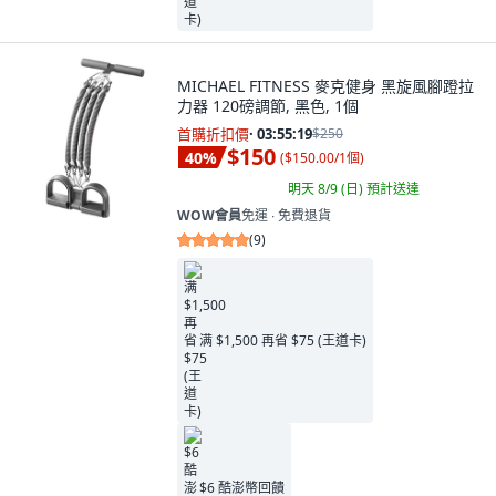
MICHAEL FITNESS 麥克健身 黑旋風腳蹬拉
力器 120磅調節, 黑色, 1個
首購折扣價
·
03:55:18
$250
$150
40
%
(
$150.00/1個
)
明天 8/9 (日)
預計送達
WOW會員
免運 ∙ 免費退貨
(
9
)
满 $1,500 再省 $75 (王道卡)
$6 酷澎幣回饋