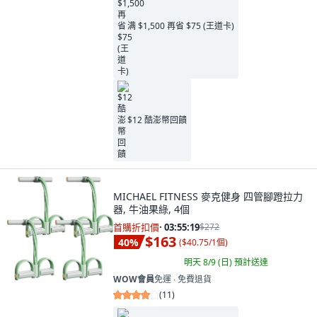
满 $1,500 再省 $75 (王道卡)
$12 酷澎幣回饋
MICHAEL FITNESS 麥克健身 四管腳蹬拉力
器, 牛油果綠, 4個
首購折扣價
·
03:55:18
$272
$163
40
%
(
$40.75/1個
)
明天 8/9 (日)
預計送達
WOW會員
免運 ∙ 免費退貨
(
11
)