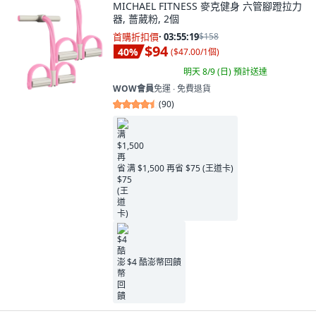
MICHAEL FITNESS 麥克健身 六管腳蹬拉力
器, 薔葳粉, 2個
首購折扣價
·
03:55:18
$158
$94
40
%
(
$47.00/1個
)
明天 8/9 (日)
預計送達
WOW會員
免運 ∙ 免費退貨
(
90
)
满 $1,500 再省 $75 (王道卡)
$4 酷澎幣回饋