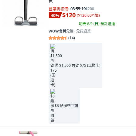
色
首購折扣價
·
03:55:18
$200
$120
40
%
(
$120.00/1個
)
明天 8/9 (日)
預計送達
WOW會員
免運 ∙ 免費退貨
(
14
)
满 $1,500 再省 $75 (王道卡)
$6 酷澎幣回饋