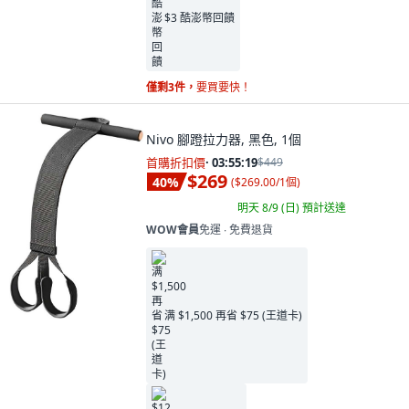
$3 酷澎幣回饋
僅剩3件，
要買要快！
Nivo 腳蹬拉力器, 黑色, 1個
首購折扣價
·
03:55:18
$449
$269
40
%
(
$269.00/1個
)
明天 8/9 (日)
預計送達
WOW會員
免運 ∙ 免費退貨
满 $1,500 再省 $75 (王道卡)