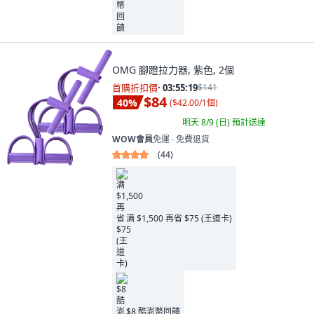
OMG 腳蹬拉力器, 紫色, 2個
首購折扣價
·
03:55:18
$141
$84
40
%
(
$42.00/1個
)
明天 8/9 (日)
預計送達
WOW會員
免運 ∙ 免費退貨
(
44
)
满 $1,500 再省 $75 (王道卡)
$8 酷澎幣回饋