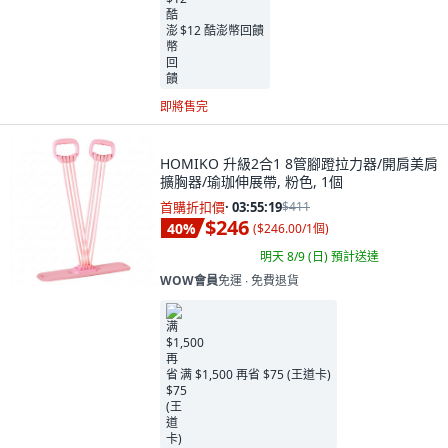
$12 酷澎幣回饋
即將售完
HOMIKO 升級2合1 8管腳蹬拉力器/開肩美肩
擴胸器/瑜珈伸展帶, 粉色, 1個
首購折扣價
·
03:55:18
$411
$246
40
%
(
$246.00/1個
)
明天 8/9 (日)
預計送達
WOW會員
免運 ∙ 免費退貨
满 $1,500 再省 $75 (王道卡)