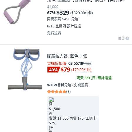
器】紫色, 1個
$1,000
$329
67
%
(
$329.00/1個
)
同商家滿 $490 免運
8/13 星期四
預計送達
免費退貨
廣告
腳蹬拉力器, 藍色, 1個
首購折扣價
·
03:55:18
$133
$79
40
%
(
$79.00/1個
)
明天 8/9 (日)
預計送達
WOW會員
免運 ∙ 免費退貨
(
8
)
满 $1,500 再省 $75 (王道卡)