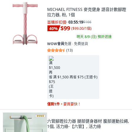
MICHAEL FITNESS 麥克健身 語音計數腳蹬
拉力器, 粉, 1個
首購折扣價
·
03:55:18
$166
$99
40
%
(
$99.00/1個
)
明天 8/9 (日)
預計送達
WOW會員
免運 ∙ 免費退貨
(
13
)
满 $1,500 再省 $75 (王道卡)
僅剩1件，
要買要快！
六管腳蹬拉力器 腿部健身器材 腹部運動拉繩,
1個, 活力綠-【六管】, 活力綠