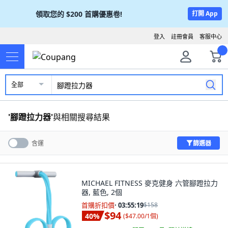
領取您的
$200
首購優惠卷!
打開 App
登入
註冊會員
客服中心
全部
'
腳蹬拉力器
'
與相關搜尋結果
篩選器
含運
MICHAEL FITNESS 麥克健身 六管腳蹬拉力
器, 藍色, 2個
首購折扣價
·
03:55:18
$158
$94
40
%
(
$47.00/1個
)