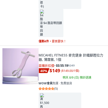
$4 酷澎幣回饋
僅剩4件，
要買要快！
MICAHEL FITNESS 麥克健身 針織腳蹬拉力
器, 薄霧紫, 1個
首購折扣價
·
03:55:18
$249
$149
40
%
(
$149.00/1個
)
明天 8/9 (日)
預計送達
WOW會員
免運 ∙ 免費退貨
(
5
)