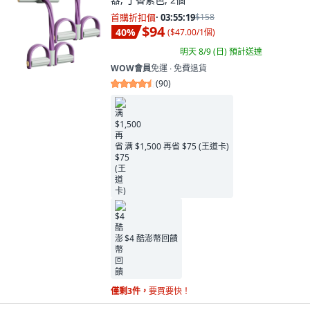
首購折扣價
·
03:55:18
$158
$94
40
%
(
$47.00/1個
)
明天 8/9 (日)
預計送達
WOW會員
免運 ∙ 免費退貨
(
90
)
满 $1,500 再省 $75 (王道卡)
$4 酷澎幣回饋
僅剩3件，
要買要快！