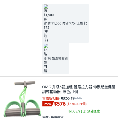
满 $1,500 再省 $75 (王道卡)
$6 酷澎幣回饋
OMG 升級6管加粗 腳蹬拉力器 仰臥起坐健腹
訓練輔助器, 綠色, 1個
首購折扣價
·
03:55:18
$776
$576
25
%
(
$576.00/1個
)
明天 8/9 (日)
預計送達
免運 ∙ 免費退貨