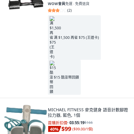
WOW會員
免運 ∙ 免費退貨
(
2
)
满 $1,500 再省 $75 (王道卡)
$15 酷澎幣回饋
MICHAEL FITNESS 麥克健身 語音計數腳蹬
拉力器, 藍色, 1個
首購折扣價
·
03:55:18
$166
$99
40
%
(
$99.00/1個
)