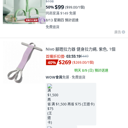
$198
$99
50
%
(
$99.00/1個
)
同商家滿 $149 免運
8/13 星期四
預計送達
免費退貨
廣告
Nivo 腳蹬拉力器 健身拉力繩, 紫色, 1個
首購折扣價
·
03:55:18
$449
$269
40
%
(
$269.00/1個
)
明天 8/9 (日)
預計送達
WOW會員
免運 ∙ 免費退貨
满 $1,500 再省 $75 (王道卡)