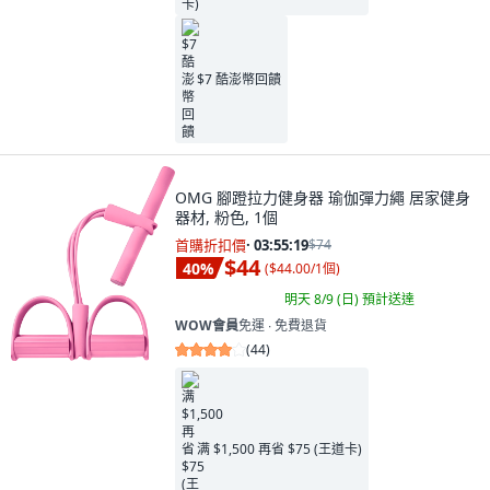
$7 酷澎幣回饋
OMG 腳蹬拉力健身器 瑜伽彈力繩 居家健身
器材, 粉色, 1個
首購折扣價
·
03:55:18
$74
$44
40
%
(
$44.00/1個
)
明天 8/9 (日)
預計送達
WOW會員
免運 ∙ 免費退貨
(
44
)
满 $1,500 再省 $75 (王道卡)