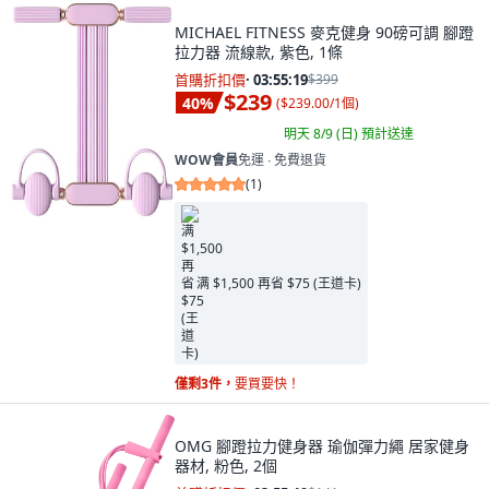
MICHAEL FITNESS 麥克健身 90磅可調 腳蹬
拉力器 流線款, 紫色, 1條
首購折扣價
·
03:55:18
$399
$239
40
%
(
$239.00/1個
)
明天 8/9 (日)
預計送達
WOW會員
免運 ∙ 免費退貨
(
1
)
满 $1,500 再省 $75 (王道卡)
僅剩3件，
要買要快！
OMG 腳蹬拉力健身器 瑜伽彈力繩 居家健身
器材, 粉色, 2個