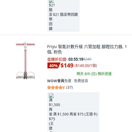
$21 酷澎幣回饋
Friyu 智能計數升級 六管加粗 腳蹬拉力器, 1
個, 粉色
首購折扣價
·
03:55:18
$249
$149
40
%
(
$149.00/1個
)
明天 8/9 (日)
預計送達
WOW會員
免運 ∙ 免費退貨
(
37
)
满 $1,500 再省 $75 (王道卡)