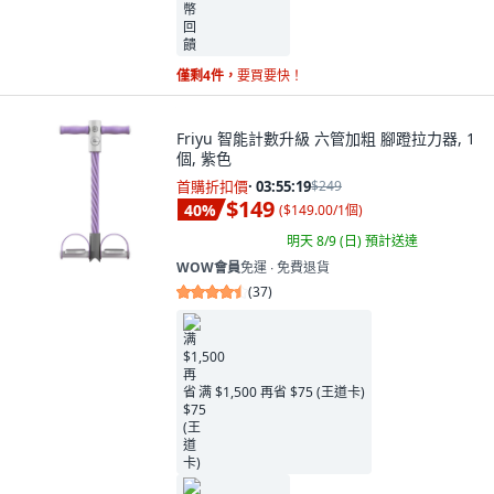
僅剩4件，
要買要快！
Friyu 智能計數升級 六管加粗 腳蹬拉力器, 1
個, 紫色
首購折扣價
·
03:55:18
$249
$149
40
%
(
$149.00/1個
)
明天 8/9 (日)
預計送達
WOW會員
免運 ∙ 免費退貨
(
37
)
满 $1,500 再省 $75 (王道卡)