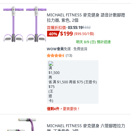
MICHAEL FITNESS 麥克健身 語音計數腳蹬
拉力器, 紫色, 2個
首購折扣價
·
03:55:18
$332
$199
40
%
(
$99.50/1個
)
明天 8/9 (日)
預計送達
WOW會員
免運 ∙ 免費退貨
(
13
)
满 $1,500 再省 $75 (王道卡)
僅剩4件，
要買要快！
MICHAEL FITNESS 麥克健身 六管腳蹬拉力
器, 丁香紫色, 2個