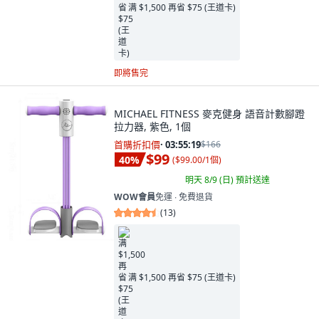
满 $1,500 再省 $75 (王道卡)
即將售完
MICHAEL FITNESS 麥克健身 語音計數腳蹬
拉力器, 紫色, 1個
首購折扣價
·
03:55:18
$166
$99
40
%
(
$99.00/1個
)
明天 8/9 (日)
預計送達
WOW會員
免運 ∙ 免費退貨
(
13
)
满 $1,500 再省 $75 (王道卡)