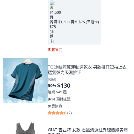
满 $1,500 再省 $75 (王道卡)
即將售完
TC 冰絲涼感運動速乾衣 男款排汗短袖上衣
透氣彈力吸濕排汗
$260
$130
50
%
運費 $45 起
8/14
預計送達
免費退貨
(
2
)
GIAT 吉亞特 女款 石墨烯遠紅外線機能美體