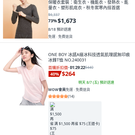
保暖衣套裝：衛生衣、機能衣、發熱衣、能
量衣、塑形肌底衣，秋冬禦寒內搭首選
$6,337
$1,673
73
%
8/18
預計送達
免運 ∙ 免費退貨
ONE BOY 冰感A級冰科技透氣肌理感無印痕
冰鋒T恤 NO.240031
首購折扣價
·
01:29:21
$440
$264
40
%
明天 8/7 (五)
預計送達
WOW會員
免運 ∙ 免費退貨
(
14
)
满 $1,500 再省 $75 (王道卡)