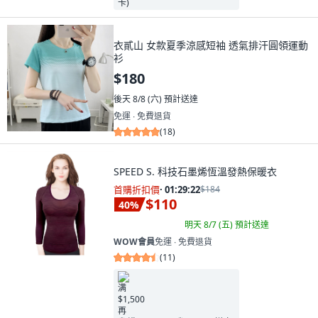
衣貳山 女款夏季涼感短袖 透氣排汗圓領運動
衫
$180
後天 8/8 (六)
預計送達
免運 ∙ 免費退貨
(
18
)
SPEED S. 科技石墨烯恆溫發熱保暖衣
首購折扣價
·
01:29:21
$184
$110
40
%
明天 8/7 (五)
預計送達
WOW會員
免運 ∙ 免費退貨
(
11
)