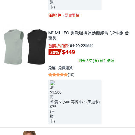
僅剩4件，
要買要快！
MI MI LEO 男款吸排運動機能背心2件組 台
灣製
首購折扣價
·
01:29:21
$649
$449
30
%
明天 8/7 (五)
預計送達
免運 ∙ 免費退貨
(
10
)
满 $1,500 再省 $75 (王道卡)