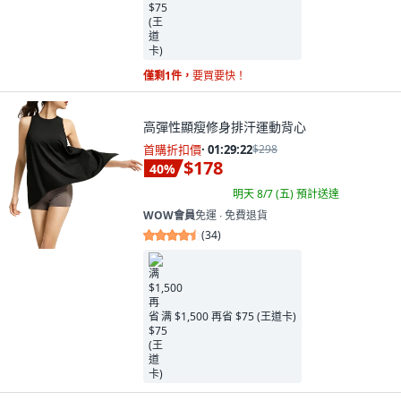
僅剩1件，
要買要快！
高彈性顯瘦修身排汗運動背心
首購折扣價
·
01:29:21
$298
$178
40
%
明天 8/7 (五)
預計送達
WOW會員
免運 ∙ 免費退貨
(
34
)
满 $1,500 再省 $75 (王道卡)