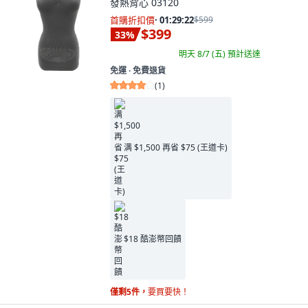
發熱背心 03120
首購折扣價
·
01:29:21
$599
$399
33
%
明天 8/7 (五)
預計送達
免運 ∙ 免費退貨
(
1
)
满 $1,500 再省 $75 (王道卡)
$18 酷澎幣回饋
僅剩5件，
要買要快！