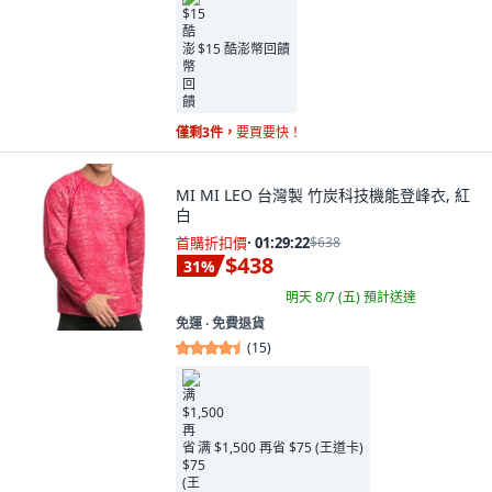
$15 酷澎幣回饋
僅剩3件，
要買要快！
MI MI LEO 台灣製 竹炭科技機能登峰衣, 紅
白
首購折扣價
·
01:29:21
$638
$438
31
%
明天 8/7 (五)
預計送達
免運 ∙ 免費退貨
(
15
)
满 $1,500 再省 $75 (王道卡)