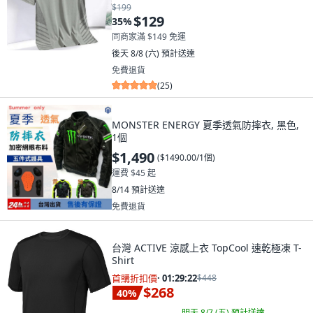
$199
$129
35
%
同商家滿 $149 免運
後天 8/8 (六)
預計送達
免費退貨
(
25
)
MONSTER ENERGY 夏季透氣防摔衣, 黑色,
1個
$1,490
(
$1490.00/1個
)
運費 $45 起
8/14
預計送達
免費退貨
台灣 ACTIVE 涼感上衣 TopCool 速乾極凍 T-
Shirt
首購折扣價
·
01:29:21
$448
$268
40
%
明天 8/7 (五)
預計送達