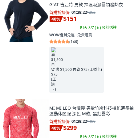
GIAT 吉亞特 男款 捍溫吸濕圓領發熱衣
首購折扣價
·
01:29:21
$252
$151
40
%
明天 8/7 (五)
預計送達
WOW會員
免運 ∙ 免費退貨
(
146
)
满 $1,500 再省 $75 (王道卡)
MI MI LEO 台灣製 男款竹炭科技機能薄長袖
運動休閒服 深色 M款, 黑紅雲彩
首購折扣價
·
01:29:21
$499
$299
40
%
明天 8/7 (五)
預計送達