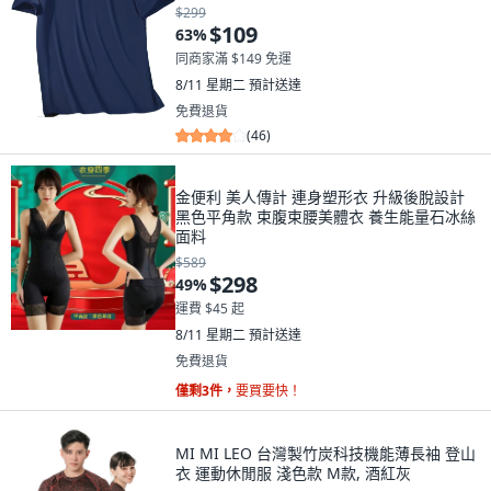
$299
$109
63
%
同商家滿 $149 免運
8/11 星期二
預計送達
免費退貨
(
46
)
金便利 美人傳計 連身塑形衣 升級後脫設計
黑色平角款 束腹束腰美體衣 養生能量石冰絲
面料
$589
$298
49
%
運費 $45 起
8/11 星期二
預計送達
免費退貨
僅剩3件，
要買要快！
MI MI LEO 台灣製竹炭科技機能薄長袖 登山
衣 運動休閒服 淺色款 M款, 酒紅灰