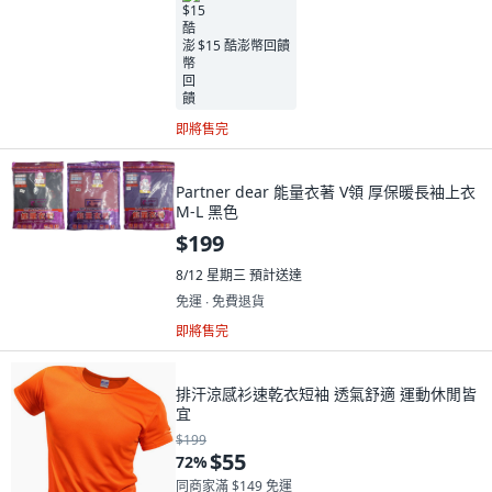
$15 酷澎幣回饋
即將售完
Partner dear 能量衣著 V領 厚保暖長袖上衣
M-L 黑色
$199
8/12 星期三
預計送達
免運 ∙ 免費退貨
即將售完
排汗涼感衫速乾衣短袖 透氣舒適 運動休閒皆
宜
$199
$55
72
%
同商家滿 $149 免運