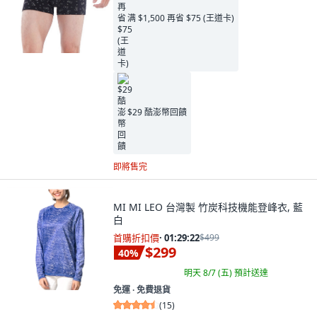
满 $1,500 再省 $75 (王道卡)
$29 酷澎幣回饋
即將售完
MI MI LEO 台灣製 竹炭科技機能登峰衣, 藍
白
首購折扣價
·
01:29:21
$499
$299
40
%
明天 8/7 (五)
預計送達
免運 ∙ 免費退貨
(
15
)