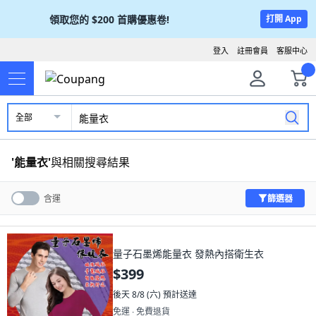
領取您的
$200
首購優惠卷!
打開 App
登入
註冊會員
客服中心
全部
'
能量衣
'
與相關搜尋結果
篩選器
含運
量子石墨烯能量衣 發熱內搭衛生衣
$399
後天 8/8 (六)
預計送達
免運 ∙ 免費退貨