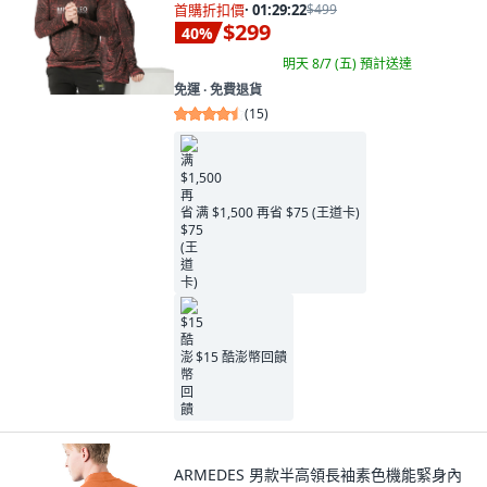
首購折扣價
·
01:29:21
$499
$299
40
%
明天 8/7 (五)
預計送達
免運 ∙ 免費退貨
(
15
)
满 $1,500 再省 $75 (王道卡)
$15 酷澎幣回饋
ARMEDES 男款半高領長袖素色機能緊身內