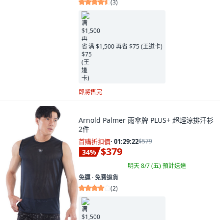
(
3
)
满 $1,500 再省 $75 (王道卡)
即將售完
Arnold Palmer 雨傘牌 PLUS+ 超輕涼排汗衫
2件
首購折扣價
·
01:29:21
$579
$379
34
%
明天 8/7 (五)
預計送達
免運 ∙ 免費退貨
(
2
)