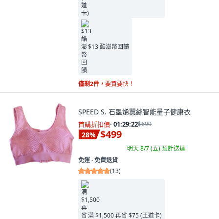
$13 酷澎幣回饋
僅剩2件，
要買要快！
SPEED S. 石墨烯蠶絲智能量子健康衣
首購折扣價
·
01:29:21
$699
$499
28
%
明天 8/7 (五)
預計送達
免運 ∙ 免費退貨
(
13
)
满 $1,500 再省 $75 (王道卡)