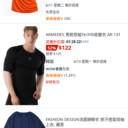
8/11 星期二
預計送達
免費退貨
(
36
)
ARMEDES 男款短袖Techfit底層衣 AR-131
首購折扣價
·
01:29:21
$259
$122
52
%
運費 $195
韓國
8/10 星期一
預計送達
WOW會員
免運
(
1,291
)
即將售完
FASHION DESIGN涼感網眼衣 排汗透氣短袖
上衣, 藏青