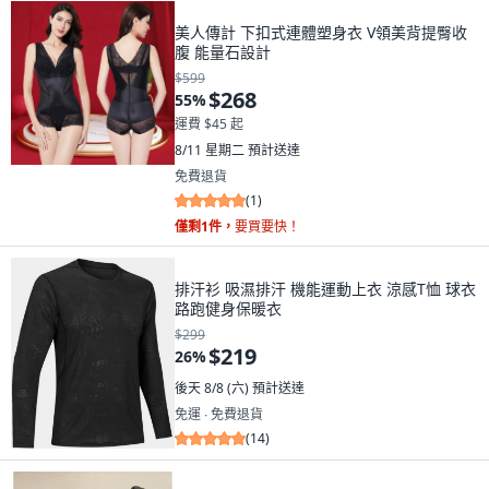
美人傳計 下扣式連體塑身衣 V領美背提臀收
腹 能量石設計
$599
$268
55
%
運費 $45 起
8/11 星期二
預計送達
免費退貨
(
1
)
僅剩1件，
要買要快！
排汗衫 吸濕排汗 機能運動上衣 涼感T恤 球衣
路跑健身保暖衣
$299
$219
26
%
後天 8/8 (六)
預計送達
免運 ∙ 免費退貨
(
14
)