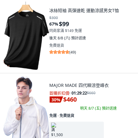
冰絲短袖 高彈速乾 運動涼感男女T恤
$300
$99
67
%
同商家滿 $149 免運
後天 8/8 (六)
預計送達
免費退貨
(
49
)
MAJOR MADE 四代瞬涼登峰衣
首購折扣價
·
01:29:21
$660
$460
30
%
明天 8/7 (五)
預計送達
免運 ∙ 免費退貨