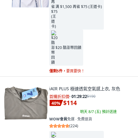
满 $1,500 再省 $75 (王道卡)
$20 酷澎幣回饋
僅剩5件，
要買要快！
iAIR PLUS 極速透氣空氣感上衣, 灰色
首購折扣價
·
01:29:21
$190
$114
40
%
明天 8/7 (五)
預計送達
WOW會員
免運 ∙ 免費退貨
(
224
)