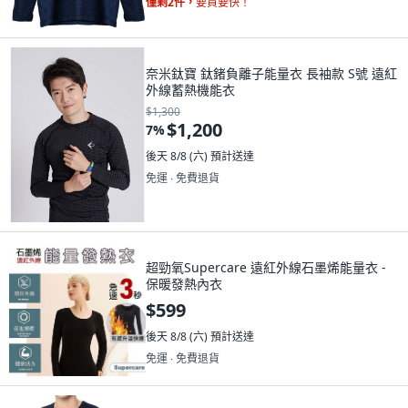
僅剩2件，
要買要快！
奈米鈦寶 鈦鍺負離子能量衣 長袖款 S號 遠紅
外線蓄熱機能衣
$1,300
$1,200
7
%
後天 8/8 (六)
預計送達
免運 ∙ 免費退貨
超勁氧Supercare 遠紅外線石墨烯能量衣 -
保暖發熱內衣
$599
後天 8/8 (六)
預計送達
免運 ∙ 免費退貨