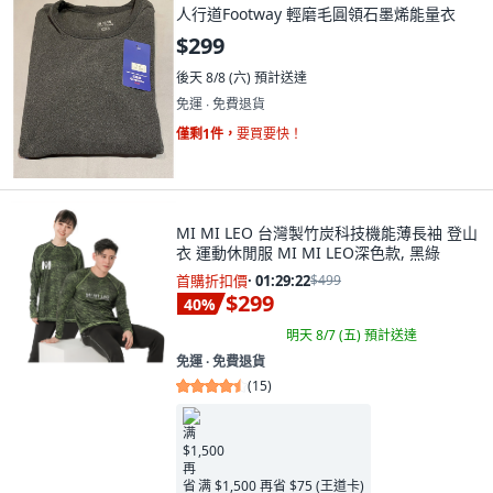
人行道Footway 輕磨毛圓領石墨烯能量衣
$299
後天 8/8 (六)
預計送達
免運 ∙ 免費退貨
僅剩1件，
要買要快！
MI MI LEO 台灣製竹炭科技機能薄長袖 登山
衣 運動休閒服 MI MI LEO深色款, 黑綠
首購折扣價
·
01:29:21
$499
$299
40
%
明天 8/7 (五)
預計送達
免運 ∙ 免費退貨
(
15
)
满 $1,500 再省 $75 (王道卡)