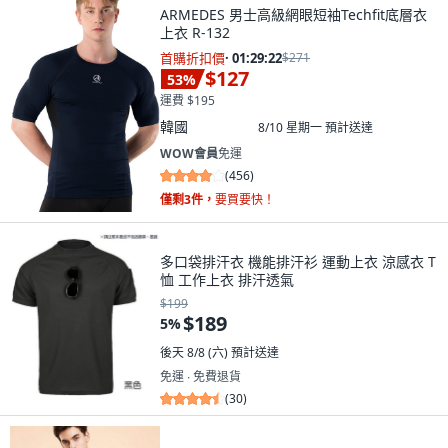
ARMEDES 男士高級網眼短袖Techfit底層衣
上衣 R-132
首購折扣價
·
01:29:21
$271
$127
53
%
運費 $195
韓國
8/10 星期一
預計送達
WOW會員
免運
(
456
)
僅剩3件，
要買要快！
多口袋排汗衣 機能排汗衫 運動上衣 涼感衣 T
恤 工作上衣 排汗透氣
$199
$189
5
%
後天 8/8 (六)
預計送達
免運 ∙ 免費退貨
(
30
)