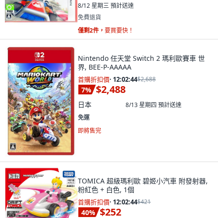
8/12 星期三
預計送達
免費退貨
僅剩2件，
要買要快！
Nintendo 任天堂 Switch 2 瑪利歐賽車 世
界, BEE-P-AAAAA
首購折扣價
·
12:02:43
$2,688
$2,488
7
%
日本
8/13 星期四
預計送達
免運
即將售完
TOMICA 超級瑪利歐 碧姬小汽車 附發射器,
粉紅色 + 白色, 1個
首購折扣價
·
12:02:43
$421
$252
40
%