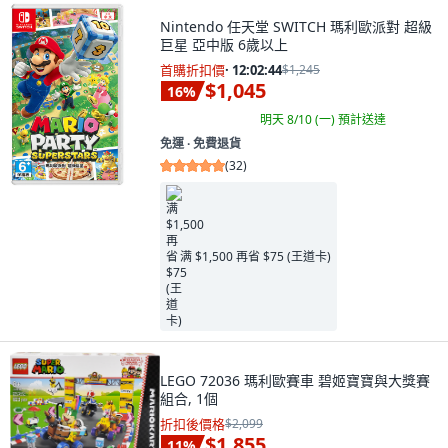
Nintendo 任天堂 SWITCH 瑪利歐派對 超級
巨星 亞中版 6歲以上
首購折扣價
·
12:02:43
$1,245
$1,045
16
%
明天 8/10 (一)
預計送達
免運 ∙ 免費退貨
(
32
)
满 $1,500 再省 $75 (王道卡)
LEGO 72036 瑪利歐賽車 碧姬寶寶與大獎賽
組合, 1個
折扣後價格
$2,099
$1,855
11
%