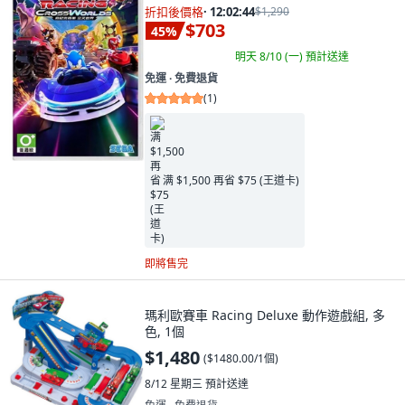
折扣後價格
·
12:02:43
$1,290
$703
45
%
明天 8/10 (一)
預計送達
免運 ∙ 免費退貨
(
1
)
满 $1,500 再省 $75 (王道卡)
即將售完
瑪利歐賽車 Racing Deluxe 動作遊戲組, 多
色, 1個
$1,480
(
$1480.00/1個
)
8/12 星期三
預計送達