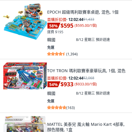
EPOCH 超級瑪利歐賽車桌遊, 混色, 1個
首購折扣價
·
12:02:43
$1,433
$595
58
%
(
$595.00/1個
)
運費 $195
韓國
8/12 星期三
預計送達
免運
(
1,394
)
TOY TRON 瑪利歐賽車豪華玩具, 1個, 混色
首購折扣價
·
12:02:43
$2,068
$933
54
%
(
$933.00/1個
)
韓國
8/12 星期三
預計送達
免運
(
163
)
MATTEL 美泰兒 風火輪 Mario Kart 4部車,
顏色隨機, 1盒