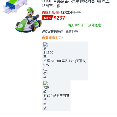
TOMICA 路易吉小汽車 附發射器 3歲以上,
路易吉, 1個
首購折扣價
·
12:02:43
$396
$237
40
%
明天 8/10 (一)
預計送達
WOW會員
免運 ∙ 免費退貨
(
4
)
满 $1,500 再省 $75 (王道卡)
$20 酷澎幣回饋