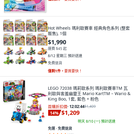
Hot Wheels 瑪利歐賽車 經典角色系列 (整套
販售), 1個
$1,990
運費 $45 起
8/12 星期三
預計送達
免費退貨
僅剩1件，
要買要快！
LEGO 72038 瑪莉歐系列 瑪利歐賽車TM 瓦
利歐與害羞幽靈王 Mario KartTM – Wario &
King Boo, 1套, 藍色 + 粉色
首購折扣價
·
12:02:43
$1,409
$1,209
14
%
明天 8/10 (一)
預計送達
免運 ∙ 免費退貨