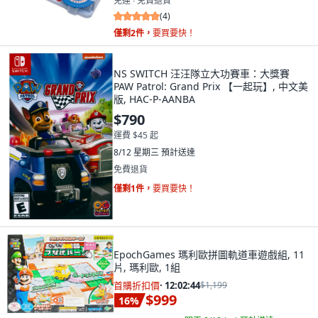
免運 ∙ 免費退貨
(
4
)
僅剩2件，
要買要快！
NS SWITCH 汪汪隊立大功賽車：大獎賽
PAW Patrol: Grand Prix 【一起玩】, 中文美
版, HAC-P-AANBA
$790
運費 $45 起
8/12 星期三
預計送達
免費退貨
僅剩1件，
要買要快！
EpochGames 瑪利歐拼圖軌道車遊戲組, 11
片, 瑪利歐, 1組
首購折扣價
·
12:02:43
$1,199
$999
16
%