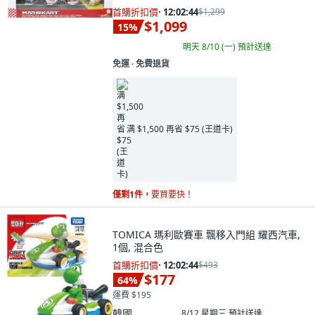
首購折扣價
·
12:02:43
$1,299
$1,099
15
%
明天 8/10 (一)
預計送達
免運 ∙ 免費退貨
满 $1,500 再省 $75 (王道卡)
僅剩1件，
要買要快！
TOMICA 瑪利歐賽車 飄移入門組 耀西汽車,
1個, 混合色
首購折扣價
·
12:02:43
$493
$177
64
%
運費 $195
韓國
8/12 星期三
預計送達