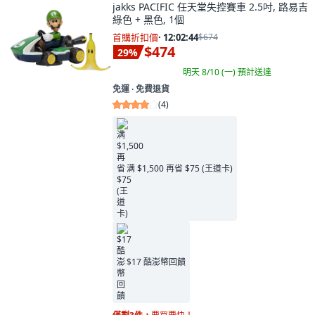
jakks PACIFIC 任天堂失控賽車 2.5吋, 路易吉
綠色 + 黑色, 1個
首購折扣價
·
12:02:43
$674
$474
29
%
明天 8/10 (一)
預計送達
免運 ∙ 免費退貨
(
4
)
满 $1,500 再省 $75 (王道卡)
$17 酷澎幣回饋