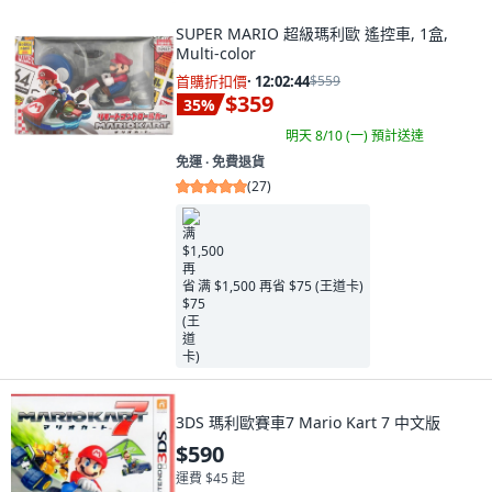
SUPER MARIO 超級瑪利歐 遙控車, 1盒,
Multi-color
首購折扣價
·
12:02:43
$559
$359
35
%
明天 8/10 (一)
預計送達
免運 ∙ 免費退貨
(
27
)
满 $1,500 再省 $75 (王道卡)
3DS 瑪利歐賽車7 Mario Kart 7 中文版
$590
運費 $45 起