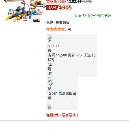
首購折扣價
·
12:02:43
$1,105
$905
18
%
明天 8/10 (一)
預計送達
免運 ∙ 免費退貨
(
14
)
满 $1,500 再省 $75 (王道卡)
$31 酷澎幣回饋
僅剩1件，
要買要快！