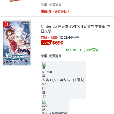
免運 ∙ 免費退貨
僅剩3件，
要買要快！
Nintendo 任天堂 SWITCH 幻走空中賽車 中
日文版
首購折扣價
·
12:02:43
$890
$690
22
%
明天 8/10 (一)
預計送達
免運 ∙ 免費退貨
满 $1,500 再省 $75 (王道卡)
$27 酷澎幣回饋