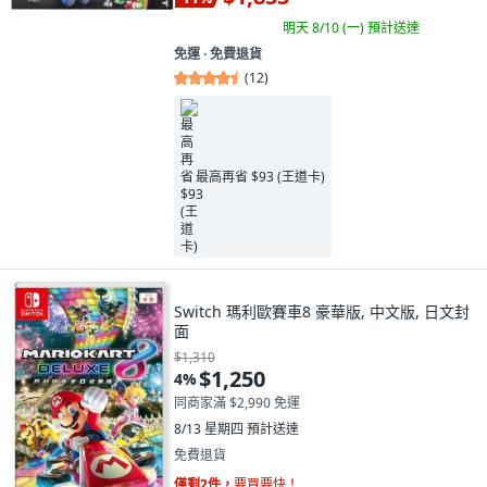
明天 8/10 (一)
預計送達
免運 ∙ 免費退貨
(
12
)
最高再省 $93 (王道卡)
Switch 瑪利歐賽車8 豪華版, 中文版, 日文封
面
$1,310
$1,250
4
%
同商家滿 $2,990 免運
8/13 星期四
預計送達
免費退貨
僅剩2件，
要買要快！