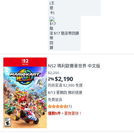
$17 酷澎幣回饋
NS2 瑪利歐賽車世界 中文版
$2,250
$2,190
2
%
同商家滿 $2,990 免運
8/13 星期四
預計送達
免費退貨
(
1
)
僅剩5件，
要買要快！