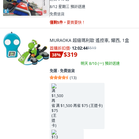
8/12 星期三
預計送達
免費退貨
僅剩5件，
要買要快！
MURAOKA 超級瑪利歐 遙控車, 耀西, 1盒
首購折扣價
·
12:02:43
$519
$319
38
%
明天 8/10 (一)
預計送達
免運 ∙ 免費退貨
(
13
)
满 $1,500 再省 $75 (王道卡)