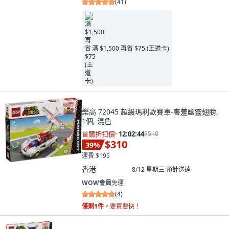
(
41
)
满 $1,500 再省 $75 (王道卡)
樂高 72045 超級瑪利歐賽車-害羞幽靈翅膀,
1個, 混色
首購折扣價
·
12:02:43
$510
$310
39
%
運費 $195
香港
8/12 星期三
預計送達
WOW會員
免運
(
4
)
僅剩1件，
要買要快！