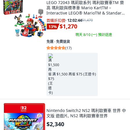
LEGO 72043 瑪莉歐系列 瑪利歐賽車TM 樂
高 瑪利歐與標準車 Mario KartTM –
Interactive LEGO® MarioTM & Standard
Kart, 1套
首購折扣價
·
12:02:43
$1,470
$1,270
13
%
明天 8/10 (一)
預計送達
免運 ∙ 免費退貨
(
17
)
满 $1,500 再省 $75 (王道卡)
Nintendo Switch2 NS2 瑪利歐賽車 世界 中
文版 遊戲片, NS2 瑪利歐賽車世界
$2,340