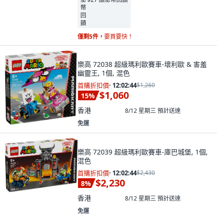
僅剩5件，
要買要快！
樂高 72038 超級瑪利歐賽車-壞利歐 & 害羞
幽靈王, 1個, 混色
首購折扣價
·
12:02:43
$1,260
$1,060
15
%
香港
8/12 星期三
預計送達
免運
樂高 72039 超級瑪利歐賽車-庫巴城堡, 1個,
混色
首購折扣價
·
12:02:43
$2,430
$2,230
8
%
香港
8/12 星期三
預計送達
免運