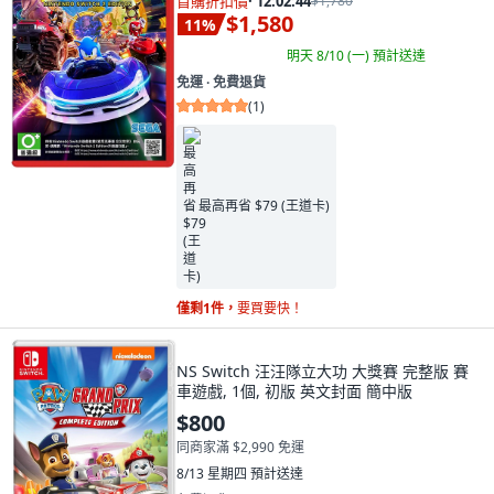
首購折扣價
·
12:02:43
$1,780
$1,580
11
%
明天 8/10 (一)
預計送達
免運 ∙ 免費退貨
(
1
)
最高再省 $79 (王道卡)
僅剩1件，
要買要快！
NS Switch 汪汪隊立大功 大獎賽 完整版 賽
車遊戲, 1個, 初版 英文封面 簡中版
$800
同商家滿 $2,990 免運
8/13 星期四
預計送達