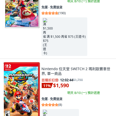
明天 8/10 (一)
預計送達
免運 ∙ 免費退貨
(
190
)
满 $1,500 再省 $75 (王道卡)
Nintendo 任天堂 SWITCH 2 瑪利歐賽車世
界, 單一商品
首購折扣價
·
12:02:43
$1,790
$1,590
11
%
明天 8/10 (一)
預計送達
免運 ∙ 免費退貨
(
8
)