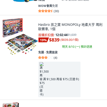
WOW會員
免運
(
30
)
Hasbro 孩之寶 MONOPOLy 地產大亨 瑪利
歐賽車, 1個
首購折扣價
·
12:02:43
$1,039
$839
19
%
(
$839.00/1個
)
明天 8/10 (一)
預計送達
免運 ∙ 免費退貨
(
4
)
满 $1,500 再省 $75 (王道卡)