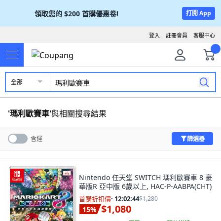
領取您的
$200
首購優惠卷!
打開 App
登入
註冊會員
客服中心
全部
'
瑪利歐賽車
'
與相關搜尋結果
篩選器
含運
Nintendo 任天堂 SWITCH 瑪利歐賽車 8 豪
華版R 亞中版 6歲以上, HAC-P-AABPA(CHT)
首購折扣價
·
12:02:43
$1,280
$1,080
15
%