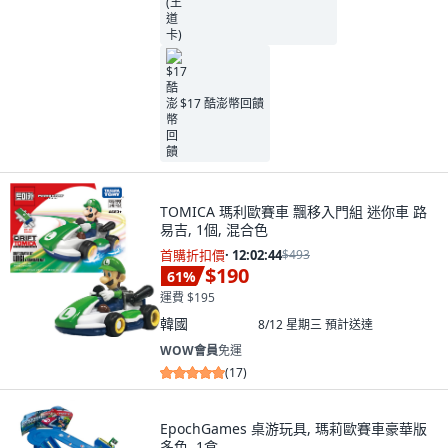
$17 酷澎幣回饋
TOMICA 瑪利歐賽車 飄移入門組 迷你車 路
易吉, 1個, 混合色
首購折扣價
·
12:02:43
$493
$190
61
%
運費 $195
韓國
8/12 星期三
預計送達
WOW會員
免運
(
17
)
EpochGames 桌游玩具, 瑪莉歐賽車豪華版
多色, 1盒